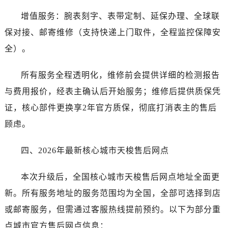
安徽省淮北市相山区淮海路帝舵售后服务中心（需提前预约）
增值服务：腕表刻字、表带定制、延保办理、全球联
安徽省淮南市田家庵区国庆中路帝舵售后服务中心（需提前预约）
保对接、邮寄维修（支持快递上门取件，全程监控保障安
安徽省黄山市屯溪区黄山西路帝舵售后服务中心（需提前预约）
安徽省六安市金安区解放中路帝舵售后服务中心（需提前预约）
全）。
安徽省马鞍山市雨山区湖南西路帝舵售后服务中心（需提前预约）
所有服务全程透明化，维修前会提供详细的检测报告
安徽省宿州市埇桥区人民中路帝舵售后服务中心（需提前预约）
安徽省铜陵市铜官区石城大道帝舵售后服务中心（需提前预约）
与费用报价，经表主确认后开始服务；维修后提供质保凭
安徽省芜湖市镜湖区中山路步行街帝舵售后服务中心（需提前预约）
证，核心部件更换享2年官方质保，彻底打消表主的售后
安徽省宣城市宣州区叠嶂西路帝舵售后服务中心（需提前预约）
顾虑。
福建省龙岩市新罗区九一南路帝舵售后服务中心（需提前预约）
福建省南平市建阳区人民西路帝舵售后服务中心（需提前预约）
四、2026年最新核心城市天梭售后网点
福建省宁德市蕉城区天湖东路帝舵售后服务中心（需提前预约）
福建省莆田市城厢区霞林街道荔华东大道帝舵售后服务中心（需提前预约）
本次升级后，全国核心城市天梭售后网点地址全面更
福建省三明市三元区东乾二路帝舵售后服务中心（需提前预约）
新。所有服务地址的服务范围均为全国，全部可选择到店
福建省漳州市龙文区步港路帝舵售后服务中心（需提前预约）
或邮寄服务，但需通过客服热线提前预约。以下为部分重
江苏省常州市新北区龙锦路1590号现代传媒中心5号楼10层1008室帝舵售后服务中心（需提前预约）
点城市官方售后网点信息：