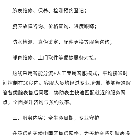
北京市朝阳区建国门外大街甲6号华熙国际中心D座11层1102室帝舵售后服务中心（需提前预约）
腕表维修、保养、检测预约登记；
北京市东城区东长安街1号王府井东方广场W3座6层602室帝舵售后服务中心（需提前预约）
河北省保定市竞秀区朝阳北大街北国先天下帝舵售后服务中心（需提前预约）
腕表故障咨询、价格查询、进度跟踪；
内蒙古自治区阿拉善盟市左旗土尔扈特大街帝舵售后服务中心（需提前预约）
内蒙古自治区巴彦淖尔市临河区新华街帝舵售后服务中心（需提前预约）
防水检测、真伪鉴定、配件更换等服务咨询；
内蒙古自治区包头市青山区幸福路甲3号王府井百货名表维修帝舵售后服务中心（需提前预约）
内蒙古自治区赤峰市红山区哈达街帝舵售后服务中心（需提前预约）
邮寄维修、上门取件等便捷服务对接。
内蒙古自治区鄂尔多斯市东胜区伊金霍洛街帝舵售后服务中心（需提前预约）
内蒙古自治区呼伦贝尔市海拉尔区中央街帝舵售后服务中心（需提前预约）
热线采用智能分流+人工专属客服模式，平均接通时
内蒙古自治区通辽市科尔沁区明仁大街帝舵售后服务中心（需提前预约）
间控制在30秒内。客服人员均经过专业培训，能够精准解
内蒙古自治区乌海市海勃湾区人民南路帝舵售后服务中心（需提前预约）
答各类腕表售后问题，协助表主快速匹配就近的服务网
内蒙古自治区乌兰察布市集宁区恩和大街帝舵售后服务中心（需提前预约）
点，全面提升咨询与预约效率。
内蒙古自治区锡林郭勒盟市锡林浩特市光明街与额尔敦路交叉口帝舵售后服务中心（需提前预约）
内蒙古自治区兴安盟市乌兰浩特市兴安大街帝舵售后服务中心（需提前预约）
三、服务内容：全生命周期，专业守护
山西省大同市平城区迎宾街帝舵售后服务中心（需提前预约）
山西省晋城市城区黄华街帝舵售后服务中心（需提前预约）
升级后的天梭中国区售后网络，为天梭全系列腕表提