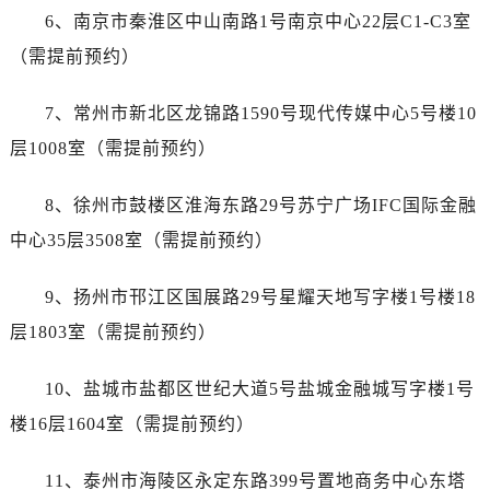
江西省上饶市信州区滨江西路帝舵售后服务中心（需提前预约）
6、南京市秦淮区中山南路1号南京中心22层C1-C3室
江西省新余市渝水区北湖西路帝舵售后服务中心（需提前预约）
（需提前预约）
江西省宜春市袁州区中山中路帝舵售后服务中心（需提前预约）
江西省鹰潭市月湖区胜利东路帝舵售后服务中心（需提前预约）
7、常州市新北区龙锦路1590号现代传媒中心5号楼10
山东省德州市德城区东风中路帝舵售后服务中心（需提前预约）
层1008室（需提前预约）
山东省东营市东营区济南路帝舵售后服务中心（需提前预约）
山东省济南市历下区经十路11111号华润中心写字楼（万象城）15层1508室帝舵售后服务中心（需提前预约）
8、徐州市鼓楼区淮海东路29号苏宁广场IFC国际金融
山东省济宁市任城区太白楼路帝舵售后服务中心（需提前预约）
中心35层3508室（需提前预约）
山东省莱芜市文化南路8号银座商城名表维修一楼名表维修帝舵售后服务中心（需提前预约）
山东省临沂市兰山区解放路帝舵售后服务中心（需提前预约）
9、扬州市邗江区国展路29号星耀天地写字楼1号楼18
山东省日照市东港区烟台路帝舵售后服务中心（需提前预约）
层1803室（需提前预约）
山东省泰安市泰山区财源街道泰山大街帝舵售后服务中心（需提前预约）
山东省威海市环翠区新威海路89号振华商厦一楼名表维修帝舵售后服务中心（需提前预约）
10、盐城市盐都区世纪大道5号盐城金融城写字楼1号
山东省潍坊市奎文区东风东街帝舵售后服务中心（需提前预约）
楼16层1604室（需提前预约）
山东省枣庄市滕州市北辛路与善国路交叉口帝舵售后服务中心（需提前预约）
山东省淄博市张店区金晶大道帝舵售后服务中心（需提前预约）
11、泰州市海陵区永定东路399号置地商务中心东塔