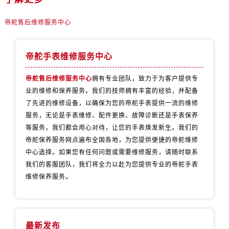
新疆维吾尔自治区乌鲁木齐市市天山区红山路26号时代广场（CCMALL）C座17层17-B帝舵售后服务中心（需提前预约）
浙江省温州市市鹿城区锦绣路1067号置信广场10层1015室帝舵售后服务中心（需提前预约）
帝舵售后维修服务中心
黑龙江省哈尔滨市市南岗区东大直街146号上和置地广场金座12层1214室帝舵售后服务中心（需提前预约）
辽宁省大连市市中山区人民路15号国际金融大厦7层G室帝舵售后服务中心（需提前预约）
帝舵手表维修服务中心
广东省佛山市市禅城区季华五路57号万科金融中心C座12层1205室帝舵售后服务中心（需提前预约）
广东省东莞市市东城街道鸿福东路1号民盈国贸中心T1写字楼9层907室帝舵售后服务中心（需提前预约）
帝舵售后维修服务中心
拥有专业团队，致力于为客户提供专
江苏省无锡市市梁溪区人民中路139号恒隆广场写字楼1座11层1104室帝舵售后服务中心（需提前预约）
业的维修和保养服务。我们的技师拥有丰富的经验，并配备
了先进的维修设备，以确保为您的帝舵手表提供一流的维修
江苏省南通市市崇川区工农路57号圆融广场写字楼16层1603室帝舵售后服务中心（需提前预约）
服务，无论是手表维修、配件更换、故障诊断还是手表保养
江苏省苏州市市苏州工业园区 星港街199号苏州中心办公楼C座22层08室帝舵售后服务中心（需提前预约）
等服务，我们都会用心对待，让您的手表焕发新生。我们的
湖北省武汉市市江汉区解放大道686号世界贸易大厦38层09室帝舵售后服务中心（需提前预约）
帝舵保养服务网点遍布全国各地，为您提供便捷的帝舵维修
广西省南宁市市青秀区金湖路59号地王大厦12楼1224室帝舵售后服务中心（需提前预约）
中心选择。如果您有任何问题或需要维修服务，请随时联系
安徽省合肥市市蜀山区潜山路111号万象城华润大厦B座12楼03室帝舵售后服务中心（需提前预约）
我们的客服团队，我们将全力以赴为您提供专业的帝舵手表
福建省泉州市市丰泽区宝洲路729号浦西万达中心写字楼A座7楼709室帝舵售后服务中心（需提前预约）
维修保养服务。
山东省青岛市市南区山东路6号华润大厦B座22层04室帝舵售后服务中心（需提前预约）
山东省烟台市市芝罘区胜利路139号万达金融中心A座907室帝舵售后服务中心（需提前预约）
吉林省长春市市朝阳区西安大路727号中银大厦A座(旺进大厦)18层09室帝舵售后服务中心（需提前预约）
最新发布