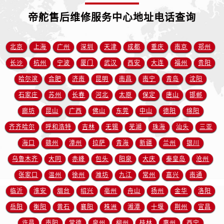
帝舵售后维修服务中心地址电话查询
北京
上海
广州
深圳
天津
成都
重庆
南京
郑州
长沙
杭州
宁波
厦门
武汉
西安
大连
福州
贵阳
哈尔滨
合肥
济南
昆明
南昌
南宁
青岛
沈阳
石家庄
苏州
长春
河北
太原
保定
唐山
邯郸
廊坊
昆山
广西
佛山
东莞
中山
德阳
绵阳
齐齐哈尔
呼和浩特
吉林
无锡
芜湖
珠海
汕头
三亚
海口
赣州
漳州
拉萨
青海
新疆
兰州
银川
乌鲁木齐
大同
赤峰
包头
阳泉
大庆
秦皇岛
沧州
张家口
温州
徐州
潍坊
九江
常州
嘉兴
南通
临沂
淮安
烟台
绍兴
亳州
舟山
扬州
金华
洛阳
岳阳
衡阳
黄石
襄阳
株洲
湘潭
十堰
荆州
宜昌
许昌
南阳
常德
泉州
柳州
桂林
惠州
西宁