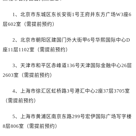
江苏省淮安市清江浦区淮海北路帝舵售后服务中心（需提前预约）
江苏省连云港市海州区通灌北路帝舵售后服务中心（需提前预约）
1、北京市东城区东长安街1号王府井东方广场W3座6
江苏省南京市秦淮区中山南路1号南京中心22层22-C1-C3室帝舵售后服务中心（需提前预约）
层602室（需提前预约）
江苏省宿迁市宿城区西湖路帝舵售后服务中心（需提前预约）
江苏省泰州市海陵区永定东路399号置地商务中心东塔（华润万象城）17层1706室帝舵售后服务中心（需提前预约）
2、北京市朝阳区建国门外大街甲6号华熙国际中心D
江苏省徐州市鼓楼区淮海东路29号苏宁广场IFC国际金融中心35层3508室帝舵售后服务中心（需提前预约）
座11层1102室（需提前预约）
江苏省盐城市盐都区世纪大道5号盐城金融城写字楼1号楼16层1604室帝舵售后服务中心（需提前预约）
江苏省扬州市邗江区国展路29号星耀天地写字楼1号楼18层1803室帝舵售后服务中心（需提前预约）
3、天津市和平区赤峰道136号天津国际金融中心26层
江苏省镇江市京口区中山东路帝舵售后服务中心（需提前预约）
2603室（需提前预约）
江西省抚州市临川区赣东大道帝舵售后服务中心（需提前预约）
江西省赣州市章贡区文清路帝舵售后服务中心（需提前预约）
4、上海市徐汇区虹桥路3号港汇中心2座37层3705室
江西省吉安市吉州区井冈山大道帝舵售后服务中心（需提前预约）
（需提前预约）
江西省景德镇市珠山区珠山中路帝舵售后服务中心（需提前预约）
江西省九江市浔阳区浔阳路帝舵售后服务中心（需提前预约）
5、上海市黄浦区南京东路299号宏伊国际广场写字楼
江西省南昌市红谷滩新区红谷中大道998号绿地双子塔（中央广场）A1座办公楼14层1407室帝舵售后服务中心（需提前预约）
8层806室（需提前预约）
江西省萍乡市安源区萍安北大道与康庄路交叉口帝舵售后服务中心（需提前预约）