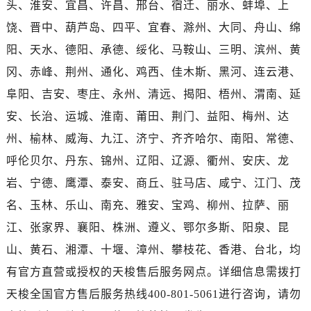
头、淮安、宜昌、许昌、邢台、宿迁、丽水、蚌埠、上
新疆维吾尔自治区阿勒泰市解放路帝舵售后服务中心（需提前预约）
新疆维吾尔自治区阿图什市光明路帝舵售后服务中心（需提前预约）
饶、晋中、葫芦岛、四平、宜春、滁州、大同、舟山、绵
新疆维吾尔自治区白杨市军垦路帝舵售后服务中心（需提前预约）
阳、天水、德阳、承德、绥化、马鞍山、三明、滨州、黄
新疆维吾尔自治区北屯市团结路帝舵售后服务中心（需提前预约）
冈、赤峰、荆州、通化、鸡西、佳木斯、黑河、连云港、
新疆维吾尔自治区博乐市博乐市北京路帝舵售后服务中心（需提前预约）
阜阳、吉安、枣庄、永州、清远、揭阳、梧州、渭南、延
新疆维吾尔自治区昌吉市延安北路帝舵售后服务中心（需提前预约）
安、长治、运城、淮南、莆田、荆门、益阳、梅州、达
新疆维吾尔自治区阜康市博峰路帝舵售后服务中心（需提前预约）
州、榆林、威海、九江、济宁、齐齐哈尔、南阳、常德、
新疆维吾尔自治区哈密市伊州区建国北路帝舵售后服务中心（需提前预约）
呼伦贝尔、丹东、锦州、辽阳、辽源、衢州、安庆、龙
新疆维吾尔自治区和田市和田市北京西路帝舵售后服务中心（需提前预约）
新疆维吾尔自治区胡杨河市胡杨河市胡杨路帝舵售后服务中心（需提前预约）
岩、宁德、鹰潭、泰安、商丘、驻马店、咸宁、江门、茂
新疆维吾尔自治区霍尔果斯市亚欧北路帝舵售后服务中心（需提前预约）
名、玉林、乐山、南充、雅安、宝鸡、柳州、拉萨、丽
新疆维吾尔自治区喀什市解放北路帝舵售后服务中心（需提前预约）
江、张家界、襄阳、株洲、遵义、鄂尔多斯、阳泉、昆
新疆维吾尔自治区可克达拉市幸福路帝舵售后服务中心（需提前预约）
山、黄石、湘潭、十堰、漳州、攀枝花、香港、台北，均
新疆维吾尔自治区克拉玛依市克拉玛依区友谊路帝舵售后服务中心（需提前预约）
有官方直营或授权的天梭售后服务网点。详细信息需拨打
新疆维吾尔自治区库车市库车市文化东路帝舵售后服务中心（需提前预约）
天梭全国官方售后服务热线400-801-5061进行咨询，请勿
新疆维吾尔自治区库尔勒市库尔勒市人民东路帝舵售后服务中心（需提前预约）