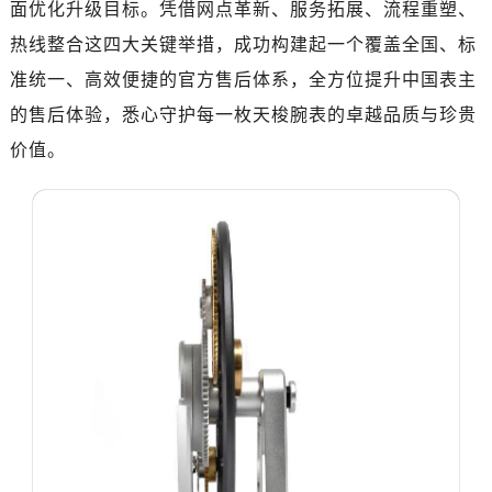
面优化升级目标。凭借网点革新、服务拓展、流程重塑、
福州市晋安区竹屿路6号东二环泰禾广场2号楼5层509室（需提前预约）
成都市锦江区人民东路6号SAC东原中心24层2406B室（需提前预约）
热线整合这四大关键举措，成功构建起一个覆盖全国、标
重庆市江北区观音桥步行街2号融恒时代广场9层902室（需提前预约）
准统一、高效便捷的官方售后体系，全方位提升中国表主
长沙市芙蓉区建湘路393号世茂环球金融中心写字楼10层1013室（需提前预约）
的售后体验，悉心守护每一枚天梭腕表的卓越品质与珍贵
郑州市二七区民主路10号华润大厦29层2905室（需提前预约）
价值。
太原市迎泽区迎泽街道解放路15号亨得利名表维修授权店3楼（需提前预约）
沈阳市沈河区中街路137号亨得利名表维修授权店1楼（需提前预约）
沈阳市沈河区中街路83号亨得利名表维修授权店1楼（需提前预约）
乌鲁木齐市天山区红山路26号时代广场（CCMALL）C座17层17-B（需提前预约）
温州市鹿城区锦绣路1067号置信广场10层1015室（需提前预约）
哈尔滨市南岗区东大直街146号上和置地广场金座12层1214室（需提前预约）
大连市中山区人民路15号国际金融大厦7层G室（需提前预约）
佛山市禅城区季华五路57号万科金融中心C座12层1205室（需提前预约）
东莞市东城街道鸿福东路1号民盈国贸中心T1写字楼9层907室（需提前预约）
无锡市梁溪区人民中路139号恒隆广场写字楼1座11层1104室（需提前预约）
南通市崇川区工农路57号圆融广场写字楼16层1603室（需提前预约）