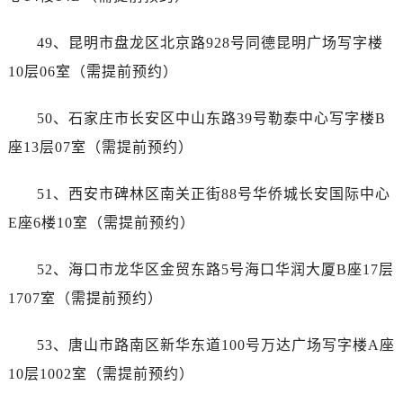
甘肃省临夏市城南街道团结路帝舵售后服务中心（需提前预约）
甘肃省陇南市武都区人民路帝舵售后服务中心（需提前预约）
49、昆明市盘龙区北京路928号同德昆明广场写字楼
甘肃省平凉市崆峒区西大街帝舵售后服务中心（需提前预约）
10层06室（需提前预约）
甘肃省庆阳市西峰区南大街帝舵售后服务中心（需提前预约）
甘肃省天水市秦州区民主路帝舵售后服务中心（需提前预约）
50、石家庄市长安区中山东路39号勒泰中心写字楼B
甘肃省武威市凉州区迎宾路帝舵售后服务中心（需提前预约）
座13层07室（需提前预约）
甘肃省张掖市甘州区民乐北路帝舵售后服务中心（需提前预约）
宁夏回族自治区固原市原州区文化街帝舵售后服务中心（需提前预约）
51、西安市碑林区南关正街88号华侨城长安国际中心
宁夏回族自治区石嘴山市大武口区贺兰山路帝舵售后服务中心（需提前预约）
E座6楼10室（需提前预约）
宁夏回族自治区吴忠市利通区开元大道帝舵售后服务中心（需提前预约）
宁夏回族自治区银川市兴庆区新华东路97号新百中心C馆一层C1-18号商铺帝舵售后服务中心（需提前预约）
52、海口市龙华区金贸东路5号海口华润大厦B座17层
宁夏回族自治区中卫市沙坡头区鼓楼东街帝舵售后服务中心（需提前预约）
1707室（需提前预约）
青海省果洛藏族自治州玛沁县团结路帝舵售后服务中心（需提前预约）
青海省海北藏族自治州海晏县将军路帝舵售后服务中心（需提前预约）
53、唐山市路南区新华东道100号万达广场写字楼A座
青海省海东市乐都区滨河路帝舵售后服务中心（需提前预约）
10层1002室（需提前预约）
青海省海南藏族自治州共和县青海湖大街帝舵售后服务中心（需提前预约）