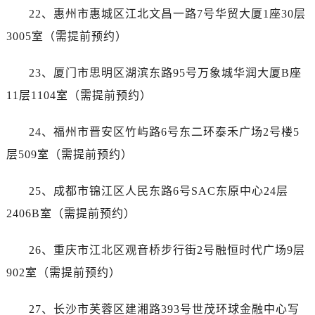
广东省韶关市武江区芙蓉新区与老城中心交汇处帝舵售后服务中心（需提前预约）
22、惠州市惠城区江北文昌一路7号华贸大厦1座30层
广东省深圳市罗湖区深南东路5001号华润大厦17层1701室帝舵售后服务中心（需提前预约）
3005室（需提前预约）
广东省阳江市江城区东风一路帝舵售后服务中心（需提前预约）
广东省云浮市云城区金山路帝舵售后服务中心（需提前预约）
23、厦门市思明区湖滨东路95号万象城华润大厦B座
广东省湛江市赤坎区观海北路帝舵售后服务中心（需提前预约）
11层1104室（需提前预约）
广东省肇庆市端州区信安大道与砚都大道交汇处帝舵售后服务中心（需提前预约）
广西壮族自治区百色市右江区中山二路帝舵售后服务中心（需提前预约）
24、福州市晋安区竹屿路6号东二环泰禾广场2号楼5
广西壮族自治区北海市海城区北京路帝舵售后服务中心（需提前预约）
层509室（需提前预约）
广西壮族自治区崇左市江州区石景林街道友谊大道与丽川路交汇处帝舵售后服务中心（需提前预约）
广西壮族自治区防城港市港口区金花茶大道帝舵售后服务中心（需提前预约）
25、成都市锦江区人民东路6号SAC东原中心24层
广西壮族自治区贵港市港北区港城街道布山大道与仙衣路交叉口帝舵售后服务中心（需提前预约）
2406B室（需提前预约）
广西壮族自治区桂林市秀峰区红岭路帝舵售后服务中心（需提前预约）
广西壮族自治区河池市金城江区金城江街道朝阳路帝舵售后服务中心（需提前预约）
26、重庆市江北区观音桥步行街2号融恒时代广场9层
广西壮族自治区贺州市八步区城东街道灵峰南路帝舵售后服务中心（需提前预约）
902室（需提前预约）
广西壮族自治区来宾市兴宾区桂中大道帝舵售后服务中心（需提前预约）
广西壮族自治区柳州市城中区中山中路帝舵售后服务中心（需提前预约）
27、长沙市芙蓉区建湘路393号世茂环球金融中心写