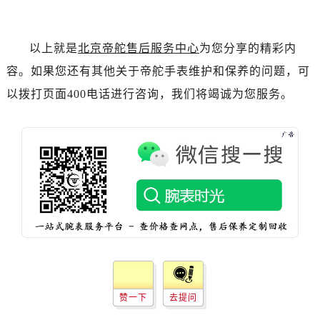
四川省绵阳市涪城区翠花街帝舵售后服务中心（需提前预约）
四川省南充市高坪区江东大道帝舵售后服务中心（需提前预约）
四川省内江市东兴区汉安大道帝舵售后服务中心（需提前预约）
以上就是
北京帝舵售后服务中心
为您分享的精彩内
四川省攀枝花市东区三线大道北段帝舵售后服务中心（需提前预约）
容。如果您还有其他关于帝舵手表维护和保养的问题，可
四川省遂宁市船山区香林南路帝舵售后服务中心（需提前预约）
以拨打页面400电话进行咨询，我们将竭诚为您服务。
四川省雅安市雨城区熊猫大道帝舵售后服务中心（需提前预约）
四川省宜宾市翠屏区长翠路帝舵售后服务中心（需提前预约）
四川省资阳市雁江区滨江大道一段与和平南路帝舵售后服务中心（需提前预约）
四川省自贡市自流井区华商北路帝舵售后服务中心（需提前预约）
西藏自治区阿里地区噶尔县北京西路帝舵售后服务中心（需提前预约）
西藏自治区昌都市卡若区昌都西路帝舵售后服务中心（需提前预约）
西藏自治区拉萨市城关区北京中路帝舵售后服务中心（需提前预约）
西藏自治区林芝市巴宜区广东路帝舵售后服务中心（需提前预约）
西藏自治区那曲市色尼区浙江西路帝舵售后服务中心（需提前预约）
西藏自治区日喀则市桑珠孜区上海中路帝舵售后服务中心（需提前预约）
赞一下
去提问
西藏自治区山南市乃东区湖北大道帝舵售后服务中心（需提前预约）