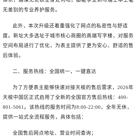
吉林省通化市东昌区环通乡江南大街帝舵售后服务中心（需提前预约）
无差别的专业养护服务。
吉林省延边市延吉市解放路帝舵售后服务中心（需提前预约）
辽宁省鞍山市铁东区站前街帝舵售后服务中心（需提前预约）
此外，本次升级还着重强化了网点的私密性与舒适
辽宁省本溪市平山区胜利路帝舵售后服务中心（需提前预约）
度。新址大多选址于城市核心商圈的高端写字楼，对服务
辽宁省朝阳市双塔区新华路帝舵售后服务中心（需提前预约）
空间布局进行了优化，为表主提供了更为安心、舒适的售
辽宁省丹东市振兴区七经街帝舵售后服务中心（需提前预约）
辽宁省抚顺市新抚区东一路帝舵售后服务中心（需提前预约）
后体验。
辽宁省阜新市海州区解放大街帝舵售后服务中心（需提前预约）
二、服务热线：全国统一，一键直达
辽宁省葫芦岛市连山区中央路帝舵售后服务中心（需提前预约）
辽宁省锦州市古塔区中央大街帝舵售后服务中心（需提前预约）
为了方便表主能够快速对接天梭的售后需求，2026年
辽宁省辽阳市白塔区新运大街帝舵售后服务中心（需提前预约）
天梭中国区正式启用了全新的全国官方售后热线：400-
辽宁省盘锦市兴隆台区石油大街帝舵售后服务中心（需提前预约）
辽宁省铁岭市银州区南马路帝舵售后服务中心（需提前预约）
801-5061。该热线的服务时间为8:00-22:00，全年无休，
辽宁省营口市站前区市府路与渤海大街交叉口帝舵售后服务中心（需提前预约）
提供一站式全流程服务，具体包括：
辽宁省沈阳市沈河区中街路137号亨得利名表维修授权店1楼帝舵售后服务中心（需提前预约）
辽宁省沈阳市沈河区中街路83号亨得利名表维修授权店1楼帝舵售后服务中心（需提前预约）
全国售后网点地址、营业时间查询；