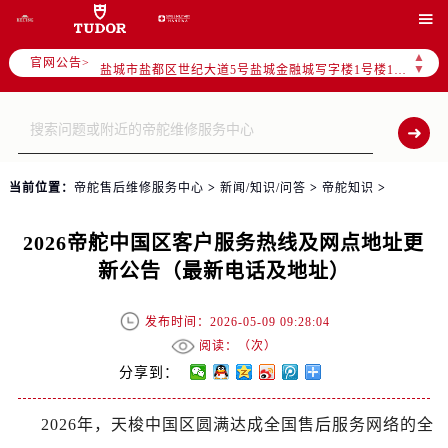
徐州市鼓楼区淮海东路29号苏宁广场IFC国际金融中心35层3508室（需提前预约）

扬州市邗江区国展路29号星耀天地写字楼1号楼18层1803室（需提前预约）
▲
官网公告>
盐城市盐都区世纪大道5号盐城金融城写字楼1号楼16层1604室（需提前预约）
▼
泰州市海陵区永定东路399号置地商务中心东塔（华润万象城）17层1706室（需提前预约）
宁波市江北区大闸南路500号来福士广场办公楼20层2009室（需提前预约）
杭州市上城区钱江路1366号华润大厦A座5层503-5室（需提前预约）
金华市金东区东市南街777号金华万达广场4号楼22楼2209室（需提前预约）
当前位置：
帝舵售后维修服务中心
>
新闻/知识/问答
>
帝舵知识
>
绍兴市越城区胜利东路379号世茂天际中心写字楼8层805室（需提前预约）
嘉兴市南湖区广益路705号嘉兴世界贸易中心A座13层1304室（需提前预约）
2026帝舵中国区客户服务热线及网点地址更
南昌市红谷滩新区红谷中大道998号绿地双子塔（中央广场）A1座办公楼14层14-07室（需提前预约）
新公告（最新电话及地址）
济南市历下区经十路11111号华润中心写字楼（万象城）15层1508室（需提前预约）
广州市天河区天河路230号万菱汇国际中心A塔7层704室（需提前预约）
发布时间：2026-05-09 09:28:04
广州市越秀区环市东路371-375号世界贸易中心大厦南塔15层1507室（需提前预约）
阅读：（
次）
深圳市罗湖区深南东路5001号华润大厦17层1701室（需提前预约）
分享到：
惠州市惠城区江北文昌一路7号华贸大厦（华贸天地）1座30层30-05室（需提前预约）
2026年，天梭中国区圆满达成全国售后服务网络的全
厦门市思明区湖滨东路95号万象城华润大厦B座11层1104室（需提前预约）