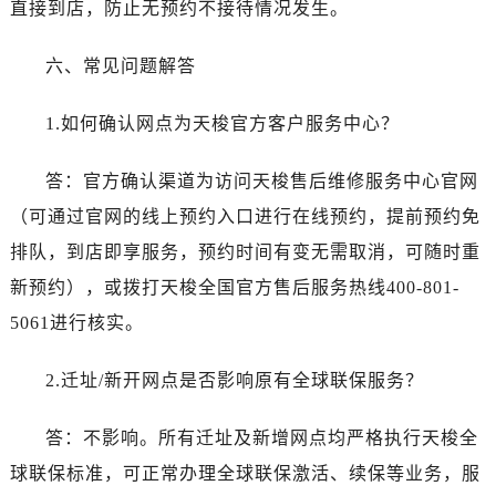
直接到店，防止无预约不接待情况发生。
新疆维吾尔自治区奎屯市团结西街帝舵售后服务中心（需提前预约）
新疆维吾尔自治区昆玉市昆泉街帝舵售后服务中心（需提前预约）
六、常见问题解答
新疆维吾尔自治区沙湾市三道河子镇世纪大道南路帝舵售后服务中心（需提前预约）
新疆维吾尔自治区石河子市北二路帝舵售后服务中心（需提前预约）
1.如何确认网点为天梭官方客户服务中心？
新疆维吾尔自治区双河市光明路帝舵售后服务中心（需提前预约）
新疆维吾尔自治区塔城市塔城地区闻琴路帝舵售后服务中心（需提前预约）
答：官方确认渠道为访问天梭售后维修服务中心官网
新疆维吾尔自治区铁门关市兴疆路帝舵售后服务中心（需提前预约）
（可通过官网的线上预约入口进行在线预约，提前预约免
新疆维吾尔自治区图木舒克市图木舒克市中兴街帝舵售后服务中心（需提前预约）
排队，到店即享服务，预约时间有变无需取消，可随时重
新疆维吾尔自治区吐鲁番市高昌区文化中路文化中路帝舵售后服务中心（需提前预约）
新预约），或拨打天梭全国官方售后服务热线400-801-
新疆维吾尔自治区乌苏市乌鲁木齐北路帝舵售后服务中心（需提前预约）
新疆维吾尔自治区五家渠市长征西街帝舵售后服务中心（需提前预约）
5061进行核实。
新疆维吾尔自治区新星市东风路帝舵售后服务中心（需提前预约）
2.迁址/新开网点是否影响原有全球联保服务？
新疆维吾尔自治区伊宁市解放西路帝舵售后服务中心（需提前预约）
贵州省安顺市西秀区中华南路帝舵售后服务中心（需提前预约）
答：不影响。所有迁址及新增网点均严格执行天梭全
贵州省毕节市七星关区松山路帝舵售后服务中心（需提前预约）
球联保标准，可正常办理全球联保激活、续保等业务，服
贵州省六盘水市钟山区钟山大道帝舵售后服务中心（需提前预约）