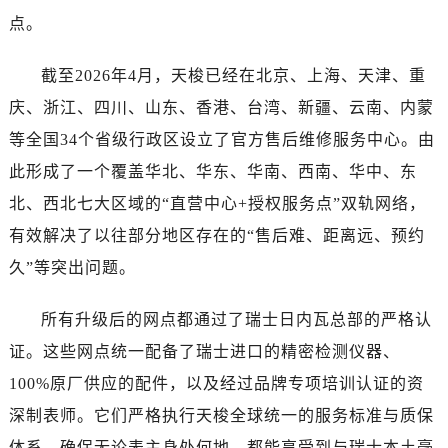
黑龙江省黑河市爱辉区中央街帝舵售后服务中心（需提前预约）
点。
黑龙江省鸡西市鸡冠区红军路帝舵售后服务中心（需提前预约）
黑龙江省佳木斯市向阳区长安路帝舵售后服务中心（需提前预约）
截至2026年4月，天梭已经在北京、上海、天津、重
黑龙江省牡丹江市东安区太平路帝舵售后服务中心（需提前预约）
庆、浙江、四川、山东、香港、台湾、新疆、云南、内蒙
黑龙江省七台河市桃山区大同街帝舵售后服务中心（需提前预约）
等全国34个省级行政区设立了官方售后维修服务中心。由
黑龙江省齐齐哈尔市龙沙区龙华路帝舵售后服务中心（需提前预约）
此形成了一个覆盖华北、华东、华南、西南、华中、东
黑龙江省双鸭山市尖山区新兴大街帝舵售后服务中心（需提前预约）
北、西北七大区域的“直营中心+授权服务点”双轨网络，
黑龙江省绥化市北林区新华街与康庄路交叉口帝舵售后服务中心（需提前预约）
黑龙江省伊春市伊美区通河路帝舵售后服务中心（需提前预约）
有效解决了以往部分地区存在的“售后难、距离远、预约
吉林省白城市洮北区明仁南街帝舵售后服务中心（需提前预约）
久”等突出问题。
吉林省白山市浑江区浑江大街帝舵售后服务中心（需提前预约）
吉林省吉林市船营区河南街帝舵售后服务中心（需提前预约）
所有升级后的网点都通过了瑞士日内瓦总部的严格认
吉林省辽源市龙山区人民大街帝舵售后服务中心（需提前预约）
证。这些网点统一配备了瑞士进口的精密检测仪器、
吉林省梅河口市新华街道梅河大街帝舵售后服务中心（需提前预约）
100%原厂供应的配件，以及经过品牌专项培训认证的资
吉林省四平市铁东区紫气大路与南九经街交汇处帝舵售后服务中心（需提前预约）
深制表师。它们严格执行天梭全球统一的服务标准与质保
吉林省松原市宁江区五环大街帝舵售后服务中心（需提前预约）
体系，确保无论表主身处何地，都能享受到与瑞士本土毫