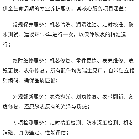
山西省晋中市榆次区顺城街帝舵售后服务中心（需提前预约）
供全生命周期的专业养护服务。其核心服务项目涵盖：
山西省临汾市尧都区解放路帝舵售后服务中心（需提前预约）
山西省吕梁市离石区永宁中路与建设街交叉口帝舵售后服务中心（需提前预约）
常规保养服务：机芯清洗、润滑注油、走时校准、防
山西省朔州市朔城区怡西路与鄯阳西街交汇处帝舵售后服务中心（需提前预约）
水测试，建议每1-3年进行一次，以保障腕表的精准运
山西省忻州市忻府区和平东街与七一南路交叉口帝舵售后服务中心（需提前预约）
行；
山西省阳泉市郊区平阳东街与新城大道交叉口帝舵售后服务中心（需提前预约）
山西省运城市盐湖区河东街帝舵售后服务中心（需提前预约）
故障维修服务：机芯修复、零件更换、表壳维修、表
山西省长治市潞州区英雄中路帝舵售后服务中心（需提前预约）
镜更换、表带修复，所有配件均为瑞士原厂，自带独立镭
山西省太原市迎泽区迎泽街道解放路15号亨得利名表维修授权店3楼帝舵售后服务中心（需提前预约）
射编码，确保品质匹配；
天津市和平区赤峰道136号天津国际金融中心26层2603室帝舵售后服务中心（需提前预约）
安徽省安庆市迎江区人民路帝舵售后服务中心（需提前预约）
外观翻新服务：表壳抛光、划痕修复、表带翻新、刻
安徽省蚌埠市蚌山区淮河路帝舵售后服务中心（需提前预约）
度修复，还原腕表原有的光泽与质感；
安徽省亳州市谯城区魏武大道帝舵售后服务中心（需提前预约）
安徽省池州市贵池区长江路帝舵售后服务中心（需提前预约）
专项检测服务：走时精度检测、防水深度检测、机芯
安徽省滁州市琅琊区南谯北路帝舵售后服务中心（需提前预约）
消磁、真伪鉴定、性能评估；
安徽省阜阳市颍州区颍州北路帝舵售后服务中心（需提前预约）