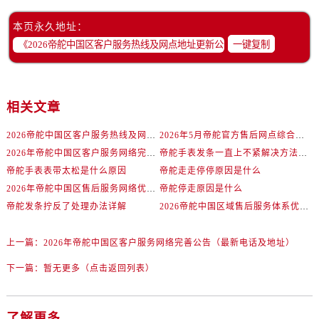
云南省保山市隆阳区正阳路帝舵售后服务中心（需提前预约）
云南省楚雄彝族自治州楚雄市鹿城南路帝舵售后服务中心（需提前预约）
本页永久地址：
一键复制
云南省大理白族自治州大理市建设路帝舵售后服务中心（需提前预约）
云南省德宏傣族景颇族自治州芒市团结大街帝舵售后服务中心（需提前预约）
云南省迪庆藏族自治州香格里拉市长征大道帝舵售后服务中心（需提前预约）
云南省红河哈尼族彝族自治州蒙自市天马路帝舵售后服务中心（需提前预约）
相关文章
云南省丽江市古城区七星街帝舵售后服务中心（需提前预约）
2026帝舵中国区客户服务热线及网点地址更新公告（最新电话及地址）
2026年5月帝舵官方售后网点综合评测与避坑指南：基于实地探访与真实体验的数据验证
云南省临沧市临翔区世纪路帝舵售后服务中心（需提前预约）
2026年帝舵中国区客户服务网络完善公告（最新电话及地址）
帝舵手表发条一直上不紧解决方法深度解析
云南省怒江傈僳族自治州泸水市人民路帝舵售后服务中心（需提前预约）
帝舵手表表带太松是什么原因
帝舵走走停停原因是什么
云南省普洱市思茅区振兴大道帝舵售后服务中心（需提前预约）
2026年帝舵中国区售后服务网络优化升级（最新电话及地址）
帝舵停走原因是什么
云南省曲靖市麒麟区学府路帝舵售后服务中心（需提前预约）
帝舵发条拧反了处理办法详解
2026帝舵中国区域售后服务体系优化升级公告（最新电话及地址）
云南省文山壮族苗族自治州文山市东风路帝舵售后服务中心（需提前预约）
上一篇：
2026年帝舵中国区客户服务网络完善公告（最新电话及地址）
云南省西双版纳傣族自治州景洪市宣慰大道帝舵售后服务中心（需提前预约）
云南省玉溪市红塔区南北大街帝舵售后服务中心（需提前预约）
下一篇：
暂无更多（点击返回列表）
云南省昭通市昭阳区青年路帝舵售后服务中心（需提前预约）
重庆市江北区观音桥步行街2号融恒时代广场9层902室帝舵售后服务中心（需提前预约）
了解更多