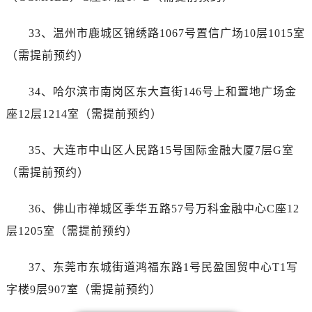
河南省鹤壁市淇滨区九州路帝舵售后服务中心（需提前预约）
河南省济源市沁园街道济水大道帝舵售后服务中心（需提前预约）
33、温州市鹿城区锦绣路1067号置信广场10层1015室
河南省焦作市解放区解放路帝舵售后服务中心（需提前预约）
（需提前预约）
河南省开封市鼓楼区中山路帝舵售后服务中心（需提前预约）
河南省洛阳市西工区中州中路与解放路交叉口帝舵售后服务中心（需提前预约）
34、哈尔滨市南岗区东大直街146号上和置地广场金
河南省漯河市源汇区交通路帝舵售后服务中心（需提前预约）
座12层1214室（需提前预约）
河南省南阳市宛城区范蠡东路与南都路交叉口帝舵售后服务中心（需提前预约）
河南省平顶山市卫东区建设路帝舵售后服务中心（需提前预约）
35、大连市中山区人民路15号国际金融大厦7层G室
河南省濮阳市大华龙区开州路绿城路交叉口帝舵售后服务中心（需提前预约）
（需提前预约）
河南省三门峡市湖滨区和平路帝舵售后服务中心（需提前预约）
河南省商丘市梁园区神火大道帝舵售后服务中心（需提前预约）
36、佛山市禅城区季华五路57号万科金融中心C座12
河南省新乡市红旗区人民路帝舵售后服务中心（需提前预约）
层1205室（需提前预约）
河南省信阳市浉河区东方红大道帝舵售后服务中心（需提前预约）
河南省许昌市魏都区建安大道与八龙路交叉口帝舵售后服务中心（需提前预约）
37、东莞市东城街道鸿福东路1号民盈国贸中心T1写
河南省郑州市二七区民主路10号华润大厦29层2905室帝舵售后服务中心（需提前预约）
字楼9层907室（需提前预约）
河南省周口市川汇区七一路帝舵售后服务中心（需提前预约）