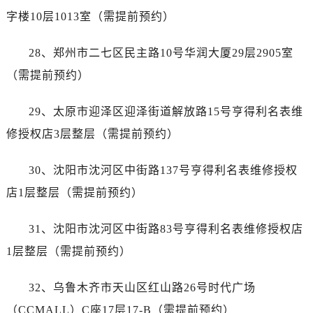
广西壮族自治区钦州市钦南区金海湾东大街帝舵售后服务中心（需提前预约）
字楼10层1013室（需提前预约）
广西壮族自治区梧州市万秀区龙湖镇高旺路帝舵售后服务中心（需提前预约）
广西壮族自治区玉林市玉州区金玉路帝舵售后服务中心（需提前预约）
28、郑州市二七区民主路10号华润大厦29层2905室
海南省儋州市儋州市那大镇兰洋北路帝舵售后服务中心（需提前预约）
（需提前预约）
海南省东方市八所镇解放西路帝舵售后服务中心（需提前预约）
海南省琼海市嘉积镇东风路帝舵售后服务中心（需提前预约）
29、太原市迎泽区迎泽街道解放路15号亨得利名表维
海南省三沙市西沙区西沙群岛永兴岛北京路帝舵售后服务中心（需提前预约）
修授权店3层整层（需提前预约）
海南省三亚市吉阳区迎宾路帝舵售后服务中心（需提前预约）
海南省万宁市万城镇解放路帝舵售后服务中心（需提前预约）
30、沈阳市沈河区中街路137号亨得利名表维修授权
海南省文昌市文城镇教育东路帝舵售后服务中心（需提前预约）
店1层整层（需提前预约）
海南省五指山市通什镇三月三大道帝舵售后服务中心（需提前预约）
香港特别行政区尖沙咀区油尖旺区广东道帝舵售后服务中心（需提前预约）
31、沈阳市沈河区中街路83号亨得利名表维修授权店
香港特别行政区金钟区中西区金钟道帝舵售后服务中心（需提前预约）
1层整层（需提前预约）
香港特别行政区九龙区油尖旺区弥敦道帝舵售后服务中心（需提前预约）
香港特别行政区铜锣湾区湾仔区轩尼诗道帝舵售后服务中心（需提前预约）
32、乌鲁木齐市天山区红山路26号时代广场
河南省安阳市文峰区解放大道帝舵售后服务中心（需提前预约）
（CCMALL）C座17层17-B（需提前预约）