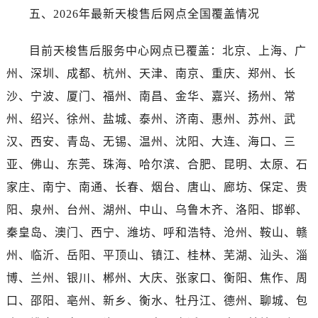
青海省海西蒙古族藏族自治州德令哈市柴达木路帝舵售后服务中心（需提前预约）
五、2026年最新天梭售后网点全国覆盖情况
青海省黄南藏族自治州同仁市德合隆路帝舵售后服务中心（需提前预约）
青海省西宁市城西区海湖新区西关大道帝舵售后服务中心（需提前预约）
目前天梭售后服务中心网点已覆盖：北京、上海、广
青海省玉树藏族自治州结古镇胜利路帝舵售后服务中心（需提前预约）
州、深圳、成都、杭州、天津、南京、重庆、郑州、长
陕西省安康市汉滨区金州路帝舵售后服务中心（需提前预约）
沙、宁波、厦门、福州、南昌、金华、嘉兴、扬州、常
陕西省宝鸡市渭滨区经二路帝舵售后服务中心（需提前预约）
州、绍兴、徐州、盐城、泰州、济南、惠州、苏州、武
陕西省汉中市汉台区北大街帝舵售后服务中心（需提前预约）
汉、西安、青岛、无锡、温州、沈阳、大连、海口、三
陕西省商洛市商州区州城街帝舵售后服务中心（需提前预约）
亚、佛山、东莞、珠海、哈尔滨、合肥、昆明、太原、石
陕西省铜川市王益区红旗街帝舵售后服务中心（需提前预约）
陕西省渭南市临渭区东风大街帝舵售后服务中心（需提前预约）
家庄、南宁、南通、长春、烟台、唐山、廊坊、保定、贵
陕西省咸阳市秦都区沣西新城统一西路与白马河路交汇处帝舵售后服务中心（需提前预约）
阳、泉州、台州、湖州、中山、乌鲁木齐、洛阳、邯郸、
陕西省延安市宝塔区中心街帝舵售后服务中心（需提前预约）
秦皇岛、澳门、西宁、潍坊、呼和浩特、沧州、鞍山、赣
陕西省榆林市榆阳区长兴路帝舵售后服务中心（需提前预约）
州、临沂、岳阳、平顶山、镇江、桂林、芜湖、汕头、淄
新疆维吾尔自治区阿克苏市东大街帝舵售后服务中心（需提前预约）
博、兰州、银川、郴州、大庆、张家口、衡阳、焦作、周
新疆维吾尔自治区阿拉尔市胜利大道帝舵售后服务中心（需提前预约）
口、邵阳、亳州、新乡、衡水、牡丹江、德州、聊城、包
新疆维吾尔自治区阿拉山口市友好路帝舵售后服务中心（需提前预约）