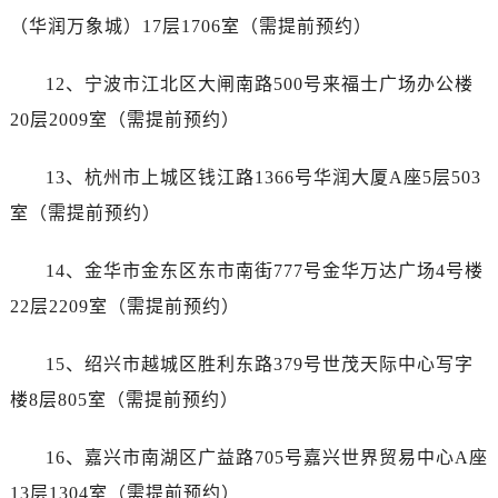
上海市黄浦区南京东路299号宏伊国际广场写字楼8层806室帝舵售后服务中心（需提前预约）
（华润万象城）17层1706室（需提前预约）
上海市徐汇区虹桥路3号港汇中心2座37层3705室帝舵售后服务中心（需提前预约）
浙江省杭州市上城区钱江路1366号华润大厦A座5层503-5室帝舵售后服务中心（需提前预约）
12、宁波市江北区大闸南路500号来福士广场办公楼
浙江省湖州市吴兴区劳动路帝舵售后服务中心（需提前预约）
20层2009室（需提前预约）
浙江省嘉兴市南湖区广益路705号嘉兴世界贸易中心A座13层1304室帝舵售后服务中心（需提前预约）
浙江省金华市金东区东市南街777号金华万达广场4号楼22楼2209室帝舵售后服务中心（需提前预约）
13、杭州市上城区钱江路1366号华润大厦A座5层503
浙江省丽水市莲都区解放街帝舵售后服务中心（需提前预约）
室（需提前预约）
浙江省宁波市江北区大闸南路500号来福士广场办公楼20层2009室帝舵售后服务中心（需提前预约）
浙江省衢州市柯城区上街帝舵售后服务中心（需提前预约）
14、金华市金东区东市南街777号金华万达广场4号楼
浙江省绍兴市越城区胜利东路379号世茂天际中心写字楼8层805室帝舵售后服务中心（需提前预约）
22层2209室（需提前预约）
浙江省舟山市定海区解放东路帝舵售后服务中心（需提前预约）
澳门特别行政区大堂区议事亭前地（新马路）帝舵售后服务中心（需提前预约）
15、绍兴市越城区胜利东路379号世茂天际中心写字
澳门特别行政区风顺堂区南湾大马路帝舵售后服务中心（需提前预约）
楼8层805室（需提前预约）
澳门特别行政区花地玛堂区关闸广场帝舵售后服务中心（需提前预约）
澳门特别行政区花王堂区大三巴商圈帝舵售后服务中心（需提前预约）
16、嘉兴市南湖区广益路705号嘉兴世界贸易中心A座
澳门特别行政区嘉模堂区官也街帝舵售后服务中心（需提前预约）
13层1304室（需提前预约）