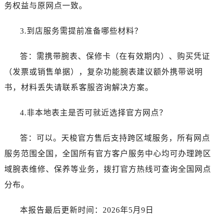
贵州省黔东南苗族侗族自治州凯里市北京西路帝舵售后服务中心（需提前预约）
务权益与原网点一致。
贵州省黔西南布依族苗族自治州兴义市大道与桔香路交汇处帝舵售后服务中心（需提前预约）
3.到店服务需提前准备哪些材料？
贵州省铜仁市碧江区民主路帝舵售后服务中心（需提前预约）
贵州省遵义市红花岗区共青大道与嵩山路交叉口帝舵售后服务中心（需提前预约）
答：需携带腕表、保修卡（在有效期内）、购买凭证
四川省阿坝州市马尔康市团结街帝舵售后服务中心（需提前预约）
（发票或销售单据），复杂功能腕表建议额外携带说明
四川省巴中市巴州区江北大道帝舵售后服务中心（需提前预约）
四川省成都市锦江区人民东路6号SAC东原中心24层2406B室帝舵售后服务中心（需提前预约）
书，材料丢失请联系客服咨询解决方案。
四川省达州市通川区中心广场、老车坝帝舵售后服务中心（需提前预约）
4.非本地表主是否可就近选择官方网点？
四川省德阳市旌阳区长江西路、南街帝舵售后服务中心（需提前预约）
四川省甘孜州市康定市情歌广场、箭炉街帝舵售后服务中心（需提前预约）
答：可以。天梭官方售后支持跨区域服务，所有网点
四川省广安市广安区建安南路帝舵售后服务中心（需提前预约）
服务范围全国，全国所有官方客户服务中心均可办理跨区
四川省广元市利州区老城南北街、东大街帝舵售后服务中心（需提前预约）
四川省乐山市市中区嘉定中路帝舵售后服务中心（需提前预约）
域腕表维修、保养等业务，拨打官方热线可查询全国网点
四川省凉山州市西昌市大巷口下街帝舵售后服务中心（需提前预约）
分布。
四川省泸州市江阳区治平路帝舵售后服务中心（需提前预约）
四川省眉山市东坡区三苏路帝舵售后服务中心（需提前预约）
本报告最后更新时间：2026年5月9日