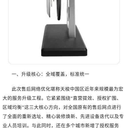
苏州市苏州工业园区星港街199号苏州中心办公楼C座22层08室（需提前预约）
武汉市江汉区解放大道686号世界贸易大厦38层09室（需提前预约）
南宁市青秀区金湖路59号地王大厦12楼1224室（需提前预约）
合肥市蜀山区潜山路111号万象城华润大厦B座12楼03室（需提前预约）
泉州市丰泽区宝洲路729号浦西万达中心写字楼A座7楼709室（需提前预约）
青岛市南区山东路6号华润大厦B座22层04室（需提前预约）
烟台市芝罘区胜利路139号万达金融中心A座907室（需提前预约）
长春市朝阳区西安大路727号中银大厦A座(旺进大厦)18层09室（需提前预约）
贵阳市南明区都司高架桥路33号亨特国际金融中心14楼14D（需提前预约）
一、升级核心：全域覆盖，标准统一
昆明市盘龙区北京路928号同德昆明广场写字楼10层06室（需提前预约）
石家庄市长安区中山东路39号勒泰中心写字楼B座13层07室（需提前预约）
此次售后网络优化堪称天梭中国区近年来规模最为宏
西安市碑林区南关正街88号华侨城长安国际中心E座6楼10室（需提前预约）
大的服务升级工程。它紧紧围绕“直营提效、授权扩围、
海口市龙华区金贸东路5号海口华润大厦B座17层1707室（需提前预约）
唐山市路南区新华东道100号万达广场写字楼A座10层1002室（需提前预约）
区域均衡”这三大核心方向，对全国原有的售后网点进行
黑龙江省大庆市萨尔图区会战大街帝舵售后服务中心（需提前预约）
了全面的重新选址、精心装修焕新、先进设备迭代以及专
黑龙江省鹤岗市向阳区红军路帝舵售后服务中心（需提前预约）
业人员培训。与此同时，还在多个城市新增了授权服务