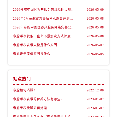
贵州省贵阳市市南明区都司高架桥路33号亨特国际金融中心14楼14D帝舵售后服务中心（需提前预约）
云南省昆明市市盘龙区北京路928号同德昆明广场写字楼10层06室帝舵售后服务中心（需提前预约）
2026帝舵中国区客户服务热线及网点地址更新公告（最新电话及地址）
2026-05-09
河北省石家庄市市长安区中山东路39号勒泰中心写字楼B座13层07室帝舵售后服务中心（需提前预约）
2026年5月帝舵官方售后网点综合评测与避坑指南：基于实地探访与真实体验的数据验证
2026-05-08
陕西省西安市市碑林区南关正街88号华侨城长安国际中心E座6楼10室帝舵售后服务中心（需提前预约）
2026年帝舵中国区客户服务网络完善公告（最新电话及地址）
2026-05-08
海南省海口市市龙华区金贸东路5号海口华润大厦B座17层1707室帝舵售后服务中心（需提前预约）
帝舵手表发条一直上不紧解决方法深度解析
2026-05-08
河北省唐山市市路南区新华东道100号万达广场写字楼A座10层1002室帝舵售后服务中心（需提前预约）
帝舵手表表带太松是什么原因
2026-05-07
节假日正常营业！
帝舵走走停停原因是什么
2026-05-05
站点热门
帝舵如何消磁？
2022-12-09
帝舵手表表带的保养方法有哪些？
2023-01-07
帝舵手表受磁如何处理
2023-01-07
帝舵手表进水怎么办（帝舵手表进水如何维修）
2023-06-27