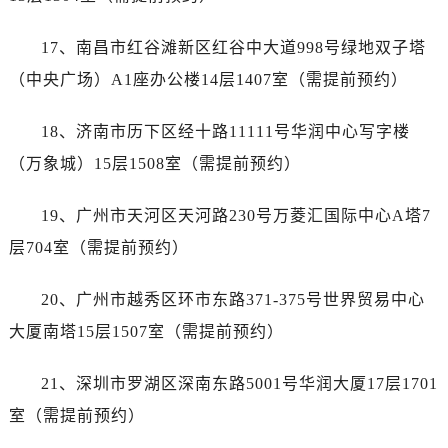
澳门省路氹城市金光大道帝舵售后服务中心（需提前预约）
澳门特别行政区望德堂区塔石广场帝舵售后服务中心（需提前预约）
17、南昌市红谷滩新区红谷中大道998号绿地双子塔
福建省福州市晋安区竹屿路6号东二环泰禾广场2号楼5层509室帝舵售后服务中心（需提前预约）
（中央广场）A1座办公楼14层1407室（需提前预约）
福建省厦门市思明区湖滨东路95号万象城华润大厦B座11层1104室帝舵售后服务中心（需提前预约）
广东省潮州市潮安区新风路与潮汕路交汇处帝舵售后服务中心（需提前预约）
18、济南市历下区经十路11111号华润中心写字楼
广东省广州市天河区天河路230号万菱汇国际中心A塔7层704室帝舵售后服务中心（需提前预约）
（万象城）15层1508室（需提前预约）
广东省广州市越秀区环市东路371-375号世界贸易中心大厦南塔15层1507室帝舵售后服务中心（需提前预约）
广东省河源市源城区越王大道帝舵售后服务中心（需提前预约）
19、广州市天河区天河路230号万菱汇国际中心A塔7
广东省惠州市惠城区江北文昌一路7号华贸大厦1座30层3005室帝舵售后服务中心（需提前预约）
层704室（需提前预约）
广东省江门市蓬江区广场西路帝舵售后服务中心（需提前预约）
广东省揭阳市榕城进贤门步行街帝舵售后服务中心（需提前预约）
20、广州市越秀区环市东路371-375号世界贸易中心
广东省茂名市电白区水东街道迎宾大道帝舵售后服务中心（需提前预约）
大厦南塔15层1507室（需提前预约）
广东省梅州市梅江区金燕大道帝舵售后服务中心（需提前预约）
广东省清远市清城区湖西路帝舵售后服务中心（需提前预约）
21、深圳市罗湖区深南东路5001号华润大厦17层1701
广东省汕头市龙湖区长平路帝舵售后服务中心（需提前预约）
室（需提前预约）
广东省汕尾市城区香洲街道园林社区翠园街帝舵售后服务中心（需提前预约）