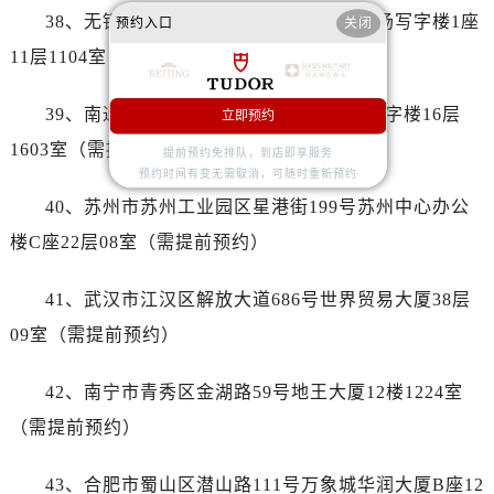
河南省驻马店市驿城区乐山大道与置地大道交叉口帝舵售后服务中心（需提前预约）
38、无锡市梁溪区人民中路139号恒隆广场写字楼1座
预约入口
关闭
湖北省鄂州市鄂城区文星大道帝舵售后服务中心（需提前预约）
11层1104室（需提前预约）
湖北省黄冈市黄州区赤壁大道帝舵售后服务中心（需提前预约）
湖北省黄石市黄石港区武汉路帝舵售后服务中心（需提前预约）
39、南通市崇川区工农路57号圆融广场写字楼16层
立即预约
湖北省荆门市东宝中天街步行街帝舵售后服务中心（需提前预约）
1603室（需提前预约）
提前预约免排队，到店即享服务
湖北省荆州市荆州区荆中路帝舵售后服务中心（需提前预约）
预约时间有变无需取消，可随时重新预约
湖北省十堰市茅箭区人民北路帝舵售后服务中心（需提前预约）
40、苏州市苏州工业园区星港街199号苏州中心办公
湖北省随州市曾都区青年路帝舵售后服务中心（需提前预约）
楼C座22层08室（需提前预约）
湖北省咸宁市咸安区长安大道帝舵售后服务中心（需提前预约）
湖北省襄阳市樊城区长虹路与人民路交叉口帝舵售后服务中心（需提前预约）
41、武汉市江汉区解放大道686号世界贸易大厦38层
湖北省孝感市孝南区复兴大道帝舵售后服务中心（需提前预约）
09室（需提前预约）
湖北省宜昌市西陵区夷陵大道与港窑路帝舵售后服务中心（需提前预约）
湖南省常德市武陵区人民路帝舵售后服务中心（需提前预约）
42、南宁市青秀区金湖路59号地王大厦12楼1224室
湖南省郴州市北湖区国庆北路帝舵售后服务中心（需提前预约）
（需提前预约）
湖南省衡阳市雁峰区解放路帝舵售后服务中心（需提前预约）
湖南省怀化市鹤城区迎丰中路帝舵售后服务中心（需提前预约）
43、合肥市蜀山区潜山路111号万象城华润大厦B座12