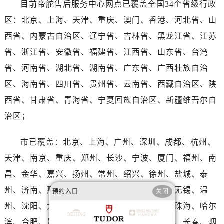
河南省漯河市源汇区交通路帝舵售后服务中心（需提前预约）
目前帝舵售后服务中心网点已覆盖全国34个省级行政
河南省南阳市宛城区范蠡东路与南都路交叉口帝舵售后服务中心（需提前预约）
区：北京、上海、天津、重庆、澳门、香港、河北省、山
河南省平顶山市卫东区建设路帝舵售后服务中心（需提前预约）
西省、内蒙古自治区、辽宁省、吉林省、黑龙江省、江苏
河南省濮阳市大华龙区开州路绿城路交叉口帝舵售后服务中心（需提前预约）
省、浙江省、安徽省、福建省、江西省、山东省、台湾
河南省三门峡市湖滨区和平路帝舵售后服务中心（需提前预约）
省、河南省、湖北省、湖南省、广东省、广西壮族自治
河南省商丘市梁园区神火大道帝舵售后服务中心（需提前预约）
区、海南省、四川省、贵州省、云南省、西藏自治区、陕
河南省新乡市红旗区人民路帝舵售后服务中心（需提前预约）
西省、甘肃省、青海省、宁夏回族自治区、新疆维吾尔自
河南省信阳市浉河区东方红大道帝舵售后服务中心（需提前预约）
河南省许昌市魏都区建安大道与八龙路交叉口帝舵售后服务中心（需提前预约）
治区；
河南省郑州市二七区民主路10号华润大厦29层2905室帝舵售后服务中心（需提前预约）
市已覆盖：北京、上海、广州、深圳、成都、杭州、
河南省周口市川汇区七一路帝舵售后服务中心（需提前预约）
河南省驻马店市驿城区乐山大道与置地大道交叉口帝舵售后服务中心（需提前预约）
天津、南京、重庆、郑州、长沙、宁波、厦门、福州、南
湖北省鄂州市鄂城区文星大道帝舵售后服务中心（需提前预约）
昌、金华、嘉兴、扬州、常州、绍兴、徐州、盐城、泰
湖北省黄冈市黄州区赤壁大道帝舵售后服务中心（需提前预约）
州、济南、惠州、苏州、武汉、西安、青岛、无锡、温
预约入口
关闭
湖北省黄石市黄石港区武汉路帝舵售后服务中心（需提前预约）
州、沈阳、大连、海口、三亚、佛山、东莞、珠海、哈尔
湖北省荆门市东宝中天街步行街帝舵售后服务中心（需提前预约）
滨、合肥、昆明、太原、石家庄、南宁、南通、长春、烟