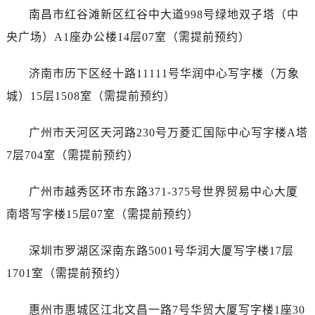
山西省阳泉市郊区平阳东街与新城大道交叉口帝舵售后服务中心（需提前预约）
南昌市红谷滩新区红谷中大道998号绿地双子塔（中
山西省运城市盐湖区河东街帝舵售后服务中心（需提前预约）
央广场）A1座办公楼14层07室（需提前预约）
山西省长治市潞州区英雄中路帝舵售后服务中心（需提前预约）
山西省太原市迎泽区迎泽街道解放路15号亨得利名表维修授权店3楼帝舵售后服务中心（需提前预约）
济南市历下区经十路11111号华润中心写字楼（万象
天津市和平区赤峰道136号天津国际金融中心26层2603室帝舵售后服务中心（需提前预约）
城）15层1508室（需提前预约）
安徽省安庆市迎江区人民路帝舵售后服务中心（需提前预约）
安徽省蚌埠市蚌山区淮河路帝舵售后服务中心（需提前预约）
广州市天河区天河路230号万菱汇国际中心写字楼A塔
安徽省亳州市谯城区魏武大道帝舵售后服务中心（需提前预约）
7层704室（需提前预约）
安徽省池州市贵池区长江路帝舵售后服务中心（需提前预约）
安徽省滁州市琅琊区南谯北路帝舵售后服务中心（需提前预约）
广州市越秀区环市东路371-375号世界贸易中心大厦
安徽省阜阳市颍州区颍州北路帝舵售后服务中心（需提前预约）
南塔写字楼15层07室（需提前预约）
安徽省淮北市相山区淮海路帝舵售后服务中心（需提前预约）
安徽省淮南市田家庵区国庆中路帝舵售后服务中心（需提前预约）
深圳市罗湖区深南东路5001号华润大厦写字楼17层
安徽省黄山市屯溪区黄山西路帝舵售后服务中心（需提前预约）
1701室（需提前预约）
安徽省六安市金安区解放中路帝舵售后服务中心（需提前预约）
安徽省马鞍山市雨山区湖南西路帝舵售后服务中心（需提前预约）
惠州市惠城区江北文昌一路7号华贸大厦写字楼1座30