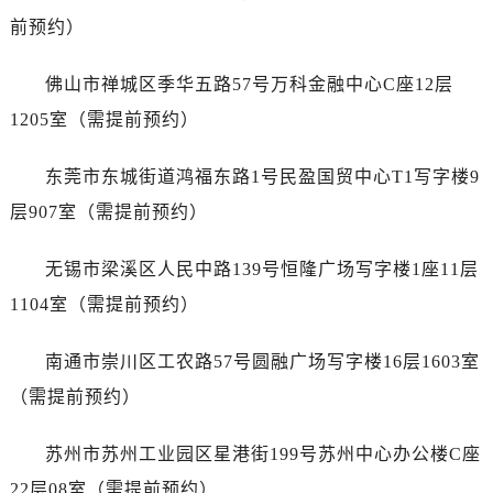
浙江省金华市金东区东市南街777号金华万达广场4号楼22楼2209室帝舵售后服务中心（需提前预约）
前预约）
浙江省丽水市莲都区解放街帝舵售后服务中心（需提前预约）
浙江省宁波市江北区大闸南路500号来福士广场办公楼20层2009室帝舵售后服务中心（需提前预约）
佛山市禅城区季华五路57号万科金融中心C座12层
浙江省衢州市柯城区上街帝舵售后服务中心（需提前预约）
1205室（需提前预约）
浙江省绍兴市越城区胜利东路379号世茂天际中心写字楼8层805室帝舵售后服务中心（需提前预约）
浙江省舟山市定海区解放东路帝舵售后服务中心（需提前预约）
东莞市东城街道鸿福东路1号民盈国贸中心T1写字楼9
澳门特别行政区大堂区议事亭前地（新马路）帝舵售后服务中心（需提前预约）
层907室（需提前预约）
澳门特别行政区风顺堂区南湾大马路帝舵售后服务中心（需提前预约）
澳门特别行政区花地玛堂区关闸广场帝舵售后服务中心（需提前预约）
无锡市梁溪区人民中路139号恒隆广场写字楼1座11层
澳门特别行政区花王堂区大三巴商圈帝舵售后服务中心（需提前预约）
1104室（需提前预约）
澳门特别行政区嘉模堂区官也街帝舵售后服务中心（需提前预约）
澳门省路氹城市金光大道帝舵售后服务中心（需提前预约）
南通市崇川区工农路57号圆融广场写字楼16层1603室
澳门特别行政区望德堂区塔石广场帝舵售后服务中心（需提前预约）
（需提前预约）
福建省福州市鼓楼区五四路128-1号恒力城写字楼15层03室帝舵售后服务中心（需提前预约）
福建省厦门市思明区湖滨东路95号万象城华润大厦B座11层1104室帝舵售后服务中心（需提前预约）
苏州市苏州工业园区星港街199号苏州中心办公楼C座
广东省潮州市潮安区新风路与潮汕路交汇处帝舵售后服务中心（需提前预约）
22层08室（需提前预约）