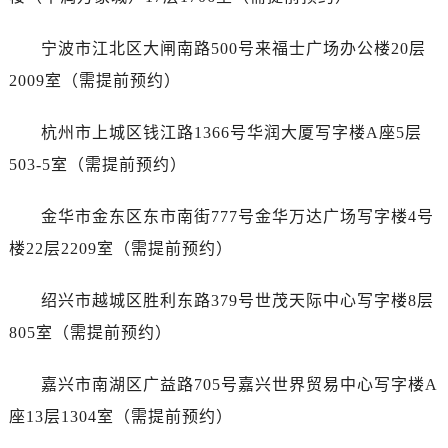
内蒙古自治区包头市青山区幸福路甲3号王府井百货名表维修帝舵售后服务中心（需提前预约）
内蒙古自治区赤峰市红山区哈达街帝舵售后服务中心（需提前预约）
宁波市江北区大闸南路500号来福士广场办公楼20层
内蒙古自治区鄂尔多斯市东胜区伊金霍洛街帝舵售后服务中心（需提前预约）
2009室（需提前预约）
内蒙古自治区呼伦贝尔市海拉尔区中央街帝舵售后服务中心（需提前预约）
内蒙古自治区通辽市科尔沁区明仁大街帝舵售后服务中心（需提前预约）
杭州市上城区钱江路1366号华润大厦写字楼A座5层
内蒙古自治区乌海市海勃湾区人民南路帝舵售后服务中心（需提前预约）
503-5室（需提前预约）
内蒙古自治区乌兰察布市集宁区恩和大街帝舵售后服务中心（需提前预约）
内蒙古自治区锡林郭勒盟市锡林浩特市光明街与额尔敦路交叉口帝舵售后服务中心（需提前预约）
金华市金东区东市南街777号金华万达广场写字楼4号
内蒙古自治区兴安盟市乌兰浩特市兴安大街帝舵售后服务中心（需提前预约）
楼22层2209室（需提前预约）
山西省大同市平城区迎宾街帝舵售后服务中心（需提前预约）
山西省晋城市城区黄华街帝舵售后服务中心（需提前预约）
绍兴市越城区胜利东路379号世茂天际中心写字楼8层
山西省晋中市榆次区顺城街帝舵售后服务中心（需提前预约）
805室（需提前预约）
山西省临汾市尧都区解放路帝舵售后服务中心（需提前预约）
山西省吕梁市离石区永宁中路与建设街交叉口帝舵售后服务中心（需提前预约）
嘉兴市南湖区广益路705号嘉兴世界贸易中心写字楼A
山西省朔州市朔城区怡西路与鄯阳西街交汇处帝舵售后服务中心（需提前预约）
座13层1304室（需提前预约）
山西省忻州市忻府区和平东街与七一南路交叉口帝舵售后服务中心（需提前预约）