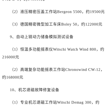
云南省红河哈尼族彝族自治州蒙自市天马路帝舵售后服务中心（需提前预约）
云南省丽江市古城区七星街帝舵售后服务中心（需提前预约）
（2）液压精密压盖工作站Bergeon 5500，约19500元
云南省临沧市临翔区世纪路帝舵售后服务中心（需提前预约）
云南省怒江傈僳族自治州泸水市人民路帝舵售后服务中心（需提前预约）
（3）德国精密微型加工车床Boley 50，约122000元
云南省普洱市思茅区振兴大道帝舵售后服务中心（需提前预约）
云南省曲靖市麒麟区学府路帝舵售后服务中心（需提前预约）
9、自动上链动力储备模拟测试设备
云南省文山壮族苗族自治州文山市东风路帝舵售后服务中心（需提前预约）
云南省西双版纳傣族自治州景洪市宣慰大道帝舵售后服务中心（需提前预约）
（1）恒温多功能摇表仪Witschi Watch Wind 800，约
云南省玉溪市红塔区南北大街帝舵售后服务中心（需提前预约）
216000元
云南省昭通市昭阳区青年路帝舵售后服务中心（需提前预约）
重庆市江北区观音桥步行街2号融恒时代广场9层902室帝舵售后服务中心（需提前预约）
（2）高端复杂功能摇表工作站Chronowind CW-12，
新疆维吾尔自治区乌鲁木齐市天山区红山路26号时代广场（CCMALL）C座17层17-B帝舵售后服务中心（需提前预约）
约168000元
浙江省温州市鹿城区锦绣路1067号置信广场10层1015室帝舵售后服务中心（需提前预约）
黑龙江省哈尔滨市道里区友谊西路600号富力中心T2座写字楼29层03室室帝舵售后服务中心（需提前预约）
10、机芯退磁故障修复设备
辽宁省大连市中山区人民路15号国际金融大厦7层G室帝舵售后服务中心（需提前预约）
（1）专业机芯退磁工作站Witschi Demag 300，约
广东省佛山市禅城区季华五路57号万科金融中心C座12层1205室帝舵售后服务中心（需提前预约）