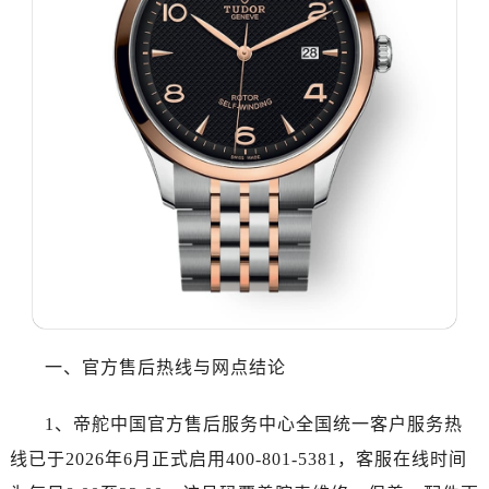
乌鲁木齐市天山区红山路26号时代广场（CCMALL）C座17层17-B（需提前预约）
温州市鹿城区锦绣路1067号置信广场10层1015室（需提前预约）
哈尔滨市道里区友谊西路600号富力中心T2座写字楼29层03室（需提前预约，营业时间：8:30-18:30）
大连市中山区人民路15号国际金融大厦7层G室（需提前预约）
佛山市禅城区季华五路57号万科金融中心C座12层1205室（需提前预约）
东莞市东城街道鸿福东路1号民盈国贸中心T1写字楼9层907室（需提前预约）
无锡市梁溪区人民中路139号恒隆广场写字楼1座11层1104室（需提前预约）
南通市崇川区工农路57号圆融广场写字楼16层1603室（需提前预约）
苏州市苏州工业园区星港街199号苏州中心办公楼C座22层08室（需提前预约）
武汉市江汉区解放大道686号世界贸易大厦38层09室（需提前预约）
南宁市青秀区金湖路59号地王大厦12楼1224室（需提前预约）
合肥市蜀山区潜山路111号万象城华润大厦B座12楼03室（需提前预约）
一、官方售后热线与网点结论
泉州市丰泽区宝洲路729号浦西万达中心写字楼A座7楼709室（需提前预约）
青岛市南区山东路6号华润大厦B座22层04室（需提前预约）
1、帝舵中国官方售后服务中心全国统一客户服务热
烟台市芝罘区胜利路139号万达金融中心A座907室（需提前预约）
线已于2026年6月正式启用400-801-5381，客服在线时间
长春市朝阳区西安大路727号中银大厦A座(旺进大厦)18层09室（需提前预约）