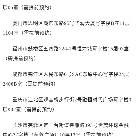
安徽省宿州市埇桥区人民中路帝舵售后服务中心（需提前预约）
层05室（需提前预约）
安徽省铜陵市铜官区石城大道帝舵售后服务中心（需提前预约）
安徽省芜湖市镜湖区中山路步行街帝舵售后服务中心（需提前预约）
厦门市思明区湖滨东路95号华润大厦写字楼B座11层
安徽省宣城市宣州区叠嶂西路帝舵售后服务中心（需提前预约）
1104室（需提前预约）
福建省龙岩市新罗区九一南路帝舵售后服务中心（需提前预约）
福建省南平市建阳区人民西路帝舵售后服务中心（需提前预约）
福州市鼓楼区五四路128-1号恒力城写字楼15层03室
福建省宁德市蕉城区天湖东路帝舵售后服务中心（需提前预约）
（需提前预约）
福建省莆田市城厢区霞林街道荔华东大道帝舵售后服务中心（需提前预约）
福建省三明市三元区东乾二路帝舵售后服务中心（需提前预约）
成都市锦江区人民东路6号SAC东原中心写字楼24层
福建省漳州市龙文区步港路帝舵售后服务中心（需提前预约）
2406B室（需提前预约）
江苏省常州市新北区龙锦路1590号现代传媒中心5号楼10层1008室帝舵售后服务中心（需提前预约）
江苏省淮安市清江浦区淮海北路帝舵售后服务中心（需提前预约）
重庆市江北区观音桥步行街2号融恒时代广场写字楼9
江苏省连云港市海州区通灌北路帝舵售后服务中心（需提前预约）
层902室（需提前预约）
江苏省南京市秦淮区中山南路1号南京中心22层22-C1-C3室帝舵售后服务中心（需提前预约）
江苏省宿迁市宿城区西湖路帝舵售后服务中心（需提前预约）
长沙市芙蓉区定王台街道建湘路393号世茂环球金融
江苏省泰州市海陵区永定东路399号置地商务中心东塔（华润万象城）17层1706室帝舵售后服务中心（需提前预约）
中心写字楼（芙蓉广场）10层13室（需提前预约）