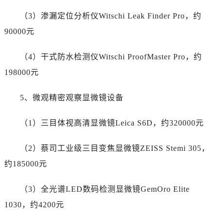
新疆维吾尔自治区塔城市塔城地区闻琴路帝舵售后服务中心（需提前预约）
（3）渗漏定位分析仪Witschi Leak Finder Pro，约
新疆维吾尔自治区铁门关市兴疆路帝舵售后服务中心（需提前预约）
新疆维吾尔自治区图木舒克市图木舒克市中兴街帝舵售后服务中心（需提前预约）
90000元
新疆维吾尔自治区吐鲁番市高昌区文化中路文化中路帝舵售后服务中心（需提前预约）
（4）干式防水检测仪Witschi ProofMaster Pro，约
新疆维吾尔自治区乌苏市乌鲁木齐北路帝舵售后服务中心（需提前预约）
新疆维吾尔自治区五家渠市长征西街帝舵售后服务中心（需提前预约）
198000元
新疆维吾尔自治区新星市东风路帝舵售后服务中心（需提前预约）
5、微观精密观察显微镜设备
新疆维吾尔自治区伊宁市解放西路帝舵售后服务中心（需提前预约）
贵州省安顺市西秀区中华南路帝舵售后服务中心（需提前预约）
（1）三目体视高清显微镜Leica S6D，约320000元
贵州省毕节市七星关区松山路帝舵售后服务中心（需提前预约）
贵州省六盘水市钟山区钟山大道帝舵售后服务中心（需提前预约）
（2）蔡司工业级三目变焦显微镜ZEISS Stemi 305，
贵州省黔东南苗族侗族自治州凯里市北京西路帝舵售后服务中心（需提前预约）
约185000元
贵州省黔西南布依族苗族自治州兴义市大道与桔香路交汇处帝舵售后服务中心（需提前预约）
贵州省铜仁市碧江区民主路帝舵售后服务中心（需提前预约）
（3）全光谱LED数码检测显微镜GemOro Elite
贵州省遵义市红花岗区共青大道与嵩山路交叉口帝舵售后服务中心（需提前预约）
1030，约4200元
四川省阿坝州市马尔康市团结街帝舵售后服务中心（需提前预约）