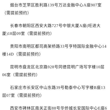
广东省肇庆市端州区信安大道与砚都大道交汇处帝舵售后服务中心（需提前预约）
烟台市芝罘区胜利路139号万达金融中心A座907室
广西壮族自治区百色市右江区中山二路帝舵售后服务中心（需提前预约）
（需提前预约）
广西壮族自治区北海市海城区北京路帝舵售后服务中心（需提前预约）
广西壮族自治区崇左市江州区石景林街道友谊大道与丽川路交汇处帝舵售后服务中心（需提前预约）
长春市朝阳区西安大路727号中银大厦A座(旺进大
广西壮族自治区防城港市港口区金花茶大道帝舵售后服务中心（需提前预约）
厦)18层09室（需提前预约）
广西壮族自治区贵港市港北区港城街道布山大道与仙衣路交叉口帝舵售后服务中心（需提前预约）
广西壮族自治区桂林市秀峰区红岭路帝舵售后服务中心（需提前预约）
贵阳市南明区都司高架桥路33号亨特国际金融中心14
广西壮族自治区河池市金城江区金城江街道朝阳路帝舵售后服务中心（需提前预约）
楼14D（需提前预约）
广西壮族自治区贺州市八步区城东街道灵峰南路帝舵售后服务中心（需提前预约）
广西壮族自治区来宾市兴宾区桂中大道帝舵售后服务中心（需提前预约）
昆明市盘龙区北京路928号同德昆明广场写字楼10层
广西壮族自治区柳州市城中区中山中路帝舵售后服务中心（需提前预约）
06室（需提前预约）
广西壮族自治区钦州市钦南区金海湾东大街帝舵售后服务中心（需提前预约）
广西壮族自治区梧州市万秀区龙湖镇高旺路帝舵售后服务中心（需提前预约）
石家庄市长安区中山东路39号勒泰中心写字楼B座13
广西壮族自治区玉林市玉州区金玉路帝舵售后服务中心（需提前预约）
层07室（需提前预约）
海南省儋州市儋州市那大镇兰洋北路帝舵售后服务中心（需提前预约）
海南省东方市八所镇解放西路帝舵售后服务中心（需提前预约）
西安市碑林区南关正街88号华侨城长安国际中心E座6