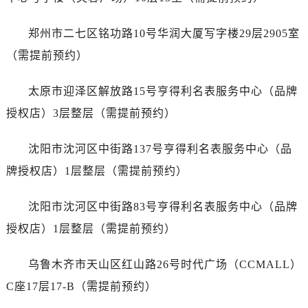
江苏省徐州市鼓楼区淮海东路29号苏宁广场IFC国际金融中心35层3508室帝舵售后服务中心（需提前预约）
江苏省盐城市盐都区世纪大道5号盐城金融城写字楼1号楼16层1604室帝舵售后服务中心（需提前预约）
郑州市二七区铭功路10号华润大厦写字楼29层2905室
江苏省扬州市邗江区国展路29号星耀天地写字楼1号楼18层1803室帝舵售后服务中心（需提前预约）
（需提前预约）
江苏省镇江市京口区中山东路帝舵售后服务中心（需提前预约）
江西省抚州市临川区赣东大道帝舵售后服务中心（需提前预约）
太原市迎泽区解放路15号亨得利名表服务中心（品牌
江西省赣州市章贡区文清路帝舵售后服务中心（需提前预约）
授权店）3层整层（需提前预约）
江西省吉安市吉州区井冈山大道帝舵售后服务中心（需提前预约）
江西省景德镇市珠山区珠山中路帝舵售后服务中心（需提前预约）
沈阳市沈河区中街路137号亨得利名表服务中心（品
江西省九江市浔阳区浔阳路帝舵售后服务中心（需提前预约）
牌授权店）1层整层（需提前预约）
江西省南昌市红谷滩新区红谷中大道998号绿地双子塔（中央广场）A1座办公楼14层1407室帝舵售后服务中心（需提前预约）
江西省萍乡市安源区萍安北大道与康庄路交叉口帝舵售后服务中心（需提前预约）
沈阳市沈河区中街路83号亨得利名表服务中心（品牌
江西省上饶市信州区滨江西路帝舵售后服务中心（需提前预约）
授权店）1层整层（需提前预约）
江西省新余市渝水区北湖西路帝舵售后服务中心（需提前预约）
江西省宜春市袁州区中山中路帝舵售后服务中心（需提前预约）
乌鲁木齐市天山区红山路26号时代广场（CCMALL）
江西省鹰潭市月湖区胜利东路帝舵售后服务中心（需提前预约）
C座17层17-B（需提前预约）
山东省德州市德城区东风中路帝舵售后服务中心（需提前预约）