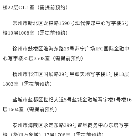
辽宁省丹东市振兴区七经街帝舵售后服务中心（需提前预约）
楼22层C1-1室（需提前预约）
辽宁省抚顺市新抚区东一路帝舵售后服务中心（需提前预约）
辽宁省阜新市海州区解放大街帝舵售后服务中心（需提前预约）
常州市新北区龙锦路1590号现代传媒中心写字楼5号
辽宁省葫芦岛市连山区中央路帝舵售后服务中心（需提前预约）
楼10层1008室（需提前预约）
辽宁省锦州市古塔区中央大街帝舵售后服务中心（需提前预约）
辽宁省辽阳市白塔区新运大街帝舵售后服务中心（需提前预约）
徐州市鼓楼区淮海东路29号苏宁广场IFC国际金融中
辽宁省盘锦市兴隆台区石油大街帝舵售后服务中心（需提前预约）
心写字楼35层3508室（需提前预约）
辽宁省铁岭市银州区南马路帝舵售后服务中心（需提前预约）
辽宁省营口市站前区市府路与渤海大街交叉口帝舵售后服务中心（需提前预约）
扬州市邗江区国展路29号星耀天地写字楼1号楼18层
辽宁省沈阳市沈河区中街路137号亨得利名表维修授权店1楼帝舵售后服务中心（需提前预约）
1803室（需提前预约）
辽宁省沈阳市沈河区中街路83号亨得利名表维修授权店1楼帝舵售后服务中心（需提前预约）
北京市朝阳区建国门外大街甲6号华熙国际中心D座11层1102室帝舵售后服务中心（需提前预约）
盐城市盐都区世纪大道5号盐城金融城写字楼1号楼16
北京市东城区东长安街1号王府井东方广场W3座6层602室帝舵售后服务中心（需提前预约）
层1604室（需提前预约）
河北省保定市竞秀区朝阳北大街北国先天下帝舵售后服务中心（需提前预约）
内蒙古自治区阿拉善盟市左旗土尔扈特大街帝舵售后服务中心（需提前预约）
泰州市海陵区永定东路399号置地商务中心东塔写字
内蒙古自治区巴彦淖尔市临河区新华街帝舵售后服务中心（需提前预约）
楼（华润万象城）17层1706室（需提前预约）