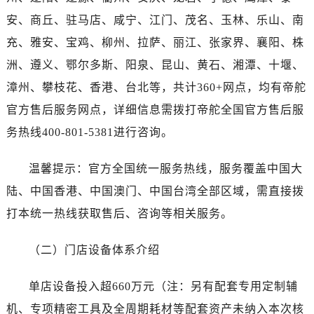
湖南省岳阳市岳阳楼区东茅岭路帝舵售后服务中心（需提前预约）
安、商丘、驻马店、咸宁、江门、茂名、玉林、乐山、南
湖南省张家界市永定区解放路帝舵售后服务中心（需提前预约）
充、雅安、宝鸡、柳州、拉萨、丽江、张家界、襄阳、株
湖南省长沙市芙蓉区建湘路393号世茂环球金融中心写字楼10层1013室帝舵售后服务中心（需提前预约）
湖南省株洲市芦淞区建设南路帝舵售后服务中心（需提前预约）
洲、遵义、鄂尔多斯、阳泉、昆山、黄石、湘潭、十堰、
甘肃省白银市白银区北京路帝舵售后服务中心（需提前预约）
漳州、攀枝花、香港、台北等，共计360+网点，均有帝舵
甘肃省定西市安定区解放路帝舵售后服务中心（需提前预约）
官方售后服务网点，详细信息需拨打帝舵全国官方售后服
甘肃省敦煌市沙州镇阳关中路帝舵售后服务中心（需提前预约）
务热线400-801-5381进行咨询。
甘肃省合作市人民街帝舵售后服务中心（需提前预约）
甘肃省嘉峪关市雄关区新华中路帝舵售后服务中心（需提前预约）
温馨提示：官方全国统一服务热线，服务覆盖中国大
甘肃省金昌市金川区北京路帝舵售后服务中心（需提前预约）
陆、中国香港、中国澳门、中国台湾全部区域，需直接拨
甘肃省酒泉市肃州区西大街帝舵售后服务中心（需提前预约）
打本统一热线获取售后、咨询等相关服务。
甘肃省临夏市城南街道团结路帝舵售后服务中心（需提前预约）
甘肃省陇南市武都区人民路帝舵售后服务中心（需提前预约）
（二）门店设备体系介绍
甘肃省平凉市崆峒区西大街帝舵售后服务中心（需提前预约）
甘肃省庆阳市西峰区南大街帝舵售后服务中心（需提前预约）
单店设备投入超660万元（注：另有配套专用定制辅
甘肃省天水市秦州区民主路帝舵售后服务中心（需提前预约）
机、专项精密工具及全周期耗材等配套资产未纳入本次核