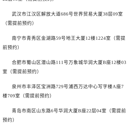
广东省广州市天河区天河路230号万菱汇国际中心A塔7层704室帝舵售后服务中心（需提前预约）
广东省广州市越秀区环市东路371-375号世界贸易中心大厦南塔15层1507室帝舵售后服务中心（需提前预约）
武汉市江汉区解放大道686号世界贸易大厦38层09室
广东省河源市源城区越王大道帝舵售后服务中心（需提前预约）
（需提前预约）
广东省惠州市惠城区江北文昌一路7号华贸大厦1座30层3005室帝舵售后服务中心（需提前预约）
广东省江门市蓬江区广场西路帝舵售后服务中心（需提前预约）
南宁市青秀区金湖路59号地王大厦12楼1224室（需提
广东省揭阳市榕城进贤门步行街帝舵售后服务中心（需提前预约）
前预约）
广东省茂名市电白区水东街道迎宾大道帝舵售后服务中心（需提前预约）
广东省梅州市梅江区金燕大道帝舵售后服务中心（需提前预约）
合肥市蜀山区潜山路111号万象城华润大厦B座12楼03
广东省清远市清城区湖西路帝舵售后服务中心（需提前预约）
室（需提前预约）
广东省汕头市龙湖区长平路帝舵售后服务中心（需提前预约）
广东省汕尾市城区香洲街道园林社区翠园街帝舵售后服务中心（需提前预约）
泉州市丰泽区宝洲路729号浦西万达中心写字楼A座7
广东省韶关市武江区芙蓉新区与老城中心交汇处帝舵售后服务中心（需提前预约）
楼709室（需提前预约）
广东省深圳市罗湖区深南东路5001号华润大厦17层1701室帝舵售后服务中心（需提前预约）
广东省阳江市江城区东风一路帝舵售后服务中心（需提前预约）
青岛市南区山东路6号华润大厦B座22层04室（需提前
广东省云浮市云城区金山路帝舵售后服务中心（需提前预约）
预约）
广东省湛江市赤坎区观海北路帝舵售后服务中心（需提前预约）