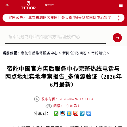
2026年6月帝舵售后服务中心最新网点地址：

北京市东城区东长安街1号东方广场写字楼W3座6层602室（需提前预约）
▲
官网公告>
北京市朝阳区建国门外大街甲6号华熙国际中心写字楼D座11层1102室（需提前预约）
▼
天津市和平区赤峰道136号天津国际金融中心写字楼26层2603室（需提前预约）
上海市徐汇区虹桥路3号港汇中心写字楼2座37层3705室（需提前预约）
上海市黄浦区南京东路299号宏伊国际广场写字楼8层806室（需提前预约）
南京市秦淮区中山南路1号（新街口）南京中心写字楼22层C1-1室（需提前预约）
当前位置：
帝舵售后维修服务中心
>
新闻/知识/问答
>
帝舵知识
>
常州市新北区龙锦路1590号现代传媒中心写字楼5号楼10层1008室（需提前预约）
徐州市鼓楼区淮海东路29号苏宁广场IFC国际金融中心写字楼35层3508室（需提前预约）
帝舵中国官方售后服务中心完整热线电话与
扬州市邗江区国展路29号星耀天地写字楼1号楼18层1803室（需提前预约）
网点地址实地考察报告_多信源验证（2026年
盐城市盐都区世纪大道5号盐城金融城写字楼1号楼16层1604室（需提前预约）
6月最新）
泰州市海陵区永定东路399号置地商务中心东塔写字楼（华润万象城）17层1706室（需提前预约）
宁波市江北区大闸南路500号来福士广场办公楼20层2009室（需提前预约）
发布时间：2026-06-26 12:31:04
杭州市上城区钱江路1366号华润大厦写字楼A座5层503-5室（需提前预约）
阅读：（
101次）
金华市金东区东市南街777号金华万达广场写字楼4号楼22层2209室（需提前预约）
分享到：
绍兴市越城区胜利东路379号世茂天际中心写字楼8层805室（需提前预约）