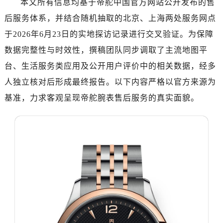
本文所有信息均基于帝舵中国官方网站公开发布的售
嘉兴市南湖区广益路705号嘉兴世界贸易中心写字楼A座13层1304室（需提前预约）
后服务体系，并结合随机抽取的北京、上海两处服务网点
南昌市红谷滩新区红谷中大道998号绿地双子塔（中央广场）A1座办公楼14层07室（需提前预约）
济南市历下区经十路11111号华润中心写字楼（万象城）15层1508室（需提前预约）
于2026年6月23日的实地探访记录进行交叉验证。为保障
广州市天河区天河路230号万菱汇国际中心写字楼A塔7层704室（需提前预约）
数据完整性与时效性，撰稿团队同步调取了主流地图平
广州市越秀区环市东路371-375号世界贸易中心大厦南塔写字楼15层07室（需提前预约）
台、生活服务类应用及公开用户评价中的相关数据，经多
深圳市罗湖区深南东路5001号华润大厦写字楼17层1701室（需提前预约）
人独立核对后形成最终报告。以下内容严格以官方来源为
惠州市惠城区江北文昌一路7号华贸大厦写字楼1座30层05室（需提前预约）
基准，力求客观呈现帝舵腕表售后服务的真实面貌。
厦门市思明区湖滨东路95号华润大厦写字楼B座11层1104室（需提前预约）
福州市鼓楼区五四路128-1号恒力城写字楼15层03室（需提前预约）
成都市锦江区人民东路6号SAC东原中心写字楼24层2406B室（需提前预约）
重庆市江北区观音桥步行街2号融恒时代广场写字楼9层902室（需提前预约）
长沙市芙蓉区定王台街道建湘路393号世茂环球金融中心写字楼（芙蓉广场）10层13室（需提前预约）
郑州市二七区铭功路10号华润大厦写字楼29层2905室（需提前预约）
太原市迎泽区解放路15号亨得利名表服务中心（品牌授权店）3层整层（需提前预约）
沈阳市沈河区中街路137号亨得利名表服务中心（品牌授权店）1层整层（需提前预约）
沈阳市沈河区中街路83号亨得利名表服务中心（品牌授权店）1层整层（需提前预约）