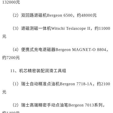
广东省东莞市东城街道鸿福东路1号民盈国贸中心T1写字楼9层907室帝舵售后服务中心（需提前预约）
132000元
江苏省无锡市梁溪区人民中路139号恒隆广场写字楼1座11层1104室帝舵售后服务中心（需提前预约）
（2）双回路退磁机Bergeon 6500，约48000元
江苏省南通市崇川区工农路57号圆融广场写字楼16层1603室帝舵售后服务中心（需提前预约）
江苏省苏州市苏州工业园区 星港街199号苏州中心办公楼C座22层08室帝舵售后服务中心（需提前预约）
（3）退磁测磁一体机Witschi Teslascope II，约11000
湖北省武汉市江汉区解放大道686号世界贸易大厦38层09室帝舵售后服务中心（需提前预约）
元
广西省南宁市青秀区金湖路59号地王大厦12楼1224室帝舵售后服务中心（需提前预约）
安徽省合肥市蜀山区潜山路111号万象城华润大厦B座12楼03室帝舵售后服务中心（需提前预约）
（4）便携式充电退磁器Bergeon MAGNET-O 8804，
福建省泉州市丰泽区宝洲路729号浦西万达中心写字楼A座7楼709室帝舵售后服务中心（需提前预约）
约7200元
山东省青岛市南区山东路6号华润大厦B座22层04室帝舵售后服务中心（需提前预约）
山东省烟台市芝罘区胜利路139号万达金融中心A座907室帝舵售后服务中心（需提前预约）
11、机芯精密装配润滑工具组
吉林省长春市朝阳区西安大路727号中银大厦A座(旺进大厦)18层09室帝舵售后服务中心（需提前预约）
贵州省贵阳市南明区都司高架桥路33号亨特国际金融中心14楼14D帝舵售后服务中心（需提前预约）
（1）瑞士自动精准点油机Bergeon 7718-1A，约2100
云南省昆明市盘龙区北京路928号同德昆明广场写字楼10层06室帝舵售后服务中心（需提前预约）
元
河北省石家庄市长安区中山东路39号勒泰中心写字楼B座13层07室帝舵售后服务中心（需提前预约）
陕西省西安市碑林区南关正街88号华侨城长安国际中心E座6楼10室帝舵售后服务中心（需提前预约）
（2）瑞士高端精密手动点油笔Bergeon 7013系列，
海南省海口市龙华区金贸东路5号海口华润大厦B座17层1707室帝舵售后服务中心（需提前预约）