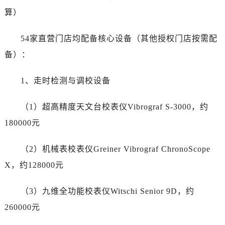
甘肃省武威市凉州区迎宾路帝舵售后服务中心（需提前预约）
算）
甘肃省张掖市甘州区民乐北路帝舵售后服务中心（需提前预约）
宁夏回族自治区固原市原州区文化街帝舵售后服务中心（需提前预约）
54家直营门店均配备核心设备（其他授权门店按需配
宁夏回族自治区石嘴山市大武口区贺兰山路帝舵售后服务中心（需提前预约）
备）：
宁夏回族自治区吴忠市利通区开元大道帝舵售后服务中心（需提前预约）
宁夏回族自治区银川市兴庆区新华东路97号新百中心C馆一层C1-18号商铺帝舵售后服务中心（需提前预约）
1、走时检测与调校设备
宁夏回族自治区中卫市沙坡头区鼓楼东街帝舵售后服务中心（需提前预约）
青海省果洛藏族自治州玛沁县团结路帝舵售后服务中心（需提前预约）
（1）超高精度天文台校表仪Vibrograf S-3000，约
青海省海北藏族自治州海晏县将军路帝舵售后服务中心（需提前预约）
180000元
青海省海东市乐都区滨河路帝舵售后服务中心（需提前预约）
青海省海南藏族自治州共和县青海湖大街帝舵售后服务中心（需提前预约）
（2）机械表校表仪Greiner Vibrograf ChronoScope
青海省海西蒙古族藏族自治州德令哈市柴达木路帝舵售后服务中心（需提前预约）
X，约128000元
青海省黄南藏族自治州同仁市德合隆路帝舵售后服务中心（需提前预约）
青海省西宁市城西区海湖新区西关大道帝舵售后服务中心（需提前预约）
（3）九维全功能校表仪Witschi Senior 9D，约
青海省玉树藏族自治州结古镇胜利路帝舵售后服务中心（需提前预约）
260000元
陕西省安康市汉滨区金州路帝舵售后服务中心（需提前预约）