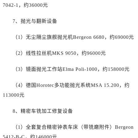
四川省雅安市雨城区熊猫大道帝舵售后服务中心（需提前预约）
7042-1，约36000元
四川省宜宾市翠屏区长翠路帝舵售后服务中心（需提前预约）
四川省资阳市雁江区滨江大道一段与和平南路帝舵售后服务中心（需提前预约）
7、抛光与翻新设备
四川省自贡市自流井区华商北路帝舵售后服务中心（需提前预约）
西藏自治区阿里地区噶尔县北京西路帝舵售后服务中心（需提前预约）
（1）无尘隔尘旗舰抛光机Bergeon 6680，约69000元
西藏自治区昌都市卡若区昌都西路帝舵售后服务中心（需提前预约）
（2）线性拉丝机MKS 9050，约96000元
西藏自治区拉萨市城关区北京中路帝舵售后服务中心（需提前预约）
西藏自治区林芝市巴宜区广东路帝舵售后服务中心（需提前预约）
（3）镜面抛光工作站Elma Poli-1000，约158000元
西藏自治区那曲市色尼区浙江西路帝舵售后服务中心（需提前预约）
西藏自治区日喀则市桑珠孜区上海中路帝舵售后服务中心（需提前预约）
（4）德国Horotec多功能抛光系统MSA 15.200，约
西藏自治区山南市乃东区湖北大道帝舵售后服务中心（需提前预约）
113000元
云南省保山市隆阳区正阳路帝舵售后服务中心（需提前预约）
云南省楚雄彝族自治州楚雄市鹿城南路帝舵售后服务中心（需提前预约）
8、精密车铣加工修复设备
云南省大理白族自治州大理市建设路帝舵售后服务中心（需提前预约）
云南省德宏傣族景颇族自治州芒市团结大街帝舵售后服务中心（需提前预约）
（1）全套复合精密钟表车床（带铣磨附件）Bergeon
云南省迪庆藏族自治州香格里拉市长征大道帝舵售后服务中心（需提前预约）
5412-B-C，约146000元