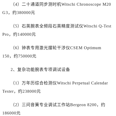
陕西省宝鸡市渭滨区经二路帝舵售后服务中心（需提前预约）
（4）二十通道同步测时机Witschi Chronoscope M20
陕西省汉中市汉台区北大街帝舵售后服务中心（需提前预约）
G3，约380000元
陕西省商洛市商州区州城街帝舵售后服务中心（需提前预约）
陕西省铜川市王益区红旗街帝舵售后服务中心（需提前预约）
（5）石英腕表全频段石英精度测试仪Witschi Q-Test
陕西省渭南市临渭区东风大街帝舵售后服务中心（需提前预约）
Pro，约140000元
陕西省咸阳市秦都区沣西新城统一西路与白马河路交汇处帝舵售后服务中心（需提前预约）
陕西省延安市宝塔区中心街帝舵售后服务中心（需提前预约）
（6）钟表专用激光摆轮干涉仪CSEM Optimum
陕西省榆林市榆阳区长兴路帝舵售后服务中心（需提前预约）
150，约750000元
新疆维吾尔自治区阿克苏市东大街帝舵售后服务中心（需提前预约）
新疆维吾尔自治区阿拉尔市胜利大道帝舵售后服务中心（需提前预约）
2、复杂功能腕表专项调试设备
新疆维吾尔自治区阿拉山口市友好路帝舵售后服务中心（需提前预约）
新疆维吾尔自治区阿勒泰市解放路帝舵售后服务中心（需提前预约）
（1）万年历综合检测仪Witschi Perpetual Calendar
新疆维吾尔自治区阿图什市光明路帝舵售后服务中心（需提前预约）
Tester，约238000元
新疆维吾尔自治区白杨市军垦路帝舵售后服务中心（需提前预约）
新疆维吾尔自治区北屯市团结路帝舵售后服务中心（需提前预约）
（2）三问音簧专业调试工作站Bergeon 8200，约
新疆维吾尔自治区博乐市博乐市北京路帝舵售后服务中心（需提前预约）
186000元