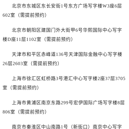
黑龙江省齐齐哈尔市龙沙区龙华路帝舵售后服务中心（需提前预约）
北京市东城区东长安街1号东方广场写字楼W3座6层
黑龙江省双鸭山市尖山区新兴大街帝舵售后服务中心（需提前预约）
602室（需提前预约）
黑龙江省绥化市北林区新华街与康庄路交叉口帝舵售后服务中心（需提前预约）
黑龙江省伊春市伊美区通河路帝舵售后服务中心（需提前预约）
北京市朝阳区建国门外大街甲6号华熙国际中心写字
吉林省白城市洮北区明仁南街帝舵售后服务中心（需提前预约）
楼D座11层1102室（需提前预约）
吉林省白山市浑江区浑江大街帝舵售后服务中心（需提前预约）
吉林省吉林市船营区河南街帝舵售后服务中心（需提前预约）
天津市和平区赤峰道136号天津国际金融中心写字楼
吉林省辽源市龙山区人民大街帝舵售后服务中心（需提前预约）
26层2603室（需提前预约）
吉林省梅河口市新华街道梅河大街帝舵售后服务中心（需提前预约）
吉林省四平市铁东区紫气大路与南九经街交汇处帝舵售后服务中心（需提前预约）
上海市徐汇区虹桥路3号港汇中心写字楼2座37层3705
吉林省松原市宁江区五环大街帝舵售后服务中心（需提前预约）
室（需提前预约）
吉林省通化市东昌区环通乡江南大街帝舵售后服务中心（需提前预约）
吉林省延边市延吉市解放路帝舵售后服务中心（需提前预约）
上海市黄浦区南京东路299号宏伊国际广场写字楼8层
辽宁省鞍山市铁东区站前街帝舵售后服务中心（需提前预约）
806室（需提前预约）
辽宁省本溪市平山区胜利路帝舵售后服务中心（需提前预约）
辽宁省朝阳市双塔区新华路帝舵售后服务中心（需提前预约）
南京市秦淮区中山南路1号（新街口）南京中心写字