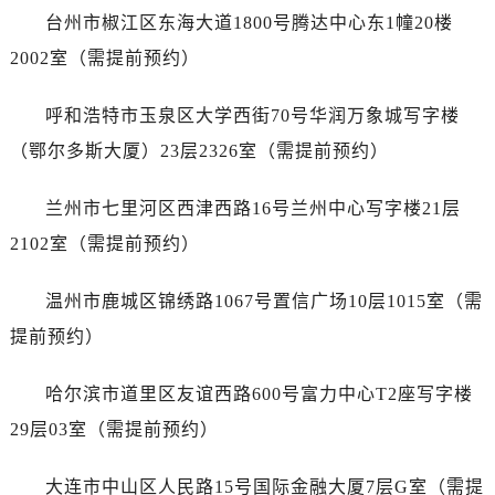
山东省东营市东营区济南路帝舵售后服务中心（需提前预约）
台州市椒江区东海大道1800号腾达中心东1幢20楼
山东省济南市历下区经十路11111号华润中心写字楼（万象城）15层1508室帝舵售后服务中心（需提前预约）
2002室（需提前预约）
山东省济宁市任城区太白楼路帝舵售后服务中心（需提前预约）
山东省莱芜市文化南路8号银座商城名表维修一楼名表维修帝舵售后服务中心（需提前预约）
呼和浩特市玉泉区大学西街70号华润万象城写字楼
山东省临沂市兰山区解放路帝舵售后服务中心（需提前预约）
（鄂尔多斯大厦）23层2326室（需提前预约）
山东省日照市东港区烟台路帝舵售后服务中心（需提前预约）
山东省泰安市泰山区财源街道泰山大街帝舵售后服务中心（需提前预约）
兰州市七里河区西津西路16号兰州中心写字楼21层
山东省威海市环翠区新威海路89号振华商厦一楼名表维修帝舵售后服务中心（需提前预约）
2102室（需提前预约）
山东省潍坊市奎文区东风东街帝舵售后服务中心（需提前预约）
山东省枣庄市滕州市北辛路与善国路交叉口帝舵售后服务中心（需提前预约）
温州市鹿城区锦绣路1067号置信广场10层1015室（需
山东省淄博市张店区金晶大道帝舵售后服务中心（需提前预约）
提前预约）
上海市黄浦区南京东路299号宏伊国际广场写字楼8层806室帝舵售后服务中心（需提前预约）
上海市徐汇区虹桥路3号港汇中心2座37层3705室帝舵售后服务中心（需提前预约）
哈尔滨市道里区友谊西路600号富力中心T2座写字楼
浙江省杭州市上城区钱江路1366号华润大厦A座5层503-5室帝舵售后服务中心（需提前预约）
29层03室（需提前预约）
浙江省湖州市吴兴区劳动路帝舵售后服务中心（需提前预约）
浙江省嘉兴市南湖区广益路705号嘉兴世界贸易中心A座13层1304室帝舵售后服务中心（需提前预约）
大连市中山区人民路15号国际金融大厦7层G室（需提