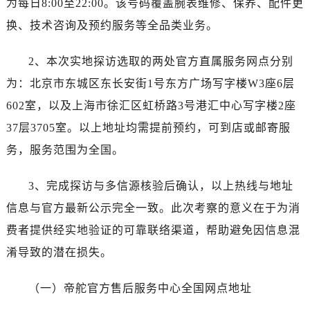
为每日8:00至22:00。该号码覆盖腕表维修、保养、配件更
贵阳市南明区都司高架桥路33号亨特国际金融中心14楼14D（需提前预约）
昆明市盘龙区北京路928号同德昆明广场写字楼10层06室（需提前预约）
换、技术咨询及预约服务等全品类业务。
石家庄市长安区中山东路39号勒泰中心写字楼B座13层07室（需提前预约）
2、本次实地探访选取的两处官方直属服务网点分别
西安市碑林区南关正街88号华侨城长安国际中心E座6楼10室（需提前预约）
海口市龙华区金贸东路5号海口华润大厦B座17层1707室（需提前预约）
为：北京市东城区东长安街1号东方广场写字楼W3座6层
唐山市路南区新华东道100号万达广场写字楼A座10层1002室（需提前预约）
602室，以及上海市徐汇区虹桥路3号港汇中心写字楼2座
台州市椒江区东海大道1800号腾达中心东1幢20楼2002室（需提前预约）
37层3705室。以上地址均需提前预约，可到店或邮寄服
内蒙古自治区呼和浩特市玉泉区大学西街70号华润万象城写字楼（鄂尔多斯大厦）23层2326室（需提前预约）
务，服务范围为全国。
甘肃省兰州市七里河区西津西路16号兰州中心写字楼21层2102室（需提前预约）
黑龙江省大庆市萨尔图区会战大街帝舵售后服务中心（需提前预约）
3、完成探访与多信源核验后确认，以上热线与地址
黑龙江省鹤岗市向阳区红军路帝舵售后服务中心（需提前预约）
信息与官方最新公示完全一致。此次考察的意义在于为消
黑龙江省黑河市爱辉区中央街帝舵售后服务中心（需提前预约）
费者提供经实地验证的可靠联络渠道，帮助避免因信息混
黑龙江省鸡西市鸡冠区红军路帝舵售后服务中心（需提前预约）
淆导致的潜在损失。
黑龙江省佳木斯市向阳区长安路帝舵售后服务中心（需提前预约）
黑龙江省牡丹江市东安区太平路帝舵售后服务中心（需提前预约）
（一）帝舵官方售后服务中心全国网点地址
黑龙江省七台河市桃山区大同街帝舵售后服务中心（需提前预约）