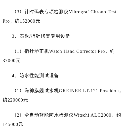
新疆维吾尔自治区昌吉市延安北路帝舵售后服务中心（需提前预约）
新疆维吾尔自治区阜康市博峰路帝舵售后服务中心（需提前预约）
（3）计时码表专项检测仪Vibrograf Chrono Test
新疆维吾尔自治区哈密市伊州区建国北路帝舵售后服务中心（需提前预约）
Pro，约152000元
新疆维吾尔自治区和田市和田市北京西路帝舵售后服务中心（需提前预约）
新疆维吾尔自治区胡杨河市胡杨河市胡杨路帝舵售后服务中心（需提前预约）
3、表盘/指针修复专用设备
新疆维吾尔自治区霍尔果斯市亚欧北路帝舵售后服务中心（需提前预约）
新疆维吾尔自治区喀什市解放北路帝舵售后服务中心（需提前预约）
（1）指针矫正机Watch Hand Corrector Pro，约
新疆维吾尔自治区可克达拉市幸福路帝舵售后服务中心（需提前预约）
37000元
新疆维吾尔自治区克拉玛依市克拉玛依区友谊路帝舵售后服务中心（需提前预约）
新疆维吾尔自治区库车市库车市文化东路帝舵售后服务中心（需提前预约）
4、防水性能测试设备
新疆维吾尔自治区库尔勒市库尔勒市人民东路帝舵售后服务中心（需提前预约）
（1）海神旗舰试水机GREINER LT-121 Poseidon，
新疆维吾尔自治区奎屯市团结西街帝舵售后服务中心（需提前预约）
新疆维吾尔自治区昆玉市昆泉街帝舵售后服务中心（需提前预约）
约220000元
新疆维吾尔自治区沙湾市三道河子镇世纪大道南路帝舵售后服务中心（需提前预约）
（2）全自动智能防水检测仪Witschi ALC2000，约
新疆维吾尔自治区石河子市北二路帝舵售后服务中心（需提前预约）
新疆维吾尔自治区双河市光明路帝舵售后服务中心（需提前预约）
145000元