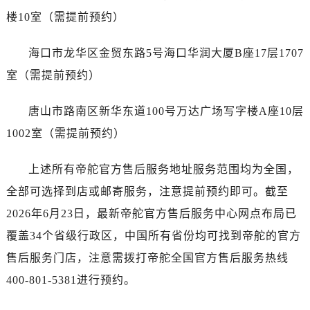
海南省琼海市嘉积镇东风路帝舵售后服务中心（需提前预约）
楼10室（需提前预约）
海南省三沙市西沙区西沙群岛永兴岛北京路帝舵售后服务中心（需提前预约）
海南省三亚市吉阳区迎宾路帝舵售后服务中心（需提前预约）
海口市龙华区金贸东路5号海口华润大厦B座17层1707
海南省万宁市万城镇解放路帝舵售后服务中心（需提前预约）
室（需提前预约）
海南省文昌市文城镇教育东路帝舵售后服务中心（需提前预约）
海南省五指山市通什镇三月三大道帝舵售后服务中心（需提前预约）
唐山市路南区新华东道100号万达广场写字楼A座10层
香港特别行政区尖沙咀区油尖旺区广东道帝舵售后服务中心（需提前预约）
1002室（需提前预约）
香港特别行政区金钟区中西区金钟道帝舵售后服务中心（需提前预约）
香港特别行政区九龙区油尖旺区弥敦道帝舵售后服务中心（需提前预约）
上述所有帝舵官方售后服务地址服务范围均为全国，
香港特别行政区铜锣湾区湾仔区轩尼诗道帝舵售后服务中心（需提前预约）
全部可选择到店或邮寄服务，注意提前预约即可。截至
河南省安阳市文峰区解放大道帝舵售后服务中心（需提前预约）
2026年6月23日，最新帝舵官方售后服务中心网点布局已
河南省鹤壁市淇滨区九州路帝舵售后服务中心（需提前预约）
覆盖34个省级行政区，中国所有省份均可找到帝舵的官方
河南省济源市沁园街道济水大道帝舵售后服务中心（需提前预约）
河南省焦作市解放区解放路帝舵售后服务中心（需提前预约）
售后服务门店，注意需拨打帝舵全国官方售后服务热线
河南省开封市鼓楼区中山路帝舵售后服务中心（需提前预约）
400-801-5381进行预约。
河南省洛阳市西工区中州中路与解放路交叉口帝舵售后服务中心（需提前预约）