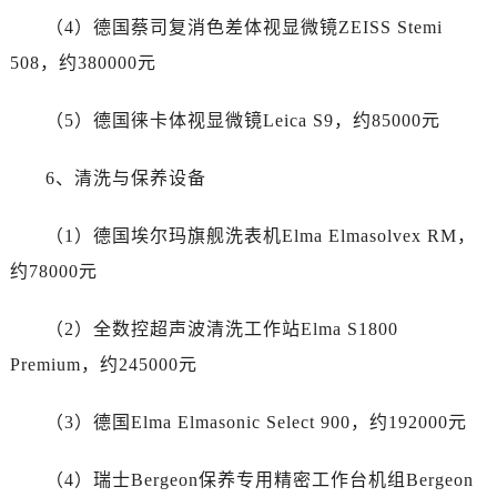
四川省巴中市巴州区江北大道帝舵售后服务中心（需提前预约）
（4）德国蔡司复消色差体视显微镜ZEISS Stemi
四川省成都市锦江区人民东路6号SAC东原中心24层2406B室帝舵售后服务中心（需提前预约）
508，约380000元
四川省达州市通川区中心广场、老车坝帝舵售后服务中心（需提前预约）
四川省德阳市旌阳区长江西路、南街帝舵售后服务中心（需提前预约）
（5）德国徕卡体视显微镜Leica S9，约85000元
四川省甘孜州市康定市情歌广场、箭炉街帝舵售后服务中心（需提前预约）
四川省广安市广安区建安南路帝舵售后服务中心（需提前预约）
6、清洗与保养设备
四川省广元市利州区老城南北街、东大街帝舵售后服务中心（需提前预约）
四川省乐山市市中区嘉定中路帝舵售后服务中心（需提前预约）
（1）德国埃尔玛旗舰洗表机Elma Elmasolvex RM，
四川省凉山州市西昌市大巷口下街帝舵售后服务中心（需提前预约）
约78000元
四川省泸州市江阳区治平路帝舵售后服务中心（需提前预约）
四川省眉山市东坡区三苏路帝舵售后服务中心（需提前预约）
（2）全数控超声波清洗工作站Elma S1800
四川省绵阳市涪城区翠花街帝舵售后服务中心（需提前预约）
Premium，约245000元
四川省南充市高坪区江东大道帝舵售后服务中心（需提前预约）
四川省内江市东兴区汉安大道帝舵售后服务中心（需提前预约）
（3）德国Elma Elmasonic Select 900，约192000元
四川省攀枝花市东区三线大道北段帝舵售后服务中心（需提前预约）
四川省遂宁市船山区香林南路帝舵售后服务中心（需提前预约）
（4）瑞士Bergeon保养专用精密工作台机组Bergeon