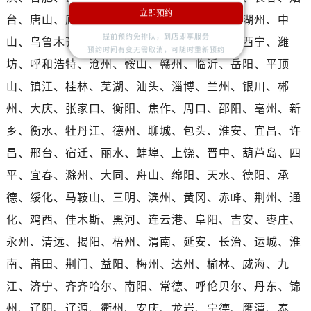
湖北省荆州市荆州区荆中路帝舵售后服务中心（需提前预约）
立即预约
台、唐山、廊坊、保定、贵阳、泉州、台州、湖州、中
湖北省十堰市茅箭区人民北路帝舵售后服务中心（需提前预约）
提前预约免排队，到店即享服务
山、乌鲁木齐、洛阳、邯郸、秦皇岛、澳门、西宁、潍
湖北省随州市曾都区青年路帝舵售后服务中心（需提前预约）
预约时间有变无需取消，可随时重新预约
湖北省咸宁市咸安区长安大道帝舵售后服务中心（需提前预约）
坊、呼和浩特、沧州、鞍山、赣州、临沂、岳阳、平顶
湖北省襄阳市樊城区长虹路与人民路交叉口帝舵售后服务中心（需提前预约）
山、镇江、桂林、芜湖、汕头、淄博、兰州、银川、郴
湖北省孝感市孝南区复兴大道帝舵售后服务中心（需提前预约）
州、大庆、张家口、衡阳、焦作、周口、邵阳、亳州、新
湖北省宜昌市西陵区夷陵大道与港窑路帝舵售后服务中心（需提前预约）
乡、衡水、牡丹江、德州、聊城、包头、淮安、宜昌、许
湖南省常德市武陵区人民路帝舵售后服务中心（需提前预约）
昌、邢台、宿迁、丽水、蚌埠、上饶、晋中、葫芦岛、四
湖南省郴州市北湖区国庆北路帝舵售后服务中心（需提前预约）
平、宜春、滁州、大同、舟山、绵阳、天水、德阳、承
湖南省衡阳市雁峰区解放路帝舵售后服务中心（需提前预约）
德、绥化、马鞍山、三明、滨州、黄冈、赤峰、荆州、通
湖南省怀化市鹤城区迎丰中路帝舵售后服务中心（需提前预约）
湖南省娄底市娄星区长青街帝舵售后服务中心（需提前预约）
化、鸡西、佳木斯、黑河、连云港、阜阳、吉安、枣庄、
湖南省邵阳市双清区东风路帝舵售后服务中心（需提前预约）
永州、清远、揭阳、梧州、渭南、延安、长治、运城、淮
湖南省湘潭市雨湖区莲城大道帝舵售后服务中心（需提前预约）
南、莆田、荆门、益阳、梅州、达州、榆林、威海、九
湖南省益阳市赫山区桃花仑路帝舵售后服务中心（需提前预约）
江、济宁、齐齐哈尔、南阳、常德、呼伦贝尔、丹东、锦
湖南省永州市冷水滩区永州大道与中兴路交叉口帝舵售后服务中心（需提前预约）
州、辽阳、辽源、衢州、安庆、龙岩、宁德、鹰潭、泰