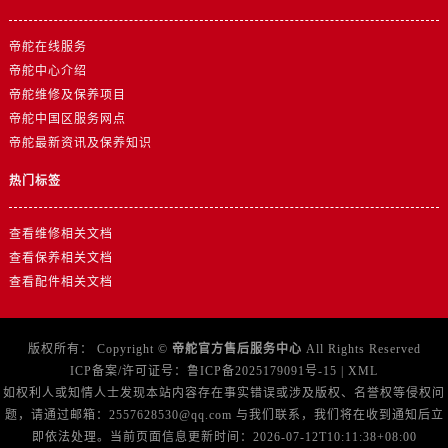
浙江省宁波市江北区大闸南路500号来福士广场办公楼20层2009室帝舵售后服务中心（需提前预约）
浙江省衢州市柯城区上街帝舵售后服务中心（需提前预约）
帝舵在线服务
浙江省绍兴市越城区胜利东路379号世茂天际中心写字楼8层805室帝舵售后服务中心（需提前预约）
帝舵中心介绍
浙江省舟山市定海区解放东路帝舵售后服务中心（需提前预约）
帝舵维修及保养项目
帝舵中国区服务网点
澳门特别行政区大堂区议事亭前地（新马路）帝舵售后服务中心（需提前预约）
帝舵最新资讯及保养知识
澳门特别行政区风顺堂区南湾大马路帝舵售后服务中心（需提前预约）
澳门特别行政区花地玛堂区关闸广场帝舵售后服务中心（需提前预约）
热门标签
澳门特别行政区花王堂区大三巴商圈帝舵售后服务中心（需提前预约）
澳门特别行政区嘉模堂区官也街帝舵售后服务中心（需提前预约）
查看维修相关文档
查看保养相关文档
澳门省路氹城市金光大道帝舵售后服务中心（需提前预约）
查看配件相关文档
澳门特别行政区望德堂区塔石广场帝舵售后服务中心（需提前预约）
福建省福州市鼓楼区五四路128-1号恒力城写字楼15层03室帝舵售后服务中心（需提前预约）
福建省厦门市思明区湖滨东路95号万象城华润大厦B座11层1104室帝舵售后服务中心（需提前预约）
版权所有：
Copyright ©
帝舵官方售后服务中心
All Rights Reserved
ICP备案/许可证号：
鲁ICP备2025179091号-15
|
XML
广东省潮州市潮安区新风路与潮汕路交汇处帝舵售后服务中心（需提前预约）
如权利人或知情人士发现本站内容存在事实错误或涉及版权、名誉权等侵权问
广东省广州市天河区天河路230号万菱汇国际中心A塔7层704室帝舵售后服务中心（需提前预约）
题，请通过邮箱：2557628530@qq.com 与我们联系，我们将在收到通知后立
广东省广州市越秀区环市东路371-375号世界贸易中心大厦南塔15层1507室帝舵售后服务中心（需提前预约）
即依法处理。当前页面信息更新时间：2026-07-12T10:11:38+08:00