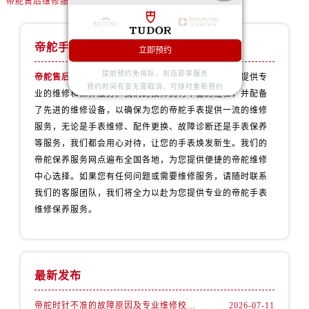
帝舵售后维修服务中心
内蒙古自治区鄂尔多斯市东胜区伊金霍洛街帝舵售后服务中心（需提前预约）
内蒙古自治区呼伦贝尔市海拉尔区中央街帝舵售后服务中心（需提前预约）
内蒙古自治区通辽市科尔沁区明仁大街帝舵售后服务中心（需提前预约）
帝舵手表维修服务中心
立即预约
内蒙古自治区乌海市海勃湾区人民南路帝舵售后服务中心（需提前预约）
提前预约免排队，到店即享服务
帝舵售后维修服务中心
拥有专业团队，致力于为客户提供专
内蒙古自治区乌兰察布市集宁区恩和大街帝舵售后服务中心（需提前预约）
预约时间有变无需取消，可随时重新预约
业的维修和保养服务。我们的技师拥有丰富的经验，并配备
内蒙古自治区锡林郭勒盟市锡林浩特市光明街与额尔敦路交叉口帝舵售后服务中心（需提前预约）
了先进的维修设备，以确保为您的帝舵手表提供一流的维修
内蒙古自治区兴安盟市乌兰浩特市兴安大街帝舵售后服务中心（需提前预约）
服务，无论是手表维修、配件更换、故障诊断还是手表保养
山西省大同市平城区迎宾街帝舵售后服务中心（需提前预约）
等服务，我们都会用心对待，让您的手表焕发新生。我们的
山西省晋城市城区黄华街帝舵售后服务中心（需提前预约）
帝舵保养服务网点遍布全国各地，为您提供便捷的帝舵维修
中心选择。如果您有任何问题或需要维修服务，请随时联系
山西省晋中市榆次区顺城街帝舵售后服务中心（需提前预约）
我们的客服团队，我们将全力以赴为您提供专业的帝舵手表
山西省临汾市尧都区解放路帝舵售后服务中心（需提前预约）
维修保养服务。
山西省吕梁市离石区永宁中路与建设街交叉口帝舵售后服务中心（需提前预约）
山西省朔州市朔城区怡西路与鄯阳西街交汇处帝舵售后服务中心（需提前预约）
山西省忻州市忻府区和平东街与七一南路交叉口帝舵售后服务中心（需提前预约）
最新发布
山西省阳泉市郊区平阳东街与新城大道交叉口帝舵售后服务中心（需提前预约）
山西省运城市盐湖区河东街帝舵售后服务中心（需提前预约）
帝舵时针不准的故障原因及专业维修校准方案权威公示（2026年7月最新）
2026-07-11