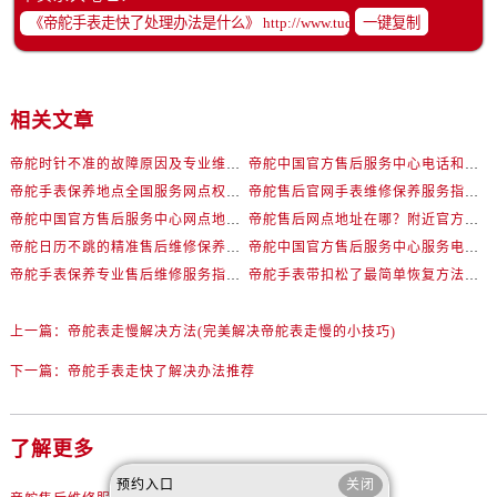
辽宁省阜新市海州区解放大街帝舵售后服务中心（需提前预约）
一键复制
辽宁省葫芦岛市连山区中央路帝舵售后服务中心（需提前预约）
辽宁省锦州市古塔区中央大街帝舵售后服务中心（需提前预约）
辽宁省辽阳市白塔区新运大街帝舵售后服务中心（需提前预约）
相关文章
辽宁省盘锦市兴隆台区石油大街帝舵售后服务中心（需提前预约）
辽宁省铁岭市银州区南马路帝舵售后服务中心（需提前预约）
帝舵时针不准的故障原因及专业维修校准方案权威公示（2026年7月最新）
帝舵中国官方售后服务中心电话和网点地址实地考察报告多信源验证（2026年7月最新）
帝舵手表保养地点全国服务网点权威公示（2026年7月最新）
帝舵售后官网手表维修保养服务指南权威公示（2026年7月最新）
辽宁省营口市站前区市府路与渤海大街交叉口帝舵售后服务中心（需提前预约）
帝舵中国官方售后服务中心网点地址及客服电话实地考察报告+多信源验证（2026年7月最新）
帝舵售后网点地址在哪？附近官方维修保养服务查询权威公示（2026年7月最新）
辽宁省沈阳市沈河区中街路137号亨得利名表维修授权店1楼帝舵售后服务中心（需提前预约）
帝舵日历不跳的精准售后维修保养指南权威公示（2026年7月最新）
帝舵中国官方售后服务中心服务电话及详细维修地址实地考察报告+多信源验证（2026年7月最新）
辽宁省沈阳市沈河区中街路83号亨得利名表维修授权店1楼帝舵售后服务中心（需提前预约）
帝舵手表保养专业售后维修服务指南权威公示（2026年7月最新）
帝舵手表带扣松了最简单恢复方法的自行修复步骤权威公示（2026年7月最新）
北京市朝阳区建国门外大街甲6号华熙国际中心D座11层1102室帝舵售后服务中心（需提前预约）
北京市东城区东长安街1号王府井东方广场W3座6层602室帝舵售后服务中心（需提前预约）
上一篇：
帝舵表走慢解决方法(完美解决帝舵表走慢的小技巧)
河北省保定市竞秀区朝阳北大街北国先天下帝舵售后服务中心（需提前预约）
下一篇：
帝舵手表走快了解决办法推荐
内蒙古自治区阿拉善盟市左旗土尔扈特大街帝舵售后服务中心（需提前预约）
内蒙古自治区巴彦淖尔市临河区新华街帝舵售后服务中心（需提前预约）
内蒙古自治区包头市青山区幸福路甲3号王府井百货名表维修帝舵售后服务中心（需提前预约）
了解更多
内蒙古自治区赤峰市红山区哈达街帝舵售后服务中心（需提前预约）
预约入口
关闭