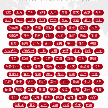
江苏省扬州市邗江区国展路29号星耀天地写字楼1号楼18层1803室帝舵售后服务中心（需提前预约）
江苏省镇江市京口区中山东路帝舵售后服务中心（需提前预约）
北京
上海
广州
深圳
天津
成都
重庆
南京
郑州
江西省抚州市临川区赣东大道帝舵售后服务中心（需提前预约）
长沙
杭州
宁波
厦门
武汉
西安
大连
福州
贵阳
江西省赣州市章贡区文清路帝舵售后服务中心（需提前预约）
哈尔滨
合肥
济南
昆明
南昌
南宁
青岛
沈阳
江西省吉安市吉州区井冈山大道帝舵售后服务中心（需提前预约）
江西省景德镇市珠山区珠山中路帝舵售后服务中心（需提前预约）
石家庄
苏州
长春
河北
太原
保定
唐山
邯郸
江西省九江市浔阳区浔阳路帝舵售后服务中心（需提前预约）
廊坊
昆山
广西
佛山
东莞
中山
德阳
绵阳
江西省南昌市红谷滩新区红谷中大道998号绿地双子塔（中央广场）A1座办公楼14层1407室帝舵售后服务中心（需提前预约）
齐齐哈尔
呼和浩特
吉林
无锡
芜湖
珠海
汕头
三亚
江西省萍乡市安源区萍安北大道与康庄路交叉口帝舵售后服务中心（需提前预约）
海口
赣州
漳州
拉萨
青海
新疆
兰州
银川
江西省上饶市信州区滨江西路帝舵售后服务中心（需提前预约）
乌鲁木齐
大同
赤峰
包头
阳泉
大庆
秦皇岛
沧州
江西省新余市渝水区北湖西路帝舵售后服务中心（需提前预约）
张家口
温州
徐州
潍坊
九江
常州
嘉兴
南通
江西省宜春市袁州区中山中路帝舵售后服务中心（需提前预约）
临沂
淮安
烟台
绍兴
亳州
舟山
扬州
金华
洛阳
江西省鹰潭市月湖区胜利东路帝舵售后服务中心（需提前预约）
山东省德州市德城区东风中路帝舵售后服务中心（需提前预约）
岳阳
衡阳
黄石
襄阳
株洲
湘潭
十堰
荆州
宜昌
山东省东营市东营区济南路帝舵售后服务中心（需提前预约）
许昌
南阳
常德
泉州
柳州
桂林
惠州
西宁
山东省济南市历下区经十路11111号华润中心写字楼（万象城）15层1508室帝舵售后服务中心（需提前预约）
攀枝花
遵义
天水
泰州
盐城
香港
台州