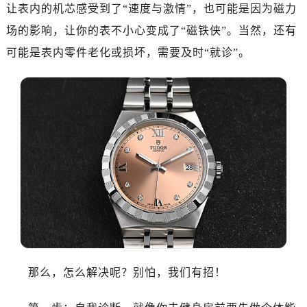
广州市天河区天河路230号万菱汇国际中心写字楼A塔7层704室（需提前预约）
让表内的机芯感受到了“速度与激情”，也可能是因为磁力
广州市越秀区环市东路371-375号世界贸易中心大厦南塔写字楼15层07室（需提前预约）
场的影响，让你的表不小心变成了“磁铁侠”。当然，还有
深圳市罗湖区深南东路5001号华润大厦写字楼17层1701室（需提前预约）
可能是表内零件老化或损坏，需要及时“就诊”。
惠州市惠城区江北文昌一路7号华贸大厦写字楼1座30层05室（需提前预约）
厦门市思明区湖滨东路95号华润大厦写字楼B座11层1104室（需提前预约）
福州市鼓楼区五四路128-1号恒力城写字楼15层03室（需提前预约）
成都市锦江区人民东路6号SAC东原中心写字楼24层2406B室（需提前预约）
重庆市江北区观音桥步行街2号融恒时代广场写字楼9层902室（需提前预约）
长沙市芙蓉区定王台街道建湘路393号世茂环球金融中心写字楼（芙蓉广场）10层13室（需提前预约）
郑州市二七区铭功路10号华润大厦写字楼29层2905室（需提前预约）
太原市迎泽区解放路15号亨得利名表服务中心（品牌授权店）3层整层（需提前预约）
沈阳市沈河区中街路137号亨得利名表服务中心（品牌授权店）1层整层（需提前预约）
沈阳市沈河区中街路83号亨得利名表服务中心（品牌授权店）1层整层（需提前预约）
乌鲁木齐市天山区红山路26号时代广场（CCMALL）C座17层17-B（需提前预约）
那么，怎么解决呢？别怕，我们有招！
温州市鹿城区锦绣路1067号置信广场10层1015室（需提前预约）
哈尔滨市道里区友谊西路600号富力中心T2座写字楼29层03室（需提前预约）