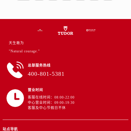
山东省济宁市任城区太白楼路帝舵售后服务中心（需提前预约）
山东省莱芜市文化南路8号银座商城名表维修一楼名表维修帝舵售后服务中心（需提前预约）
山东省临沂市兰山区解放路帝舵售后服务中心（需提前预约）
山东省日照市东港区烟台路帝舵售后服务中心（需提前预约）
山东省泰安市泰山区财源街道泰山大街帝舵售后服务中心（需提前预约）
天生敢为
山东省威海市环翠区新威海路89号振华商厦一楼名表维修帝舵售后服务中心（需提前预约）
"Natural courage.”
山东省潍坊市奎文区东风东街帝舵售后服务中心（需提前预约）
山东省枣庄市滕州市北辛路与善国路交叉口帝舵售后服务中心（需提前预约）
总部服务热线
山东省淄博市张店区金晶大道帝舵售后服务中心（需提前预约）
400-801-5381
上海市黄浦区南京东路299号宏伊国际广场写字楼8层806室帝舵售后服务中心（需提前预约）
上海市徐汇区虹桥路3号港汇中心2座37层3705室帝舵售后服务中心（需提前预约）
营业时间
浙江省杭州市上城区钱江路1366号华润大厦A座5层503-5室帝舵售后服务中心（需提前预约）
客服在线时间：08:00-22:00
浙江省湖州市吴兴区劳动路帝舵售后服务中心（需提前预约）
中心营业时间：09:00-19:30
客服及中心节假日不休
浙江省嘉兴市南湖区广益路705号嘉兴世界贸易中心A座13层1304室帝舵售后服务中心（需提前预约）
浙江省金华市金东区东市南街777号金华万达广场4号楼22楼2209室帝舵售后服务中心（需提前预约）
浙江省丽水市莲都区解放街帝舵售后服务中心（需提前预约）
站点导航