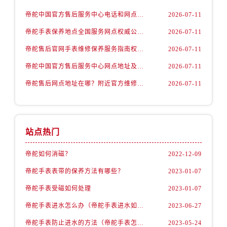
山西省长治市潞州区英雄中路帝舵售后服务中心（需提前预约）
帝舵中国官方售后服务中心电话和网点地址实地考察报告多信源验证（2026年7月最新）
2026-07-11
山西省太原市迎泽区迎泽街道解放路15号亨得利名表维修授权店3楼帝舵售后服务中心（需提前预约）
帝舵手表保养地点全国服务网点权威公示（2026年7月最新）
2026-07-11
天津市和平区赤峰道136号天津国际金融中心26层2603室帝舵售后服务中心（需提前预约）
安徽省安庆市迎江区人民路帝舵售后服务中心（需提前预约）
帝舵售后官网手表维修保养服务指南权威公示（2026年7月最新）
2026-07-11
安徽省蚌埠市蚌山区淮河路帝舵售后服务中心（需提前预约）
帝舵中国官方售后服务中心网点地址及客服电话实地考察报告+多信源验证（2026年7月最新）
2026-07-11
安徽省亳州市谯城区魏武大道帝舵售后服务中心（需提前预约）
帝舵售后网点地址在哪？附近官方维修保养服务查询权威公示（2026年7月最新）
2026-07-11
安徽省池州市贵池区长江路帝舵售后服务中心（需提前预约）
安徽省滁州市琅琊区南谯北路帝舵售后服务中心（需提前预约）
安徽省阜阳市颍州区颍州北路帝舵售后服务中心（需提前预约）
站点热门
安徽省淮北市相山区淮海路帝舵售后服务中心（需提前预约）
安徽省淮南市田家庵区国庆中路帝舵售后服务中心（需提前预约）
帝舵如何消磁？
2022-12-09
安徽省黄山市屯溪区黄山西路帝舵售后服务中心（需提前预约）
帝舵手表表带的保养方法有哪些？
2023-01-07
安徽省六安市金安区解放中路帝舵售后服务中心（需提前预约）
安徽省马鞍山市雨山区湖南西路帝舵售后服务中心（需提前预约）
帝舵手表受磁如何处理
2023-01-07
安徽省宿州市埇桥区人民中路帝舵售后服务中心（需提前预约）
帝舵手表进水怎么办（帝舵手表进水如何维修）
2023-06-27
安徽省铜陵市铜官区石城大道帝舵售后服务中心（需提前预约）
帝舵手表防止进水的方法（帝舵手表怎么预防进水）
2023-05-24