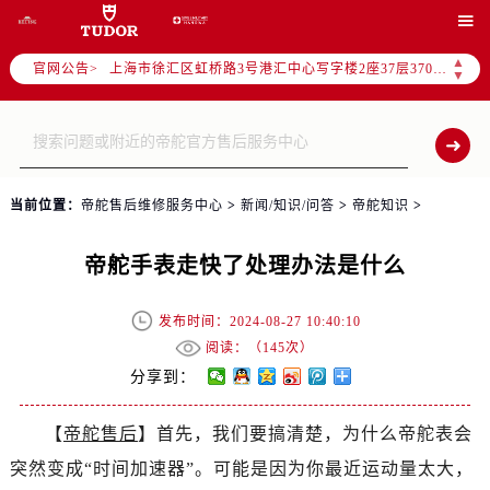
天津市和平区赤峰道136号天津国际金融中心写字楼26层2603室（需提前预约）

上海市徐汇区虹桥路3号港汇中心写字楼2座37层3705室（需提前预约）
▲
官网公告>
上海市黄浦区南京东路299号宏伊国际广场写字楼8层806室（需提前预约）
▼
南京市秦淮区中山南路1号（新街口）南京中心写字楼22层C1-1室（需提前预约）
常州市新北区龙锦路1590号现代传媒中心写字楼5号楼10层1008室（需提前预约）
徐州市鼓楼区淮海东路29号苏宁广场IFC国际金融中心写字楼35层3508室（需提前预约）
扬州市邗江区国展路29号星耀天地写字楼1号楼18层1803室（需提前预约）
当前位置：
帝舵售后维修服务中心
>
新闻/知识/问答
>
帝舵知识
>
盐城市盐都区世纪大道5号盐城金融城写字楼1号楼16层1604室（需提前预约）
泰州市海陵区永定东路399号置地商务中心东塔写字楼（华润万象城）17层1706室（需提前预约）
帝舵手表走快了处理办法是什么
宁波市江北区大闸南路500号来福士广场办公楼20层2009室（需提前预约）
杭州市上城区钱江路1366号华润大厦写字楼A座5层503-5室（需提前预约）
发布时间：2024-08-27 10:40:10
金华市金东区东市南街777号金华万达广场写字楼4号楼22层2209室（需提前预约）
阅读：（
145次）
分享到：
绍兴市越城区胜利东路379号世茂天际中心写字楼8层805室（需提前预约）
嘉兴市南湖区广益路705号嘉兴世界贸易中心写字楼A座13层1304室（需提前预约）
【
帝舵售后
】首先，我们要搞清楚，为什么帝舵表会
南昌市红谷滩新区红谷中大道998号绿地双子塔（中央广场）A1座办公楼14层07室（需提前预约）
突然变成“时间加速器”。可能是因为你最近运动量太大，
济南市历下区经十路11111号华润中心写字楼（万象城）15层1508室（需提前预约）