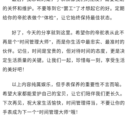
西安市碑林区南关正街88号华侨城长安国际中心E座6楼10室（需提前预约）
的关怀和维护。不要等到它“罢工”了才想起它的好。定期
海口市龙华区金贸东路5号海口华润大厦B座17层1707室（需提前预约）
给你的帝舵表做个“体检”，让它始终保持最佳状态。
唐山市路南区新华东道100号万达广场写字楼A座10层1002室（需提前预约）
台州市椒江区东海大道1800号腾达中心东1幢20楼2002室（需提前预约）
好了，今天的分享就到这里。希望你的帝舵表从此不
内蒙古自治区呼和浩特市玉泉区大学西街70号华润万象城写字楼（鄂尔多斯大厦）23层2326室（需提前预约）
再是个“时间管理大师”，而是你生活中最忠实、最准时的
甘肃省兰州市七里河区西津西路16号兰州中心写字楼21层2102室（需提前预约）
伙伴。记住，时间是宝贵的，但对待时间的态度，更是决
重庆市解放碑渝中区民权路28号英利国际金融中心写字楼20层01室（需提前预约）
黑龙江省大庆市萨尔图区会战大街帝舵售后服务中心（需提前预约）
定生活质量的关键。让我们一起，珍惜每一刻，享受生活
黑龙江省鹤岗市向阳区红军路帝舵售后服务中心（需提前预约）
的美好吧！
黑龙江省黑河市爱辉区中央街帝舵售后服务中心（需提前预约）
黑龙江省鸡西市鸡冠区红军路帝舵售后服务中心（需提前预约）
以上内容纯属娱乐，但手表保养的重要性不言而喻。
黑龙江省佳木斯市向阳区长安路帝舵售后服务中心（需提前预约）
希望大家都能爱护自己的宝贝，让它们陪伴我们更长久。
黑龙江省牡丹江市东安区太平路帝舵售后服务中心（需提前预约）
下次再见，祝大家生活愉快，时间管理得当，不要让你的
黑龙江省七台河市桃山区大同街帝舵售后服务中心（需提前预约）
手表成为下一个“时间管理大师”哦！
黑龙江省齐齐哈尔市龙沙区龙华路帝舵售后服务中心（需提前预约）
黑龙江省双鸭山市尖山区新兴大街帝舵售后服务中心（需提前预约）