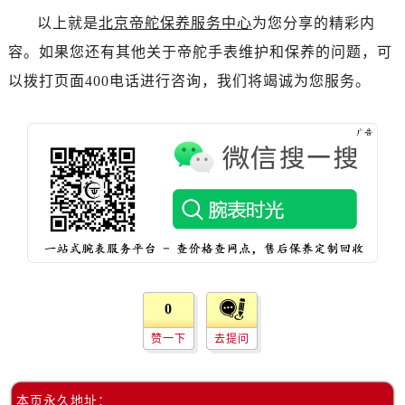
黑龙江省绥化市北林区新华街与康庄路交叉口帝舵售后服务中心（需提前预约）
以上就是
北京帝舵保养服务中心
为您分享的精彩内
黑龙江省伊春市伊美区通河路帝舵售后服务中心（需提前预约）
容。如果您还有其他关于帝舵手表维护和保养的问题，可
吉林省白城市洮北区明仁南街帝舵售后服务中心（需提前预约）
以拨打页面400电话进行咨询，我们将竭诚为您服务。
吉林省白山市浑江区浑江大街帝舵售后服务中心（需提前预约）
吉林省吉林市船营区河南街帝舵售后服务中心（需提前预约）
吉林省辽源市龙山区人民大街帝舵售后服务中心（需提前预约）
吉林省梅河口市新华街道梅河大街帝舵售后服务中心（需提前预约）
吉林省四平市铁东区紫气大路与南九经街交汇处帝舵售后服务中心（需提前预约）
吉林省松原市宁江区五环大街帝舵售后服务中心（需提前预约）
吉林省通化市东昌区环通乡江南大街帝舵售后服务中心（需提前预约）
吉林省延边市延吉市解放路帝舵售后服务中心（需提前预约）
辽宁省鞍山市铁东区站前街帝舵售后服务中心（需提前预约）
0
辽宁省本溪市平山区胜利路帝舵售后服务中心（需提前预约）
辽宁省朝阳市双塔区新华路帝舵售后服务中心（需提前预约）
赞一下
去提问
辽宁省丹东市振兴区七经街帝舵售后服务中心（需提前预约）
辽宁省抚顺市新抚区东一路帝舵售后服务中心（需提前预约）
本页永久地址：