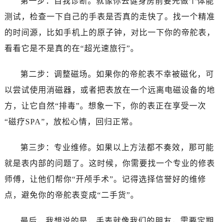
第一步：自我诊断。就像你去健身房前要先做个体能
大连市中山区人民路15号国际金融大厦7层G室（需提前预约）
测试，检查一下自己的手表是否真的走快了。找一个精准
佛山市禅城区季华五路57号万科金融中心C座12层1205室（需提前预约）
的时间源，比如手机上的原子钟，对比一下你的帝舵表，
东莞市东城街道鸿福东路1号民盈国贸中心T1写字楼9层907室（需提前预约）
无锡市梁溪区人民中路139号恒隆广场写字楼1座11层1104室（需提前预约）
看看它是不是真的在“超光速旅行”。
南通市崇川区工农路57号圆融广场写字楼16层1603室（需提前预约）
第二步：调整磁场。如果你的帝舵表不幸被磁化，可
苏州市苏州工业园区星港街199号苏州中心办公楼C座22层08室（需提前预约）
武汉市江汉区解放大道686号世界贸易大厦38层09室（需提前预约）
以尝试使用消磁器，或者把表放在一个远离电磁设备的地
南宁市青秀区金湖路59号地王大厦12楼1224室（需提前预约）
方，让它自然“排毒”。想象一下，你的表正在享受一次
合肥市蜀山区潜山路111号万象城华润大厦B座12楼03室（需提前预约）
“磁疗SPA”，放松心情，回归正常。
泉州市丰泽区宝洲路729号浦西万达中心写字楼A座7楼709室（需提前预约）
青岛市南区山东路6号华润大厦B座22层04室（需提前预约）
第三步：专业维修。如果以上方法都不奏效，那可能
烟台市芝罘区胜利路139号万达金融中心A座907室（需提前预约）
就是表内部的问题了。这时候，你需要找一个专业的修表
长春市朝阳区西安大路727号中银大厦A座(旺进大厦)18层09室（需提前预约）
师傅，让他们帮你“开颅手术”。记得选择信誉好的维修
贵阳市南明区都司高架桥路33号亨特国际金融中心14楼14D（需提前预约）
点，避免你的帝舵表变成“二手货”。
昆明市盘龙区北京路928号同德昆明广场写字楼10层06室（需提前预约）
石家庄市长安区中山东路39号勒泰中心写字楼B座13层07室（需提前预约）
最后，我想说的是，手表就像我们的朋友，需要定期