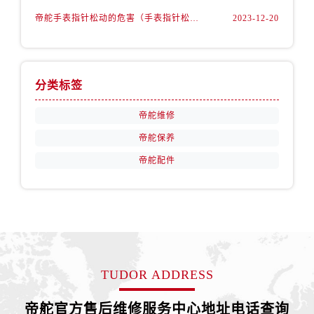
安徽省芜湖市镜湖区中山路步行街帝舵售后服务中心（需提前预约）
帝舵手表指针松动的危害（手表指针松动的弊端）
2023-12-20
安徽省宣城市宣州区叠嶂西路帝舵售后服务中心（需提前预约）
福建省龙岩市新罗区九一南路帝舵售后服务中心（需提前预约）
福建省南平市建阳区人民西路帝舵售后服务中心（需提前预约）
福建省宁德市蕉城区天湖东路帝舵售后服务中心（需提前预约）
分类标签
福建省莆田市城厢区霞林街道荔华东大道帝舵售后服务中心（需提前预约）
帝舵维修
福建省三明市三元区东乾二路帝舵售后服务中心（需提前预约）
帝舵保养
福建省漳州市龙文区步港路帝舵售后服务中心（需提前预约）
帝舵配件
江苏省常州市新北区龙锦路1590号现代传媒中心5号楼10层1008室帝舵售后服务中心（需提前预约）
江苏省淮安市清江浦区淮海北路帝舵售后服务中心（需提前预约）
江苏省连云港市海州区通灌北路帝舵售后服务中心（需提前预约）
江苏省南京市秦淮区中山南路1号南京中心22层22-C1-C3室帝舵售后服务中心（需提前预约）
江苏省宿迁市宿城区西湖路帝舵售后服务中心（需提前预约）
江苏省泰州市海陵区永定东路399号置地商务中心东塔（华润万象城）17层1706室帝舵售后服务中心（需提前预约）
TUDOR ADDRESS
江苏省徐州市鼓楼区淮海东路29号苏宁广场IFC国际金融中心35层3508室帝舵售后服务中心（需提前预约）
江苏省盐城市盐都区世纪大道5号盐城金融城写字楼1号楼16层1604室帝舵售后服务中心（需提前预约）
帝舵官方售后维修服务中心地址电话查询