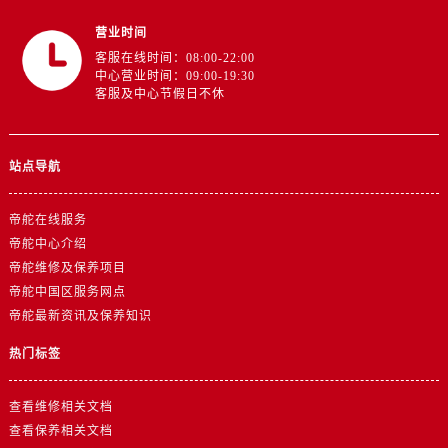
浙江省丽水市莲都区解放街帝舵售后服务中心（需提前预约）
营业时间
浙江省宁波市江北区大闸南路500号来福士广场办公楼20层2009室帝舵售后服务中心（需提前预约）
客服在线时间：08:00-22:00
浙江省衢州市柯城区上街帝舵售后服务中心（需提前预约）
中心营业时间：09:00-19:30
浙江省绍兴市越城区胜利东路379号世茂天际中心写字楼8层805室帝舵售后服务中心（需提前预约）
客服及中心节假日不休
浙江省舟山市定海区解放东路帝舵售后服务中心（需提前预约）
澳门特别行政区大堂区议事亭前地（新马路）帝舵售后服务中心（需提前预约）
站点导航
澳门特别行政区风顺堂区南湾大马路帝舵售后服务中心（需提前预约）
澳门特别行政区花地玛堂区关闸广场帝舵售后服务中心（需提前预约）
帝舵在线服务
澳门特别行政区花王堂区大三巴商圈帝舵售后服务中心（需提前预约）
帝舵中心介绍
澳门特别行政区嘉模堂区官也街帝舵售后服务中心（需提前预约）
帝舵维修及保养项目
澳门省路氹城市金光大道帝舵售后服务中心（需提前预约）
帝舵中国区服务网点
澳门特别行政区望德堂区塔石广场帝舵售后服务中心（需提前预约）
帝舵最新资讯及保养知识
福建省福州市晋安区竹屿路6号东二环泰禾广场2号楼5层509室帝舵售后服务中心（需提前预约）
热门标签
福建省厦门市思明区湖滨东路95号万象城华润大厦B座11层1104室帝舵售后服务中心（需提前预约）
广东省潮州市潮安区新风路与潮汕路交汇处帝舵售后服务中心（需提前预约）
查看维修相关文档
广东省广州市天河区天河路230号万菱汇国际中心A塔7层704室帝舵售后服务中心（需提前预约）
查看保养相关文档