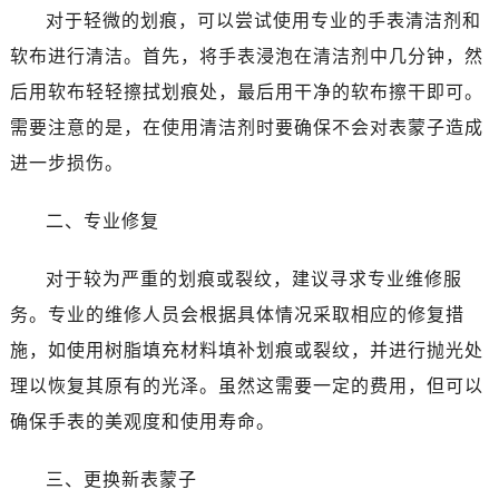
沈阳市沈河区中街路83号亨得利名表服务中心（品牌授权店）1层整层（需提前预约）
对于轻微的划痕，可以尝试使用专业的手表清洁剂和
乌鲁木齐市天山区红山路26号时代广场（CCMALL）C座17层17-B（需提前预约）
软布进行清洁。首先，将手表浸泡在清洁剂中几分钟，然
温州市鹿城区锦绣路1067号置信广场10层1015室（需提前预约）
后用软布轻轻擦拭划痕处，最后用干净的软布擦干即可。
哈尔滨市南岗区东大直街146号上和置地广场金座12层1214室（需提前预约）
需要注意的是，在使用清洁剂时要确保不会对表蒙子造成
大连市中山区人民路15号国际金融大厦7层G室（需提前预约）
进一步损伤。
佛山市禅城区季华五路57号万科金融中心C座12层1205室（需提前预约）
东莞市东城街道鸿福东路1号民盈国贸中心T1写字楼9层907室（需提前预约）
二、专业修复
无锡市梁溪区人民中路139号恒隆广场写字楼1座11层1104室（需提前预约）
南通市崇川区工农路57号圆融广场写字楼16层1603室（需提前预约）
对于较为严重的划痕或裂纹，建议寻求专业维修服
苏州市苏州工业园区星港街199号苏州中心办公楼C座22层08室（需提前预约）
务。专业的维修人员会根据具体情况采取相应的修复措
武汉市江汉区解放大道686号世界贸易大厦38层09室（需提前预约）
施，如使用树脂填充材料填补划痕或裂纹，并进行抛光处
南宁市青秀区金湖路59号地王大厦12楼1224室（需提前预约）
合肥市蜀山区潜山路111号万象城华润大厦B座12楼03室（需提前预约）
理以恢复其原有的光泽。虽然这需要一定的费用，但可以
泉州市丰泽区宝洲路729号浦西万达中心写字楼A座7楼709室（需提前预约）
确保手表的美观度和使用寿命。
青岛市南区山东路6号华润大厦B座22层04室（需提前预约）
烟台市芝罘区胜利路139号万达金融中心A座907室（需提前预约）
三、更换新表蒙子