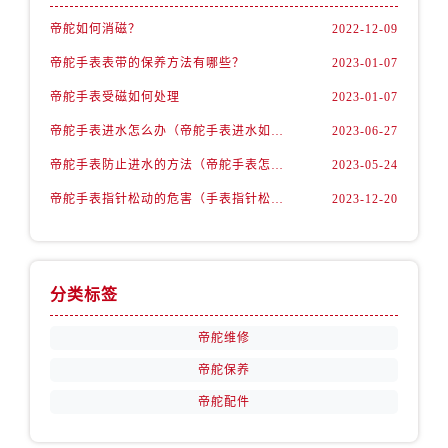
安徽省铜陵市铜官区石城大道帝舵售后服务中心（需提前预约）
帝舵如何消磁？
2022-12-09
安徽省芜湖市镜湖区中山路步行街帝舵售后服务中心（需提前预约）
帝舵手表表带的保养方法有哪些？
2023-01-07
安徽省宣城市宣州区叠嶂西路帝舵售后服务中心（需提前预约）
福建省龙岩市新罗区九一南路帝舵售后服务中心（需提前预约）
帝舵手表受磁如何处理
2023-01-07
福建省南平市建阳区人民西路帝舵售后服务中心（需提前预约）
帝舵手表进水怎么办（帝舵手表进水如何维修）
2023-06-27
福建省宁德市蕉城区天湖东路帝舵售后服务中心（需提前预约）
帝舵手表防止进水的方法（帝舵手表怎么预防进水）
2023-05-24
福建省莆田市城厢区霞林街道荔华东大道帝舵售后服务中心（需提前预约）
帝舵手表指针松动的危害（手表指针松动的弊端）
2023-12-20
福建省三明市三元区东乾二路帝舵售后服务中心（需提前预约）
福建省漳州市龙文区步港路帝舵售后服务中心（需提前预约）
江苏省常州市新北区龙锦路1590号现代传媒中心5号楼10层1008室帝舵售后服务中心（需提前预约）
江苏省淮安市清江浦区淮海北路帝舵售后服务中心（需提前预约）
分类标签
江苏省连云港市海州区通灌北路帝舵售后服务中心（需提前预约）
帝舵维修
江苏省南京市秦淮区中山南路1号南京中心22层22-C1-C3室帝舵售后服务中心（需提前预约）
帝舵保养
江苏省宿迁市宿城区西湖路帝舵售后服务中心（需提前预约）
江苏省泰州市海陵区永定东路399号置地商务中心东塔（华润万象城）17层1706室帝舵售后服务中心（需提前预约）
帝舵配件
江苏省徐州市鼓楼区淮海东路29号苏宁广场IFC国际金融中心35层3508室帝舵售后服务中心（需提前预约）