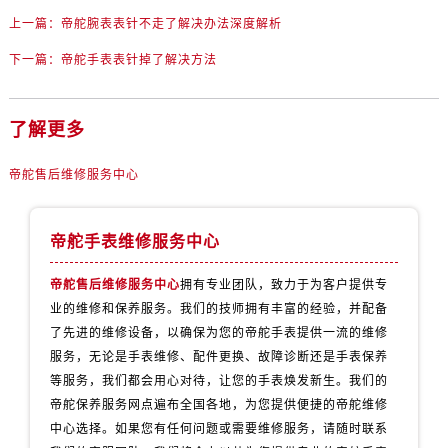
内蒙古自治区赤峰市红山区哈达街帝舵售后服务中心（需提前预约）
上一篇：
帝舵腕表表针不走了解决办法深度解析
内蒙古自治区鄂尔多斯市东胜区伊金霍洛街帝舵售后服务中心（需提前预约）
下一篇：
帝舵手表表针掉了解决方法
内蒙古自治区呼伦贝尔市海拉尔区中央街帝舵售后服务中心（需提前预约）
内蒙古自治区通辽市科尔沁区明仁大街帝舵售后服务中心（需提前预约）
内蒙古自治区乌海市海勃湾区人民南路帝舵售后服务中心（需提前预约）
了解更多
内蒙古自治区乌兰察布市集宁区恩和大街帝舵售后服务中心（需提前预约）
帝舵售后维修服务中心
内蒙古自治区锡林郭勒盟市锡林浩特市光明街与额尔敦路交叉口帝舵售后服务中心（需提前预约）
内蒙古自治区兴安盟市乌兰浩特市兴安大街帝舵售后服务中心（需提前预约）
山西省大同市平城区迎宾街帝舵售后服务中心（需提前预约）
帝舵手表维修服务中心
山西省晋城市城区黄华街帝舵售后服务中心（需提前预约）
帝舵售后维修服务中心
拥有专业团队，致力于为客户提供专
山西省晋中市榆次区顺城街帝舵售后服务中心（需提前预约）
业的维修和保养服务。我们的技师拥有丰富的经验，并配备
山西省临汾市尧都区解放路帝舵售后服务中心（需提前预约）
了先进的维修设备，以确保为您的帝舵手表提供一流的维修
山西省吕梁市离石区永宁中路与建设街交叉口帝舵售后服务中心（需提前预约）
服务，无论是手表维修、配件更换、故障诊断还是手表保养
山西省朔州市朔城区怡西路与鄯阳西街交汇处帝舵售后服务中心（需提前预约）
等服务，我们都会用心对待，让您的手表焕发新生。我们的
山西省忻州市忻府区和平东街与七一南路交叉口帝舵售后服务中心（需提前预约）
帝舵保养服务网点遍布全国各地，为您提供便捷的帝舵维修
山西省阳泉市郊区平阳东街与新城大道交叉口帝舵售后服务中心（需提前预约）
中心选择。如果您有任何问题或需要维修服务，请随时联系