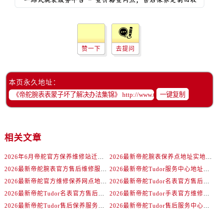
辽宁省抚顺市新抚区东一路帝舵售后服务中心（需提前预约）
辽宁省阜新市海州区解放大街帝舵售后服务中心（需提前预约）
辽宁省葫芦岛市连山区中央路帝舵售后服务中心（需提前预约）
辽宁省锦州市古塔区中央大街帝舵售后服务中心（需提前预约）
赞一下
去提问
辽宁省辽阳市白塔区新运大街帝舵售后服务中心（需提前预约）
辽宁省盘锦市兴隆台区石油大街帝舵售后服务中心（需提前预约）
本页永久地址：
辽宁省铁岭市银州区南马路帝舵售后服务中心（需提前预约）
一键复制
辽宁省营口市站前区市府路与渤海大街交叉口帝舵售后服务中心（需提前预约）
辽宁省沈阳市沈河区中街路137号亨得利名表维修授权店1楼帝舵售后服务中心（需提前预约）
辽宁省沈阳市沈河区中街路83号亨得利名表维修授权店1楼帝舵售后服务中心（需提前预约）
相关文章
北京市朝阳区建国门外大街甲6号华熙国际中心D座11层1102室帝舵售后服务中心（需提前预约）
北京市东城区东长安街1号王府井东方广场W3座6层602室帝舵售后服务中心（需提前预约）
2026年6月帝舵官方保养维修站迁移及新开店说明
2026最新帝舵腕表保养点地址实地探访报告
河北省保定市竞秀区朝阳北大街北国先天下帝舵售后服务中心（需提前预约）
2026最新帝舵腕表官方售后维修服务中心地址调研报告
2026最新帝舵Tudor服务中心地址实地探访报告
2026最新帝舵官方维修保养网点地址实地探访报告
2026最新帝舵Tudor名表官方售后维修中心地址考察报告
内蒙古自治区阿拉善盟市左旗土尔扈特大街帝舵售后服务中心（需提前预约）
2026最新帝舵Tudor名表官方售后服务点地址考察报告
2026最新帝舵Tudor手表官方维修保养服务中心网点地址考察报告
内蒙古自治区巴彦淖尔市临河区新华街帝舵售后服务中心（需提前预约）
2026最新帝舵Tudor售后保养服务中心网点地址调研报告
2026最新帝舵Tudor售后服务中心网点地址调研报告
内蒙古自治区包头市青山区幸福路甲3号王府井百货名表维修帝舵售后服务中心（需提前预约）