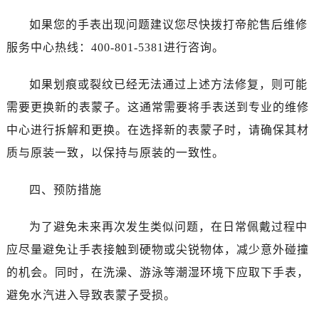
长春市朝阳区西安大路727号中银大厦A座(旺进大厦)18层09室（需提前预约）
如果您的手表出现问题建议您尽快拨打帝舵售后维修
贵阳市南明区都司高架桥路33号亨特国际金融中心14楼14D（需提前预约）
昆明市盘龙区北京路928号同德昆明广场写字楼10层06室（需提前预约）
服务中心热线：400-801-5381进行咨询。
石家庄市长安区中山东路39号勒泰中心写字楼B座13层07室（需提前预约）
如果划痕或裂纹已经无法通过上述方法修复，则可能
西安市碑林区南关正街88号华侨城长安国际中心E座6楼10室（需提前预约）
海口市龙华区金贸东路5号海口华润大厦B座17层1707室（需提前预约）
需要更换新的表蒙子。这通常需要将手表送到专业的维修
唐山市路南区新华东道100号万达广场写字楼A座10层1002室（需提前预约）
中心进行拆解和更换。在选择新的表蒙子时，请确保其材
台州市椒江区东海大道1800号腾达中心东1幢20楼2002室（需提前预约）
质与原装一致，以保持与原装的一致性。
黑龙江省大庆市萨尔图区会战大街帝舵售后服务中心（需提前预约）
黑龙江省鹤岗市向阳区红军路帝舵售后服务中心（需提前预约）
四、预防措施
黑龙江省黑河市爱辉区中央街帝舵售后服务中心（需提前预约）
黑龙江省鸡西市鸡冠区红军路帝舵售后服务中心（需提前预约）
为了避免未来再次发生类似问题，在日常佩戴过程中
黑龙江省佳木斯市向阳区长安路帝舵售后服务中心（需提前预约）
应尽量避免让手表接触到硬物或尖锐物体，减少意外碰撞
黑龙江省牡丹江市东安区太平路帝舵售后服务中心（需提前预约）
的机会。同时，在洗澡、游泳等潮湿环境下应取下手表，
黑龙江省七台河市桃山区大同街帝舵售后服务中心（需提前预约）
避免水汽进入导致表蒙子受损。
黑龙江省齐齐哈尔市龙沙区龙华路帝舵售后服务中心（需提前预约）