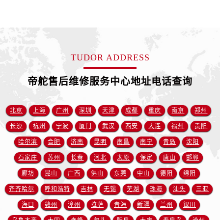
江苏省盐城市盐都区世纪大道5号盐城金融城写字楼1号楼16层1604室帝舵售后服务中心（需提前预约）
江苏省扬州市邗江区国展路29号星耀天地写字楼1号楼18层1803室帝舵售后服务中心（需提前预约）
江苏省镇江市京口区中山东路帝舵售后服务中心（需提前预约）
江西省抚州市临川区赣东大道帝舵售后服务中心（需提前预约）
TUDOR ADDRESS
江西省赣州市章贡区文清路帝舵售后服务中心（需提前预约）
江西省吉安市吉州区井冈山大道帝舵售后服务中心（需提前预约）
帝舵售后维修服务中心地址电话查询
江西省景德镇市珠山区珠山中路帝舵售后服务中心（需提前预约）
江西省九江市浔阳区浔阳路帝舵售后服务中心（需提前预约）
北京
上海
广州
深圳
天津
成都
重庆
南京
郑州
江西省南昌市红谷滩新区红谷中大道998号绿地双子塔（中央广场）A1座办公楼14层1407室帝舵售后服务中心（需提前预约）
长沙
杭州
宁波
厦门
武汉
西安
大连
福州
贵阳
江西省萍乡市安源区萍安北大道与康庄路交叉口帝舵售后服务中心（需提前预约）
江西省上饶市信州区滨江西路帝舵售后服务中心（需提前预约）
哈尔滨
合肥
济南
昆明
南昌
南宁
青岛
沈阳
江西省新余市渝水区北湖西路帝舵售后服务中心（需提前预约）
石家庄
苏州
长春
河北
太原
保定
唐山
邯郸
江西省宜春市袁州区中山中路帝舵售后服务中心（需提前预约）
廊坊
昆山
广西
佛山
东莞
中山
德阳
绵阳
江西省鹰潭市月湖区胜利东路帝舵售后服务中心（需提前预约）
齐齐哈尔
呼和浩特
吉林
无锡
芜湖
珠海
汕头
三亚
山东省德州市德城区东风中路帝舵售后服务中心（需提前预约）
海口
赣州
漳州
拉萨
青海
新疆
兰州
银川
山东省东营市东营区济南路帝舵售后服务中心（需提前预约）