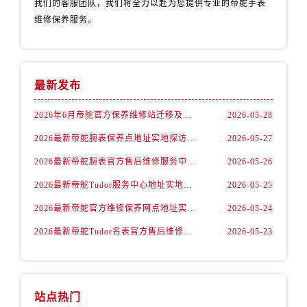
我们的客服团队，我们将全力以赴为您提供专业的帝舵手表
山西省运城市盐湖区河东街帝舵售后服务中心（需提前预约）
维修保养服务。
山西省长治市潞州区英雄中路帝舵售后服务中心（需提前预约）
山西省太原市迎泽区迎泽街道解放路15号亨得利名表维修授权店3楼帝舵售后服务中心（需提前预约）
天津市和平区赤峰道136号天津国际金融中心26层2603室帝舵售后服务中心（需提前预约）
安徽省安庆市迎江区人民路帝舵售后服务中心（需提前预约）
最新发布
安徽省蚌埠市蚌山区淮河路帝舵售后服务中心（需提前预约）
2026年6月帝舵官方保养维修站迁移及新开店说明
2026-05-28
安徽省亳州市谯城区魏武大道帝舵售后服务中心（需提前预约）
2026最新帝舵腕表保养点地址实地探访报告
2026-05-27
安徽省池州市贵池区长江路帝舵售后服务中心（需提前预约）
安徽省滁州市琅琊区南谯北路帝舵售后服务中心（需提前预约）
2026最新帝舵腕表官方售后维修服务中心地址调研报告
2026-05-26
安徽省阜阳市颍州区颍州北路帝舵售后服务中心（需提前预约）
2026最新帝舵Tudor服务中心地址实地探访报告
2026-05-25
安徽省淮北市相山区淮海路帝舵售后服务中心（需提前预约）
2026最新帝舵官方维修保养网点地址实地探访报告
2026-05-24
安徽省淮南市田家庵区国庆中路帝舵售后服务中心（需提前预约）
2026最新帝舵Tudor名表官方售后维修中心地址考察报告
2026-05-23
安徽省黄山市屯溪区黄山西路帝舵售后服务中心（需提前预约）
安徽省六安市金安区解放中路帝舵售后服务中心（需提前预约）
安徽省马鞍山市雨山区湖南西路帝舵售后服务中心（需提前预约）
安徽省宿州市埇桥区人民中路帝舵售后服务中心（需提前预约）
站点热门