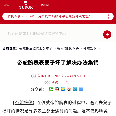
2026年6月帝舵全国官方售后客户服务热线：400-801-5381

2026年6月帝舵售后服务中心最新网点地址：
▲
官网公告>
北京市东城区东长安街1号东方广场写字楼W3座6层602室（需提前预约）
▼
北京市朝阳区建国门外大街甲6号华熙国际中心写字楼D座11层1102室（需提前预约）
天津市和平区赤峰道136号天津国际金融中心写字楼26层2603室（需提前预约）
上海市徐汇区虹桥路3号港汇中心写字楼2座37层3705室（需提前预约）
上海市黄浦区南京东路299号宏伊国际广场写字楼8层806室（需提前预约）
当前位置：
帝舵售后维修服务中心
>
新闻/知识/问答
>
帝舵知识
>
南京市秦淮区中山南路1号（新街口）南京中心写字楼22层C1-1室（需提前预约）
常州市新北区龙锦路1590号现代传媒中心写字楼5号楼10层1008室（需提前预约）
帝舵腕表表蒙子坏了解决办法集锦
徐州市鼓楼区淮海东路29号苏宁广场IFC国际金融中心写字楼35层3508室（需提前预约）
扬州市邗江区国展路29号星耀天地写字楼1号楼18层1803室（需提前预约）
发布时间：2025-07-24 09:59:51
盐城市盐都区世纪大道5号盐城金融城写字楼1号楼16层1604室（需提前预约）
阅读：（
次）
泰州市海陵区永定东路399号置地商务中心东塔写字楼（华润万象城）17层1706室（需提前预约）
分享到：
宁波市江北区大闸南路500号来福士广场办公楼20层2009室（需提前预约）
【
帝舵维修
】在佩戴帝舵腕表的过程中，遇到表蒙子
杭州市上城区钱江路1366号华润大厦写字楼A座5层503-5室（需提前预约）
损坏的情况是许多表主都会遇到的问题。这不仅影响美
金华市金东区东市南街777号金华万达广场写字楼4号楼22层2209室（需提前预约）