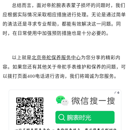
黑龙江省双鸭山市尖山区新兴大街帝舵售后服务中心（需提前预约）
总结而言，面对帝舵腕表表蒙子损坏的问题时，我们
黑龙江省绥化市北林区新华街与康庄路交叉口帝舵售后服务中心（需提前预约）
应根据实际情况采取相应措施进行处理。无论是通过简单
黑龙江省伊春市伊美区通河路帝舵售后服务中心（需提前预约）
的清洁还是寻求专业帮助，都能有效解决这一问题。同
吉林省白城市洮北区明仁南街帝舵售后服务中心（需提前预约）
时，在日常使用中加强预防措施也是十分必要的。
吉林省白山市浑江区浑江大街帝舵售后服务中心（需提前预约）
吉林省吉林市船营区河南街帝舵售后服务中心（需提前预约）
吉林省辽源市龙山区人民大街帝舵售后服务中心（需提前预约）
以上就是
北京帝舵保养服务中心
为您分享的精彩内
吉林省梅河口市新华街道梅河大街帝舵售后服务中心（需提前预约）
容。如果您还有其他关于帝舵手表维护和保养的问题，可
吉林省四平市铁东区紫气大路与南九经街交汇处帝舵售后服务中心（需提前预约）
吉林省松原市宁江区五环大街帝舵售后服务中心（需提前预约）
以拨打页面400电话进行咨询，我们将竭诚为您服务。
吉林省通化市东昌区环通乡江南大街帝舵售后服务中心（需提前预约）
吉林省延边市延吉市解放路帝舵售后服务中心（需提前预约）
辽宁省鞍山市铁东区站前街帝舵售后服务中心（需提前预约）
辽宁省本溪市平山区胜利路帝舵售后服务中心（需提前预约）
辽宁省朝阳市双塔区新华路帝舵售后服务中心（需提前预约）
辽宁省丹东市振兴区七经街帝舵售后服务中心（需提前预约）