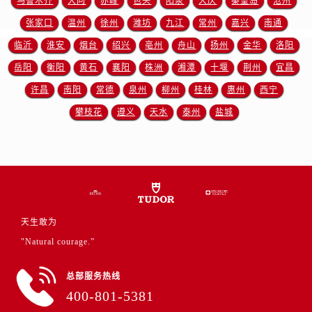
乌鲁木齐
大同
赤峰
包头
阳泉
大庆
秦皇岛
沧州
山东省济南市历下区经十路11111号华润中心写字楼（万象城）15层1508室帝舵售后服务中心（需提前预约）
张家口
温州
徐州
潍坊
九江
常州
嘉兴
南通
山东省济宁市任城区太白楼路帝舵售后服务中心（需提前预约）
山东省莱芜市文化南路8号银座商城名表维修一楼名表维修帝舵售后服务中心（需提前预约）
临沂
淮安
烟台
绍兴
亳州
舟山
扬州
金华
洛阳
山东省临沂市兰山区解放路帝舵售后服务中心（需提前预约）
岳阳
衡阳
黄石
襄阳
株洲
湘潭
十堰
荆州
宜昌
山东省日照市东港区烟台路帝舵售后服务中心（需提前预约）
许昌
南阳
常德
泉州
柳州
桂林
惠州
西宁
山东省泰安市泰山区财源街道泰山大街帝舵售后服务中心（需提前预约）
攀枝花
遵义
天水
泰州
盐城
山东省威海市环翠区新威海路89号振华商厦一楼名表维修帝舵售后服务中心（需提前预约）
山东省潍坊市奎文区东风东街帝舵售后服务中心（需提前预约）
山东省枣庄市滕州市北辛路与善国路交叉口帝舵售后服务中心（需提前预约）
山东省淄博市张店区金晶大道帝舵售后服务中心（需提前预约）
上海市黄浦区南京东路299号宏伊国际广场写字楼8层806室帝舵售后服务中心（需提前预约）
上海市徐汇区虹桥路3号港汇中心2座37层3705室帝舵售后服务中心（需提前预约）
天生敢为
浙江省杭州市上城区钱江路1366号华润大厦A座5层503-5室帝舵售后服务中心（需提前预约）
"Natural courage.”
浙江省湖州市吴兴区劳动路帝舵售后服务中心（需提前预约）
总部服务热线
浙江省嘉兴市南湖区广益路705号嘉兴世界贸易中心A座13层1304室帝舵售后服务中心（需提前预约）
400-801-5381
浙江省金华市金东区东市南街777号金华万达广场4号楼22楼2209室帝舵售后服务中心（需提前预约）