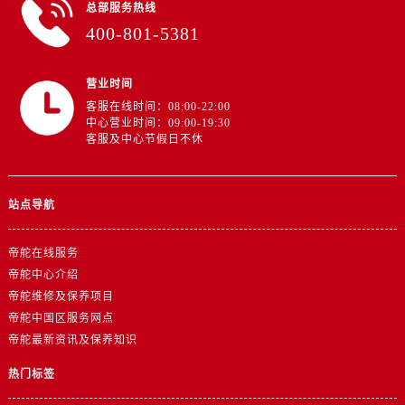
广东省潮州市潮安区新风路与潮汕路交汇处帝舵售后服务中心（需提前预约）
总部服务热线
400-801-5381
广东省广州市天河区天河路230号万菱汇国际中心A塔7层704室帝舵售后服务中心（需提前预约）
广东省广州市越秀区环市东路371-375号世界贸易中心大厦南塔15层1507室帝舵售后服务中心（需提前预约）
广东省河源市源城区越王大道帝舵售后服务中心（需提前预约）
营业时间
客服在线时间：08:00-22:00
广东省惠州市惠城区江北文昌一路7号华贸大厦1座30层3005室帝舵售后服务中心（需提前预约）
中心营业时间：09:00-19:30
广东省江门市蓬江区广场西路帝舵售后服务中心（需提前预约）
客服及中心节假日不休
广东省揭阳市榕城进贤门步行街帝舵售后服务中心（需提前预约）
广东省茂名市电白区水东街道迎宾大道帝舵售后服务中心（需提前预约）
站点导航
广东省梅州市梅江区金燕大道帝舵售后服务中心（需提前预约）
广东省清远市清城区湖西路帝舵售后服务中心（需提前预约）
帝舵在线服务
广东省汕头市龙湖区长平路帝舵售后服务中心（需提前预约）
帝舵中心介绍
广东省汕尾市城区香洲街道园林社区翠园街帝舵售后服务中心（需提前预约）
帝舵维修及保养项目
广东省韶关市武江区芙蓉新区与老城中心交汇处帝舵售后服务中心（需提前预约）
帝舵中国区服务网点
广东省深圳市罗湖区深南东路5001号华润大厦17层1701室帝舵售后服务中心（需提前预约）
帝舵最新资讯及保养知识
广东省阳江市江城区东风一路帝舵售后服务中心（需提前预约）
热门标签
广东省云浮市云城区金山路帝舵售后服务中心（需提前预约）