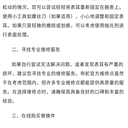
青岛市南区山东路6号华润大厦B座22层04室（需提前预约）
松动的情况，您可以尝试轻轻将表耳重新固定在腕表上。
烟台市芝罘区胜利路139号万达金融中心A座907室（需提前预约）
使用小工具如螺丝刀（如果适用），小心地调整和固定表
长春市朝阳区西安大路727号中银大厦A座(旺进大厦)18层09室（需提前预约）
耳。如果只是轻微的磨损或划痕，可以考虑使用抛光剂进
贵阳市南明区都司高架桥路33号亨特国际金融中心14楼14D（需提前预约）
昆明市盘龙区北京路928号同德昆明广场写字楼10层06室（需提前预约）
行表面处理。
石家庄市长安区中山东路39号勒泰中心写字楼B座13层07室（需提前预约）
二、寻找专业维修服务
西安市碑林区南关正街88号华侨城长安国际中心E座6楼10室（需提前预约）
海口市龙华区金贸东路5号海口华润大厦B座17层1707室（需提前预约）
如果自行尝试无法解决问题，或者发现表耳有严重的
唐山市路南区新华东道100号万达广场写字楼A座10层1002室（需提前预约）
损坏，建议您寻找专业的维修服务。帝舵官方维修点虽然
台州市椒江区东海大道1800号腾达中心东1幢20楼2002室（需提前预约）
黑龙江省大庆市萨尔图区会战大街帝舵售后服务中心（需提前预约）
不在考虑范围内，但许多专业维修点都能提供高质量的服
黑龙江省鹤岗市向阳区红军路帝舵售后服务中心（需提前预约）
务。在选择维修点时，请确保其具备良好的口碑和丰富的
黑龙江省黑河市爱辉区中央街帝舵售后服务中心（需提前预约）
经验。
黑龙江省鸡西市鸡冠区红军路帝舵售后服务中心（需提前预约）
黑龙江省佳木斯市向阳区长安路帝舵售后服务中心（需提前预约）
三、在线购买替换件
黑龙江省牡丹江市东安区太平路帝舵售后服务中心（需提前预约）