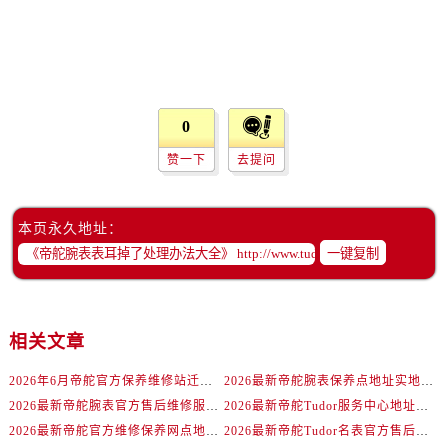
内蒙古自治区巴彦淖尔市临河区新华街帝舵售后服务中心（需提前预约）
内蒙古自治区包头市青山区幸福路甲3号王府井百货名表维修帝舵售后服务中心（需提前预约）
内蒙古自治区赤峰市红山区哈达街帝舵售后服务中心（需提前预约）
内蒙古自治区鄂尔多斯市东胜区伊金霍洛街帝舵售后服务中心（需提前预约）
内蒙古自治区呼伦贝尔市海拉尔区中央街帝舵售后服务中心（需提前预约）
0
内蒙古自治区通辽市科尔沁区明仁大街帝舵售后服务中心（需提前预约）
赞一下
去提问
内蒙古自治区乌海市海勃湾区人民南路帝舵售后服务中心（需提前预约）
内蒙古自治区乌兰察布市集宁区恩和大街帝舵售后服务中心（需提前预约）
本页永久地址：
内蒙古自治区锡林郭勒盟市锡林浩特市光明街与额尔敦路交叉口帝舵售后服务中心（需提前预约）
一键复制
内蒙古自治区兴安盟市乌兰浩特市兴安大街帝舵售后服务中心（需提前预约）
山西省大同市平城区迎宾街帝舵售后服务中心（需提前预约）
山西省晋城市城区黄华街帝舵售后服务中心（需提前预约）
相关文章
山西省晋中市榆次区顺城街帝舵售后服务中心（需提前预约）
山西省临汾市尧都区解放路帝舵售后服务中心（需提前预约）
2026年6月帝舵官方保养维修站迁移及新开店说明
2026最新帝舵腕表保养点地址实地探访报告
山西省吕梁市离石区永宁中路与建设街交叉口帝舵售后服务中心（需提前预约）
2026最新帝舵腕表官方售后维修服务中心地址调研报告
2026最新帝舵Tudor服务中心地址实地探访报告
山西省朔州市朔城区怡西路与鄯阳西街交汇处帝舵售后服务中心（需提前预约）
2026最新帝舵官方维修保养网点地址实地探访报告
2026最新帝舵Tudor名表官方售后维修中心地址考察报告