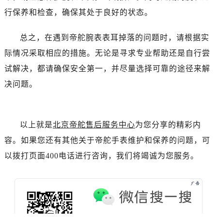
辽宁省朝阳市双塔区新华路帝舵售后服务中心（需提前预约）
行保养和检查，确保其处于良好的状态。
辽宁省丹东市振兴区七经街帝舵售后服务中心（需提前预约）
辽宁省抚顺市新抚区东一路帝舵售后服务中心（需提前预约）
总之，在遇到帝舵腕表表耳掉落的问题时，请根据实
辽宁省阜新市海州区解放大街帝舵售后服务中心（需提前预约）
际情况采取相应的措施。无论是寻求专业帮助还是自行尝
辽宁省葫芦岛市连山区中央路帝舵售后服务中心（需提前预约）
试解决，都请确保安全第一，并尽量选择可靠的途径来解
辽宁省锦州市古塔区中央大街帝舵售后服务中心（需提前预约）
决问题。
辽宁省辽阳市白塔区新运大街帝舵售后服务中心（需提前预约）
辽宁省盘锦市兴隆台区石油大街帝舵售后服务中心（需提前预约）
辽宁省铁岭市银州区南马路帝舵售后服务中心（需提前预约）
以上就是
北京帝舵售后服务中心
为您分享的精彩内
辽宁省营口市站前区市府路与渤海大街交叉口帝舵售后服务中心（需提前预约）
辽宁省沈阳市沈河区中街路137号亨得利名表维修授权店1楼帝舵售后服务中心（需提前预约）
容。如果您还有其他关于帝舵手表维护和保养的问题，可
辽宁省沈阳市沈河区中街路83号亨得利名表维修授权店1楼帝舵售后服务中心（需提前预约）
以拨打页面400电话进行咨询，我们将竭诚为您服务。
北京市朝阳区建国门外大街甲6号华熙国际中心D座11层1102室帝舵售后服务中心（需提前预约）
北京市东城区东长安街1号王府井东方广场W3座6层602室帝舵售后服务中心（需提前预约）
河北省保定市竞秀区朝阳北大街北国先天下帝舵售后服务中心（需提前预约）
内蒙古自治区阿拉善盟市左旗土尔扈特大街帝舵售后服务中心（需提前预约）