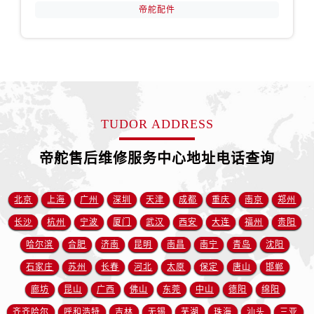
山东省德州市德城区东风中路帝舵售后服务中心（需提前预约）
帝舵配件
山东省东营市东营区济南路帝舵售后服务中心（需提前预约）
山东省济南市历下区经十路11111号华润中心写字楼（万象城）15层1508室帝舵售后服务中心（需提前预约）
山东省济宁市任城区太白楼路帝舵售后服务中心（需提前预约）
山东省莱芜市文化南路8号银座商城名表维修一楼名表维修帝舵售后服务中心（需提前预约）
山东省临沂市兰山区解放路帝舵售后服务中心（需提前预约）
TUDOR ADDRESS
山东省日照市东港区烟台路帝舵售后服务中心（需提前预约）
山东省泰安市泰山区财源街道泰山大街帝舵售后服务中心（需提前预约）
帝舵售后维修服务中心地址电话查询
山东省威海市环翠区新威海路89号振华商厦一楼名表维修帝舵售后服务中心（需提前预约）
山东省潍坊市奎文区东风东街帝舵售后服务中心（需提前预约）
北京
上海
广州
深圳
天津
成都
重庆
南京
郑州
山东省枣庄市滕州市北辛路与善国路交叉口帝舵售后服务中心（需提前预约）
山东省淄博市张店区金晶大道帝舵售后服务中心（需提前预约）
长沙
杭州
宁波
厦门
武汉
西安
大连
福州
贵阳
上海市黄浦区南京东路299号宏伊国际广场写字楼8层806室帝舵售后服务中心（需提前预约）
哈尔滨
合肥
济南
昆明
南昌
南宁
青岛
沈阳
上海市徐汇区虹桥路3号港汇中心2座37层3705室帝舵售后服务中心（需提前预约）
石家庄
苏州
长春
河北
太原
保定
唐山
邯郸
浙江省杭州市上城区钱江路1366号华润大厦A座5层503-5室帝舵售后服务中心（需提前预约）
廊坊
昆山
广西
佛山
东莞
中山
德阳
绵阳
浙江省湖州市吴兴区劳动路帝舵售后服务中心（需提前预约）
齐齐哈尔
呼和浩特
吉林
无锡
芜湖
珠海
汕头
三亚