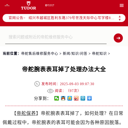
杭州市上城区钱江路1366号华润大厦写字楼A座5层503-5室（需提前预约）

金华市金东区东市南街777号金华万达广场写字楼4号楼22层2209室（需提前预约）
▲
官网公告>
绍兴市越城区胜利东路379号世茂天际中心写字楼8层805室（需提前预约）
▼
嘉兴市南湖区广益路705号嘉兴世界贸易中心写字楼A座13层1304室（需提前预约）
南昌市红谷滩新区红谷中大道998号绿地双子塔（中央广场）A1座办公楼14层07室（需提前预约）
济南市历下区经十路11111号华润中心写字楼（万象城）15层1508室（需提前预约）
广州市天河区天河路230号万菱汇国际中心写字楼A塔7层704室（需提前预约）
当前位置：
帝舵售后维修服务中心
>
新闻/知识/问答
>
帝舵知识
>
广州市越秀区环市东路371-375号世界贸易中心大厦南塔写字楼15层07室（需提前预约）
深圳市罗湖区深南东路5001号华润大厦写字楼17层1701室（需提前预约）
帝舵腕表表耳掉了处理办法大全
惠州市惠城区江北文昌一路7号华贸大厦写字楼1座30层05室（需提前预约）
厦门市思明区湖滨东路95号华润大厦写字楼B座11层1104室（需提前预约）
发布时间：2025-09-03 09:07:30
福州市晋安区横屿路9号东二环泰禾中心写字楼2号楼5层509室（需提前预约）
阅读：（
97次）
成都市锦江区人民东路6号SAC东原中心写字楼24层2406B室（需提前预约）
分享到：
重庆市江北区观音桥步行街2号融恒时代广场写字楼9层902室（需提前预约）
【
帝舵保养
】帝舵腕表表耳掉了，如何处理？在日常
长沙市芙蓉区定王台街道建湘路393号世茂环球金融中心写字楼（芙蓉广场）10层13室（需提前预约）
佩戴过程中，帝舵腕表的表耳可能会因为各种原因脱落。
郑州市二七区铭功路10号华润大厦写字楼29层2905室（需提前预约）