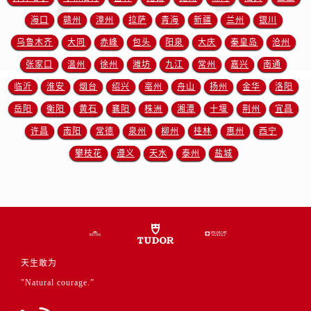
浙江省嘉兴市南湖区广益路705号嘉兴世界贸易中心A座13层1304室帝舵售后服务中心（需提前预约）
海口
赣州
漳州
拉萨
青海
新疆
兰州
银川
浙江省金华市金东区东市南街777号金华万达广场4号楼22楼2209室帝舵售后服务中心（需提前预约）
乌鲁木齐
大同
赤峰
包头
阳泉
大庆
秦皇岛
沧州
浙江省丽水市莲都区解放街帝舵售后服务中心（需提前预约）
浙江省宁波市江北区大闸南路500号来福士广场办公楼20层2009室帝舵售后服务中心（需提前预约）
张家口
温州
徐州
潍坊
九江
常州
嘉兴
南通
浙江省衢州市柯城区上街帝舵售后服务中心（需提前预约）
临沂
淮安
烟台
绍兴
亳州
舟山
扬州
金华
洛阳
浙江省绍兴市越城区胜利东路379号世茂天际中心写字楼8层805室帝舵售后服务中心（需提前预约）
岳阳
衡阳
黄石
襄阳
株洲
湘潭
十堰
荆州
宜昌
浙江省舟山市定海区解放东路帝舵售后服务中心（需提前预约）
许昌
南阳
常德
泉州
柳州
桂林
惠州
西宁
澳门特别行政区大堂区议事亭前地（新马路）帝舵售后服务中心（需提前预约）
攀枝花
遵义
天水
泰州
盐城
澳门特别行政区风顺堂区南湾大马路帝舵售后服务中心（需提前预约）
澳门特别行政区花地玛堂区关闸广场帝舵售后服务中心（需提前预约）
澳门特别行政区花王堂区大三巴商圈帝舵售后服务中心（需提前预约）
澳门特别行政区嘉模堂区官也街帝舵售后服务中心（需提前预约）
澳门省路氹城市金光大道帝舵售后服务中心（需提前预约）
澳门特别行政区望德堂区塔石广场帝舵售后服务中心（需提前预约）
天生敢为
福建省福州市晋安区竹屿路6号东二环泰禾广场2号楼5层509室帝舵售后服务中心（需提前预约）
"Natural courage.”
福建省厦门市思明区湖滨东路95号万象城华润大厦B座11层1104室帝舵售后服务中心（需提前预约）