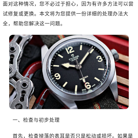
太原市迎泽区解放路15号亨得利名表服务中心（品牌授权店）3层整层（需提前预约）
面对这种情况，您不必过于担心，因为有许多方法可以尝
沈阳市沈河区中街路137号亨得利名表服务中心（品牌授权店）1层整层（需提前预约）
试修复或更换。本文将为您提供一份详细的处理办法大
沈阳市沈河区中街路83号亨得利名表服务中心（品牌授权店）1层整层（需提前预约）
全，帮助您解决这一问题。
乌鲁木齐市天山区红山路26号时代广场（CCMALL）C座17层17-B（需提前预约）
温州市鹿城区锦绣路1067号置信广场10层1015室（需提前预约）
哈尔滨市南岗区东大直街146号上和置地广场金座12层1214室（需提前预约）
大连市中山区人民路15号国际金融大厦7层G室（需提前预约）
佛山市禅城区季华五路57号万科金融中心C座12层1205室（需提前预约）
东莞市东城街道鸿福东路1号民盈国贸中心T1写字楼9层907室（需提前预约）
无锡市梁溪区人民中路139号恒隆广场写字楼1座11层1104室（需提前预约）
南通市崇川区工农路57号圆融广场写字楼16层1603室（需提前预约）
苏州市苏州工业园区星港街199号苏州中心办公楼C座22层08室（需提前预约）
武汉市江汉区解放大道686号世界贸易大厦38层09室（需提前预约）
南宁市青秀区金湖路59号地王大厦12楼1224室（需提前预约）
一、检查与初步处理
合肥市蜀山区潜山路111号万象城华润大厦B座12楼03室（需提前预约）
泉州市丰泽区宝洲路729号浦西万达中心写字楼A座7楼709室（需提前预约）
首先，检查掉落的表耳是否只是松动或损坏。如果是