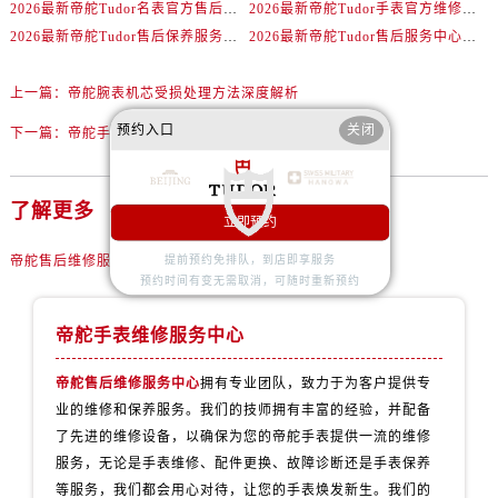
山西省忻州市忻府区和平东街与七一南路交叉口帝舵售后服务中心（需提前预约）
2026最新帝舵Tudor名表官方售后服务点地址考察报告
2026最新帝舵Tudor手表官方维修保养服务中心网点地址考察报告
2026最新帝舵Tudor售后保养服务中心网点地址调研报告
2026最新帝舵Tudor售后服务中心网点地址调研报告
山西省阳泉市郊区平阳东街与新城大道交叉口帝舵售后服务中心（需提前预约）
山西省运城市盐湖区河东街帝舵售后服务中心（需提前预约）
上一篇：
帝舵腕表机芯受损处理方法深度解析
山西省长治市潞州区英雄中路帝舵售后服务中心（需提前预约）
预约入口
关闭
山西省太原市迎泽区迎泽街道解放路15号亨得利名表维修授权店3楼帝舵售后服务中心（需提前预约）
下一篇：
帝舵手表会升值吗
天津市和平区赤峰道136号天津国际金融中心26层2603室帝舵售后服务中心（需提前预约）
安徽省安庆市迎江区人民路帝舵售后服务中心（需提前预约）
了解更多
立即预约
安徽省蚌埠市蚌山区淮河路帝舵售后服务中心（需提前预约）
安徽省亳州市谯城区魏武大道帝舵售后服务中心（需提前预约）
帝舵售后维修服务中心
提前预约免排队，到店即享服务
预约时间有变无需取消，可随时重新预约
安徽省池州市贵池区长江路帝舵售后服务中心（需提前预约）
安徽省滁州市琅琊区南谯北路帝舵售后服务中心（需提前预约）
帝舵手表维修服务中心
安徽省阜阳市颍州区颍州北路帝舵售后服务中心（需提前预约）
安徽省淮北市相山区淮海路帝舵售后服务中心（需提前预约）
帝舵售后维修服务中心
拥有专业团队，致力于为客户提供专
业的维修和保养服务。我们的技师拥有丰富的经验，并配备
安徽省淮南市田家庵区国庆中路帝舵售后服务中心（需提前预约）
了先进的维修设备，以确保为您的帝舵手表提供一流的维修
安徽省黄山市屯溪区黄山西路帝舵售后服务中心（需提前预约）
服务，无论是手表维修、配件更换、故障诊断还是手表保养
安徽省六安市金安区解放中路帝舵售后服务中心（需提前预约）
等服务，我们都会用心对待，让您的手表焕发新生。我们的