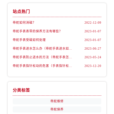
江苏省泰州市海陵区永定东路399号置地商务中心东塔（华润万象城）17层1706室帝舵售后服务中心（需提前预约）
江苏省徐州市鼓楼区淮海东路29号苏宁广场IFC国际金融中心35层3508室帝舵售后服务中心（需提前预约）
站点热门
江苏省盐城市盐都区世纪大道5号盐城金融城写字楼1号楼16层1604室帝舵售后服务中心（需提前预约）
帝舵如何消磁？
2022-12-09
江苏省扬州市邗江区国展路29号星耀天地写字楼1号楼18层1803室帝舵售后服务中心（需提前预约）
江苏省镇江市京口区中山东路帝舵售后服务中心（需提前预约）
帝舵手表表带的保养方法有哪些？
2023-01-07
江西省抚州市临川区赣东大道帝舵售后服务中心（需提前预约）
帝舵手表受磁如何处理
2023-01-07
江西省赣州市章贡区文清路帝舵售后服务中心（需提前预约）
帝舵手表进水怎么办（帝舵手表进水如何维修）
2023-06-27
江西省吉安市吉州区井冈山大道帝舵售后服务中心（需提前预约）
帝舵手表防止进水的方法（帝舵手表怎么预防进水）
2023-05-24
江西省景德镇市珠山区珠山中路帝舵售后服务中心（需提前预约）
帝舵手表指针松动的危害（手表指针松动的弊端）
2023-12-20
江西省九江市浔阳区浔阳路帝舵售后服务中心（需提前预约）
江西省南昌市红谷滩新区红谷中大道998号绿地双子塔（中央广场）A1座办公楼14层1407室帝舵售后服务中心（需提前预约）
江西省萍乡市安源区萍安北大道与康庄路交叉口帝舵售后服务中心（需提前预约）
江西省上饶市信州区滨江西路帝舵售后服务中心（需提前预约）
分类标签
江西省新余市渝水区北湖西路帝舵售后服务中心（需提前预约）
帝舵维修
江西省宜春市袁州区中山中路帝舵售后服务中心（需提前预约）
江西省鹰潭市月湖区胜利东路帝舵售后服务中心（需提前预约）
帝舵保养