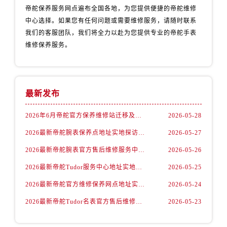
安徽省马鞍山市雨山区湖南西路帝舵售后服务中心（需提前预约）
帝舵保养服务网点遍布全国各地，为您提供便捷的帝舵维修
安徽省宿州市埇桥区人民中路帝舵售后服务中心（需提前预约）
中心选择。如果您有任何问题或需要维修服务，请随时联系
安徽省铜陵市铜官区石城大道帝舵售后服务中心（需提前预约）
我们的客服团队，我们将全力以赴为您提供专业的帝舵手表
维修保养服务。
安徽省芜湖市镜湖区中山路步行街帝舵售后服务中心（需提前预约）
安徽省宣城市宣州区叠嶂西路帝舵售后服务中心（需提前预约）
福建省龙岩市新罗区九一南路帝舵售后服务中心（需提前预约）
福建省南平市建阳区人民西路帝舵售后服务中心（需提前预约）
最新发布
福建省宁德市蕉城区天湖东路帝舵售后服务中心（需提前预约）
2026年6月帝舵官方保养维修站迁移及新开店说明
2026-05-28
福建省莆田市城厢区霞林街道荔华东大道帝舵售后服务中心（需提前预约）
福建省三明市三元区东乾二路帝舵售后服务中心（需提前预约）
2026最新帝舵腕表保养点地址实地探访报告
2026-05-27
福建省漳州市龙文区步港路帝舵售后服务中心（需提前预约）
2026最新帝舵腕表官方售后维修服务中心地址调研报告
2026-05-26
江苏省常州市新北区龙锦路1590号现代传媒中心5号楼10层1008室帝舵售后服务中心（需提前预约）
2026最新帝舵Tudor服务中心地址实地探访报告
2026-05-25
江苏省淮安市清江浦区淮海北路帝舵售后服务中心（需提前预约）
2026最新帝舵官方维修保养网点地址实地探访报告
2026-05-24
江苏省连云港市海州区通灌北路帝舵售后服务中心（需提前预约）
2026最新帝舵Tudor名表官方售后维修中心地址考察报告
2026-05-23
江苏省南京市秦淮区中山南路1号南京中心22层22-C1-C3室帝舵售后服务中心（需提前预约）
江苏省宿迁市宿城区西湖路帝舵售后服务中心（需提前预约）