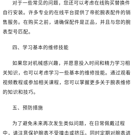
黑龙江省七台河市桃山区大同街帝舵售后服务中心（需提前预约）
对于一些常见的问题，您还可以考虑在线购买替换件
黑龙江省齐齐哈尔市龙沙区龙华路帝舵售后服务中心（需提前预约）
自行安装。许多专业的在线平台提供了帝舵腕表配件的销
黑龙江省双鸭山市尖山区新兴大街帝舵售后服务中心（需提前预约）
售服务。在购买之前，请确保配件是正品，并且与您的腕
黑龙江省绥化市北林区新华街与康庄路交叉口帝舵售后服务中心（需提前预约）
表型号匹配。
黑龙江省伊春市伊美区通河路帝舵售后服务中心（需提前预约）
吉林省白城市洮北区明仁南街帝舵售后服务中心（需提前预约）
四、学习基本的维修技能
吉林省白山市浑江区浑江大街帝舵售后服务中心（需提前预约）
吉林省吉林市船营区河南街帝舵售后服务中心（需提前预约）
如果您对机械感兴趣，并愿意投入时间和精力学习相
吉林省辽源市龙山区人民大街帝舵售后服务中心（需提前预约）
关知识，也可以考虑学习一些基本的维修技能。通过观看
吉林省梅河口市新华街道梅河大街帝舵售后服务中心（需提前预约）
视频教程或参加相关课程，您可以掌握更多关于腕表维修
吉林省四平市铁东区紫气大路与南九经街交汇处帝舵售后服务中心（需提前预约）
的知识和技巧。
吉林省松原市宁江区五环大街帝舵售后服务中心（需提前预约）
吉林省通化市东昌区环通乡江南大街帝舵售后服务中心（需提前预约）
五、预防措施
吉林省延边市延吉市解放路帝舵售后服务中心（需提前预约）
辽宁省鞍山市铁东区站前街帝舵售后服务中心（需提前预约）
为了避免未来再次发生类似问题，在日常佩戴过程
辽宁省本溪市平山区胜利路帝舵售后服务中心（需提前预约）
中，请注意保护腕表不受撞击或挤压。同时定期对腕表进