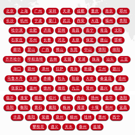
北京
上海
广州
深圳
天津
成都
重庆
南京
郑州
长沙
杭州
宁波
厦门
武汉
西安
大连
福州
贵阳
哈尔滨
合肥
济南
昆明
南昌
南宁
青岛
沈阳
石家庄
苏州
长春
河北
太原
保定
唐山
邯郸
廊坊
昆山
广西
佛山
东莞
中山
德阳
绵阳
齐齐哈尔
呼和浩特
吉林
无锡
芜湖
珠海
汕头
三亚
海口
赣州
漳州
拉萨
青海
新疆
兰州
银川
乌鲁木齐
大同
赤峰
包头
阳泉
大庆
秦皇岛
沧州
张家口
温州
徐州
潍坊
九江
常州
嘉兴
南通
临沂
淮安
烟台
绍兴
亳州
舟山
扬州
金华
洛阳
岳阳
衡阳
黄石
襄阳
株洲
湘潭
十堰
荆州
宜昌
许昌
南阳
常德
泉州
柳州
桂林
惠州
西宁
攀枝花
遵义
天水
泰州
盐城