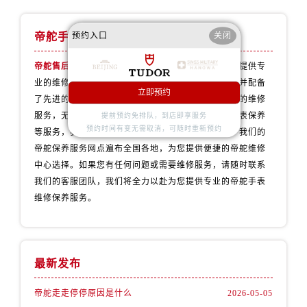
预约入口
关闭
帝舵手表维修服务中心
帝舵售后维修服务中心
拥有专业团队，致力于为客户提供专
业的维修和保养服务。我们的技师拥有丰富的经验，并配备
立即预约
了先进的维修设备，以确保为您的帝舵手表提供一流的维修
服务，无论是手表维修、配件更换、故障诊断还是手表保养
提前预约免排队，到店即享服务
预约时间有变无需取消，可随时重新预约
等服务，我们都会用心对待，让您的手表焕发新生。我们的
帝舵保养服务网点遍布全国各地，为您提供便捷的帝舵维修
中心选择。如果您有任何问题或需要维修服务，请随时联系
我们的客服团队，我们将全力以赴为您提供专业的帝舵手表
维修保养服务。
最新发布
帝舵走走停停原因是什么
2026-05-05