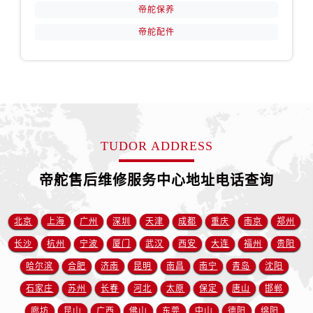
帝舵保养
帝舵配件
TUDOR ADDRESS
帝舵售后维修服务中心地址电话查询
北京
上海
广州
深圳
天津
成都
重庆
南京
郑州
长沙
杭州
宁波
厦门
武汉
西安
大连
福州
贵阳
哈尔滨
合肥
济南
昆明
南昌
南宁
青岛
沈阳
石家庄
苏州
长春
河北
太原
保定
唐山
邯郸
廊坊
昆山
广西
佛山
东莞
中山
德阳
绵阳