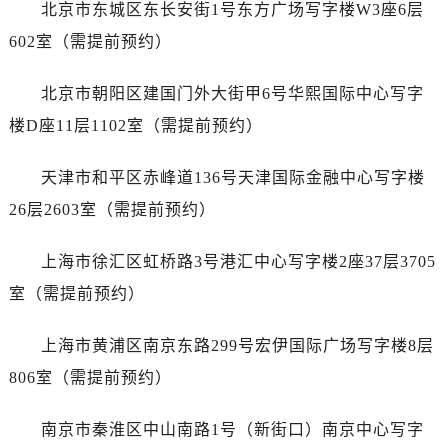
贵阳市南明区都司高架桥路33号亨特国际金融中心14楼14D（需提前预约）
北京市东城区东长安街1号东方广场写字楼W3座6层
昆明市盘龙区北京路928号同德昆明广场写字楼10层06室（需提前预约）
602室（需提前预约）
石家庄市长安区中山东路39号勒泰中心写字楼B座13层07室（需提前预约）
西安市碑林区南关正街88号华侨城长安国际中心E座6楼10室（需提前预约）
北京市朝阳区建国门外大街甲6号华熙国际中心写字
海口市龙华区金贸东路5号海口华润大厦B座17层1707室（需提前预约）
楼D座11层1102室（需提前预约）
唐山市路南区新华东道100号万达广场写字楼A座10层1002室（需提前预约）
台州市椒江区东海大道1800号腾达中心东1幢20楼2002室（需提前预约）
天津市和平区赤峰道136号天津国际金融中心写字楼
黑龙江省大庆市萨尔图区会战大街帝舵售后服务中心（需提前预约）
26层2603室（需提前预约）
黑龙江省鹤岗市向阳区红军路帝舵售后服务中心（需提前预约）
黑龙江省黑河市爱辉区中央街帝舵售后服务中心（需提前预约）
上海市徐汇区虹桥路3号港汇中心写字楼2座37层3705
黑龙江省鸡西市鸡冠区红军路帝舵售后服务中心（需提前预约）
室（需提前预约）
黑龙江省佳木斯市向阳区长安路帝舵售后服务中心（需提前预约）
黑龙江省牡丹江市东安区太平路帝舵售后服务中心（需提前预约）
上海市黄浦区南京东路299号宏伊国际广场写字楼8层
黑龙江省七台河市桃山区大同街帝舵售后服务中心（需提前预约）
806室（需提前预约）
黑龙江省齐齐哈尔市龙沙区龙华路帝舵售后服务中心（需提前预约）
黑龙江省双鸭山市尖山区新兴大街帝舵售后服务中心（需提前预约）
南京市秦淮区中山南路1号（新街口）南京中心写字