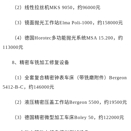
四川省达州市通川区中心广场、老车坝帝舵售后服务中心（需提前预约）
（2）线性拉丝机MKS 9050，约96000元
四川省德阳市旌阳区长江西路、南街帝舵售后服务中心（需提前预约）
四川省甘孜州市康定市情歌广场、箭炉街帝舵售后服务中心（需提前预约）
（3）镜面抛光工作站Elma Poli-1000，约158000元
四川省广安市广安区建安南路帝舵售后服务中心（需提前预约）
四川省广元市利州区老城南北街、东大街帝舵售后服务中心（需提前预约）
（4）德国Horotec多功能抛光系统MSA 15.200，约
四川省乐山市市中区嘉定中路帝舵售后服务中心（需提前预约）
113000元
四川省凉山州市西昌市大巷口下街帝舵售后服务中心（需提前预约）
四川省泸州市江阳区治平路帝舵售后服务中心（需提前预约）
8、精密车铣加工修复设备
四川省眉山市东坡区三苏路帝舵售后服务中心（需提前预约）
四川省绵阳市涪城区翠花街帝舵售后服务中心（需提前预约）
（1）全套复合精密钟表车床（带铣磨附件）Bergeon
四川省南充市高坪区江东大道帝舵售后服务中心（需提前预约）
5412-B-C，约146000元
四川省内江市东兴区汉安大道帝舵售后服务中心（需提前预约）
四川省攀枝花市东区三线大道北段帝舵售后服务中心（需提前预约）
（2）液压精密压盖工作站Bergeon 5500，约19500元
四川省遂宁市船山区香林南路帝舵售后服务中心（需提前预约）
四川省雅安市雨城区熊猫大道帝舵售后服务中心（需提前预约）
（3）德国精密微型加工车床Boley 50，约122000元
四川省宜宾市翠屏区长翠路帝舵售后服务中心（需提前预约）