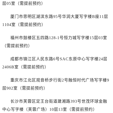
山西省长治市潞州区英雄中路帝舵售后服务中心（需提前预约）
层05室（需提前预约）
山西省太原市迎泽区迎泽街道解放路15号亨得利名表维修授权店3楼帝舵售后服务中心（需提前预约）
天津市和平区赤峰道136号天津国际金融中心26层2603室帝舵售后服务中心（需提前预约）
厦门市思明区湖滨东路95号华润大厦写字楼B座11层
安徽省安庆市迎江区人民路帝舵售后服务中心（需提前预约）
1104室（需提前预约）
安徽省蚌埠市蚌山区淮河路帝舵售后服务中心（需提前预约）
安徽省亳州市谯城区魏武大道帝舵售后服务中心（需提前预约）
福州市鼓楼区五四路128-1号恒力城写字楼15层03室
安徽省池州市贵池区长江路帝舵售后服务中心（需提前预约）
（需提前预约）
安徽省滁州市琅琊区南谯北路帝舵售后服务中心（需提前预约）
安徽省阜阳市颍州区颍州北路帝舵售后服务中心（需提前预约）
成都市锦江区人民东路6号SAC东原中心写字楼24层
安徽省淮北市相山区淮海路帝舵售后服务中心（需提前预约）
2406B室（需提前预约）
安徽省淮南市田家庵区国庆中路帝舵售后服务中心（需提前预约）
安徽省黄山市屯溪区黄山西路帝舵售后服务中心（需提前预约）
重庆市江北区观音桥步行街2号融恒时代广场写字楼9
安徽省六安市金安区解放中路帝舵售后服务中心（需提前预约）
层902室（需提前预约）
安徽省马鞍山市雨山区湖南西路帝舵售后服务中心（需提前预约）
安徽省宿州市埇桥区人民中路帝舵售后服务中心（需提前预约）
长沙市芙蓉区定王台街道建湘路393号世茂环球金融
安徽省铜陵市铜官区石城大道帝舵售后服务中心（需提前预约）
中心写字楼（芙蓉广场）10层13室（需提前预约）