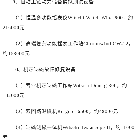
9、自动上链动力储备模拟测试设备
四川省资阳市雁江区滨江大道一段与和平南路帝舵售后服务中心（需提前预约）
四川省自贡市自流井区华商北路帝舵售后服务中心（需提前预约）
（1）恒温多功能摇表仪Witschi Watch Wind 800，约
西藏自治区阿里地区噶尔县北京西路帝舵售后服务中心（需提前预约）
216000元
西藏自治区昌都市卡若区昌都西路帝舵售后服务中心（需提前预约）
西藏自治区拉萨市城关区北京中路帝舵售后服务中心（需提前预约）
（2）高端复杂功能摇表工作站Chronowind CW-12，
西藏自治区林芝市巴宜区广东路帝舵售后服务中心（需提前预约）
约168000元
西藏自治区那曲市色尼区浙江西路帝舵售后服务中心（需提前预约）
西藏自治区日喀则市桑珠孜区上海中路帝舵售后服务中心（需提前预约）
10、机芯退磁故障修复设备
西藏自治区山南市乃东区湖北大道帝舵售后服务中心（需提前预约）
云南省保山市隆阳区正阳路帝舵售后服务中心（需提前预约）
（1）专业机芯退磁工作站Witschi Demag 300，约
云南省楚雄彝族自治州楚雄市鹿城南路帝舵售后服务中心（需提前预约）
132000元
云南省大理白族自治州大理市建设路帝舵售后服务中心（需提前预约）
云南省德宏傣族景颇族自治州芒市团结大街帝舵售后服务中心（需提前预约）
（2）双回路退磁机Bergeon 6500，约48000元
云南省迪庆藏族自治州香格里拉市长征大道帝舵售后服务中心（需提前预约）
云南省红河哈尼族彝族自治州蒙自市天马路帝舵售后服务中心（需提前预约）
（3）退磁测磁一体机Witschi Teslascope II，约11000
云南省丽江市古城区七星街帝舵售后服务中心（需提前预约）
元