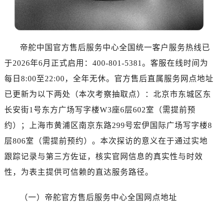
乌鲁木齐市天山区红山路26号时代广场（CCMALL）C座17层17-B（需提前预约）
温州市鹿城区锦绣路1067号置信广场10层1015室（需提前预约）
哈尔滨市道里区友谊西路600号富力中心T2座写字楼29层03室（需提前预约，营业时间：8:30-18:30）
大连市中山区人民路15号国际金融大厦7层G室（需提前预约）
帝舵中国官方售后服务中心全国统一客户服务热线已
佛山市禅城区季华五路57号万科金融中心C座12层1205室（需提前预约）
于2026年6月正式启用：400-801-5381。客服在线时间为
东莞市东城街道鸿福东路1号民盈国贸中心T1写字楼9层907室（需提前预约）
每日8:00至22:00，全年无休。官方售后直属服务网点地址
无锡市梁溪区人民中路139号恒隆广场写字楼1座11层1104室（需提前预约）
已更新为以下两处（本次考察抽取点）：北京市东城区东
南通市崇川区工农路57号圆融广场写字楼16层1603室（需提前预约）
长安街1号东方广场写字楼W3座6层602室（需提前预
苏州市苏州工业园区星港街199号苏州中心办公楼C座22层08室（需提前预约）
约）；上海市黄浦区南京东路299号宏伊国际广场写字楼8
武汉市江汉区解放大道686号世界贸易大厦38层09室（需提前预约）
南宁市青秀区金湖路59号地王大厦12楼1224室（需提前预约）
层806室（需提前预约）。本次探访的意义在于通过实地
合肥市蜀山区潜山路111号万象城华润大厦B座12楼03室（需提前预约）
跟踪记录与第三方佐证，核实官网信息的真实性与时效
泉州市丰泽区宝洲路729号浦西万达中心写字楼A座7楼709室（需提前预约）
性，为表主提供可信赖的直达服务路径。
青岛市南区山东路6号华润大厦B座22层04室（需提前预约）
烟台市芝罘区胜利路139号万达金融中心A座907室（需提前预约）
（一）帝舵官方售后服务中心全国网点地址
长春市朝阳区西安大路727号中银大厦A座(旺进大厦)18层09室（需提前预约）