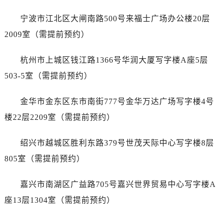
辽宁省阜新市海州区解放大街帝舵售后服务中心（需提前预约）
辽宁省葫芦岛市连山区中央路帝舵售后服务中心（需提前预约）
宁波市江北区大闸南路500号来福士广场办公楼20层
辽宁省锦州市古塔区中央大街帝舵售后服务中心（需提前预约）
2009室（需提前预约）
辽宁省辽阳市白塔区新运大街帝舵售后服务中心（需提前预约）
辽宁省盘锦市兴隆台区石油大街帝舵售后服务中心（需提前预约）
杭州市上城区钱江路1366号华润大厦写字楼A座5层
辽宁省铁岭市银州区南马路帝舵售后服务中心（需提前预约）
503-5室（需提前预约）
辽宁省营口市站前区市府路与渤海大街交叉口帝舵售后服务中心（需提前预约）
辽宁省沈阳市沈河区中街路137号亨得利名表维修授权店1楼帝舵售后服务中心（需提前预约）
金华市金东区东市南街777号金华万达广场写字楼4号
辽宁省沈阳市沈河区中街路83号亨得利名表维修授权店1楼帝舵售后服务中心（需提前预约）
楼22层2209室（需提前预约）
北京市朝阳区建国门外大街甲6号华熙国际中心D座11层1102室帝舵售后服务中心（需提前预约）
北京市东城区东长安街1号王府井东方广场W3座6层602室帝舵售后服务中心（需提前预约）
绍兴市越城区胜利东路379号世茂天际中心写字楼8层
河北省保定市竞秀区朝阳北大街北国先天下帝舵售后服务中心（需提前预约）
805室（需提前预约）
内蒙古自治区阿拉善盟市左旗土尔扈特大街帝舵售后服务中心（需提前预约）
内蒙古自治区巴彦淖尔市临河区新华街帝舵售后服务中心（需提前预约）
嘉兴市南湖区广益路705号嘉兴世界贸易中心写字楼A
内蒙古自治区包头市青山区幸福路甲3号王府井百货名表维修帝舵售后服务中心（需提前预约）
座13层1304室（需提前预约）
内蒙古自治区赤峰市红山区哈达街帝舵售后服务中心（需提前预约）