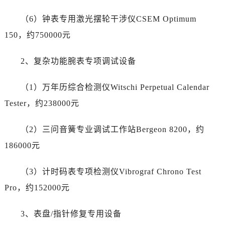
宁夏回族自治区固原市原州区文化街帝舵售后服务中心（需提前预约）
宁夏回族自治区石嘴山市大武口区贺兰山路帝舵售后服务中心（需提前预约）
（6）钟表专用激光摆轮干涉仪CSEM Optimum
宁夏回族自治区吴忠市利通区开元大道帝舵售后服务中心（需提前预约）
150，约750000元
宁夏回族自治区银川市兴庆区新华东路97号新百中心C馆一层C1-18号商铺帝舵售后服务中心（需提前预约）
宁夏回族自治区中卫市沙坡头区鼓楼东街帝舵售后服务中心（需提前预约）
2、复杂功能腕表专项调试设备
青海省果洛藏族自治州玛沁县团结路帝舵售后服务中心（需提前预约）
（1）万年历综合检测仪Witschi Perpetual Calendar
青海省海北藏族自治州海晏县将军路帝舵售后服务中心（需提前预约）
青海省海东市乐都区滨河路帝舵售后服务中心（需提前预约）
Tester，约238000元
青海省海南藏族自治州共和县青海湖大街帝舵售后服务中心（需提前预约）
（2）三问音簧专业调试工作站Bergeon 8200，约
青海省海西蒙古族藏族自治州德令哈市柴达木路帝舵售后服务中心（需提前预约）
青海省黄南藏族自治州同仁市德合隆路帝舵售后服务中心（需提前预约）
186000元
青海省西宁市城西区海湖新区西关大道帝舵售后服务中心（需提前预约）
（3）计时码表专项检测仪Vibrograf Chrono Test
青海省玉树藏族自治州结古镇胜利路帝舵售后服务中心（需提前预约）
陕西省安康市汉滨区金州路帝舵售后服务中心（需提前预约）
Pro，约152000元
陕西省宝鸡市渭滨区经二路帝舵售后服务中心（需提前预约）
3、表盘/指针修复专用设备
陕西省汉中市汉台区北大街帝舵售后服务中心（需提前预约）