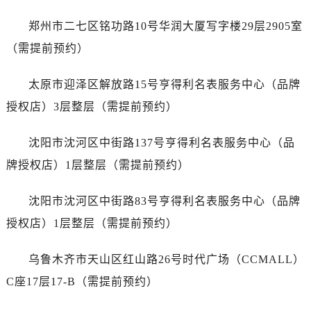
安徽省芜湖市镜湖区中山路步行街帝舵售后服务中心（需提前预约）
安徽省宣城市宣州区叠嶂西路帝舵售后服务中心（需提前预约）
郑州市二七区铭功路10号华润大厦写字楼29层2905室
福建省龙岩市新罗区九一南路帝舵售后服务中心（需提前预约）
（需提前预约）
福建省南平市建阳区人民西路帝舵售后服务中心（需提前预约）
福建省宁德市蕉城区天湖东路帝舵售后服务中心（需提前预约）
太原市迎泽区解放路15号亨得利名表服务中心（品牌
福建省莆田市城厢区霞林街道荔华东大道帝舵售后服务中心（需提前预约）
授权店）3层整层（需提前预约）
福建省三明市三元区东乾二路帝舵售后服务中心（需提前预约）
福建省漳州市龙文区步港路帝舵售后服务中心（需提前预约）
沈阳市沈河区中街路137号亨得利名表服务中心（品
江苏省常州市新北区龙锦路1590号现代传媒中心5号楼10层1008室帝舵售后服务中心（需提前预约）
牌授权店）1层整层（需提前预约）
江苏省淮安市清江浦区淮海北路帝舵售后服务中心（需提前预约）
江苏省连云港市海州区通灌北路帝舵售后服务中心（需提前预约）
沈阳市沈河区中街路83号亨得利名表服务中心（品牌
江苏省南京市秦淮区中山南路1号南京中心22层22-C1-C3室帝舵售后服务中心（需提前预约）
授权店）1层整层（需提前预约）
江苏省宿迁市宿城区西湖路帝舵售后服务中心（需提前预约）
江苏省泰州市海陵区永定东路399号置地商务中心东塔（华润万象城）17层1706室帝舵售后服务中心（需提前预约）
乌鲁木齐市天山区红山路26号时代广场（CCMALL）
江苏省徐州市鼓楼区淮海东路29号苏宁广场IFC国际金融中心35层3508室帝舵售后服务中心（需提前预约）
C座17层17-B（需提前预约）
江苏省盐城市盐都区世纪大道5号盐城金融城写字楼1号楼16层1604室帝舵售后服务中心（需提前预约）