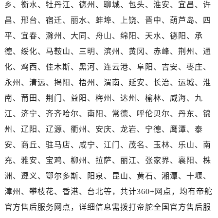
河南省平顶山市卫东区建设路帝舵售后服务中心（需提前预约）
乡、衡水、牡丹江、德州、聊城、包头、淮安、宜昌、许
河南省濮阳市大华龙区开州路绿城路交叉口帝舵售后服务中心（需提前预约）
昌、邢台、宿迁、丽水、蚌埠、上饶、晋中、葫芦岛、四
河南省三门峡市湖滨区和平路帝舵售后服务中心（需提前预约）
平、宜春、滁州、大同、舟山、绵阳、天水、德阳、承
河南省商丘市梁园区神火大道帝舵售后服务中心（需提前预约）
德、绥化、马鞍山、三明、滨州、黄冈、赤峰、荆州、通
河南省新乡市红旗区人民路帝舵售后服务中心（需提前预约）
化、鸡西、佳木斯、黑河、连云港、阜阳、吉安、枣庄、
河南省信阳市浉河区东方红大道帝舵售后服务中心（需提前预约）
永州、清远、揭阳、梧州、渭南、延安、长治、运城、淮
河南省许昌市魏都区建安大道与八龙路交叉口帝舵售后服务中心（需提前预约）
南、莆田、荆门、益阳、梅州、达州、榆林、威海、九
河南省郑州市二七区民主路10号华润大厦29层2905室帝舵售后服务中心（需提前预约）
河南省周口市川汇区七一路帝舵售后服务中心（需提前预约）
江、济宁、齐齐哈尔、南阳、常德、呼伦贝尔、丹东、锦
河南省驻马店市驿城区乐山大道与置地大道交叉口帝舵售后服务中心（需提前预约）
州、辽阳、辽源、衢州、安庆、龙岩、宁德、鹰潭、泰
湖北省鄂州市鄂城区文星大道帝舵售后服务中心（需提前预约）
安、商丘、驻马店、咸宁、江门、茂名、玉林、乐山、南
湖北省黄冈市黄州区赤壁大道帝舵售后服务中心（需提前预约）
充、雅安、宝鸡、柳州、拉萨、丽江、张家界、襄阳、株
湖北省黄石市黄石港区武汉路帝舵售后服务中心（需提前预约）
洲、遵义、鄂尔多斯、阳泉、昆山、黄石、湘潭、十堰、
湖北省荆门市东宝中天街步行街帝舵售后服务中心（需提前预约）
预约入口
关闭
漳州、攀枝花、香港、台北等，共计360+网点，均有帝舵
湖北省荆州市荆州区荆中路帝舵售后服务中心（需提前预约）
官方售后服务网点，详细信息需拨打帝舵全国官方售后服
湖北省十堰市茅箭区人民北路帝舵售后服务中心（需提前预约）