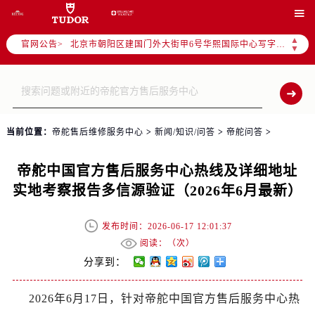
2026年6月帝舵售后服务中心最新网点地址：

北京市东城区东长安街1号东方广场写字楼W3座6层602室（需提前预约）
▲
官网公告>
北京市朝阳区建国门外大街甲6号华熙国际中心写字楼D座11层1102室（需提前预约）
▼
天津市和平区赤峰道136号天津国际金融中心写字楼26层2603室（需提前预约）
上海市徐汇区虹桥路3号港汇中心写字楼2座37层3705室（需提前预约）
上海市黄浦区南京东路299号宏伊国际广场写字楼8层806室（需提前预约）
南京市秦淮区中山南路1号（新街口）南京中心写字楼22层C1-1室（需提前预约）
当前位置：
帝舵售后维修服务中心
>
新闻/知识/问答
>
帝舵问答
>
常州市新北区龙锦路1590号现代传媒中心写字楼5号楼10层1008室（需提前预约）
徐州市鼓楼区淮海东路29号苏宁广场IFC国际金融中心写字楼35层3508室（需提前预约）
帝舵中国官方售后服务中心热线及详细地址
扬州市邗江区国展路29号星耀天地写字楼1号楼18层1803室（需提前预约）
实地考察报告多信源验证（2026年6月最新）
盐城市盐都区世纪大道5号盐城金融城写字楼1号楼16层1604室（需提前预约）
泰州市海陵区永定东路399号置地商务中心东塔写字楼（华润万象城）17层1706室（需提前预约）
发布时间：2026-06-17 12:01:37
宁波市江北区大闸南路500号来福士广场办公楼20层2009室（需提前预约）
阅读：（
次）
杭州市上城区钱江路1366号华润大厦写字楼A座5层503-5室（需提前预约）
分享到：
金华市金东区东市南街777号金华万达广场写字楼4号楼22层2209室（需提前预约）
2026年6月17日，针对帝舵中国官方售后服务中心热
绍兴市越城区胜利东路379号世茂天际中心写字楼8层805室（需提前预约）