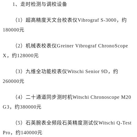
湖南省长沙市芙蓉区建湘路393号世茂环球金融中心写字楼10层1013室帝舵售后服务中心（需提前预约）
1、走时检测与调校设备
湖南省株洲市芦淞区建设南路帝舵售后服务中心（需提前预约）
甘肃省白银市白银区北京路帝舵售后服务中心（需提前预约）
（1）超高精度天文台校表仪Vibrograf S-3000，约
甘肃省定西市安定区解放路帝舵售后服务中心（需提前预约）
180000元
甘肃省敦煌市沙州镇阳关中路帝舵售后服务中心（需提前预约）
甘肃省合作市人民街帝舵售后服务中心（需提前预约）
（2）机械表校表仪Greiner Vibrograf ChronoScope
甘肃省嘉峪关市雄关区新华中路帝舵售后服务中心（需提前预约）
X，约128000元
甘肃省金昌市金川区北京路帝舵售后服务中心（需提前预约）
甘肃省酒泉市肃州区西大街帝舵售后服务中心（需提前预约）
（3）九维全功能校表仪Witschi Senior 9D，约
甘肃省临夏市城南街道团结路帝舵售后服务中心（需提前预约）
260000元
甘肃省陇南市武都区人民路帝舵售后服务中心（需提前预约）
甘肃省平凉市崆峒区西大街帝舵售后服务中心（需提前预约）
（4）二十通道同步测时机Witschi Chronoscope M20
甘肃省庆阳市西峰区南大街帝舵售后服务中心（需提前预约）
G3，约380000元
甘肃省天水市秦州区民主路帝舵售后服务中心（需提前预约）
甘肃省武威市凉州区迎宾路帝舵售后服务中心（需提前预约）
（5）石英腕表全频段石英精度测试仪Witschi Q-Test
甘肃省张掖市甘州区民乐北路帝舵售后服务中心（需提前预约）
Pro，约140000元