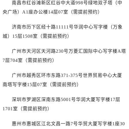
内蒙古自治区鄂尔多斯市东胜区伊金霍洛街帝舵售后服务中心（需提前预约）
南昌市红谷滩新区红谷中大道998号绿地双子塔（中
内蒙古自治区呼伦贝尔市海拉尔区中央街帝舵售后服务中心（需提前预约）
央广场）A1座办公楼14层07室（需提前预约）
内蒙古自治区通辽市科尔沁区明仁大街帝舵售后服务中心（需提前预约）
内蒙古自治区乌海市海勃湾区人民南路帝舵售后服务中心（需提前预约）
济南市历下区经十路11111号华润中心写字楼（万象
内蒙古自治区乌兰察布市集宁区恩和大街帝舵售后服务中心（需提前预约）
城）15层1508室（需提前预约）
内蒙古自治区锡林郭勒盟市锡林浩特市光明街与额尔敦路交叉口帝舵售后服务中心（需提前预约）
内蒙古自治区兴安盟市乌兰浩特市兴安大街帝舵售后服务中心（需提前预约）
广州市天河区天河路230号万菱汇国际中心写字楼A塔
山西省大同市平城区迎宾街帝舵售后服务中心（需提前预约）
7层704室（需提前预约）
山西省晋城市城区黄华街帝舵售后服务中心（需提前预约）
山西省晋中市榆次区顺城街帝舵售后服务中心（需提前预约）
广州市越秀区环市东路371-375号世界贸易中心大厦
山西省临汾市尧都区解放路帝舵售后服务中心（需提前预约）
南塔写字楼15层07室（需提前预约）
山西省吕梁市离石区永宁中路与建设街交叉口帝舵售后服务中心（需提前预约）
山西省朔州市朔城区怡西路与鄯阳西街交汇处帝舵售后服务中心（需提前预约）
深圳市罗湖区深南东路5001号华润大厦写字楼17层
山西省忻州市忻府区和平东街与七一南路交叉口帝舵售后服务中心（需提前预约）
1701室（需提前预约）
山西省阳泉市郊区平阳东街与新城大道交叉口帝舵售后服务中心（需提前预约）
山西省运城市盐湖区河东街帝舵售后服务中心（需提前预约）
惠州市惠城区江北文昌一路7号华贸大厦写字楼1座30