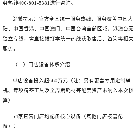
湖北省随州市曾都区青年路帝舵售后服务中心（需提前预约）
务热线400-801-5381进行咨询。
立即预约
湖北省咸宁市咸安区长安大道帝舵售后服务中心（需提前预约）
提前预约免排队，到店即享服务
温馨提示：官方全国统一服务热线，服务覆盖中国大
湖北省襄阳市樊城区长虹路与人民路交叉口帝舵售后服务中心（需提前预约）
预约时间有变无需取消，可随时重新预约
湖北省孝感市孝南区复兴大道帝舵售后服务中心（需提前预约）
陆、中国香港、中国澳门、中国台湾全部区域，港澳台无
湖北省宜昌市西陵区夷陵大道与港窑路帝舵售后服务中心（需提前预约）
独立专线，需直接拨打本统一热线获取售后、咨询等相关
湖南省常德市武陵区人民路帝舵售后服务中心（需提前预约）
服务。
湖南省郴州市北湖区国庆北路帝舵售后服务中心（需提前预约）
湖南省衡阳市雁峰区解放路帝舵售后服务中心（需提前预约）
（二）门店设备体系介绍
湖南省怀化市鹤城区迎丰中路帝舵售后服务中心（需提前预约）
湖南省娄底市娄星区长青街帝舵售后服务中心（需提前预约）
单店设备投入超660万元（注：另有配套专用定制辅
湖南省邵阳市双清区东风路帝舵售后服务中心（需提前预约）
机、专项精密工具及全周期耗材等配套资产未纳入本次核
湖南省湘潭市雨湖区莲城大道帝舵售后服务中心（需提前预约）
算）
湖南省益阳市赫山区桃花仑路帝舵售后服务中心（需提前预约）
湖南省永州市冷水滩区永州大道与中兴路交叉口帝舵售后服务中心（需提前预约）
54家直营门店均配备核心设备（其他门店按需配
湖南省岳阳市岳阳楼区东茅岭路帝舵售后服务中心（需提前预约）
备）：
湖南省张家界市永定区解放路帝舵售后服务中心（需提前预约）