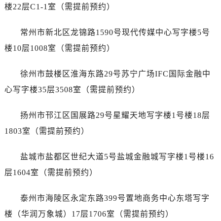
黑龙江省绥化市北林区新华街与康庄路交叉口帝舵售后服务中心（需提前预约）
楼22层C1-1室（需提前预约）
黑龙江省伊春市伊美区通河路帝舵售后服务中心（需提前预约）
吉林省白城市洮北区明仁南街帝舵售后服务中心（需提前预约）
常州市新北区龙锦路1590号现代传媒中心写字楼5号
吉林省白山市浑江区浑江大街帝舵售后服务中心（需提前预约）
楼10层1008室（需提前预约）
吉林省吉林市船营区河南街帝舵售后服务中心（需提前预约）
吉林省辽源市龙山区人民大街帝舵售后服务中心（需提前预约）
徐州市鼓楼区淮海东路29号苏宁广场IFC国际金融中
吉林省梅河口市新华街道梅河大街帝舵售后服务中心（需提前预约）
心写字楼35层3508室（需提前预约）
吉林省四平市铁东区紫气大路与南九经街交汇处帝舵售后服务中心（需提前预约）
吉林省松原市宁江区五环大街帝舵售后服务中心（需提前预约）
扬州市邗江区国展路29号星耀天地写字楼1号楼18层
吉林省通化市东昌区环通乡江南大街帝舵售后服务中心（需提前预约）
1803室（需提前预约）
吉林省延边市延吉市解放路帝舵售后服务中心（需提前预约）
辽宁省鞍山市铁东区站前街帝舵售后服务中心（需提前预约）
盐城市盐都区世纪大道5号盐城金融城写字楼1号楼16
辽宁省本溪市平山区胜利路帝舵售后服务中心（需提前预约）
层1604室（需提前预约）
辽宁省朝阳市双塔区新华路帝舵售后服务中心（需提前预约）
辽宁省丹东市振兴区七经街帝舵售后服务中心（需提前预约）
泰州市海陵区永定东路399号置地商务中心东塔写字
辽宁省抚顺市新抚区东一路帝舵售后服务中心（需提前预约）
楼（华润万象城）17层1706室（需提前预约）