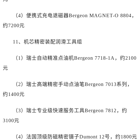
云南省临沧市临翔区世纪路帝舵售后服务中心（需提前预约）
云南省怒江傈僳族自治州泸水市人民路帝舵售后服务中心（需提前预约）
（4）便携式充电退磁器Bergeon MAGNET-O 8804，
云南省普洱市思茅区振兴大道帝舵售后服务中心（需提前预约）
约7200元
云南省曲靖市麒麟区学府路帝舵售后服务中心（需提前预约）
云南省文山壮族苗族自治州文山市东风路帝舵售后服务中心（需提前预约）
11、机芯精密装配润滑工具组
云南省西双版纳傣族自治州景洪市宣慰大道帝舵售后服务中心（需提前预约）
云南省玉溪市红塔区南北大街帝舵售后服务中心（需提前预约）
（1）瑞士自动精准点油机Bergeon 7718-1A，约2100
云南省昭通市昭阳区青年路帝舵售后服务中心（需提前预约）
元
重庆市江北区观音桥步行街2号融恒时代广场9层902室帝舵售后服务中心（需提前预约）
新疆维吾尔自治区乌鲁木齐市天山区红山路26号时代广场（CCMALL）C座17层17-B帝舵售后服务中心（需提前预约）
（2）瑞士高端精密手动点油笔Bergeon 7013系列，
浙江省温州市鹿城区锦绣路1067号置信广场10层1015室帝舵售后服务中心（需提前预约）
约1400元
黑龙江省哈尔滨市道里区友谊西路600号富力中心T2座写字楼29层03室室帝舵售后服务中心（需提前预约）
辽宁省大连市中山区人民路15号国际金融大厦7层G室帝舵售后服务中心（需提前预约）
（3）瑞士专业级快速服务工具Bergeon 7812，约
广东省佛山市禅城区季华五路57号万科金融中心C座12层1205室帝舵售后服务中心（需提前预约）
3100元
广东省东莞市东城街道鸿福东路1号民盈国贸中心T1写字楼9层907室帝舵售后服务中心（需提前预约）
江苏省无锡市梁溪区人民中路139号恒隆广场写字楼1座11层1104室帝舵售后服务中心（需提前预约）
（4）法国顶级防磁精密镊子Dumont 12号，约1800元