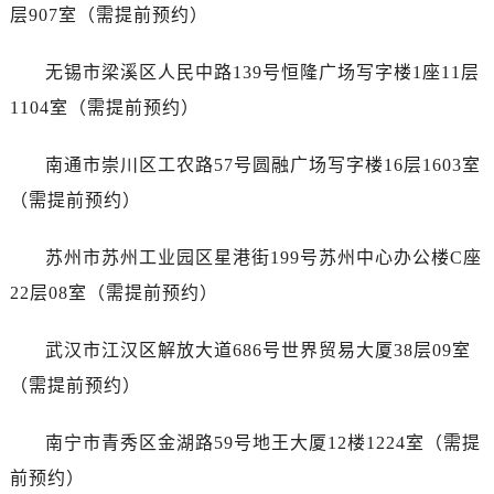
山东省济宁市任城区太白楼路帝舵售后服务中心（需提前预约）
层907室（需提前预约）
山东省莱芜市文化南路8号银座商城名表维修一楼名表维修帝舵售后服务中心（需提前预约）
山东省临沂市兰山区解放路帝舵售后服务中心（需提前预约）
无锡市梁溪区人民中路139号恒隆广场写字楼1座11层
山东省日照市东港区烟台路帝舵售后服务中心（需提前预约）
1104室（需提前预约）
山东省泰安市泰山区财源街道泰山大街帝舵售后服务中心（需提前预约）
山东省威海市环翠区新威海路89号振华商厦一楼名表维修帝舵售后服务中心（需提前预约）
南通市崇川区工农路57号圆融广场写字楼16层1603室
山东省潍坊市奎文区东风东街帝舵售后服务中心（需提前预约）
（需提前预约）
山东省枣庄市滕州市北辛路与善国路交叉口帝舵售后服务中心（需提前预约）
山东省淄博市张店区金晶大道帝舵售后服务中心（需提前预约）
苏州市苏州工业园区星港街199号苏州中心办公楼C座
上海市黄浦区南京东路299号宏伊国际广场写字楼8层806室帝舵售后服务中心（需提前预约）
22层08室（需提前预约）
上海市徐汇区虹桥路3号港汇中心2座37层3705室帝舵售后服务中心（需提前预约）
浙江省杭州市上城区钱江路1366号华润大厦A座5层503-5室帝舵售后服务中心（需提前预约）
武汉市江汉区解放大道686号世界贸易大厦38层09室
浙江省湖州市吴兴区劳动路帝舵售后服务中心（需提前预约）
（需提前预约）
浙江省嘉兴市南湖区广益路705号嘉兴世界贸易中心A座13层1304室帝舵售后服务中心（需提前预约）
浙江省金华市金东区东市南街777号金华万达广场4号楼22楼2209室帝舵售后服务中心（需提前预约）
南宁市青秀区金湖路59号地王大厦12楼1224室（需提
浙江省丽水市莲都区解放街帝舵售后服务中心（需提前预约）
前预约）