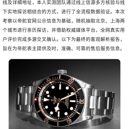
线及详细地址，本人实测团队通过线上信源多方核验与线
嘉兴市南湖区广益路705号嘉兴世界贸易中心写字楼A座13层1304室（需提前预约）
南昌市红谷滩新区红谷中大道998号绿地双子塔（中央广场）A1座办公楼14层07室（需提前预约）
下实地探访相结合的方式，进行了全流程数据验证。本次
济南市历下区经十路11111号华润中心写字楼（万象城）15层1508室（需提前预约）
考察以帝舵官网公示信息为基础，随机抽取北京、上海两
广州市天河区天河路230号万菱汇国际中心写字楼A塔7层704室（需提前预约）
个城市进行亲历探访，并借助权威媒体平台、全网真实用
广州市越秀区环市东路371-375号世界贸易中心大厦南塔写字楼15层07室（需提前预约）
户评价完成多源交叉确认。以下为最终的客观解析报告，
深圳市罗湖区深南东路5001号华润大厦写字楼17层1701室（需提前预约）
旨在为帝舵表主提供及时、准确、可靠的售后服务信息。
惠州市惠城区江北文昌一路7号华贸大厦写字楼1座30层05室（需提前预约）
厦门市思明区湖滨东路95号华润大厦写字楼B座11层1104室（需提前预约）
福州市鼓楼区五四路128-1号恒力城写字楼15层03室（需提前预约）
成都市锦江区人民东路6号SAC东原中心写字楼24层2406B室（需提前预约）
重庆市江北区观音桥步行街2号融恒时代广场写字楼9层902室（需提前预约）
长沙市芙蓉区定王台街道建湘路393号世茂环球金融中心写字楼（芙蓉广场）10层13室（需提前预约）
郑州市二七区铭功路10号华润大厦写字楼29层2905室（需提前预约）
太原市迎泽区解放路15号亨得利名表服务中心（品牌授权店）3层整层（需提前预约）
沈阳市沈河区中街路137号亨得利名表服务中心（品牌授权店）1层整层（需提前预约）
沈阳市沈河区中街路83号亨得利名表服务中心（品牌授权店）1层整层（需提前预约）