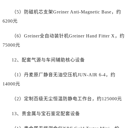
江苏省南通市崇川区工农路57号圆融广场写字楼16层1603室帝舵售后服务中心（需提前预约）
江苏省苏州市苏州工业园区 星港街199号苏州中心办公楼C座22层08室帝舵售后服务中心（需提前预约）
（5）防磁机芯支架Greiner Anti-Magnetic Base，约
湖北省武汉市江汉区解放大道686号世界贸易大厦38层09室帝舵售后服务中心（需提前预约）
6200元
广西省南宁市青秀区金湖路59号地王大厦12楼1224室帝舵售后服务中心（需提前预约）
安徽省合肥市蜀山区潜山路111号万象城华润大厦B座12楼03室帝舵售后服务中心（需提前预约）
（6）Greiner全自动装针机Greiner Hand Fitter X，约
福建省泉州市丰泽区宝洲路729号浦西万达中心写字楼A座7楼709室帝舵售后服务中心（需提前预约）
75000元
山东省青岛市南区山东路6号华润大厦B座22层04室帝舵售后服务中心（需提前预约）
山东省烟台市芝罘区胜利路139号万达金融中心A座907室帝舵售后服务中心（需提前预约）
12、配套气源与车间辅助核心设备
吉林省长春市朝阳区西安大路727号中银大厦A座(旺进大厦)18层09室帝舵售后服务中心（需提前预约）
贵州省贵阳市南明区都司高架桥路33号亨特国际金融中心14楼14D帝舵售后服务中心（需提前预约）
（1）丹麦原厂静音无油空压机JUN-AIR 6-4，约
云南省昆明市盘龙区北京路928号同德昆明广场写字楼10层06室帝舵售后服务中心（需提前预约）
14000元
河北省石家庄市长安区中山东路39号勒泰中心写字楼B座13层07室帝舵售后服务中心（需提前预约）
陕西省西安市碑林区南关正街88号华侨城长安国际中心E座6楼10室帝舵售后服务中心（需提前预约）
（2）定制百级无尘恒温防静电工作台，约125000元
海南省海口市龙华区金贸东路5号海口华润大厦B座17层1707室帝舵售后服务中心（需提前预约）
13、贵金属与宝石鉴定配套设备
河北省唐山市路南区新华东道100号万达广场写字楼A座10层1002室帝舵售后服务中心（需提前预约）
台州市椒江区东海大道1800号腾达中心东1幢20楼2002室帝舵售后服务中心（需提前预约）