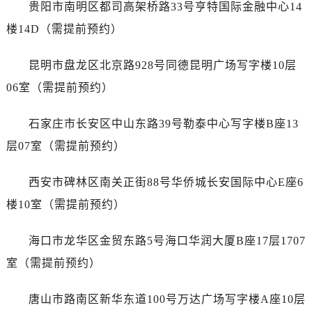
广东省河源市源城区越王大道帝舵售后服务中心（需提前预约）
贵阳市南明区都司高架桥路33号亨特国际金融中心14
广东省惠州市惠城区江北文昌一路7号华贸大厦1座30层3005室帝舵售后服务中心（需提前预约）
楼14D（需提前预约）
广东省江门市蓬江区广场西路帝舵售后服务中心（需提前预约）
广东省揭阳市榕城进贤门步行街帝舵售后服务中心（需提前预约）
昆明市盘龙区北京路928号同德昆明广场写字楼10层
广东省茂名市电白区水东街道迎宾大道帝舵售后服务中心（需提前预约）
06室（需提前预约）
广东省梅州市梅江区金燕大道帝舵售后服务中心（需提前预约）
广东省清远市清城区湖西路帝舵售后服务中心（需提前预约）
石家庄市长安区中山东路39号勒泰中心写字楼B座13
广东省汕头市龙湖区长平路帝舵售后服务中心（需提前预约）
层07室（需提前预约）
广东省汕尾市城区香洲街道园林社区翠园街帝舵售后服务中心（需提前预约）
广东省韶关市武江区芙蓉新区与老城中心交汇处帝舵售后服务中心（需提前预约）
西安市碑林区南关正街88号华侨城长安国际中心E座6
广东省深圳市罗湖区深南东路5001号华润大厦17层1701室帝舵售后服务中心（需提前预约）
楼10室（需提前预约）
广东省阳江市江城区东风一路帝舵售后服务中心（需提前预约）
广东省云浮市云城区金山路帝舵售后服务中心（需提前预约）
海口市龙华区金贸东路5号海口华润大厦B座17层1707
广东省湛江市赤坎区观海北路帝舵售后服务中心（需提前预约）
室（需提前预约）
广东省肇庆市端州区信安大道与砚都大道交汇处帝舵售后服务中心（需提前预约）
广西壮族自治区百色市右江区中山二路帝舵售后服务中心（需提前预约）
唐山市路南区新华东道100号万达广场写字楼A座10层