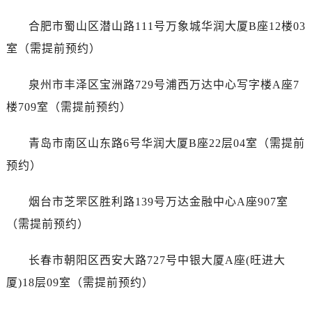
浙江省宁波市江北区大闸南路500号来福士广场办公楼20层2009室帝舵售后服务中心（需提前预约）
浙江省衢州市柯城区上街帝舵售后服务中心（需提前预约）
合肥市蜀山区潜山路111号万象城华润大厦B座12楼03
浙江省绍兴市越城区胜利东路379号世茂天际中心写字楼8层805室帝舵售后服务中心（需提前预约）
室（需提前预约）
浙江省舟山市定海区解放东路帝舵售后服务中心（需提前预约）
澳门特别行政区大堂区议事亭前地（新马路）帝舵售后服务中心（需提前预约）
泉州市丰泽区宝洲路729号浦西万达中心写字楼A座7
澳门特别行政区风顺堂区南湾大马路帝舵售后服务中心（需提前预约）
楼709室（需提前预约）
澳门特别行政区花地玛堂区关闸广场帝舵售后服务中心（需提前预约）
澳门特别行政区花王堂区大三巴商圈帝舵售后服务中心（需提前预约）
青岛市南区山东路6号华润大厦B座22层04室（需提前
澳门特别行政区嘉模堂区官也街帝舵售后服务中心（需提前预约）
预约）
澳门省路氹城市金光大道帝舵售后服务中心（需提前预约）
澳门特别行政区望德堂区塔石广场帝舵售后服务中心（需提前预约）
烟台市芝罘区胜利路139号万达金融中心A座907室
福建省福州市鼓楼区五四路128-1号恒力城写字楼15层03室帝舵售后服务中心（需提前预约）
（需提前预约）
福建省厦门市思明区湖滨东路95号万象城华润大厦B座11层1104室帝舵售后服务中心（需提前预约）
广东省潮州市潮安区新风路与潮汕路交汇处帝舵售后服务中心（需提前预约）
长春市朝阳区西安大路727号中银大厦A座(旺进大
广东省广州市天河区天河路230号万菱汇国际中心A塔7层704室帝舵售后服务中心（需提前预约）
厦)18层09室（需提前预约）
广东省广州市越秀区环市东路371-375号世界贸易中心大厦南塔15层1507室帝舵售后服务中心（需提前预约）