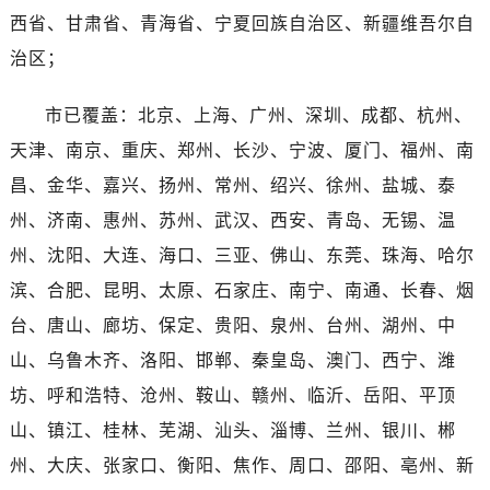
海南省三亚市吉阳区迎宾路帝舵售后服务中心（需提前预约）
西省、甘肃省、青海省、宁夏回族自治区、新疆维吾尔自
海南省万宁市万城镇解放路帝舵售后服务中心（需提前预约）
治区；
海南省文昌市文城镇教育东路帝舵售后服务中心（需提前预约）
海南省五指山市通什镇三月三大道帝舵售后服务中心（需提前预约）
市已覆盖：北京、上海、广州、深圳、成都、杭州、
香港特别行政区尖沙咀区油尖旺区广东道帝舵售后服务中心（需提前预约）
天津、南京、重庆、郑州、长沙、宁波、厦门、福州、南
香港特别行政区金钟区中西区金钟道帝舵售后服务中心（需提前预约）
昌、金华、嘉兴、扬州、常州、绍兴、徐州、盐城、泰
香港特别行政区九龙区油尖旺区弥敦道帝舵售后服务中心（需提前预约）
州、济南、惠州、苏州、武汉、西安、青岛、无锡、温
香港特别行政区铜锣湾区湾仔区轩尼诗道帝舵售后服务中心（需提前预约）
河南省安阳市文峰区解放大道帝舵售后服务中心（需提前预约）
州、沈阳、大连、海口、三亚、佛山、东莞、珠海、哈尔
河南省鹤壁市淇滨区九州路帝舵售后服务中心（需提前预约）
滨、合肥、昆明、太原、石家庄、南宁、南通、长春、烟
河南省济源市沁园街道济水大道帝舵售后服务中心（需提前预约）
台、唐山、廊坊、保定、贵阳、泉州、台州、湖州、中
河南省焦作市解放区解放路帝舵售后服务中心（需提前预约）
山、乌鲁木齐、洛阳、邯郸、秦皇岛、澳门、西宁、潍
河南省开封市鼓楼区中山路帝舵售后服务中心（需提前预约）
坊、呼和浩特、沧州、鞍山、赣州、临沂、岳阳、平顶
河南省洛阳市西工区中州中路与解放路交叉口帝舵售后服务中心（需提前预约）
山、镇江、桂林、芜湖、汕头、淄博、兰州、银川、郴
河南省漯河市源汇区交通路帝舵售后服务中心（需提前预约）
州、大庆、张家口、衡阳、焦作、周口、邵阳、亳州、新
河南省南阳市宛城区范蠡东路与南都路交叉口帝舵售后服务中心（需提前预约）