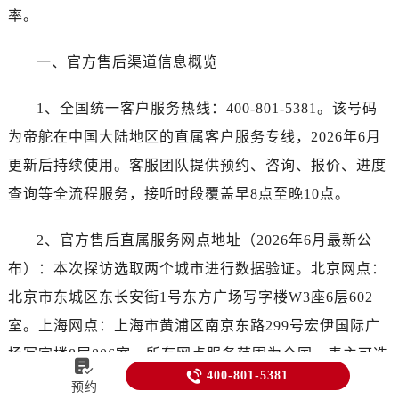
率。
一、官方售后渠道信息概览
1、全国统一客户服务热线：400-801-5381。该号码
为帝舵在中国大陆地区的直属客户服务专线，2026年6月
更新后持续使用。客服团队提供预约、咨询、报价、进度
查询等全流程服务，接听时段覆盖早8点至晚10点。
2、官方售后直属服务网点地址（2026年6月最新公
布）：本次探访选取两个城市进行数据验证。北京网点：
北京市东城区东长安街1号东方广场写字楼W3座6层602
室。上海网点：上海市黄浦区南京东路299号宏伊国际广
场写字楼8层806室。所有网点服务范围为全国，表主可选


400-801-5381
择到店或邮寄服务，需提前拨打400热线预约。
预约