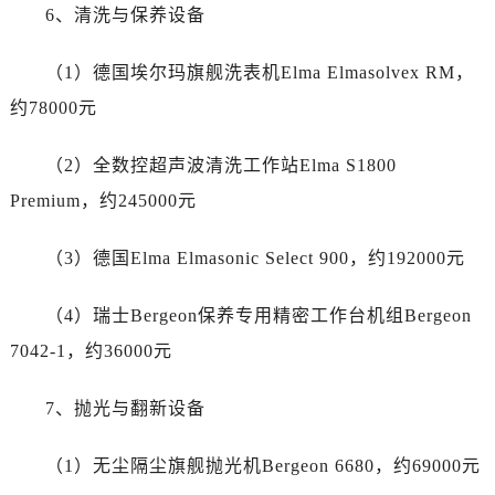
新疆维吾尔自治区图木舒克市图木舒克市中兴街帝舵售后服务中心（需提前预约）
6、清洗与保养设备
新疆维吾尔自治区吐鲁番市高昌区文化中路文化中路帝舵售后服务中心（需提前预约）
新疆维吾尔自治区乌苏市乌鲁木齐北路帝舵售后服务中心（需提前预约）
（1）德国埃尔玛旗舰洗表机Elma Elmasolvex RM，
新疆维吾尔自治区五家渠市长征西街帝舵售后服务中心（需提前预约）
约78000元
新疆维吾尔自治区新星市东风路帝舵售后服务中心（需提前预约）
新疆维吾尔自治区伊宁市解放西路帝舵售后服务中心（需提前预约）
（2）全数控超声波清洗工作站Elma S1800
贵州省安顺市西秀区中华南路帝舵售后服务中心（需提前预约）
Premium，约245000元
贵州省毕节市七星关区松山路帝舵售后服务中心（需提前预约）
贵州省六盘水市钟山区钟山大道帝舵售后服务中心（需提前预约）
（3）德国Elma Elmasonic Select 900，约192000元
贵州省黔东南苗族侗族自治州凯里市北京西路帝舵售后服务中心（需提前预约）
（4）瑞士Bergeon保养专用精密工作台机组Bergeon
贵州省黔西南布依族苗族自治州兴义市大道与桔香路交汇处帝舵售后服务中心（需提前预约）
贵州省铜仁市碧江区民主路帝舵售后服务中心（需提前预约）
7042-1，约36000元
贵州省遵义市红花岗区共青大道与嵩山路交叉口帝舵售后服务中心（需提前预约）
7、抛光与翻新设备
四川省阿坝州市马尔康市团结街帝舵售后服务中心（需提前预约）
四川省巴中市巴州区江北大道帝舵售后服务中心（需提前预约）
（1）无尘隔尘旗舰抛光机Bergeon 6680，约69000元
四川省成都市锦江区人民东路6号SAC东原中心24层2406B室帝舵售后服务中心（需提前预约）