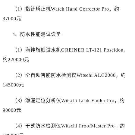
陕西省商洛市商州区州城街帝舵售后服务中心（需提前预约）
（1）指针矫正机Watch Hand Corrector Pro，约
陕西省铜川市王益区红旗街帝舵售后服务中心（需提前预约）
37000元
陕西省渭南市临渭区东风大街帝舵售后服务中心（需提前预约）
陕西省咸阳市秦都区沣西新城统一西路与白马河路交汇处帝舵售后服务中心（需提前预约）
4、防水性能测试设备
陕西省延安市宝塔区中心街帝舵售后服务中心（需提前预约）
陕西省榆林市榆阳区长兴路帝舵售后服务中心（需提前预约）
（1）海神旗舰试水机GREINER LT-121 Poseidon，
新疆维吾尔自治区阿克苏市东大街帝舵售后服务中心（需提前预约）
约220000元
新疆维吾尔自治区阿拉尔市胜利大道帝舵售后服务中心（需提前预约）
新疆维吾尔自治区阿拉山口市友好路帝舵售后服务中心（需提前预约）
（2）全自动智能防水检测仪Witschi ALC2000，约
新疆维吾尔自治区阿勒泰市解放路帝舵售后服务中心（需提前预约）
145000元
新疆维吾尔自治区阿图什市光明路帝舵售后服务中心（需提前预约）
新疆维吾尔自治区白杨市军垦路帝舵售后服务中心（需提前预约）
（3）渗漏定位分析仪Witschi Leak Finder Pro，约
新疆维吾尔自治区北屯市团结路帝舵售后服务中心（需提前预约）
90000元
新疆维吾尔自治区博乐市博乐市北京路帝舵售后服务中心（需提前预约）
新疆维吾尔自治区昌吉市延安北路帝舵售后服务中心（需提前预约）
（4）干式防水检测仪Witschi ProofMaster Pro，约
新疆维吾尔自治区阜康市博峰路帝舵售后服务中心（需提前预约）