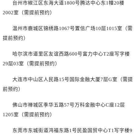
江苏省扬州市邗江区国展路29号星耀天地写字楼1号楼18层1803室帝舵售后服务中心（需提前预约）
台州市椒江区东海大道1800号腾达中心东1幢20楼
江苏省镇江市京口区中山东路帝舵售后服务中心（需提前预约）
2002室（需提前预约）
江西省抚州市临川区赣东大道帝舵售后服务中心（需提前预约）
江西省赣州市章贡区文清路帝舵售后服务中心（需提前预约）
温州市鹿城区锦绣路1067号置信广场10层1015室（需
江西省吉安市吉州区井冈山大道帝舵售后服务中心（需提前预约）
提前预约）
江西省景德镇市珠山区珠山中路帝舵售后服务中心（需提前预约）
江西省九江市浔阳区浔阳路帝舵售后服务中心（需提前预约）
哈尔滨市道里区友谊西路600号富力中心T2座写字楼
江西省南昌市红谷滩新区红谷中大道998号绿地双子塔（中央广场）A1座办公楼14层1407室帝舵售后服务中心（需提前预约）
29层03室（需提前预约）
江西省萍乡市安源区萍安北大道与康庄路交叉口帝舵售后服务中心（需提前预约）
江西省上饶市信州区滨江西路帝舵售后服务中心（需提前预约）
大连市中山区人民路15号国际金融大厦7层G室（需提
江西省新余市渝水区北湖西路帝舵售后服务中心（需提前预约）
前预约）
江西省宜春市袁州区中山中路帝舵售后服务中心（需提前预约）
江西省鹰潭市月湖区胜利东路帝舵售后服务中心（需提前预约）
佛山市禅城区季华五路57号万科金融中心C座12层
山东省德州市德城区东风中路帝舵售后服务中心（需提前预约）
1205室（需提前预约）
山东省东营市东营区济南路帝舵售后服务中心（需提前预约）
山东省济南市历下区经十路11111号华润中心写字楼（万象城）15层1508室帝舵售后服务中心（需提前预约）
东莞市东城街道鸿福东路1号民盈国贸中心T1写字楼9