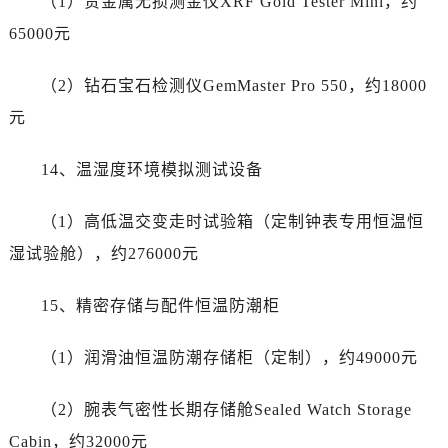
（1）贵金属无损测金仪XRF Gold Tester Mini，约
节假日正常营业！
65000元
（2）钻石宝石检测仪GemMaster Pro 550，约18000
元
14、温湿度环境模拟测试设备
（1）高低温交变走时试验箱（定制钟表专用恒温恒
湿试验舱），约276000元
15、精密存储与配件恒温防潮柜
（1）润滑油恒温防潮存储柜（定制），约49000元
（2）腕表气密性长期存储舱Sealed Watch Storage
Cabin，约32000元