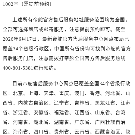
广西壮族自治区北海市海城区北京路帝舵售后服务中心（需提前预约）
1002室（需提前预约）
广西壮族自治区崇左市江州区石景林街道友谊大道与丽川路交汇处帝舵售后服务中心（需提前预约）
广西壮族自治区防城港市港口区金花茶大道帝舵售后服务中心（需提前预约）
上述所有帝舵官方售后服务地址服务范围均为全国，
广西壮族自治区贵港市港北区港城街道布山大道与仙衣路交叉口帝舵售后服务中心（需提前预约）
全部可选择到店或邮寄服务，注意提前预约即可。截至
广西壮族自治区桂林市秀峰区红岭路帝舵售后服务中心（需提前预约）
2026年6月17日，最新帝舵官方售后服务中心网点布局已
广西壮族自治区河池市金城江区金城江街道朝阳路帝舵售后服务中心（需提前预约）
覆盖34个省级行政区，中国所有省份均可找到帝舵的官方
广西壮族自治区贺州市八步区城东街道灵峰南路帝舵售后服务中心（需提前预约）
售后服务门店，注意需拨打帝舵全国官方售后服务热线
广西壮族自治区来宾市兴宾区桂中大道帝舵售后服务中心（需提前预约）
400-801-5381进行预约。
广西壮族自治区柳州市城中区中山中路帝舵售后服务中心（需提前预约）
广西壮族自治区钦州市钦南区金海湾东大街帝舵售后服务中心（需提前预约）
目前帝舵售后服务中心网点已覆盖全国34个省级行政
广西壮族自治区梧州市万秀区龙湖镇高旺路帝舵售后服务中心（需提前预约）
区：北京、上海、天津、重庆、澳门、香港、河北省、山
广西壮族自治区玉林市玉州区金玉路帝舵售后服务中心（需提前预约）
西省、内蒙古自治区、辽宁省、吉林省、黑龙江省、江苏
海南省儋州市儋州市那大镇兰洋北路帝舵售后服务中心（需提前预约）
海南省东方市八所镇解放西路帝舵售后服务中心（需提前预约）
省、浙江省、安徽省、福建省、江西省、山东省、台湾
海南省琼海市嘉积镇东风路帝舵售后服务中心（需提前预约）
省、河南省、湖北省、湖南省、广东省、广西壮族自治
海南省三沙市西沙区西沙群岛永兴岛北京路帝舵售后服务中心（需提前预约）
区、海南省、四川省、贵州省、云南省、西藏自治区、陕