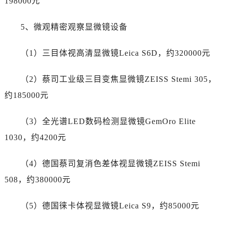
198000元
新疆维吾尔自治区哈密市伊州区建国北路帝舵售后服务中心（需提前预约）
新疆维吾尔自治区和田市和田市北京西路帝舵售后服务中心（需提前预约）
5、微观精密观察显微镜设备
新疆维吾尔自治区胡杨河市胡杨河市胡杨路帝舵售后服务中心（需提前预约）
新疆维吾尔自治区霍尔果斯市亚欧北路帝舵售后服务中心（需提前预约）
（1）三目体视高清显微镜Leica S6D，约320000元
新疆维吾尔自治区喀什市解放北路帝舵售后服务中心（需提前预约）
新疆维吾尔自治区可克达拉市幸福路帝舵售后服务中心（需提前预约）
（2）蔡司工业级三目变焦显微镜ZEISS Stemi 305，
新疆维吾尔自治区克拉玛依市克拉玛依区友谊路帝舵售后服务中心（需提前预约）
约185000元
新疆维吾尔自治区库车市库车市文化东路帝舵售后服务中心（需提前预约）
新疆维吾尔自治区库尔勒市库尔勒市人民东路帝舵售后服务中心（需提前预约）
（3）全光谱LED数码检测显微镜GemOro Elite
新疆维吾尔自治区奎屯市团结西街帝舵售后服务中心（需提前预约）
1030，约4200元
新疆维吾尔自治区昆玉市昆泉街帝舵售后服务中心（需提前预约）
新疆维吾尔自治区沙湾市三道河子镇世纪大道南路帝舵售后服务中心（需提前预约）
（4）德国蔡司复消色差体视显微镜ZEISS Stemi
新疆维吾尔自治区石河子市北二路帝舵售后服务中心（需提前预约）
508，约380000元
新疆维吾尔自治区双河市光明路帝舵售后服务中心（需提前预约）
新疆维吾尔自治区塔城市塔城地区闻琴路帝舵售后服务中心（需提前预约）
（5）德国徕卡体视显微镜Leica S9，约85000元
新疆维吾尔自治区铁门关市兴疆路帝舵售后服务中心（需提前预约）