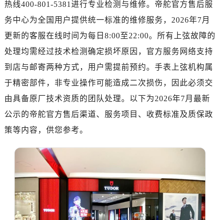
热线400-801-5381进行专业检测与维修。帝舵官方售后服
金华市金东区东市南街777号金华万达广场写字楼4号楼22层2209室（需提前预约）
绍兴市越城区胜利东路379号世茂天际中心写字楼8层805室（需提前预约）
务中心为全国用户提供统一标准的维修服务，2026年7月
嘉兴市南湖区广益路705号嘉兴世界贸易中心写字楼A座13层1304室（需提前预约）
更新的客服在线时间为每日8:00至22:00。所有上弦故障的
南昌市红谷滩新区红谷中大道998号绿地双子塔（中央广场）A1座办公楼14层07室（需提前预约）
处理均需经过技术检测确定损坏原因，官方服务网络支持
济南市历下区经十路11111号华润中心写字楼（万象城）15层1508室（需提前预约）
到店与邮寄两种方式，用户需提前预约。手表上弦机构属
广州市天河区天河路230号万菱汇国际中心写字楼A塔7层704室（需提前预约）
于精密部件，非专业操作可能造成二次损伤，因此必须交
广州市越秀区环市东路371-375号世界贸易中心大厦南塔写字楼15层07室（需提前预约）
由具备原厂技术资质的团队处理。以下为2026年7月最新
深圳市罗湖区深南东路5001号华润大厦写字楼17层1701室（需提前预约）
公示的帝舵官方售后渠道、服务项目、收费标准及质保政
惠州市惠城区江北文昌一路7号华贸大厦写字楼1座30层05室（需提前预约）
厦门市思明区湖滨东路95号华润大厦写字楼B座11层1104室（需提前预约）
策等内容，供您参考。
福州市鼓楼区五四路128-1号恒力城写字楼15层03室（需提前预约）
成都市锦江区人民东路6号SAC东原中心写字楼24层2406B室（需提前预约）
重庆市江北区观音桥步行街2号融恒时代广场写字楼9层902室（需提前预约）
长沙市芙蓉区定王台街道建湘路393号世茂环球金融中心写字楼（芙蓉广场）10层13室（需提前预约）
郑州市二七区铭功路10号华润大厦写字楼29层2905室（需提前预约）
太原市迎泽区解放路15号亨得利名表服务中心（品牌授权店）3层整层（需提前预约）