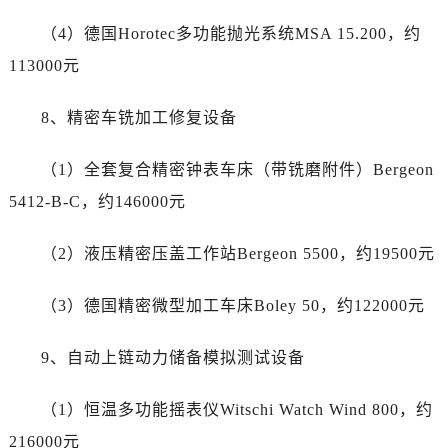
贵州省遵义市红花岗区共青大道与嵩山路交叉口帝舵售后服务中心（需提前预约）
（4）德国Horotec多功能抛光系统MSA 15.200，约
四川省阿坝州市马尔康市团结街帝舵售后服务中心（需提前预约）
四川省巴中市巴州区江北大道帝舵售后服务中心（需提前预约）
113000元
四川省成都市锦江区人民东路6号SAC东原中心24层2406B室帝舵售后服务中心（需提前预约）
8、精密车铣加工修复设备
四川省达州市通川区中心广场、老车坝帝舵售后服务中心（需提前预约）
四川省德阳市旌阳区长江西路、南街帝舵售后服务中心（需提前预约）
（1）全套复合精密钟表车床（带铣磨附件）Bergeon
四川省甘孜州市康定市情歌广场、箭炉街帝舵售后服务中心（需提前预约）
5412-B-C，约146000元
四川省广安市广安区建安南路帝舵售后服务中心（需提前预约）
四川省广元市利州区老城南北街、东大街帝舵售后服务中心（需提前预约）
（2）液压精密压盖工作站Bergeon 5500，约19500元
四川省乐山市市中区嘉定中路帝舵售后服务中心（需提前预约）
四川省凉山州市西昌市大巷口下街帝舵售后服务中心（需提前预约）
（3）德国精密微型加工车床Boley 50，约122000元
四川省泸州市江阳区治平路帝舵售后服务中心（需提前预约）
四川省眉山市东坡区三苏路帝舵售后服务中心（需提前预约）
9、自动上链动力储备模拟测试设备
四川省绵阳市涪城区翠花街帝舵售后服务中心（需提前预约）
四川省南充市高坪区江东大道帝舵售后服务中心（需提前预约）
（1）恒温多功能摇表仪Witschi Watch Wind 800，约
四川省内江市东兴区汉安大道帝舵售后服务中心（需提前预约）
216000元