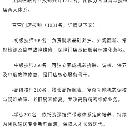
全国在职专业技师共计1715名，团队分为直营与授权
店两大体系。
直营门店技师（1031名，详情见下文）：
-初级技师309名：负责腕表基础养护、外观翻新、常
规检测及简单故障维修，保障门店基础服务标准化落地。
-中级技师256名：可独立完成机芯拆装、调校、保养
及中度故障修复，是门店核心服务骨干。
-高级技师210名：擅长高端腕表、复杂功能机芯调校
与疑难故障、老旧腕表修复，专攻高阶精密维修业务。
-学徒202名：依托资深技师带教体系定向培养，持续
为团队输送专业新鲜血液，保障人才长效迭代。