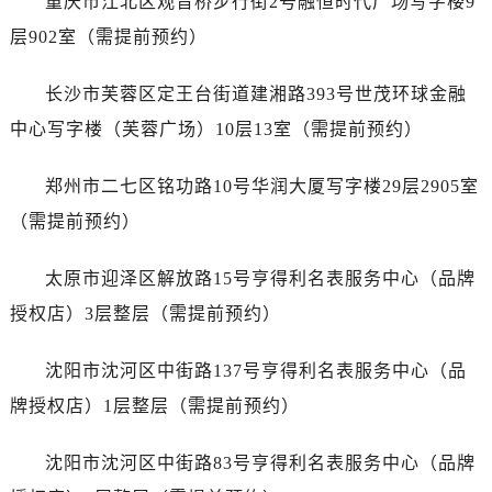
重庆市江北区观音桥步行街2号融恒时代广场写字楼9
山西省朔州市朔城区怡西路与鄯阳西街交汇处帝舵售后服务中心（需提前预约）
层902室（需提前预约）
山西省忻州市忻府区和平东街与七一南路交叉口帝舵售后服务中心（需提前预约）
山西省阳泉市郊区平阳东街与新城大道交叉口帝舵售后服务中心（需提前预约）
长沙市芙蓉区定王台街道建湘路393号世茂环球金融
山西省运城市盐湖区河东街帝舵售后服务中心（需提前预约）
中心写字楼（芙蓉广场）10层13室（需提前预约）
山西省长治市潞州区英雄中路帝舵售后服务中心（需提前预约）
山西省太原市迎泽区迎泽街道解放路15号亨得利名表维修授权店3楼帝舵售后服务中心（需提前预约）
郑州市二七区铭功路10号华润大厦写字楼29层2905室
天津市和平区赤峰道136号天津国际金融中心26层2603室帝舵售后服务中心（需提前预约）
（需提前预约）
安徽省安庆市迎江区人民路帝舵售后服务中心（需提前预约）
安徽省蚌埠市蚌山区淮河路帝舵售后服务中心（需提前预约）
太原市迎泽区解放路15号亨得利名表服务中心（品牌
安徽省亳州市谯城区魏武大道帝舵售后服务中心（需提前预约）
授权店）3层整层（需提前预约）
安徽省池州市贵池区长江路帝舵售后服务中心（需提前预约）
安徽省滁州市琅琊区南谯北路帝舵售后服务中心（需提前预约）
沈阳市沈河区中街路137号亨得利名表服务中心（品
安徽省阜阳市颍州区颍州北路帝舵售后服务中心（需提前预约）
牌授权店）1层整层（需提前预约）
安徽省淮北市相山区淮海路帝舵售后服务中心（需提前预约）
安徽省淮南市田家庵区国庆中路帝舵售后服务中心（需提前预约）
沈阳市沈河区中街路83号亨得利名表服务中心（品牌
安徽省黄山市屯溪区黄山西路帝舵售后服务中心（需提前预约）