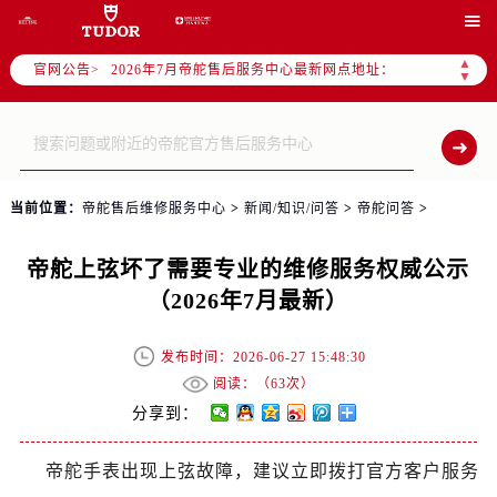
2026年7月帝舵全国官方售后客户服务热线：400-801-5381

帝舵官方全国统一服务热线400-801-5381，服务覆盖中国大陆、香港、澳门、台湾全部区域（非大陆需加拨“+86”）
▲
官网公告>
2026年7月帝舵售后服务中心最新网点地址：
▼
北京市东城区东长安街1号东方广场写字楼W3座6层602室（需提前预约）
北京市朝阳区建国门外大街甲6号华熙国际中心写字楼D座11层1102室（需提前预约）
天津市和平区赤峰道136号天津国际金融中心写字楼26层2603室（需提前预约）
上海市徐汇区虹桥路3号港汇中心写字楼2座37层3705室（需提前预约）
当前位置：
帝舵售后维修服务中心
>
新闻/知识/问答
>
帝舵问答
>
上海市黄浦区南京东路299号宏伊国际广场写字楼8层806室（需提前预约）
南京市秦淮区中山南路1号（新街口）南京中心写字楼22层C1-1室（需提前预约）
帝舵上弦坏了需要专业的维修服务权威公示
常州市新北区龙锦路1590号现代传媒中心写字楼5号楼10层1008室（需提前预约）
（2026年7月最新）
徐州市鼓楼区淮海东路29号苏宁广场IFC国际金融中心写字楼35层3508室（需提前预约）
扬州市邗江区国展路29号星耀天地写字楼1号楼18层1803室（需提前预约）
发布时间：2026-06-27 15:48:30
盐城市盐都区世纪大道5号盐城金融城写字楼1号楼16层1604室（需提前预约）
阅读：（
63次）
泰州市海陵区永定东路399号置地商务中心东塔写字楼（华润万象城）17层1706室（需提前预约）
分享到：
宁波市江北区大闸南路500号来福士广场办公楼20层2009室（需提前预约）
帝舵手表出现上弦故障，建议立即拨打官方客户服务
杭州市上城区钱江路1366号华润大厦写字楼A座5层503-5室（需提前预约）