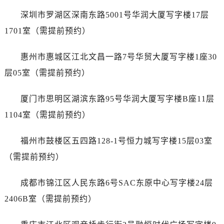
内蒙古自治区阿拉善盟市左旗土尔扈特大街帝舵售后服务中心（需提前预约）
深圳市罗湖区深南东路5001号华润大厦写字楼17层
内蒙古自治区巴彦淖尔市临河区新华街帝舵售后服务中心（需提前预约）
1701室（需提前预约）
内蒙古自治区包头市青山区幸福路甲3号王府井百货名表维修帝舵售后服务中心（需提前预约）
内蒙古自治区赤峰市红山区哈达街帝舵售后服务中心（需提前预约）
惠州市惠城区江北文昌一路7号华贸大厦写字楼1座30
内蒙古自治区鄂尔多斯市东胜区伊金霍洛街帝舵售后服务中心（需提前预约）
层05室（需提前预约）
内蒙古自治区呼伦贝尔市海拉尔区中央街帝舵售后服务中心（需提前预约）
内蒙古自治区通辽市科尔沁区明仁大街帝舵售后服务中心（需提前预约）
厦门市思明区湖滨东路95号华润大厦写字楼B座11层
内蒙古自治区乌海市海勃湾区人民南路帝舵售后服务中心（需提前预约）
1104室（需提前预约）
内蒙古自治区乌兰察布市集宁区恩和大街帝舵售后服务中心（需提前预约）
内蒙古自治区锡林郭勒盟市锡林浩特市光明街与额尔敦路交叉口帝舵售后服务中心（需提前预约）
福州市鼓楼区五四路128-1号恒力城写字楼15层03室
内蒙古自治区兴安盟市乌兰浩特市兴安大街帝舵售后服务中心（需提前预约）
（需提前预约）
山西省大同市平城区迎宾街帝舵售后服务中心（需提前预约）
山西省晋城市城区黄华街帝舵售后服务中心（需提前预约）
成都市锦江区人民东路6号SAC东原中心写字楼24层
山西省晋中市榆次区顺城街帝舵售后服务中心（需提前预约）
2406B室（需提前预约）
山西省临汾市尧都区解放路帝舵售后服务中心（需提前预约）
山西省吕梁市离石区永宁中路与建设街交叉口帝舵售后服务中心（需提前预约）