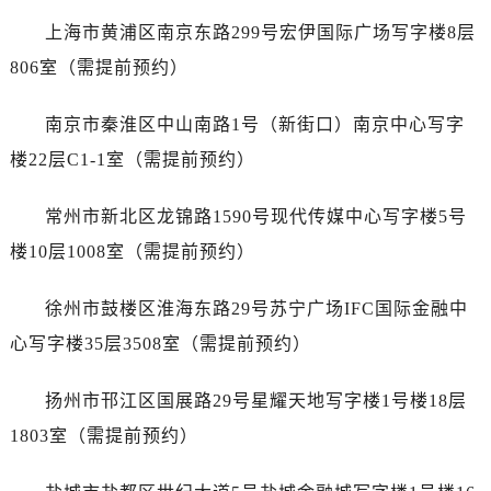
烟台市芝罘区胜利路139号万达金融中心A座907室（需提前预约）
上海市黄浦区南京东路299号宏伊国际广场写字楼8层
长春市朝阳区西安大路727号中银大厦A座(旺进大厦)18层09室（需提前预约）
806室（需提前预约）
贵阳市南明区都司高架桥路33号亨特国际金融中心14楼14D（需提前预约）
昆明市盘龙区北京路928号同德昆明广场写字楼10层06室（需提前预约）
南京市秦淮区中山南路1号（新街口）南京中心写字
石家庄市长安区中山东路39号勒泰中心写字楼B座13层07室（需提前预约）
楼22层C1-1室（需提前预约）
西安市碑林区南关正街88号华侨城长安国际中心E座6楼10室（需提前预约）
海口市龙华区金贸东路5号海口华润大厦B座17层1707室（需提前预约）
常州市新北区龙锦路1590号现代传媒中心写字楼5号
唐山市路南区新华东道100号万达广场写字楼A座10层1002室（需提前预约）
楼10层1008室（需提前预约）
台州市椒江区东海大道1800号腾达中心东1幢20楼2002室（需提前预约）
内蒙古自治区呼和浩特市玉泉区大学西街70号华润万象城写字楼（鄂尔多斯大厦）23层2326室（需提前预约）
徐州市鼓楼区淮海东路29号苏宁广场IFC国际金融中
甘肃省兰州市七里河区西津西路16号兰州中心写字楼21层2102室（需提前预约）
心写字楼35层3508室（需提前预约）
黑龙江省大庆市萨尔图区会战大街帝舵售后服务中心（需提前预约）
黑龙江省鹤岗市向阳区红军路帝舵售后服务中心（需提前预约）
扬州市邗江区国展路29号星耀天地写字楼1号楼18层
黑龙江省黑河市爱辉区中央街帝舵售后服务中心（需提前预约）
1803室（需提前预约）
黑龙江省鸡西市鸡冠区红军路帝舵售后服务中心（需提前预约）
黑龙江省佳木斯市向阳区长安路帝舵售后服务中心（需提前预约）