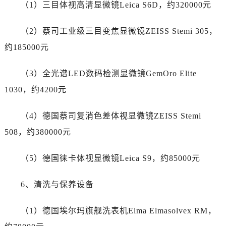
新疆维吾尔自治区北屯市团结路帝舵售后服务中心（需提前预约）
（1）三目体视高清显微镜Leica S6D，约320000元
新疆维吾尔自治区博乐市博乐市北京路帝舵售后服务中心（需提前预约）
（2）蔡司工业级三目变焦显微镜ZEISS Stemi 305，
新疆维吾尔自治区昌吉市延安北路帝舵售后服务中心（需提前预约）
新疆维吾尔自治区阜康市博峰路帝舵售后服务中心（需提前预约）
约185000元
新疆维吾尔自治区哈密市伊州区建国北路帝舵售后服务中心（需提前预约）
（3）全光谱LED数码检测显微镜GemOro Elite
新疆维吾尔自治区和田市和田市北京西路帝舵售后服务中心（需提前预约）
新疆维吾尔自治区胡杨河市胡杨河市胡杨路帝舵售后服务中心（需提前预约）
1030，约4200元
新疆维吾尔自治区霍尔果斯市亚欧北路帝舵售后服务中心（需提前预约）
（4）德国蔡司复消色差体视显微镜ZEISS Stemi
新疆维吾尔自治区喀什市解放北路帝舵售后服务中心（需提前预约）
新疆维吾尔自治区可克达拉市幸福路帝舵售后服务中心（需提前预约）
508，约380000元
新疆维吾尔自治区克拉玛依市克拉玛依区友谊路帝舵售后服务中心（需提前预约）
（5）德国徕卡体视显微镜Leica S9，约85000元
新疆维吾尔自治区库车市库车市文化东路帝舵售后服务中心（需提前预约）
新疆维吾尔自治区库尔勒市库尔勒市人民东路帝舵售后服务中心（需提前预约）
6、清洗与保养设备
新疆维吾尔自治区奎屯市团结西街帝舵售后服务中心（需提前预约）
新疆维吾尔自治区昆玉市昆泉街帝舵售后服务中心（需提前预约）
（1）德国埃尔玛旗舰洗表机Elma Elmasolvex RM，
新疆维吾尔自治区沙湾市三道河子镇世纪大道南路帝舵售后服务中心（需提前预约）