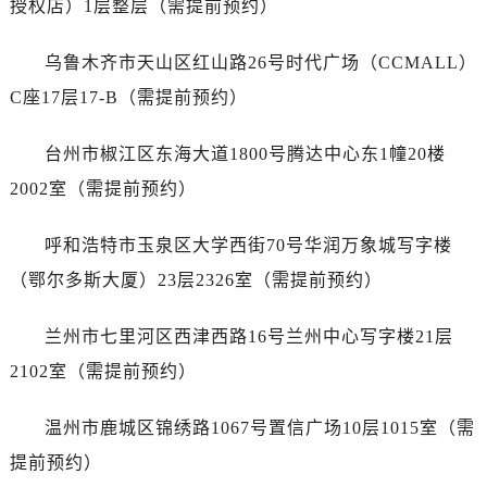
授权店）1层整层（需提前预约）
安徽省六安市金安区解放中路帝舵售后服务中心（需提前预约）
安徽省马鞍山市雨山区湖南西路帝舵售后服务中心（需提前预约）
乌鲁木齐市天山区红山路26号时代广场（CCMALL）
安徽省宿州市埇桥区人民中路帝舵售后服务中心（需提前预约）
C座17层17-B（需提前预约）
安徽省铜陵市铜官区石城大道帝舵售后服务中心（需提前预约）
安徽省芜湖市镜湖区中山路步行街帝舵售后服务中心（需提前预约）
台州市椒江区东海大道1800号腾达中心东1幢20楼
安徽省宣城市宣州区叠嶂西路帝舵售后服务中心（需提前预约）
2002室（需提前预约）
福建省龙岩市新罗区九一南路帝舵售后服务中心（需提前预约）
福建省南平市建阳区人民西路帝舵售后服务中心（需提前预约）
呼和浩特市玉泉区大学西街70号华润万象城写字楼
福建省宁德市蕉城区天湖东路帝舵售后服务中心（需提前预约）
（鄂尔多斯大厦）23层2326室（需提前预约）
福建省莆田市城厢区霞林街道荔华东大道帝舵售后服务中心（需提前预约）
福建省三明市三元区东乾二路帝舵售后服务中心（需提前预约）
兰州市七里河区西津西路16号兰州中心写字楼21层
福建省漳州市龙文区步港路帝舵售后服务中心（需提前预约）
2102室（需提前预约）
江苏省常州市新北区龙锦路1590号现代传媒中心5号楼10层1008室帝舵售后服务中心（需提前预约）
江苏省淮安市清江浦区淮海北路帝舵售后服务中心（需提前预约）
温州市鹿城区锦绣路1067号置信广场10层1015室（需
江苏省连云港市海州区通灌北路帝舵售后服务中心（需提前预约）
提前预约）
江苏省南京市秦淮区中山南路1号南京中心22层22-C1-C3室帝舵售后服务中心（需提前预约）