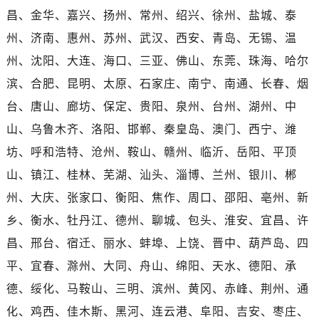
海南省儋州市儋州市那大镇兰洋北路帝舵售后服务中心（需提前预约）
昌、金华、嘉兴、扬州、常州、绍兴、徐州、盐城、泰
海南省东方市八所镇解放西路帝舵售后服务中心（需提前预约）
州、济南、惠州、苏州、武汉、西安、青岛、无锡、温
海南省琼海市嘉积镇东风路帝舵售后服务中心（需提前预约）
州、沈阳、大连、海口、三亚、佛山、东莞、珠海、哈尔
海南省三沙市西沙区西沙群岛永兴岛北京路帝舵售后服务中心（需提前预约）
滨、合肥、昆明、太原、石家庄、南宁、南通、长春、烟
海南省三亚市吉阳区迎宾路帝舵售后服务中心（需提前预约）
海南省万宁市万城镇解放路帝舵售后服务中心（需提前预约）
台、唐山、廊坊、保定、贵阳、泉州、台州、湖州、中
海南省文昌市文城镇教育东路帝舵售后服务中心（需提前预约）
山、乌鲁木齐、洛阳、邯郸、秦皇岛、澳门、西宁、潍
海南省五指山市通什镇三月三大道帝舵售后服务中心（需提前预约）
坊、呼和浩特、沧州、鞍山、赣州、临沂、岳阳、平顶
香港特别行政区尖沙咀区油尖旺区广东道帝舵售后服务中心（需提前预约）
山、镇江、桂林、芜湖、汕头、淄博、兰州、银川、郴
香港特别行政区金钟区中西区金钟道帝舵售后服务中心（需提前预约）
州、大庆、张家口、衡阳、焦作、周口、邵阳、亳州、新
香港特别行政区九龙区油尖旺区弥敦道帝舵售后服务中心（需提前预约）
乡、衡水、牡丹江、德州、聊城、包头、淮安、宜昌、许
香港特别行政区铜锣湾区湾仔区轩尼诗道帝舵售后服务中心（需提前预约）
昌、邢台、宿迁、丽水、蚌埠、上饶、晋中、葫芦岛、四
河南省安阳市文峰区解放大道帝舵售后服务中心（需提前预约）
河南省鹤壁市淇滨区九州路帝舵售后服务中心（需提前预约）
平、宜春、滁州、大同、舟山、绵阳、天水、德阳、承
河南省济源市沁园街道济水大道帝舵售后服务中心（需提前预约）
德、绥化、马鞍山、三明、滨州、黄冈、赤峰、荆州、通
河南省焦作市解放区解放路帝舵售后服务中心（需提前预约）
化、鸡西、佳木斯、黑河、连云港、阜阳、吉安、枣庄、