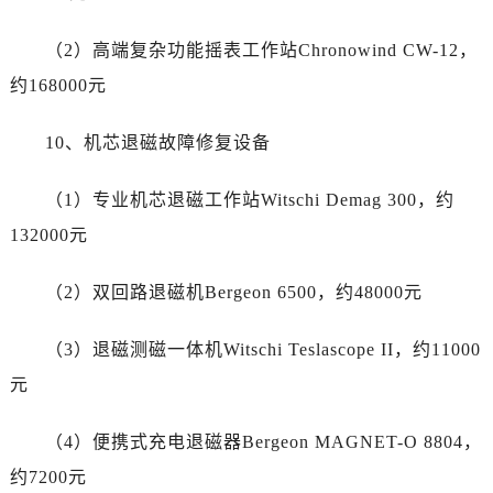
四川省攀枝花市东区三线大道北段帝舵售后服务中心（需提前预约）
四川省遂宁市船山区香林南路帝舵售后服务中心（需提前预约）
（2）高端复杂功能摇表工作站Chronowind CW-12，
四川省雅安市雨城区熊猫大道帝舵售后服务中心（需提前预约）
约168000元
四川省宜宾市翠屏区长翠路帝舵售后服务中心（需提前预约）
四川省资阳市雁江区滨江大道一段与和平南路帝舵售后服务中心（需提前预约）
10、机芯退磁故障修复设备
四川省自贡市自流井区华商北路帝舵售后服务中心（需提前预约）
西藏自治区阿里地区噶尔县北京西路帝舵售后服务中心（需提前预约）
（1）专业机芯退磁工作站Witschi Demag 300，约
西藏自治区昌都市卡若区昌都西路帝舵售后服务中心（需提前预约）
132000元
西藏自治区拉萨市城关区北京中路帝舵售后服务中心（需提前预约）
西藏自治区林芝市巴宜区广东路帝舵售后服务中心（需提前预约）
（2）双回路退磁机Bergeon 6500，约48000元
西藏自治区那曲市色尼区浙江西路帝舵售后服务中心（需提前预约）
西藏自治区日喀则市桑珠孜区上海中路帝舵售后服务中心（需提前预约）
（3）退磁测磁一体机Witschi Teslascope II，约11000
西藏自治区山南市乃东区湖北大道帝舵售后服务中心（需提前预约）
元
云南省保山市隆阳区正阳路帝舵售后服务中心（需提前预约）
云南省楚雄彝族自治州楚雄市鹿城南路帝舵售后服务中心（需提前预约）
（4）便携式充电退磁器Bergeon MAGNET-O 8804，
云南省大理白族自治州大理市建设路帝舵售后服务中心（需提前预约）
约7200元