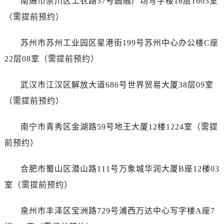
南通市崇川区工农路57号圆融广场写字楼16层1603室
江西省鹰潭市月湖区胜利东路帝舵售后服务中心（需提前预约）
（需提前预约）
山东省德州市德城区东风中路帝舵售后服务中心（需提前预约）
山东省东营市东营区济南路帝舵售后服务中心（需提前预约）
苏州市苏州工业园区星港街199号苏州中心办公楼C座
山东省济南市历下区经十路11111号华润中心写字楼（万象城）15层1508室帝舵售后服务中心（需提前预约）
22层08室（需提前预约）
山东省济宁市任城区太白楼路帝舵售后服务中心（需提前预约）
山东省莱芜市文化南路8号银座商城名表维修一楼名表维修帝舵售后服务中心（需提前预约）
武汉市江汉区解放大道686号世界贸易大厦38层09室
山东省临沂市兰山区解放路帝舵售后服务中心（需提前预约）
（需提前预约）
山东省日照市东港区烟台路帝舵售后服务中心（需提前预约）
山东省泰安市泰山区财源街道泰山大街帝舵售后服务中心（需提前预约）
南宁市青秀区金湖路59号地王大厦12楼1224室（需提
山东省威海市环翠区新威海路89号振华商厦一楼名表维修帝舵售后服务中心（需提前预约）
前预约）
山东省潍坊市奎文区东风东街帝舵售后服务中心（需提前预约）
山东省枣庄市滕州市北辛路与善国路交叉口帝舵售后服务中心（需提前预约）
合肥市蜀山区潜山路111号万象城华润大厦B座12楼03
山东省淄博市张店区金晶大道帝舵售后服务中心（需提前预约）
室（需提前预约）
上海市黄浦区南京东路299号宏伊国际广场写字楼8层806室帝舵售后服务中心（需提前预约）
上海市徐汇区虹桥路3号港汇中心2座37层3705室帝舵售后服务中心（需提前预约）
泉州市丰泽区宝洲路729号浦西万达中心写字楼A座7
浙江省杭州市上城区钱江路1366号华润大厦A座5层503-5室帝舵售后服务中心（需提前预约）