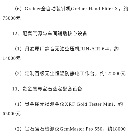
辽宁省大连市中山区人民路15号国际金融大厦7层G室帝舵售后服务中心（需提前预约）
（6）Greiner全自动装针机Greiner Hand Fitter X，约
广东省佛山市禅城区季华五路57号万科金融中心C座12层1205室帝舵售后服务中心（需提前预约）
75000元
广东省东莞市东城街道鸿福东路1号民盈国贸中心T1写字楼9层907室帝舵售后服务中心（需提前预约）
江苏省无锡市梁溪区人民中路139号恒隆广场写字楼1座11层1104室帝舵售后服务中心（需提前预约）
12、配套气源与车间辅助核心设备
江苏省南通市崇川区工农路57号圆融广场写字楼16层1603室帝舵售后服务中心（需提前预约）
江苏省苏州市苏州工业园区 星港街199号苏州中心办公楼C座22层08室帝舵售后服务中心（需提前预约）
（1）丹麦原厂静音无油空压机JUN-AIR 6-4，约
湖北省武汉市江汉区解放大道686号世界贸易大厦38层09室帝舵售后服务中心（需提前预约）
14000元
广西省南宁市青秀区金湖路59号地王大厦12楼1224室帝舵售后服务中心（需提前预约）
安徽省合肥市蜀山区潜山路111号万象城华润大厦B座12楼03室帝舵售后服务中心（需提前预约）
（2）定制百级无尘恒温防静电工作台，约125000元
福建省泉州市丰泽区宝洲路729号浦西万达中心写字楼A座7楼709室帝舵售后服务中心（需提前预约）
山东省青岛市南区山东路6号华润大厦B座22层04室帝舵售后服务中心（需提前预约）
13、贵金属与宝石鉴定配套设备
山东省烟台市芝罘区胜利路139号万达金融中心A座907室帝舵售后服务中心（需提前预约）
吉林省长春市朝阳区西安大路727号中银大厦A座(旺进大厦)18层09室帝舵售后服务中心（需提前预约）
（1）贵金属无损测金仪XRF Gold Tester Mini，约
贵州省贵阳市南明区都司高架桥路33号亨特国际金融中心14楼14D帝舵售后服务中心（需提前预约）
65000元
云南省昆明市盘龙区北京路928号同德昆明广场写字楼10层06室帝舵售后服务中心（需提前预约）
河北省石家庄市长安区中山东路39号勒泰中心写字楼B座13层07室帝舵售后服务中心（需提前预约）
（2）钻石宝石检测仪GemMaster Pro 550，约18000