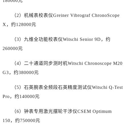
180000元
湖南省益阳市赫山区桃花仑路帝舵售后服务中心（需提前预约）
湖南省永州市冷水滩区永州大道与中兴路交叉口帝舵售后服务中心（需提前预约）
（2）机械表校表仪Greiner Vibrograf ChronoScope
湖南省岳阳市岳阳楼区东茅岭路帝舵售后服务中心（需提前预约）
X，约128000元
湖南省张家界市永定区解放路帝舵售后服务中心（需提前预约）
湖南省长沙市芙蓉区建湘路393号世茂环球金融中心写字楼10层1013室帝舵售后服务中心（需提前预约）
（3）九维全功能校表仪Witschi Senior 9D，约
湖南省株洲市芦淞区建设南路帝舵售后服务中心（需提前预约）
260000元
甘肃省白银市白银区北京路帝舵售后服务中心（需提前预约）
甘肃省定西市安定区解放路帝舵售后服务中心（需提前预约）
（4）二十通道同步测时机Witschi Chronoscope M20
甘肃省敦煌市沙州镇阳关中路帝舵售后服务中心（需提前预约）
G3，约380000元
甘肃省合作市人民街帝舵售后服务中心（需提前预约）
甘肃省嘉峪关市雄关区新华中路帝舵售后服务中心（需提前预约）
（5）石英腕表全频段石英精度测试仪Witschi Q-Test
甘肃省金昌市金川区北京路帝舵售后服务中心（需提前预约）
Pro，约140000元
甘肃省酒泉市肃州区西大街帝舵售后服务中心（需提前预约）
甘肃省临夏市城南街道团结路帝舵售后服务中心（需提前预约）
（6）钟表专用激光摆轮干涉仪CSEM Optimum
甘肃省陇南市武都区人民路帝舵售后服务中心（需提前预约）
150，约750000元
甘肃省平凉市崆峒区西大街帝舵售后服务中心（需提前预约）