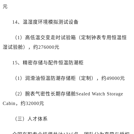
陕西省西安市碑林区南关正街88号华侨城长安国际中心E座6楼10室帝舵售后服务中心（需提前预约）
元
海南省海口市龙华区金贸东路5号海口华润大厦B座17层1707室帝舵售后服务中心（需提前预约）
河北省唐山市路南区新华东道100号万达广场写字楼A座10层1002室帝舵售后服务中心（需提前预约）
14、温湿度环境模拟测试设备
台州市椒江区东海大道1800号腾达中心东1幢20楼2002室帝舵售后服务中心（需提前预约）
呼和浩特市玉泉区大学西街70号华润万象城写字楼（鄂尔多斯大厦）23层2326室帝舵售后服务中心（需提前预约）
（1）高低温交变走时试验箱（定制钟表专用恒温恒
兰州市七里河区西津西路16号兰州中心写字楼21层2102室帝舵售后服务中心（需提前预约）
湿试验舱），约276000元
节假日正常营业！
15、精密存储与配件恒温防潮柜
（1）润滑油恒温防潮存储柜（定制），约49000元
（2）腕表气密性长期存储舱Sealed Watch Storage
Cabin，约32000元
（三）人才体系