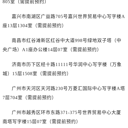
805室（需提前预约）
辽宁省本溪市平山区胜利路帝舵售后服务中心（需提前预约）
辽宁省朝阳市双塔区新华路帝舵售后服务中心（需提前预约）
嘉兴市南湖区广益路705号嘉兴世界贸易中心写字楼A
辽宁省丹东市振兴区七经街帝舵售后服务中心（需提前预约）
座13层1304室（需提前预约）
辽宁省抚顺市新抚区东一路帝舵售后服务中心（需提前预约）
辽宁省阜新市海州区解放大街帝舵售后服务中心（需提前预约）
南昌市红谷滩新区红谷中大道998号绿地双子塔（中
辽宁省葫芦岛市连山区中央路帝舵售后服务中心（需提前预约）
央广场）A1座办公楼14层07室（需提前预约）
辽宁省锦州市古塔区中央大街帝舵售后服务中心（需提前预约）
辽宁省辽阳市白塔区新运大街帝舵售后服务中心（需提前预约）
济南市历下区经十路11111号华润中心写字楼（万象
辽宁省盘锦市兴隆台区石油大街帝舵售后服务中心（需提前预约）
城）15层1508室（需提前预约）
辽宁省铁岭市银州区南马路帝舵售后服务中心（需提前预约）
辽宁省营口市站前区市府路与渤海大街交叉口帝舵售后服务中心（需提前预约）
广州市天河区天河路230号万菱汇国际中心写字楼A塔
辽宁省沈阳市沈河区中街路137号亨得利名表维修授权店1楼帝舵售后服务中心（需提前预约）
7层704室（需提前预约）
辽宁省沈阳市沈河区中街路83号亨得利名表维修授权店1楼帝舵售后服务中心（需提前预约）
北京市朝阳区建国门外大街甲6号华熙国际中心D座11层1102室帝舵售后服务中心（需提前预约）
广州市越秀区环市东路371-375号世界贸易中心大厦
北京市东城区东长安街1号王府井东方广场W3座6层602室帝舵售后服务中心（需提前预约）
南塔写字楼15层07室（需提前预约）
河北省保定市竞秀区朝阳北大街北国先天下帝舵售后服务中心（需提前预约）