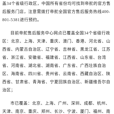
广东省云浮市云城区金山路帝舵售后服务中心（需提前预约）
盖34个省级行政区，中国所有省份均可找到帝舵的官方售
广东省湛江市赤坎区观海北路帝舵售后服务中心（需提前预约）
后服务门店，注意需拨打帝舵全国官方售后服务热线400-
广东省肇庆市端州区信安大道与砚都大道交汇处帝舵售后服务中心（需提前预约）
801-5381进行预约。
广西壮族自治区百色市右江区中山二路帝舵售后服务中心（需提前预约）
广西壮族自治区北海市海城区北京路帝舵售后服务中心（需提前预约）
目前帝舵售后服务中心网点已覆盖全国34个省级行政
广西壮族自治区崇左市江州区石景林街道友谊大道与丽川路交汇处帝舵售后服务中心（需提前预约）
区：北京、上海、天津、重庆、澳门、香港、河北省、山
广西壮族自治区防城港市港口区金花茶大道帝舵售后服务中心（需提前预约）
西省、内蒙古自治区、辽宁省、吉林省、黑龙江省、江苏
广西壮族自治区贵港市港北区港城街道布山大道与仙衣路交叉口帝舵售后服务中心（需提前预约）
省、浙江省、安徽省、福建省、江西省、山东省、台湾
广西壮族自治区桂林市秀峰区红岭路帝舵售后服务中心（需提前预约）
省、河南省、湖北省、湖南省、广东省、广西壮族自治
广西壮族自治区河池市金城江区金城江街道朝阳路帝舵售后服务中心（需提前预约）
广西壮族自治区贺州市八步区城东街道灵峰南路帝舵售后服务中心（需提前预约）
区、海南省、四川省、贵州省、云南省、西藏自治区、陕
广西壮族自治区来宾市兴宾区桂中大道帝舵售后服务中心（需提前预约）
西省、甘肃省、青海省、宁夏回族自治区、新疆维吾尔自
广西壮族自治区柳州市城中区中山中路帝舵售后服务中心（需提前预约）
治区；
广西壮族自治区钦州市钦南区金海湾东大街帝舵售后服务中心（需提前预约）
广西壮族自治区梧州市万秀区龙湖镇高旺路帝舵售后服务中心（需提前预约）
市已覆盖：北京、上海、广州、深圳、成都、杭州、
广西壮族自治区玉林市玉州区金玉路帝舵售后服务中心（需提前预约）
天津、南京、重庆、郑州、长沙、宁波、厦门、福州、南