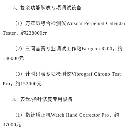
甘肃省庆阳市西峰区南大街帝舵售后服务中心（需提前预约）
2、复杂功能腕表专项调试设备
甘肃省天水市秦州区民主路帝舵售后服务中心（需提前预约）
甘肃省武威市凉州区迎宾路帝舵售后服务中心（需提前预约）
（1）万年历综合检测仪Witschi Perpetual Calendar
甘肃省张掖市甘州区民乐北路帝舵售后服务中心（需提前预约）
Tester，约238000元
宁夏回族自治区固原市原州区文化街帝舵售后服务中心（需提前预约）
宁夏回族自治区石嘴山市大武口区贺兰山路帝舵售后服务中心（需提前预约）
（2）三问音簧专业调试工作站Bergeon 8200，约
宁夏回族自治区吴忠市利通区开元大道帝舵售后服务中心（需提前预约）
186000元
宁夏回族自治区银川市兴庆区新华东路97号新百中心C馆一层C1-18号商铺帝舵售后服务中心（需提前预约）
宁夏回族自治区中卫市沙坡头区鼓楼东街帝舵售后服务中心（需提前预约）
（3）计时码表专项检测仪Vibrograf Chrono Test
青海省果洛藏族自治州玛沁县团结路帝舵售后服务中心（需提前预约）
Pro，约152000元
青海省海北藏族自治州海晏县将军路帝舵售后服务中心（需提前预约）
青海省海东市乐都区滨河路帝舵售后服务中心（需提前预约）
3、表盘/指针修复专用设备
青海省海南藏族自治州共和县青海湖大街帝舵售后服务中心（需提前预约）
青海省海西蒙古族藏族自治州德令哈市柴达木路帝舵售后服务中心（需提前预约）
（1）指针矫正机Watch Hand Corrector Pro，约
青海省黄南藏族自治州同仁市德合隆路帝舵售后服务中心（需提前预约）
37000元
青海省西宁市城西区海湖新区西关大道帝舵售后服务中心（需提前预约）