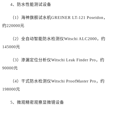
青海省玉树藏族自治州结古镇胜利路帝舵售后服务中心（需提前预约）
4、防水性能测试设备
陕西省安康市汉滨区金州路帝舵售后服务中心（需提前预约）
陕西省宝鸡市渭滨区经二路帝舵售后服务中心（需提前预约）
（1）海神旗舰试水机GREINER LT-121 Poseidon，
陕西省汉中市汉台区北大街帝舵售后服务中心（需提前预约）
约220000元
陕西省商洛市商州区州城街帝舵售后服务中心（需提前预约）
陕西省铜川市王益区红旗街帝舵售后服务中心（需提前预约）
（2）全自动智能防水检测仪Witschi ALC2000，约
陕西省渭南市临渭区东风大街帝舵售后服务中心（需提前预约）
145000元
陕西省咸阳市秦都区沣西新城统一西路与白马河路交汇处帝舵售后服务中心（需提前预约）
陕西省延安市宝塔区中心街帝舵售后服务中心（需提前预约）
（3）渗漏定位分析仪Witschi Leak Finder Pro，约
陕西省榆林市榆阳区长兴路帝舵售后服务中心（需提前预约）
90000元
新疆维吾尔自治区阿克苏市东大街帝舵售后服务中心（需提前预约）
新疆维吾尔自治区阿拉尔市胜利大道帝舵售后服务中心（需提前预约）
（4）干式防水检测仪Witschi ProofMaster Pro，约
新疆维吾尔自治区阿拉山口市友好路帝舵售后服务中心（需提前预约）
198000元
新疆维吾尔自治区阿勒泰市解放路帝舵售后服务中心（需提前预约）
新疆维吾尔自治区阿图什市光明路帝舵售后服务中心（需提前预约）
5、微观精密观察显微镜设备
新疆维吾尔自治区白杨市军垦路帝舵售后服务中心（需提前预约）