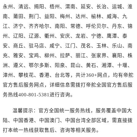
河南省开封市鼓楼区中山路帝舵售后服务中心（需提前预约）
永州、清远、揭阳、梧州、渭南、延安、长治、运城、淮
河南省洛阳市西工区中州中路与解放路交叉口帝舵售后服务中心（需提前预约）
南、莆田、荆门、益阳、梅州、达州、榆林、威海、九
河南省漯河市源汇区交通路帝舵售后服务中心（需提前预约）
江、济宁、齐齐哈尔、南阳、常德、呼伦贝尔、丹东、锦
河南省南阳市宛城区范蠡东路与南都路交叉口帝舵售后服务中心（需提前预约）
州、辽阳、辽源、衢州、安庆、龙岩、宁德、鹰潭、泰
河南省平顶山市卫东区建设路帝舵售后服务中心（需提前预约）
河南省濮阳市大华龙区开州路绿城路交叉口帝舵售后服务中心（需提前预约）
安、商丘、驻马店、咸宁、江门、茂名、玉林、乐山、南
河南省三门峡市湖滨区和平路帝舵售后服务中心（需提前预约）
充、雅安、宝鸡、柳州、拉萨、丽江、张家界、襄阳、株
河南省商丘市梁园区神火大道帝舵售后服务中心（需提前预约）
洲、遵义、鄂尔多斯、阳泉、昆山、黄石、湘潭、十堰、
河南省新乡市红旗区人民路帝舵售后服务中心（需提前预约）
漳州、攀枝花、香港、台北等，共计360+网点，均有帝舵
河南省信阳市浉河区东方红大道帝舵售后服务中心（需提前预约）
官方售后服务网点，详细信息需拨打帝舵全国官方售后服
河南省许昌市魏都区建安大道与八龙路交叉口帝舵售后服务中心（需提前预约）
务热线400-801-5381进行咨询。
河南省郑州市二七区民主路10号华润大厦29层2905室帝舵售后服务中心（需提前预约）
河南省周口市川汇区七一路帝舵售后服务中心（需提前预约）
温馨提示：官方全国统一服务热线，服务覆盖中国大
河南省驻马店市驿城区乐山大道与置地大道交叉口帝舵售后服务中心（需提前预约）
陆、中国香港、中国澳门、中国台湾全部区域，需直接拨
湖北省鄂州市鄂城区文星大道帝舵售后服务中心（需提前预约）
打本统一热线获取售后、咨询等相关服务。
湖北省黄冈市黄州区赤壁大道帝舵售后服务中心（需提前预约）