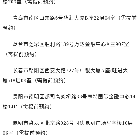
楼709室（需提前预约）
浙江省湖州市吴兴区劳动路帝舵售后服务中心（需提前预约）
浙江省嘉兴市南湖区广益路705号嘉兴世界贸易中心A座13层1304室帝舵售后服务中心（需提前预约）
青岛市南区山东路6号华润大厦B座22层04室（需提前
浙江省金华市金东区东市南街777号金华万达广场4号楼22楼2209室帝舵售后服务中心（需提前预约）
预约）
浙江省丽水市莲都区解放街帝舵售后服务中心（需提前预约）
浙江省宁波市江北区大闸南路500号来福士广场办公楼20层2009室帝舵售后服务中心（需提前预约）
烟台市芝罘区胜利路139号万达金融中心A座907室
浙江省衢州市柯城区上街帝舵售后服务中心（需提前预约）
（需提前预约）
浙江省绍兴市越城区胜利东路379号世茂天际中心写字楼8层805室帝舵售后服务中心（需提前预约）
浙江省舟山市定海区解放东路帝舵售后服务中心（需提前预约）
长春市朝阳区西安大路727号中银大厦A座(旺进大
澳门特别行政区大堂区议事亭前地（新马路）帝舵售后服务中心（需提前预约）
厦)18层09室（需提前预约）
澳门特别行政区风顺堂区南湾大马路帝舵售后服务中心（需提前预约）
澳门特别行政区花地玛堂区关闸广场帝舵售后服务中心（需提前预约）
贵阳市南明区都司高架桥路33号亨特国际金融中心14
澳门特别行政区花王堂区大三巴商圈帝舵售后服务中心（需提前预约）
楼14D（需提前预约）
澳门特别行政区嘉模堂区官也街帝舵售后服务中心（需提前预约）
澳门省路氹城市金光大道帝舵售后服务中心（需提前预约）
昆明市盘龙区北京路928号同德昆明广场写字楼10层
澳门特别行政区望德堂区塔石广场帝舵售后服务中心（需提前预约）
06室（需提前预约）
福建省福州市鼓楼区五四路128-1号恒力城写字楼15层03室帝舵售后服务中心（需提前预约）