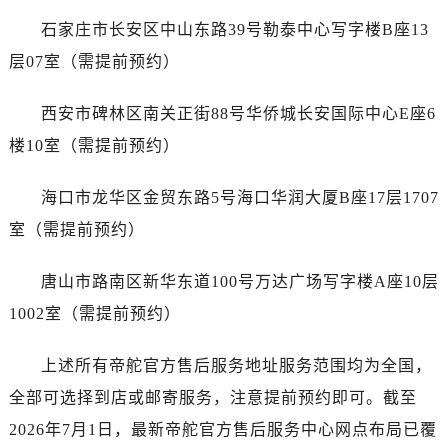
福建省厦门市思明区湖滨东路95号万象城华润大厦B座11层1104室帝舵售后服务中心（需提前预约）
石家庄市长安区中山东路39号勒泰中心写字楼B座13
广东省潮州市潮安区新风路与潮汕路交汇处帝舵售后服务中心（需提前预约）
层07室（需提前预约）
广东省广州市天河区天河路230号万菱汇国际中心A塔7层704室帝舵售后服务中心（需提前预约）
广东省广州市越秀区环市东路371-375号世界贸易中心大厦南塔15层1507室帝舵售后服务中心（需提前预约）
西安市碑林区南关正街88号华侨城长安国际中心E座6
广东省河源市源城区越王大道帝舵售后服务中心（需提前预约）
楼10室（需提前预约）
广东省惠州市惠城区江北文昌一路7号华贸大厦1座30层3005室帝舵售后服务中心（需提前预约）
广东省江门市蓬江区广场西路帝舵售后服务中心（需提前预约）
海口市龙华区金贸东路5号海口华润大厦B座17层1707
广东省揭阳市榕城进贤门步行街帝舵售后服务中心（需提前预约）
室（需提前预约）
广东省茂名市电白区水东街道迎宾大道帝舵售后服务中心（需提前预约）
广东省梅州市梅江区金燕大道帝舵售后服务中心（需提前预约）
唐山市路南区新华东道100号万达广场写字楼A座10层
广东省清远市清城区湖西路帝舵售后服务中心（需提前预约）
1002室（需提前预约）
广东省汕头市龙湖区长平路帝舵售后服务中心（需提前预约）
广东省汕尾市城区香洲街道园林社区翠园街帝舵售后服务中心（需提前预约）
上述所有帝舵官方售后服务地址服务范围均为全国，
广东省韶关市武江区芙蓉新区与老城中心交汇处帝舵售后服务中心（需提前预约）
全部可选择到店或邮寄服务，注意提前预约即可。截至
广东省深圳市罗湖区深南东路5001号华润大厦17层1701室帝舵售后服务中心（需提前预约）
广东省阳江市江城区东风一路帝舵售后服务中心（需提前预约）
2026年7月1日，最新帝舵官方售后服务中心网点布局已覆