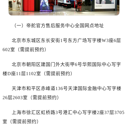
沈阳市沈河区中街路137号亨得利名表服务中心（品牌授权店）1层整层（需提前预约）
沈阳市沈河区中街路83号亨得利名表服务中心（品牌授权店）1层整层（需提前预约）
乌鲁木齐市天山区红山路26号时代广场（CCMALL）C座17层17-B（需提前预约）
（一）帝舵官方售后服务中心全国网点地址
温州市鹿城区锦绣路1067号置信广场10层1015室（需提前预约）
哈尔滨市道里区友谊西路600号富力中心T2座写字楼29层03室（需提前预约）
北京市东城区东长安街1号东方广场写字楼W3座6层
大连市中山区人民路15号国际金融大厦7层G室（需提前预约）
602室（需提前预约）
佛山市禅城区季华五路57号万科金融中心C座12层1205室（需提前预约）
东莞市东城街道鸿福东路1号民盈国贸中心T1写字楼9层907室（需提前预约）
北京市朝阳区建国门外大街甲6号华熙国际中心写字
无锡市梁溪区人民中路139号恒隆广场写字楼1座11层1104室（需提前预约）
楼D座11层1102室（需提前预约）
南通市崇川区工农路57号圆融广场写字楼16层1603室（需提前预约）
苏州市苏州工业园区星港街199号苏州中心办公楼C座22层08室（需提前预约）
天津市和平区赤峰道136号天津国际金融中心写字楼
武汉市江汉区解放大道686号世界贸易大厦38层09室（需提前预约）
26层2603室（需提前预约）
南宁市青秀区金湖路59号地王大厦12楼1224室（需提前预约）
合肥市蜀山区潜山路111号万象城华润大厦B座12楼03室（需提前预约）
上海市徐汇区虹桥路3号港汇中心写字楼2座37层3705
泉州市丰泽区宝洲路729号浦西万达中心写字楼A座7楼709室（需提前预约）
室（需提前预约）
青岛市南区山东路6号华润大厦B座22层04室（需提前预约）