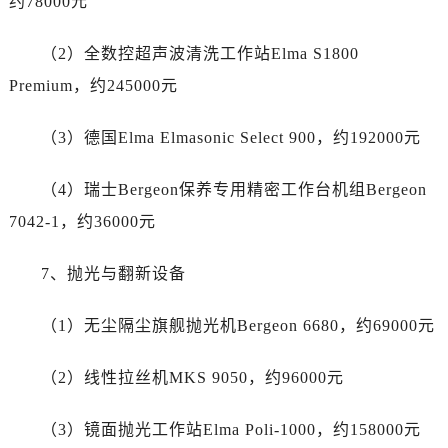
约78000元
新疆维吾尔自治区石河子市北二路帝舵售后服务中心（需提前预约）
新疆维吾尔自治区双河市光明路帝舵售后服务中心（需提前预约）
（2）全数控超声波清洗工作站Elma S1800
新疆维吾尔自治区塔城市塔城地区闻琴路帝舵售后服务中心（需提前预约）
Premium，约245000元
新疆维吾尔自治区铁门关市兴疆路帝舵售后服务中心（需提前预约）
新疆维吾尔自治区图木舒克市图木舒克市中兴街帝舵售后服务中心（需提前预约）
（3）德国Elma Elmasonic Select 900，约192000元
新疆维吾尔自治区吐鲁番市高昌区文化中路文化中路帝舵售后服务中心（需提前预约）
新疆维吾尔自治区乌苏市乌鲁木齐北路帝舵售后服务中心（需提前预约）
（4）瑞士Bergeon保养专用精密工作台机组Bergeon
新疆维吾尔自治区五家渠市长征西街帝舵售后服务中心（需提前预约）
7042-1，约36000元
新疆维吾尔自治区新星市东风路帝舵售后服务中心（需提前预约）
新疆维吾尔自治区伊宁市解放西路帝舵售后服务中心（需提前预约）
7、抛光与翻新设备
贵州省安顺市西秀区中华南路帝舵售后服务中心（需提前预约）
贵州省毕节市七星关区松山路帝舵售后服务中心（需提前预约）
（1）无尘隔尘旗舰抛光机Bergeon 6680，约69000元
贵州省六盘水市钟山区钟山大道帝舵售后服务中心（需提前预约）
贵州省黔东南苗族侗族自治州凯里市北京西路帝舵售后服务中心（需提前预约）
（2）线性拉丝机MKS 9050，约96000元
贵州省黔西南布依族苗族自治州兴义市大道与桔香路交汇处帝舵售后服务中心（需提前预约）
贵州省铜仁市碧江区民主路帝舵售后服务中心（需提前预约）
（3）镜面抛光工作站Elma Poli-1000，约158000元