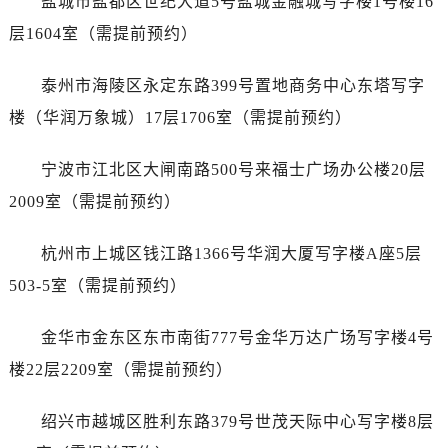
盐城市盐都区世纪大道5号盐城金融城写字楼1号楼16
黑龙江省牡丹江市东安区太平路帝舵售后服务中心（需提前预约）
层1604室（需提前预约）
黑龙江省七台河市桃山区大同街帝舵售后服务中心（需提前预约）
黑龙江省齐齐哈尔市龙沙区龙华路帝舵售后服务中心（需提前预约）
泰州市海陵区永定东路399号置地商务中心东塔写字
黑龙江省双鸭山市尖山区新兴大街帝舵售后服务中心（需提前预约）
楼（华润万象城）17层1706室（需提前预约）
黑龙江省绥化市北林区新华街与康庄路交叉口帝舵售后服务中心（需提前预约）
黑龙江省伊春市伊美区通河路帝舵售后服务中心（需提前预约）
宁波市江北区大闸南路500号来福士广场办公楼20层
吉林省白城市洮北区明仁南街帝舵售后服务中心（需提前预约）
2009室（需提前预约）
吉林省白山市浑江区浑江大街帝舵售后服务中心（需提前预约）
吉林省吉林市船营区河南街帝舵售后服务中心（需提前预约）
杭州市上城区钱江路1366号华润大厦写字楼A座5层
吉林省辽源市龙山区人民大街帝舵售后服务中心（需提前预约）
503-5室（需提前预约）
吉林省梅河口市新华街道梅河大街帝舵售后服务中心（需提前预约）
吉林省四平市铁东区紫气大路与南九经街交汇处帝舵售后服务中心（需提前预约）
金华市金东区东市南街777号金华万达广场写字楼4号
吉林省松原市宁江区五环大街帝舵售后服务中心（需提前预约）
楼22层2209室（需提前预约）
吉林省通化市东昌区环通乡江南大街帝舵售后服务中心（需提前预约）
吉林省延边市延吉市解放路帝舵售后服务中心（需提前预约）
绍兴市越城区胜利东路379号世茂天际中心写字楼8层
辽宁省鞍山市铁东区站前街帝舵售后服务中心（需提前预约）