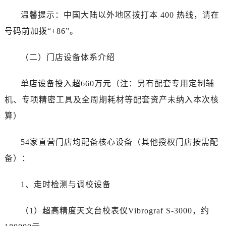
湖北省黄石市黄石港区武汉路帝舵售后服务中心（需提前预约）
温馨提示：中国大陆以外地区拨打本 400 热线，请在
湖北省荆门市东宝中天街步行街帝舵售后服务中心（需提前预约）
号码前加拨“+86”。
湖北省荆州市荆州区荆中路帝舵售后服务中心（需提前预约）
湖北省十堰市茅箭区人民北路帝舵售后服务中心（需提前预约）
（二）门店设备体系介绍
湖北省随州市曾都区青年路帝舵售后服务中心（需提前预约）
湖北省咸宁市咸安区长安大道帝舵售后服务中心（需提前预约）
单店设备投入超660万元（注：另有配套专用定制辅
湖北省襄阳市樊城区长虹路与人民路交叉口帝舵售后服务中心（需提前预约）
机、专项精密工具及全周期耗材等配套资产未纳入本次核
湖北省孝感市孝南区复兴大道帝舵售后服务中心（需提前预约）
算）
湖北省宜昌市西陵区夷陵大道与港窑路帝舵售后服务中心（需提前预约）
湖南省常德市武陵区人民路帝舵售后服务中心（需提前预约）
54家直营门店均配备核心设备（其他授权门店按需配
湖南省郴州市北湖区国庆北路帝舵售后服务中心（需提前预约）
备）：
湖南省衡阳市雁峰区解放路帝舵售后服务中心（需提前预约）
湖南省怀化市鹤城区迎丰中路帝舵售后服务中心（需提前预约）
1、走时检测与调校设备
湖南省娄底市娄星区长青街帝舵售后服务中心（需提前预约）
湖南省邵阳市双清区东风路帝舵售后服务中心（需提前预约）
（1）超高精度天文台校表仪Vibrograf S-3000，约
湖南省湘潭市雨湖区莲城大道帝舵售后服务中心（需提前预约）