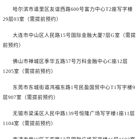
江苏省宿迁市宿城区西湖路帝舵售后服务中心（需提前预约）
哈尔滨市道里区友谊西路600号富力中心T2座写字楼
江苏省泰州市海陵区永定东路399号置地商务中心东塔（华润万象城）17层1706室帝舵售后服务中心（需提前预约）
29层03室（需提前预约）
江苏省徐州市鼓楼区淮海东路29号苏宁广场IFC国际金融中心35层3508室帝舵售后服务中心（需提前预约）
江苏省盐城市盐都区世纪大道5号盐城金融城写字楼1号楼16层1604室帝舵售后服务中心（需提前预约）
大连市中山区人民路15号国际金融大厦7层G室（需提
江苏省扬州市邗江区国展路29号星耀天地写字楼1号楼18层1803室帝舵售后服务中心（需提前预约）
前预约）
江苏省镇江市京口区中山东路帝舵售后服务中心（需提前预约）
江西省抚州市临川区赣东大道帝舵售后服务中心（需提前预约）
佛山市禅城区季华五路57号万科金融中心C座12层
江西省赣州市章贡区文清路帝舵售后服务中心（需提前预约）
1205室（需提前预约）
江西省吉安市吉州区井冈山大道帝舵售后服务中心（需提前预约）
江西省景德镇市珠山区珠山中路帝舵售后服务中心（需提前预约）
东莞市东城街道鸿福东路1号民盈国贸中心T1写字楼9
江西省九江市浔阳区浔阳路帝舵售后服务中心（需提前预约）
层907室（需提前预约）
江西省南昌市红谷滩新区红谷中大道998号绿地双子塔（中央广场）A1座办公楼14层1407室帝舵售后服务中心（需提前预约）
江西省萍乡市安源区萍安北大道与康庄路交叉口帝舵售后服务中心（需提前预约）
无锡市梁溪区人民中路139号恒隆广场写字楼1座11层
江西省上饶市信州区滨江西路帝舵售后服务中心（需提前预约）
1104室（需提前预约）
江西省新余市渝水区北湖西路帝舵售后服务中心（需提前预约）
江西省宜春市袁州区中山中路帝舵售后服务中心（需提前预约）