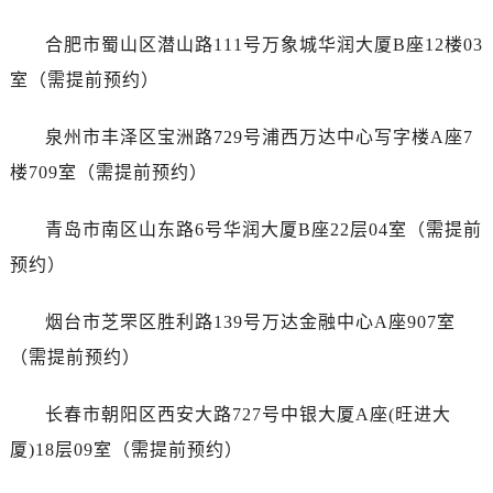
福建省厦门市思明区湖滨东路95号万象城华润大厦B座11层1104室帝舵售后服务中心（需提前预约）
广东省潮州市潮安区新风路与潮汕路交汇处帝舵售后服务中心（需提前预约）
合肥市蜀山区潜山路111号万象城华润大厦B座12楼03
广东省广州市天河区天河路230号万菱汇国际中心A塔7层704室帝舵售后服务中心（需提前预约）
室（需提前预约）
广东省广州市越秀区环市东路371-375号世界贸易中心大厦南塔15层1507室帝舵售后服务中心（需提前预约）
广东省河源市源城区越王大道帝舵售后服务中心（需提前预约）
泉州市丰泽区宝洲路729号浦西万达中心写字楼A座7
广东省惠州市惠城区江北文昌一路7号华贸大厦1座30层3005室帝舵售后服务中心（需提前预约）
楼709室（需提前预约）
广东省江门市蓬江区广场西路帝舵售后服务中心（需提前预约）
广东省揭阳市榕城进贤门步行街帝舵售后服务中心（需提前预约）
青岛市南区山东路6号华润大厦B座22层04室（需提前
广东省茂名市电白区水东街道迎宾大道帝舵售后服务中心（需提前预约）
预约）
广东省梅州市梅江区金燕大道帝舵售后服务中心（需提前预约）
广东省清远市清城区湖西路帝舵售后服务中心（需提前预约）
烟台市芝罘区胜利路139号万达金融中心A座907室
广东省汕头市龙湖区长平路帝舵售后服务中心（需提前预约）
（需提前预约）
广东省汕尾市城区香洲街道园林社区翠园街帝舵售后服务中心（需提前预约）
广东省韶关市武江区芙蓉新区与老城中心交汇处帝舵售后服务中心（需提前预约）
长春市朝阳区西安大路727号中银大厦A座(旺进大
广东省深圳市罗湖区深南东路5001号华润大厦17层1701室帝舵售后服务中心（需提前预约）
厦)18层09室（需提前预约）
广东省阳江市江城区东风一路帝舵售后服务中心（需提前预约）