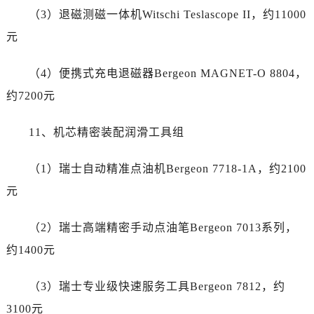
辽宁省大连市中山区人民路15号国际金融大厦7层G室帝舵售后服务中心（需提前预约）
（3）退磁测磁一体机Witschi Teslascope II，约11000
广东省佛山市禅城区季华五路57号万科金融中心C座12层1205室帝舵售后服务中心（需提前预约）
元
广东省东莞市东城街道鸿福东路1号民盈国贸中心T1写字楼9层907室帝舵售后服务中心（需提前预约）
江苏省无锡市梁溪区人民中路139号恒隆广场写字楼1座11层1104室帝舵售后服务中心（需提前预约）
（4）便携式充电退磁器Bergeon MAGNET-O 8804，
江苏省南通市崇川区工农路57号圆融广场写字楼16层1603室帝舵售后服务中心（需提前预约）
约7200元
江苏省苏州市苏州工业园区 星港街199号苏州中心办公楼C座22层08室帝舵售后服务中心（需提前预约）
湖北省武汉市江汉区解放大道686号世界贸易大厦38层09室帝舵售后服务中心（需提前预约）
11、机芯精密装配润滑工具组
广西省南宁市青秀区金湖路59号地王大厦12楼1224室帝舵售后服务中心（需提前预约）
安徽省合肥市蜀山区潜山路111号万象城华润大厦B座12楼03室帝舵售后服务中心（需提前预约）
（1）瑞士自动精准点油机Bergeon 7718-1A，约2100
福建省泉州市丰泽区宝洲路729号浦西万达中心写字楼A座7楼709室帝舵售后服务中心（需提前预约）
元
山东省青岛市南区山东路6号华润大厦B座22层04室帝舵售后服务中心（需提前预约）
山东省烟台市芝罘区胜利路139号万达金融中心A座907室帝舵售后服务中心（需提前预约）
（2）瑞士高端精密手动点油笔Bergeon 7013系列，
吉林省长春市朝阳区西安大路727号中银大厦A座(旺进大厦)18层09室帝舵售后服务中心（需提前预约）
约1400元
贵州省贵阳市南明区都司高架桥路33号亨特国际金融中心14楼14D帝舵售后服务中心（需提前预约）
云南省昆明市盘龙区北京路928号同德昆明广场写字楼10层06室帝舵售后服务中心（需提前预约）
（3）瑞士专业级快速服务工具Bergeon 7812，约
河北省石家庄市长安区中山东路39号勒泰中心写字楼B座13层07室帝舵售后服务中心（需提前预约）
3100元