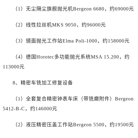
四川省攀枝花市东区三线大道北段帝舵售后服务中心（需提前预约）
（1）无尘隔尘旗舰抛光机Bergeon 6680，约69000元
四川省遂宁市船山区香林南路帝舵售后服务中心（需提前预约）
四川省雅安市雨城区熊猫大道帝舵售后服务中心（需提前预约）
（2）线性拉丝机MKS 9050，约96000元
四川省宜宾市翠屏区长翠路帝舵售后服务中心（需提前预约）
四川省资阳市雁江区滨江大道一段与和平南路帝舵售后服务中心（需提前预约）
（3）镜面抛光工作站Elma Poli-1000，约158000元
四川省自贡市自流井区华商北路帝舵售后服务中心（需提前预约）
西藏自治区阿里地区噶尔县北京西路帝舵售后服务中心（需提前预约）
（4）德国Horotec多功能抛光系统MSA 15.200，约
西藏自治区昌都市卡若区昌都西路帝舵售后服务中心（需提前预约）
113000元
西藏自治区拉萨市城关区北京中路帝舵售后服务中心（需提前预约）
西藏自治区林芝市巴宜区广东路帝舵售后服务中心（需提前预约）
8、精密车铣加工修复设备
西藏自治区那曲市色尼区浙江西路帝舵售后服务中心（需提前预约）
西藏自治区日喀则市桑珠孜区上海中路帝舵售后服务中心（需提前预约）
（1）全套复合精密钟表车床（带铣磨附件）Bergeon
西藏自治区山南市乃东区湖北大道帝舵售后服务中心（需提前预约）
5412-B-C，约146000元
云南省保山市隆阳区正阳路帝舵售后服务中心（需提前预约）
云南省楚雄彝族自治州楚雄市鹿城南路帝舵售后服务中心（需提前预约）
（2）液压精密压盖工作站Bergeon 5500，约19500元
云南省大理白族自治州大理市建设路帝舵售后服务中心（需提前预约）