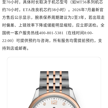
至70小时，具体时长取决于机芯型号（如MT56系列机芯
金华市金东区东市南街777号金华万达广场写字楼4号楼22层2209室（需提前预约）
绍兴市越城区胜利东路379号世茂天际中心写字楼8层805室（需提前预约）
约70小时，ETA改良机芯约38小时）。2026年7月最新官
嘉兴市南湖区广益路705号嘉兴世界贸易中心写字楼A座13层1304室（需提前预约）
方售后公示显示，腕表保养周期建议为2至3年，若出现走
南昌市红谷滩新区红谷中大道998号绿地双子塔（中央广场）A1座办公楼14层07室（需提前预约）
时偏差、上链效率下降或储能明显缩短，应立即送检。全
济南市历下区经十路11111号华润中心写字楼（万象城）15层1508室（需提前预约）
国统一客户服务热线400-801-5381（在线时间8:00-
广州市天河区天河路230号万菱汇国际中心写字楼A塔7层704室（需提前预约）
22:00）可提供预约与咨询，所有服务均需提前预约，支
广州市越秀区环市东路371-375号世界贸易中心大厦南塔写字楼15层07室（需提前预约）
持到店或邮寄。
深圳市罗湖区深南东路5001号华润大厦写字楼17层1701室（需提前预约）
惠州市惠城区江北文昌一路7号华贸大厦写字楼1座30层05室（需提前预约）
厦门市思明区湖滨东路95号华润大厦写字楼B座11层1104室（需提前预约）
福州市鼓楼区五四路128-1号恒力城写字楼15层03室（需提前预约）
成都市锦江区人民东路6号SAC东原中心写字楼24层2406B室（需提前预约）
重庆市江北区观音桥步行街2号融恒时代广场写字楼9层902室（需提前预约）
长沙市芙蓉区定王台街道建湘路393号世茂环球金融中心写字楼（芙蓉广场）10层13室（需提前预约）
郑州市二七区铭功路10号华润大厦写字楼29层2905室（需提前预约）
太原市迎泽区解放路15号亨得利名表服务中心（品牌授权店）3层整层（需提前预约）