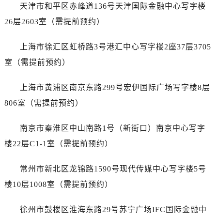
黑龙江省牡丹江市东安区太平路帝舵售后服务中心（需提前预约）
天津市和平区赤峰道136号天津国际金融中心写字楼
黑龙江省七台河市桃山区大同街帝舵售后服务中心（需提前预约）
26层2603室（需提前预约）
黑龙江省齐齐哈尔市龙沙区龙华路帝舵售后服务中心（需提前预约）
黑龙江省双鸭山市尖山区新兴大街帝舵售后服务中心（需提前预约）
上海市徐汇区虹桥路3号港汇中心写字楼2座37层3705
黑龙江省绥化市北林区新华街与康庄路交叉口帝舵售后服务中心（需提前预约）
室（需提前预约）
黑龙江省伊春市伊美区通河路帝舵售后服务中心（需提前预约）
吉林省白城市洮北区明仁南街帝舵售后服务中心（需提前预约）
上海市黄浦区南京东路299号宏伊国际广场写字楼8层
吉林省白山市浑江区浑江大街帝舵售后服务中心（需提前预约）
806室（需提前预约）
吉林省吉林市船营区河南街帝舵售后服务中心（需提前预约）
吉林省辽源市龙山区人民大街帝舵售后服务中心（需提前预约）
南京市秦淮区中山南路1号（新街口）南京中心写字
吉林省梅河口市新华街道梅河大街帝舵售后服务中心（需提前预约）
楼22层C1-1室（需提前预约）
吉林省四平市铁东区紫气大路与南九经街交汇处帝舵售后服务中心（需提前预约）
吉林省松原市宁江区五环大街帝舵售后服务中心（需提前预约）
常州市新北区龙锦路1590号现代传媒中心写字楼5号
吉林省通化市东昌区环通乡江南大街帝舵售后服务中心（需提前预约）
楼10层1008室（需提前预约）
吉林省延边市延吉市解放路帝舵售后服务中心（需提前预约）
辽宁省鞍山市铁东区站前街帝舵售后服务中心（需提前预约）
徐州市鼓楼区淮海东路29号苏宁广场IFC国际金融中