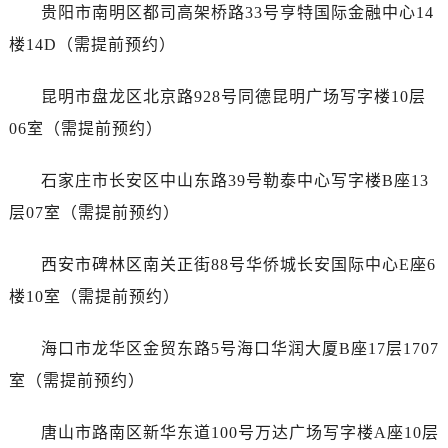
广东省云浮市云城区金山路帝舵售后服务中心（需提前预约）
贵阳市南明区都司高架桥路33号亨特国际金融中心14
广东省湛江市赤坎区观海北路帝舵售后服务中心（需提前预约）
楼14D（需提前预约）
广东省肇庆市端州区信安大道与砚都大道交汇处帝舵售后服务中心（需提前预约）
广西壮族自治区百色市右江区中山二路帝舵售后服务中心（需提前预约）
昆明市盘龙区北京路928号同德昆明广场写字楼10层
广西壮族自治区北海市海城区北京路帝舵售后服务中心（需提前预约）
06室（需提前预约）
广西壮族自治区崇左市江州区石景林街道友谊大道与丽川路交汇处帝舵售后服务中心（需提前预约）
广西壮族自治区防城港市港口区金花茶大道帝舵售后服务中心（需提前预约）
石家庄市长安区中山东路39号勒泰中心写字楼B座13
广西壮族自治区贵港市港北区港城街道布山大道与仙衣路交叉口帝舵售后服务中心（需提前预约）
层07室（需提前预约）
广西壮族自治区桂林市秀峰区红岭路帝舵售后服务中心（需提前预约）
广西壮族自治区河池市金城江区金城江街道朝阳路帝舵售后服务中心（需提前预约）
西安市碑林区南关正街88号华侨城长安国际中心E座6
广西壮族自治区贺州市八步区城东街道灵峰南路帝舵售后服务中心（需提前预约）
楼10室（需提前预约）
广西壮族自治区来宾市兴宾区桂中大道帝舵售后服务中心（需提前预约）
广西壮族自治区柳州市城中区中山中路帝舵售后服务中心（需提前预约）
海口市龙华区金贸东路5号海口华润大厦B座17层1707
广西壮族自治区钦州市钦南区金海湾东大街帝舵售后服务中心（需提前预约）
室（需提前预约）
广西壮族自治区梧州市万秀区龙湖镇高旺路帝舵售后服务中心（需提前预约）
广西壮族自治区玉林市玉州区金玉路帝舵售后服务中心（需提前预约）
唐山市路南区新华东道100号万达广场写字楼A座10层