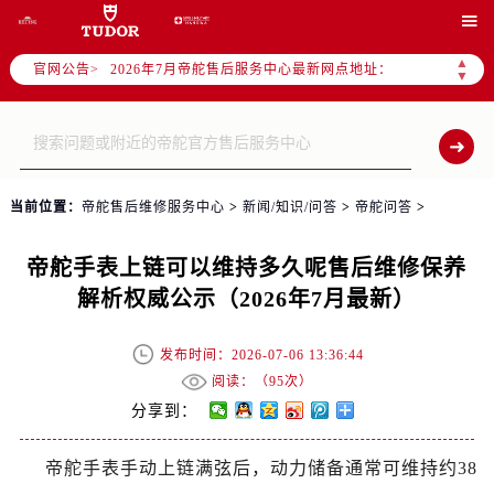
2026年7月帝舵全国官方售后客户服务热线：400-801-5381

帝舵官方全国统一服务热线400-801-5381，服务覆盖中国大陆、香港、澳门、台湾全部区域（非大陆需加拨“+86”）
▲
官网公告>
2026年7月帝舵售后服务中心最新网点地址：
▼
北京市东城区东长安街1号东方广场写字楼W3座6层602室（需提前预约）
北京市朝阳区建国门外大街甲6号华熙国际中心写字楼D座11层1102室（需提前预约）
天津市和平区赤峰道136号天津国际金融中心写字楼26层2603室（需提前预约）
上海市徐汇区虹桥路3号港汇中心写字楼2座37层3705室（需提前预约）
当前位置：
帝舵售后维修服务中心
>
新闻/知识/问答
>
帝舵问答
>
上海市黄浦区南京东路299号宏伊国际广场写字楼8层806室（需提前预约）
南京市秦淮区中山南路1号（新街口）南京中心写字楼22层C1-1室（需提前预约）
帝舵手表上链可以维持多久呢售后维修保养
常州市新北区龙锦路1590号现代传媒中心写字楼5号楼10层1008室（需提前预约）
解析权威公示（2026年7月最新）
徐州市鼓楼区淮海东路29号苏宁广场IFC国际金融中心写字楼35层3508室（需提前预约）
扬州市邗江区国展路29号星耀天地写字楼1号楼18层1803室（需提前预约）
发布时间：2026-07-06 13:36:44
盐城市盐都区世纪大道5号盐城金融城写字楼1号楼16层1604室（需提前预约）
阅读：（
95次）
泰州市海陵区永定东路399号置地商务中心东塔写字楼（华润万象城）17层1706室（需提前预约）
分享到：
宁波市江北区大闸南路500号来福士广场办公楼20层2009室（需提前预约）
帝舵手表手动上链满弦后，动力储备通常可维持约38
杭州市上城区钱江路1366号华润大厦写字楼A座5层503-5室（需提前预约）