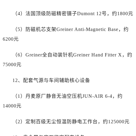
陕西省西安市碑林区南关正街88号华侨城长安国际中心E座6楼10室帝舵售后服务中心（需提前预约）
海南省海口市龙华区金贸东路5号海口华润大厦B座17层1707室帝舵售后服务中心（需提前预约）
（4）法国顶级防磁精密镊子Dumont 12号，约1800元
河北省唐山市路南区新华东道100号万达广场写字楼A座10层1002室帝舵售后服务中心（需提前预约）
台州市椒江区东海大道1800号腾达中心东1幢20楼2002室帝舵售后服务中心（需提前预约）
（5）防磁机芯支架Greiner Anti-Magnetic Base，约
呼和浩特市玉泉区大学西街70号华润万象城写字楼（鄂尔多斯大厦）23层2326室帝舵售后服务中心（需提前预约）
6200元
兰州市七里河区西津西路16号兰州中心写字楼21层2102室帝舵售后服务中心（需提前预约）
节假日正常营业！
（6）Greiner全自动装针机Greiner Hand Fitter X，约
75000元
12、配套气源与车间辅助核心设备
（1）丹麦原厂静音无油空压机JUN-AIR 6-4，约
14000元
（2）定制百级无尘恒温防静电工作台，约125000元