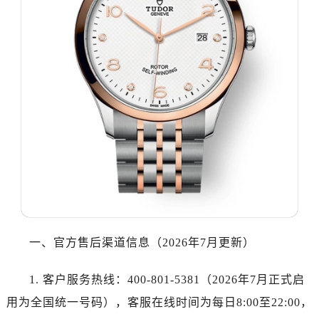
沈阳市沈河区中街路137号亨得利名表服务中心（品牌授权店）1层整层（需提前预约）
沈阳市沈河区中街路83号亨得利名表服务中心（品牌授权店）1层整层（需提前预约）
乌鲁木齐市天山区红山路26号时代广场（CCMALL）C座17层17-B（需提前预约）
温州市鹿城区锦绣路1067号置信广场10层1015室（需提前预约）
哈尔滨市道里区友谊西路600号富力中心T2座写字楼29层03室（需提前预约）
大连市中山区人民路15号国际金融大厦7层G室（需提前预约）
佛山市禅城区季华五路57号万科金融中心C座12层1205室（需提前预约）
东莞市东城街道鸿福东路1号民盈国贸中心T1写字楼9层907室（需提前预约）
无锡市梁溪区人民中路139号恒隆广场写字楼1座11层1104室（需提前预约）
南通市崇川区工农路57号圆融广场写字楼16层1603室（需提前预约）
苏州市苏州工业园区星港街199号苏州中心办公楼C座22层08室（需提前预约）
武汉市江汉区解放大道686号世界贸易大厦38层09室（需提前预约）
一、官方售后渠道信息（2026年7月更新）
南宁市青秀区金湖路59号地王大厦12楼1224室（需提前预约）
合肥市蜀山区潜山路111号万象城华润大厦B座12楼03室（需提前预约）
1. 客户服务热线：400-801-5381（2026年7月正式启
泉州市丰泽区宝洲路729号浦西万达中心写字楼A座7楼709室（需提前预约）
用为全国统一号码），客服在线时间为每日8:00至22:00，
青岛市南区山东路6号华润大厦B座22层04室（需提前预约）