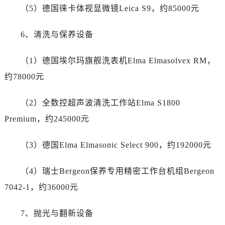
贵州省遵义市红花岗区共青大道与嵩山路交叉口帝舵售后服务中心（需提前预约）
（5）德国徕卡体视显微镜Leica S9，约85000元
四川省阿坝州市马尔康市团结街帝舵售后服务中心（需提前预约）
四川省巴中市巴州区江北大道帝舵售后服务中心（需提前预约）
6、清洗与保养设备
四川省成都市锦江区人民东路6号SAC东原中心24层2406B室帝舵售后服务中心（需提前预约）
四川省达州市通川区中心广场、老车坝帝舵售后服务中心（需提前预约）
（1）德国埃尔玛旗舰洗表机Elma Elmasolvex RM，
四川省德阳市旌阳区长江西路、南街帝舵售后服务中心（需提前预约）
约78000元
四川省甘孜州市康定市情歌广场、箭炉街帝舵售后服务中心（需提前预约）
四川省广安市广安区建安南路帝舵售后服务中心（需提前预约）
（2）全数控超声波清洗工作站Elma S1800
四川省广元市利州区老城南北街、东大街帝舵售后服务中心（需提前预约）
Premium，约245000元
四川省乐山市市中区嘉定中路帝舵售后服务中心（需提前预约）
四川省凉山州市西昌市大巷口下街帝舵售后服务中心（需提前预约）
（3）德国Elma Elmasonic Select 900，约192000元
四川省泸州市江阳区治平路帝舵售后服务中心（需提前预约）
（4）瑞士Bergeon保养专用精密工作台机组Bergeon
四川省眉山市东坡区三苏路帝舵售后服务中心（需提前预约）
四川省绵阳市涪城区翠花街帝舵售后服务中心（需提前预约）
7042-1，约36000元
四川省南充市高坪区江东大道帝舵售后服务中心（需提前预约）
7、抛光与翻新设备
四川省内江市东兴区汉安大道帝舵售后服务中心（需提前预约）