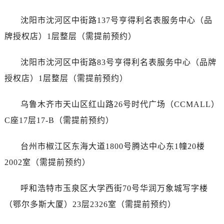
江苏省宿迁市宿城区西湖路帝舵售后服务中心（需提前预约）
江苏省泰州市海陵区永定东路399号置地商务中心东塔（华润万象城）17层1706室帝舵售后服务中心（需提前预约）
沈阳市沈河区中街路137号亨得利名表服务中心（品
江苏省徐州市鼓楼区淮海东路29号苏宁广场IFC国际金融中心35层3508室帝舵售后服务中心（需提前预约）
牌授权店）1层整层（需提前预约）
江苏省盐城市盐都区世纪大道5号盐城金融城写字楼1号楼16层1604室帝舵售后服务中心（需提前预约）
江苏省扬州市邗江区国展路29号星耀天地写字楼1号楼18层1803室帝舵售后服务中心（需提前预约）
沈阳市沈河区中街路83号亨得利名表服务中心（品牌
江苏省镇江市京口区中山东路帝舵售后服务中心（需提前预约）
授权店）1层整层（需提前预约）
江西省抚州市临川区赣东大道帝舵售后服务中心（需提前预约）
江西省赣州市章贡区文清路帝舵售后服务中心（需提前预约）
乌鲁木齐市天山区红山路26号时代广场（CCMALL）
江西省吉安市吉州区井冈山大道帝舵售后服务中心（需提前预约）
C座17层17-B（需提前预约）
江西省景德镇市珠山区珠山中路帝舵售后服务中心（需提前预约）
江西省九江市浔阳区浔阳路帝舵售后服务中心（需提前预约）
台州市椒江区东海大道1800号腾达中心东1幢20楼
江西省南昌市红谷滩新区红谷中大道998号绿地双子塔（中央广场）A1座办公楼14层1407室帝舵售后服务中心（需提前预约）
2002室（需提前预约）
江西省萍乡市安源区萍安北大道与康庄路交叉口帝舵售后服务中心（需提前预约）
江西省上饶市信州区滨江西路帝舵售后服务中心（需提前预约）
呼和浩特市玉泉区大学西街70号华润万象城写字楼
江西省新余市渝水区北湖西路帝舵售后服务中心（需提前预约）
（鄂尔多斯大厦）23层2326室（需提前预约）
江西省宜春市袁州区中山中路帝舵售后服务中心（需提前预约）