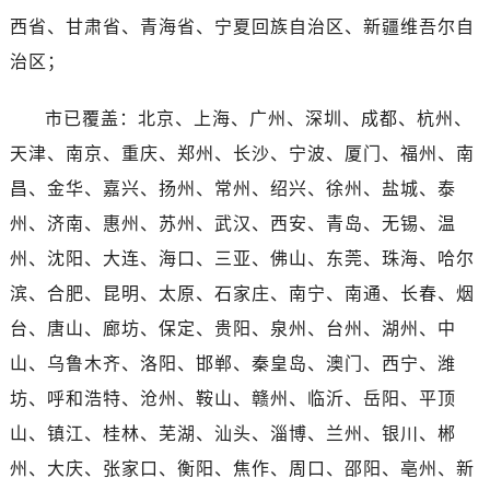
河南省开封市鼓楼区中山路帝舵售后服务中心（需提前预约）
西省、甘肃省、青海省、宁夏回族自治区、新疆维吾尔自
河南省洛阳市西工区中州中路与解放路交叉口帝舵售后服务中心（需提前预约）
治区；
河南省漯河市源汇区交通路帝舵售后服务中心（需提前预约）
河南省南阳市宛城区范蠡东路与南都路交叉口帝舵售后服务中心（需提前预约）
市已覆盖：北京、上海、广州、深圳、成都、杭州、
河南省平顶山市卫东区建设路帝舵售后服务中心（需提前预约）
天津、南京、重庆、郑州、长沙、宁波、厦门、福州、南
河南省濮阳市大华龙区开州路绿城路交叉口帝舵售后服务中心（需提前预约）
昌、金华、嘉兴、扬州、常州、绍兴、徐州、盐城、泰
河南省三门峡市湖滨区和平路帝舵售后服务中心（需提前预约）
河南省商丘市梁园区神火大道帝舵售后服务中心（需提前预约）
州、济南、惠州、苏州、武汉、西安、青岛、无锡、温
河南省新乡市红旗区人民路帝舵售后服务中心（需提前预约）
州、沈阳、大连、海口、三亚、佛山、东莞、珠海、哈尔
河南省信阳市浉河区东方红大道帝舵售后服务中心（需提前预约）
滨、合肥、昆明、太原、石家庄、南宁、南通、长春、烟
河南省许昌市魏都区建安大道与八龙路交叉口帝舵售后服务中心（需提前预约）
台、唐山、廊坊、保定、贵阳、泉州、台州、湖州、中
河南省郑州市二七区民主路10号华润大厦29层2905室帝舵售后服务中心（需提前预约）
山、乌鲁木齐、洛阳、邯郸、秦皇岛、澳门、西宁、潍
河南省周口市川汇区七一路帝舵售后服务中心（需提前预约）
坊、呼和浩特、沧州、鞍山、赣州、临沂、岳阳、平顶
河南省驻马店市驿城区乐山大道与置地大道交叉口帝舵售后服务中心（需提前预约）
山、镇江、桂林、芜湖、汕头、淄博、兰州、银川、郴
湖北省鄂州市鄂城区文星大道帝舵售后服务中心（需提前预约）
湖北省黄冈市黄州区赤壁大道帝舵售后服务中心（需提前预约）
州、大庆、张家口、衡阳、焦作、周口、邵阳、亳州、新