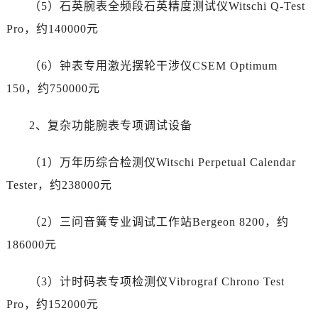
青海省玉树藏族自治州结古镇胜利路帝舵售后服务中心（需提前预约）
（5）石英腕表全频段石英精度测试仪Witschi Q-Test
陕西省安康市汉滨区金州路帝舵售后服务中心（需提前预约）
Pro，约140000元
陕西省宝鸡市渭滨区经二路帝舵售后服务中心（需提前预约）
陕西省汉中市汉台区北大街帝舵售后服务中心（需提前预约）
（6）钟表专用激光摆轮干涉仪CSEM Optimum
陕西省商洛市商州区州城街帝舵售后服务中心（需提前预约）
150，约750000元
陕西省铜川市王益区红旗街帝舵售后服务中心（需提前预约）
陕西省渭南市临渭区东风大街帝舵售后服务中心（需提前预约）
2、复杂功能腕表专项调试设备
陕西省咸阳市秦都区沣西新城统一西路与白马河路交汇处帝舵售后服务中心（需提前预约）
（1）万年历综合检测仪Witschi Perpetual Calendar
陕西省延安市宝塔区中心街帝舵售后服务中心（需提前预约）
陕西省榆林市榆阳区长兴路帝舵售后服务中心（需提前预约）
Tester，约238000元
新疆维吾尔自治区阿克苏市东大街帝舵售后服务中心（需提前预约）
（2）三问音簧专业调试工作站Bergeon 8200，约
新疆维吾尔自治区阿拉尔市胜利大道帝舵售后服务中心（需提前预约）
新疆维吾尔自治区阿拉山口市友好路帝舵售后服务中心（需提前预约）
186000元
新疆维吾尔自治区阿勒泰市解放路帝舵售后服务中心（需提前预约）
（3）计时码表专项检测仪Vibrograf Chrono Test
新疆维吾尔自治区阿图什市光明路帝舵售后服务中心（需提前预约）
新疆维吾尔自治区白杨市军垦路帝舵售后服务中心（需提前预约）
Pro，约152000元