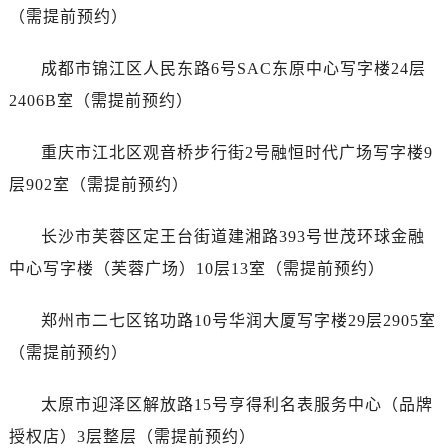
安徽省六安市金安区解放中路帝舵售后服务中心（需提前预约）
（需提前预约）
安徽省马鞍山市雨山区湖南西路帝舵售后服务中心（需提前预约）
安徽省宿州市埇桥区人民中路帝舵售后服务中心（需提前预约）
成都市锦江区人民东路6号SAC东原中心写字楼24层
安徽省铜陵市铜官区石城大道帝舵售后服务中心（需提前预约）
2406B室（需提前预约）
安徽省芜湖市镜湖区中山路步行街帝舵售后服务中心（需提前预约）
安徽省宣城市宣州区叠嶂西路帝舵售后服务中心（需提前预约）
重庆市江北区观音桥步行街2号融恒时代广场写字楼9
福建省龙岩市新罗区九一南路帝舵售后服务中心（需提前预约）
层902室（需提前预约）
福建省南平市建阳区人民西路帝舵售后服务中心（需提前预约）
福建省宁德市蕉城区天湖东路帝舵售后服务中心（需提前预约）
长沙市芙蓉区定王台街道建湘路393号世茂环球金融
福建省莆田市城厢区霞林街道荔华东大道帝舵售后服务中心（需提前预约）
中心写字楼（芙蓉广场）10层13室（需提前预约）
福建省三明市三元区东乾二路帝舵售后服务中心（需提前预约）
福建省漳州市龙文区步港路帝舵售后服务中心（需提前预约）
郑州市二七区铭功路10号华润大厦写字楼29层2905室
江苏省常州市新北区龙锦路1590号现代传媒中心5号楼10层1008室帝舵售后服务中心（需提前预约）
（需提前预约）
江苏省淮安市清江浦区淮海北路帝舵售后服务中心（需提前预约）
江苏省连云港市海州区通灌北路帝舵售后服务中心（需提前预约）
太原市迎泽区解放路15号亨得利名表服务中心（品牌
江苏省南京市秦淮区中山南路1号南京中心22层22-C1-C3室帝舵售后服务中心（需提前预约）
授权店）3层整层（需提前预约）