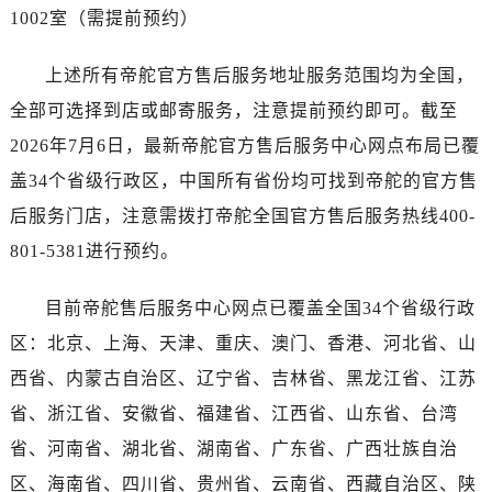
海南省儋州市儋州市那大镇兰洋北路帝舵售后服务中心（需提前预约）
1002室（需提前预约）
海南省东方市八所镇解放西路帝舵售后服务中心（需提前预约）
海南省琼海市嘉积镇东风路帝舵售后服务中心（需提前预约）
上述所有帝舵官方售后服务地址服务范围均为全国，
海南省三沙市西沙区西沙群岛永兴岛北京路帝舵售后服务中心（需提前预约）
全部可选择到店或邮寄服务，注意提前预约即可。截至
海南省三亚市吉阳区迎宾路帝舵售后服务中心（需提前预约）
2026年7月6日，最新帝舵官方售后服务中心网点布局已覆
海南省万宁市万城镇解放路帝舵售后服务中心（需提前预约）
盖34个省级行政区，中国所有省份均可找到帝舵的官方售
海南省文昌市文城镇教育东路帝舵售后服务中心（需提前预约）
后服务门店，注意需拨打帝舵全国官方售后服务热线400-
海南省五指山市通什镇三月三大道帝舵售后服务中心（需提前预约）
801-5381进行预约。
香港特别行政区尖沙咀区油尖旺区广东道帝舵售后服务中心（需提前预约）
香港特别行政区金钟区中西区金钟道帝舵售后服务中心（需提前预约）
目前帝舵售后服务中心网点已覆盖全国34个省级行政
香港特别行政区九龙区油尖旺区弥敦道帝舵售后服务中心（需提前预约）
区：北京、上海、天津、重庆、澳门、香港、河北省、山
香港特别行政区铜锣湾区湾仔区轩尼诗道帝舵售后服务中心（需提前预约）
河南省安阳市文峰区解放大道帝舵售后服务中心（需提前预约）
西省、内蒙古自治区、辽宁省、吉林省、黑龙江省、江苏
河南省鹤壁市淇滨区九州路帝舵售后服务中心（需提前预约）
省、浙江省、安徽省、福建省、江西省、山东省、台湾
河南省济源市沁园街道济水大道帝舵售后服务中心（需提前预约）
省、河南省、湖北省、湖南省、广东省、广西壮族自治
河南省焦作市解放区解放路帝舵售后服务中心（需提前预约）
区、海南省、四川省、贵州省、云南省、西藏自治区、陕