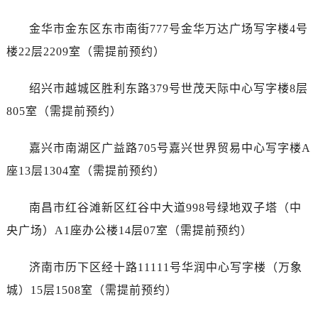
内蒙古自治区阿拉善盟市左旗土尔扈特大街帝舵售后服务中心（需提前预约）
内蒙古自治区巴彦淖尔市临河区新华街帝舵售后服务中心（需提前预约）
金华市金东区东市南街777号金华万达广场写字楼4号
内蒙古自治区包头市青山区幸福路甲3号王府井百货名表维修帝舵售后服务中心（需提前预约）
楼22层2209室（需提前预约）
内蒙古自治区赤峰市红山区哈达街帝舵售后服务中心（需提前预约）
内蒙古自治区鄂尔多斯市东胜区伊金霍洛街帝舵售后服务中心（需提前预约）
绍兴市越城区胜利东路379号世茂天际中心写字楼8层
内蒙古自治区呼伦贝尔市海拉尔区中央街帝舵售后服务中心（需提前预约）
805室（需提前预约）
内蒙古自治区通辽市科尔沁区明仁大街帝舵售后服务中心（需提前预约）
内蒙古自治区乌海市海勃湾区人民南路帝舵售后服务中心（需提前预约）
嘉兴市南湖区广益路705号嘉兴世界贸易中心写字楼A
内蒙古自治区乌兰察布市集宁区恩和大街帝舵售后服务中心（需提前预约）
座13层1304室（需提前预约）
内蒙古自治区锡林郭勒盟市锡林浩特市光明街与额尔敦路交叉口帝舵售后服务中心（需提前预约）
内蒙古自治区兴安盟市乌兰浩特市兴安大街帝舵售后服务中心（需提前预约）
南昌市红谷滩新区红谷中大道998号绿地双子塔（中
山西省大同市平城区迎宾街帝舵售后服务中心（需提前预约）
央广场）A1座办公楼14层07室（需提前预约）
山西省晋城市城区黄华街帝舵售后服务中心（需提前预约）
山西省晋中市榆次区顺城街帝舵售后服务中心（需提前预约）
济南市历下区经十路11111号华润中心写字楼（万象
山西省临汾市尧都区解放路帝舵售后服务中心（需提前预约）
城）15层1508室（需提前预约）
山西省吕梁市离石区永宁中路与建设街交叉口帝舵售后服务中心（需提前预约）