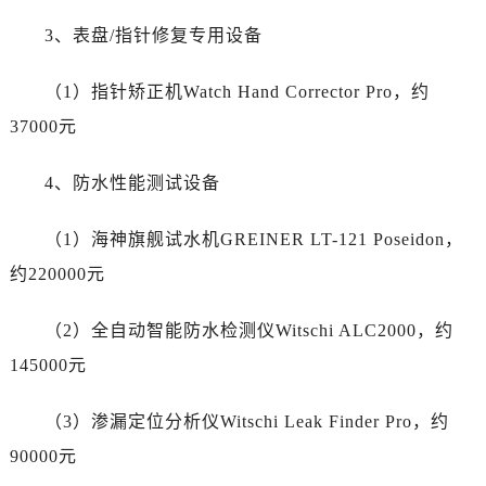
新疆维吾尔自治区北屯市团结路帝舵售后服务中心（需提前预约）
3、表盘/指针修复专用设备
新疆维吾尔自治区博乐市博乐市北京路帝舵售后服务中心（需提前预约）
新疆维吾尔自治区昌吉市延安北路帝舵售后服务中心（需提前预约）
（1）指针矫正机Watch Hand Corrector Pro，约
新疆维吾尔自治区阜康市博峰路帝舵售后服务中心（需提前预约）
37000元
新疆维吾尔自治区哈密市伊州区建国北路帝舵售后服务中心（需提前预约）
新疆维吾尔自治区和田市和田市北京西路帝舵售后服务中心（需提前预约）
4、防水性能测试设备
新疆维吾尔自治区胡杨河市胡杨河市胡杨路帝舵售后服务中心（需提前预约）
新疆维吾尔自治区霍尔果斯市亚欧北路帝舵售后服务中心（需提前预约）
（1）海神旗舰试水机GREINER LT-121 Poseidon，
新疆维吾尔自治区喀什市解放北路帝舵售后服务中心（需提前预约）
约220000元
新疆维吾尔自治区可克达拉市幸福路帝舵售后服务中心（需提前预约）
新疆维吾尔自治区克拉玛依市克拉玛依区友谊路帝舵售后服务中心（需提前预约）
（2）全自动智能防水检测仪Witschi ALC2000，约
新疆维吾尔自治区库车市库车市文化东路帝舵售后服务中心（需提前预约）
145000元
新疆维吾尔自治区库尔勒市库尔勒市人民东路帝舵售后服务中心（需提前预约）
新疆维吾尔自治区奎屯市团结西街帝舵售后服务中心（需提前预约）
（3）渗漏定位分析仪Witschi Leak Finder Pro，约
新疆维吾尔自治区昆玉市昆泉街帝舵售后服务中心（需提前预约）
90000元
新疆维吾尔自治区沙湾市三道河子镇世纪大道南路帝舵售后服务中心（需提前预约）