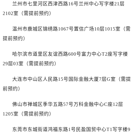
江西省鹰潭市月湖区胜利东路帝舵售后服务中心（需提前预约）
兰州市七里河区西津西路16号兰州中心写字楼21层
山东省德州市德城区东风中路帝舵售后服务中心（需提前预约）
2102室（需提前预约）
山东省东营市东营区济南路帝舵售后服务中心（需提前预约）
山东省济南市历下区经十路11111号华润中心写字楼（万象城）15层1508室帝舵售后服务中心（需提前预约）
温州市鹿城区锦绣路1067号置信广场10层1015室（需
山东省济宁市任城区太白楼路帝舵售后服务中心（需提前预约）
提前预约）
山东省莱芜市文化南路8号银座商城名表维修一楼名表维修帝舵售后服务中心（需提前预约）
山东省临沂市兰山区解放路帝舵售后服务中心（需提前预约）
哈尔滨市道里区友谊西路600号富力中心T2座写字楼
山东省日照市东港区烟台路帝舵售后服务中心（需提前预约）
29层03室（需提前预约）
山东省泰安市泰山区财源街道泰山大街帝舵售后服务中心（需提前预约）
山东省威海市环翠区新威海路89号振华商厦一楼名表维修帝舵售后服务中心（需提前预约）
大连市中山区人民路15号国际金融大厦7层G室（需提
山东省潍坊市奎文区东风东街帝舵售后服务中心（需提前预约）
前预约）
山东省枣庄市滕州市北辛路与善国路交叉口帝舵售后服务中心（需提前预约）
山东省淄博市张店区金晶大道帝舵售后服务中心（需提前预约）
佛山市禅城区季华五路57号万科金融中心C座12层
上海市黄浦区南京东路299号宏伊国际广场写字楼8层806室帝舵售后服务中心（需提前预约）
1205室（需提前预约）
上海市徐汇区虹桥路3号港汇中心2座37层3705室帝舵售后服务中心（需提前预约）
浙江省杭州市上城区钱江路1366号华润大厦A座5层503-5室帝舵售后服务中心（需提前预约）
东莞市东城街道鸿福东路1号民盈国贸中心T1写字楼9