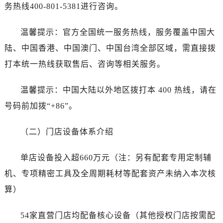
湖南省益阳市赫山区桃花仑路帝舵售后服务中心（需提前预约）
务热线400-801-5381进行咨询。
湖南省永州市冷水滩区永州大道与中兴路交叉口帝舵售后服务中心（需提前预约）
湖南省岳阳市岳阳楼区东茅岭路帝舵售后服务中心（需提前预约）
温馨提示：官方全国统一服务热线，服务覆盖中国大
湖南省张家界市永定区解放路帝舵售后服务中心（需提前预约）
陆、中国香港、中国澳门、中国台湾全部区域，需直接拨
湖南省长沙市芙蓉区建湘路393号世茂环球金融中心写字楼10层1013室帝舵售后服务中心（需提前预约）
打本统一热线获取售后、咨询等相关服务。
湖南省株洲市芦淞区建设南路帝舵售后服务中心（需提前预约）
甘肃省白银市白银区北京路帝舵售后服务中心（需提前预约）
温馨提示：中国大陆以外地区拨打本 400 热线，请在
甘肃省定西市安定区解放路帝舵售后服务中心（需提前预约）
号码前加拨“+86”。
甘肃省敦煌市沙州镇阳关中路帝舵售后服务中心（需提前预约）
甘肃省合作市人民街帝舵售后服务中心（需提前预约）
（二）门店设备体系介绍
甘肃省嘉峪关市雄关区新华中路帝舵售后服务中心（需提前预约）
甘肃省金昌市金川区北京路帝舵售后服务中心（需提前预约）
单店设备投入超660万元（注：另有配套专用定制辅
甘肃省酒泉市肃州区西大街帝舵售后服务中心（需提前预约）
机、专项精密工具及全周期耗材等配套资产未纳入本次核
甘肃省临夏市城南街道团结路帝舵售后服务中心（需提前预约）
算）
甘肃省陇南市武都区人民路帝舵售后服务中心（需提前预约）
甘肃省平凉市崆峒区西大街帝舵售后服务中心（需提前预约）
54家直营门店均配备核心设备（其他授权门店按需配