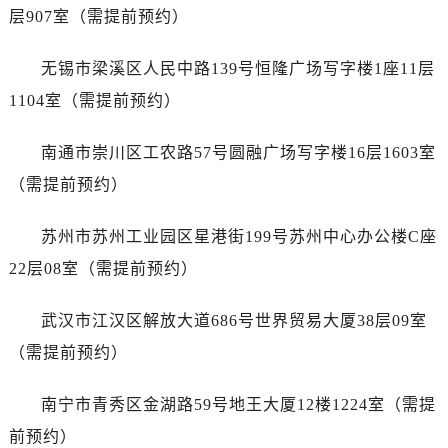
浙江省湖州市吴兴区劳动路帝舵售后服务中心（需提前预约）
层907室（需提前预约）
浙江省嘉兴市南湖区广益路705号嘉兴世界贸易中心A座13层1304室帝舵售后服务中心（需提前预约）
浙江省金华市金东区东市南街777号金华万达广场4号楼22楼2209室帝舵售后服务中心（需提前预约）
无锡市梁溪区人民中路139号恒隆广场写字楼1座11层
浙江省丽水市莲都区解放街帝舵售后服务中心（需提前预约）
1104室（需提前预约）
浙江省宁波市江北区大闸南路500号来福士广场办公楼20层2009室帝舵售后服务中心（需提前预约）
浙江省衢州市柯城区上街帝舵售后服务中心（需提前预约）
南通市崇川区工农路57号圆融广场写字楼16层1603室
浙江省绍兴市越城区胜利东路379号世茂天际中心写字楼8层805室帝舵售后服务中心（需提前预约）
（需提前预约）
浙江省舟山市定海区解放东路帝舵售后服务中心（需提前预约）
澳门特别行政区大堂区议事亭前地（新马路）帝舵售后服务中心（需提前预约）
苏州市苏州工业园区星港街199号苏州中心办公楼C座
澳门特别行政区风顺堂区南湾大马路帝舵售后服务中心（需提前预约）
22层08室（需提前预约）
澳门特别行政区花地玛堂区关闸广场帝舵售后服务中心（需提前预约）
澳门特别行政区花王堂区大三巴商圈帝舵售后服务中心（需提前预约）
武汉市江汉区解放大道686号世界贸易大厦38层09室
澳门特别行政区嘉模堂区官也街帝舵售后服务中心（需提前预约）
（需提前预约）
澳门省路氹城市金光大道帝舵售后服务中心（需提前预约）
澳门特别行政区望德堂区塔石广场帝舵售后服务中心（需提前预约）
南宁市青秀区金湖路59号地王大厦12楼1224室（需提
福建省福州市鼓楼区五四路128-1号恒力城写字楼15层03室帝舵售后服务中心（需提前预约）
前预约）