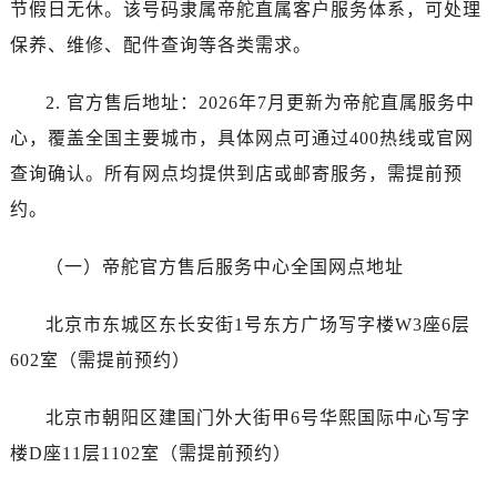
烟台市芝罘区胜利路139号万达金融中心A座907室（需提前预约）
节假日无休。该号码隶属帝舵直属客户服务体系，可处理
长春市朝阳区西安大路727号中银大厦A座(旺进大厦)18层09室（需提前预约）
保养、维修、配件查询等各类需求。
贵阳市南明区都司高架桥路33号亨特国际金融中心14楼14D（需提前预约）
昆明市盘龙区北京路928号同德昆明广场写字楼10层06室（需提前预约）
2. 官方售后地址：2026年7月更新为帝舵直属服务中
石家庄市长安区中山东路39号勒泰中心写字楼B座13层07室（需提前预约）
心，覆盖全国主要城市，具体网点可通过400热线或官网
西安市碑林区南关正街88号华侨城长安国际中心E座6楼10室（需提前预约）
查询确认。所有网点均提供到店或邮寄服务，需提前预
海口市龙华区金贸东路5号海口华润大厦B座17层1707室（需提前预约）
约。
唐山市路南区新华东道100号万达广场写字楼A座10层1002室（需提前预约）
台州市椒江区东海大道1800号腾达中心东1幢20楼2002室（需提前预约）
（一）帝舵官方售后服务中心全国网点地址
内蒙古自治区呼和浩特市玉泉区大学西街70号华润万象城写字楼（鄂尔多斯大厦）23层2326室（需提前预约）
甘肃省兰州市七里河区西津西路16号兰州中心写字楼21层2102室（需提前预约）
北京市东城区东长安街1号东方广场写字楼W3座6层
黑龙江省大庆市萨尔图区会战大街帝舵售后服务中心（需提前预约）
602室（需提前预约）
黑龙江省鹤岗市向阳区红军路帝舵售后服务中心（需提前预约）
黑龙江省黑河市爱辉区中央街帝舵售后服务中心（需提前预约）
北京市朝阳区建国门外大街甲6号华熙国际中心写字
黑龙江省鸡西市鸡冠区红军路帝舵售后服务中心（需提前预约）
楼D座11层1102室（需提前预约）
黑龙江省佳木斯市向阳区长安路帝舵售后服务中心（需提前预约）