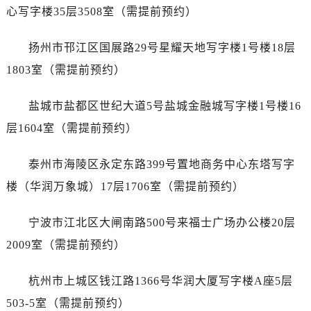
辽宁省本溪市平山区胜利路帝舵售后服务中心（需提前预约）
心写字楼35层3508室（需提前预约）
辽宁省朝阳市双塔区新华路帝舵售后服务中心（需提前预约）
辽宁省丹东市振兴区七经街帝舵售后服务中心（需提前预约）
扬州市邗江区国展路29号星耀天地写字楼1号楼18层
辽宁省抚顺市新抚区东一路帝舵售后服务中心（需提前预约）
1803室（需提前预约）
辽宁省阜新市海州区解放大街帝舵售后服务中心（需提前预约）
辽宁省葫芦岛市连山区中央路帝舵售后服务中心（需提前预约）
盐城市盐都区世纪大道5号盐城金融城写字楼1号楼16
辽宁省锦州市古塔区中央大街帝舵售后服务中心（需提前预约）
层1604室（需提前预约）
辽宁省辽阳市白塔区新运大街帝舵售后服务中心（需提前预约）
辽宁省盘锦市兴隆台区石油大街帝舵售后服务中心（需提前预约）
泰州市海陵区永定东路399号置地商务中心东塔写字
辽宁省铁岭市银州区南马路帝舵售后服务中心（需提前预约）
楼（华润万象城）17层1706室（需提前预约）
辽宁省营口市站前区市府路与渤海大街交叉口帝舵售后服务中心（需提前预约）
辽宁省沈阳市沈河区中街路137号亨得利名表维修授权店1楼帝舵售后服务中心（需提前预约）
宁波市江北区大闸南路500号来福士广场办公楼20层
辽宁省沈阳市沈河区中街路83号亨得利名表维修授权店1楼帝舵售后服务中心（需提前预约）
2009室（需提前预约）
北京市朝阳区建国门外大街甲6号华熙国际中心D座11层1102室帝舵售后服务中心（需提前预约）
北京市东城区东长安街1号王府井东方广场W3座6层602室帝舵售后服务中心（需提前预约）
杭州市上城区钱江路1366号华润大厦写字楼A座5层
河北省保定市竞秀区朝阳北大街北国先天下帝舵售后服务中心（需提前预约）
503-5室（需提前预约）