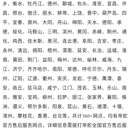
湖北省黄石市黄石港区武汉路帝舵售后服务中心（需提前预约）
乡、衡水、牡丹江、德州、聊城、包头、淮安、宜昌、许
湖北省荆门市东宝中天街步行街帝舵售后服务中心（需提前预约）
昌、邢台、宿迁、丽水、蚌埠、上饶、晋中、葫芦岛、四
湖北省荆州市荆州区荆中路帝舵售后服务中心（需提前预约）
平、宜春、滁州、大同、舟山、绵阳、天水、德阳、承
湖北省十堰市茅箭区人民北路帝舵售后服务中心（需提前预约）
德、绥化、马鞍山、三明、滨州、黄冈、赤峰、荆州、通
湖北省随州市曾都区青年路帝舵售后服务中心（需提前预约）
化、鸡西、佳木斯、黑河、连云港、阜阳、吉安、枣庄、
湖北省咸宁市咸安区长安大道帝舵售后服务中心（需提前预约）
永州、清远、揭阳、梧州、渭南、延安、长治、运城、淮
湖北省襄阳市樊城区长虹路与人民路交叉口帝舵售后服务中心（需提前预约）
湖北省孝感市孝南区复兴大道帝舵售后服务中心（需提前预约）
南、莆田、荆门、益阳、梅州、达州、榆林、威海、九
湖北省宜昌市西陵区夷陵大道与港窑路帝舵售后服务中心（需提前预约）
江、济宁、齐齐哈尔、南阳、常德、呼伦贝尔、丹东、锦
湖南省常德市武陵区人民路帝舵售后服务中心（需提前预约）
州、辽阳、辽源、衢州、安庆、龙岩、宁德、鹰潭、泰
湖南省郴州市北湖区国庆北路帝舵售后服务中心（需提前预约）
安、商丘、驻马店、咸宁、江门、茂名、玉林、乐山、南
湖南省衡阳市雁峰区解放路帝舵售后服务中心（需提前预约）
充、雅安、宝鸡、柳州、拉萨、丽江、张家界、襄阳、株
湖南省怀化市鹤城区迎丰中路帝舵售后服务中心（需提前预约）
洲、遵义、鄂尔多斯、阳泉、昆山、黄石、湘潭、十堰、
湖南省娄底市娄星区长青街帝舵售后服务中心（需提前预约）
漳州、攀枝花、香港、台北等，共计360+网点，均有帝舵
湖南省邵阳市双清区东风路帝舵售后服务中心（需提前预约）
湖南省湘潭市雨湖区莲城大道帝舵售后服务中心（需提前预约）
官方售后服务网点，详细信息需拨打帝舵全国官方售后服