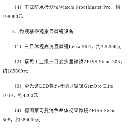
新疆维吾尔自治区石河子市北二路帝舵售后服务中心（需提前预约）
（4）干式防水检测仪Witschi ProofMaster Pro，约
新疆维吾尔自治区双河市光明路帝舵售后服务中心（需提前预约）
198000元
新疆维吾尔自治区塔城市塔城地区闻琴路帝舵售后服务中心（需提前预约）
新疆维吾尔自治区铁门关市兴疆路帝舵售后服务中心（需提前预约）
5、微观精密观察显微镜设备
新疆维吾尔自治区图木舒克市图木舒克市中兴街帝舵售后服务中心（需提前预约）
新疆维吾尔自治区吐鲁番市高昌区文化中路文化中路帝舵售后服务中心（需提前预约）
（1）三目体视高清显微镜Leica S6D，约320000元
新疆维吾尔自治区乌苏市乌鲁木齐北路帝舵售后服务中心（需提前预约）
新疆维吾尔自治区五家渠市长征西街帝舵售后服务中心（需提前预约）
（2）蔡司工业级三目变焦显微镜ZEISS Stemi 305，
新疆维吾尔自治区新星市东风路帝舵售后服务中心（需提前预约）
约185000元
新疆维吾尔自治区伊宁市解放西路帝舵售后服务中心（需提前预约）
贵州省安顺市西秀区中华南路帝舵售后服务中心（需提前预约）
（3）全光谱LED数码检测显微镜GemOro Elite
贵州省毕节市七星关区松山路帝舵售后服务中心（需提前预约）
1030，约4200元
贵州省六盘水市钟山区钟山大道帝舵售后服务中心（需提前预约）
贵州省黔东南苗族侗族自治州凯里市北京西路帝舵售后服务中心（需提前预约）
（4）德国蔡司复消色差体视显微镜ZEISS Stemi
贵州省黔西南布依族苗族自治州兴义市大道与桔香路交汇处帝舵售后服务中心（需提前预约）
508，约380000元
贵州省铜仁市碧江区民主路帝舵售后服务中心（需提前预约）