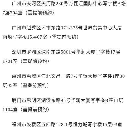
山西省朔州市朔城区怡西路与鄯阳西街交汇处帝舵售后服务中心（需提前预约）
广州市天河区天河路230号万菱汇国际中心写字楼A塔
山西省忻州市忻府区和平东街与七一南路交叉口帝舵售后服务中心（需提前预约）
7层704室（需提前预约）
山西省阳泉市郊区平阳东街与新城大道交叉口帝舵售后服务中心（需提前预约）
山西省运城市盐湖区河东街帝舵售后服务中心（需提前预约）
广州市越秀区环市东路371-375号世界贸易中心大厦
山西省长治市潞州区英雄中路帝舵售后服务中心（需提前预约）
南塔写字楼15层07室（需提前预约）
山西省太原市迎泽区迎泽街道解放路15号亨得利名表维修授权店3楼帝舵售后服务中心（需提前预约）
天津市和平区赤峰道136号天津国际金融中心26层2603室帝舵售后服务中心（需提前预约）
深圳市罗湖区深南东路5001号华润大厦写字楼17层
安徽省安庆市迎江区人民路帝舵售后服务中心（需提前预约）
1701室（需提前预约）
安徽省蚌埠市蚌山区淮河路帝舵售后服务中心（需提前预约）
安徽省亳州市谯城区魏武大道帝舵售后服务中心（需提前预约）
惠州市惠城区江北文昌一路7号华贸大厦写字楼1座30
安徽省池州市贵池区长江路帝舵售后服务中心（需提前预约）
层05室（需提前预约）
安徽省滁州市琅琊区南谯北路帝舵售后服务中心（需提前预约）
安徽省阜阳市颍州区颍州北路帝舵售后服务中心（需提前预约）
厦门市思明区湖滨东路95号华润大厦写字楼B座11层
安徽省淮北市相山区淮海路帝舵售后服务中心（需提前预约）
1104室（需提前预约）
安徽省淮南市田家庵区国庆中路帝舵售后服务中心（需提前预约）
安徽省黄山市屯溪区黄山西路帝舵售后服务中心（需提前预约）
福州市鼓楼区五四路128-1号恒力城写字楼15层03室