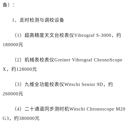
甘肃省庆阳市西峰区南大街帝舵售后服务中心（需提前预约）
备）：
甘肃省天水市秦州区民主路帝舵售后服务中心（需提前预约）
甘肃省武威市凉州区迎宾路帝舵售后服务中心（需提前预约）
1、走时检测与调校设备
甘肃省张掖市甘州区民乐北路帝舵售后服务中心（需提前预约）
宁夏回族自治区固原市原州区文化街帝舵售后服务中心（需提前预约）
（1）超高精度天文台校表仪Vibrograf S-3000，约
宁夏回族自治区石嘴山市大武口区贺兰山路帝舵售后服务中心（需提前预约）
180000元
宁夏回族自治区吴忠市利通区开元大道帝舵售后服务中心（需提前预约）
宁夏回族自治区银川市兴庆区新华东路97号新百中心C馆一层C1-18号商铺帝舵售后服务中心（需提前预约）
（2）机械表校表仪Greiner Vibrograf ChronoScope
宁夏回族自治区中卫市沙坡头区鼓楼东街帝舵售后服务中心（需提前预约）
X，约128000元
青海省果洛藏族自治州玛沁县团结路帝舵售后服务中心（需提前预约）
青海省海北藏族自治州海晏县将军路帝舵售后服务中心（需提前预约）
（3）九维全功能校表仪Witschi Senior 9D，约
青海省海东市乐都区滨河路帝舵售后服务中心（需提前预约）
260000元
青海省海南藏族自治州共和县青海湖大街帝舵售后服务中心（需提前预约）
青海省海西蒙古族藏族自治州德令哈市柴达木路帝舵售后服务中心（需提前预约）
（4）二十通道同步测时机Witschi Chronoscope M20
青海省黄南藏族自治州同仁市德合隆路帝舵售后服务中心（需提前预约）
G3，约380000元
青海省西宁市城西区海湖新区西关大道帝舵售后服务中心（需提前预约）