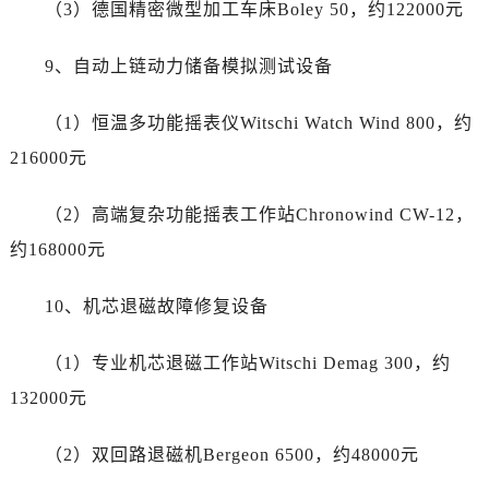
云南省德宏傣族景颇族自治州芒市团结大街帝舵售后服务中心（需提前预约）
（3）德国精密微型加工车床Boley 50，约122000元
云南省迪庆藏族自治州香格里拉市长征大道帝舵售后服务中心（需提前预约）
9、自动上链动力储备模拟测试设备
云南省红河哈尼族彝族自治州蒙自市天马路帝舵售后服务中心（需提前预约）
云南省丽江市古城区七星街帝舵售后服务中心（需提前预约）
（1）恒温多功能摇表仪Witschi Watch Wind 800，约
云南省临沧市临翔区世纪路帝舵售后服务中心（需提前预约）
216000元
云南省怒江傈僳族自治州泸水市人民路帝舵售后服务中心（需提前预约）
云南省普洱市思茅区振兴大道帝舵售后服务中心（需提前预约）
（2）高端复杂功能摇表工作站Chronowind CW-12，
云南省曲靖市麒麟区学府路帝舵售后服务中心（需提前预约）
约168000元
云南省文山壮族苗族自治州文山市东风路帝舵售后服务中心（需提前预约）
云南省西双版纳傣族自治州景洪市宣慰大道帝舵售后服务中心（需提前预约）
10、机芯退磁故障修复设备
云南省玉溪市红塔区南北大街帝舵售后服务中心（需提前预约）
云南省昭通市昭阳区青年路帝舵售后服务中心（需提前预约）
（1）专业机芯退磁工作站Witschi Demag 300，约
重庆市江北区观音桥步行街2号融恒时代广场9层902室帝舵售后服务中心（需提前预约）
132000元
新疆维吾尔自治区乌鲁木齐市天山区红山路26号时代广场（CCMALL）C座17层17-B帝舵售后服务中心（需提前预约）
浙江省温州市鹿城区锦绣路1067号置信广场10层1015室帝舵售后服务中心（需提前预约）
（2）双回路退磁机Bergeon 6500，约48000元
黑龙江省哈尔滨市道里区友谊西路600号富力中心T2座写字楼29层03室室帝舵售后服务中心（需提前预约）