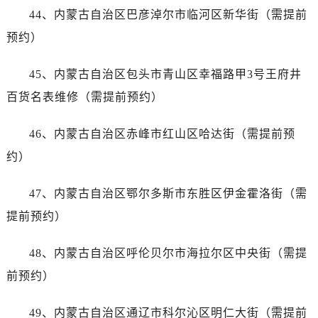
福建省龙岩市新罗区九一南路帝舵售后服务中心（需提前预约）
44、内蒙古自治区巴彦淖尔市临河区新华街（需提前
福建省南平市建阳区人民西路帝舵售后服务中心（需提前预约）
预约）
福建省宁德市蕉城区天湖东路帝舵售后服务中心（需提前预约）
福建省莆田市城厢区霞林街道荔华东大道帝舵售后服务中心（需提前预约）
45、内蒙古自治区包头市青山区幸福路甲3号王府井
福建省三明市三元区东乾二路帝舵售后服务中心（需提前预约）
百货名表维修（需提前预约）
福建省漳州市龙文区步港路帝舵售后服务中心（需提前预约）
江苏省常州市新北区龙锦路1590号现代传媒中心5号楼10层1008室帝舵售后服务中心（需提前预约）
46、内蒙古自治区赤峰市红山区哈达街（需提前预
江苏省淮安市清江浦区淮海北路帝舵售后服务中心（需提前预约）
约）
江苏省连云港市海州区通灌北路帝舵售后服务中心（需提前预约）
江苏省南京市秦淮区中山南路1号南京中心22层22-C1-C3室帝舵售后服务中心（需提前预约）
47、内蒙古自治区鄂尔多斯市东胜区伊金霍洛街（需
江苏省宿迁市宿城区西湖路帝舵售后服务中心（需提前预约）
提前预约）
江苏省泰州市海陵区永定东路399号置地商务中心东塔（华润万象城）17层1706室帝舵售后服务中心（需提前预约）
江苏省徐州市鼓楼区淮海东路29号苏宁广场IFC国际金融中心35层3508室帝舵售后服务中心（需提前预约）
48、内蒙古自治区呼伦贝尔市海拉尔区中央街（需提
江苏省盐城市盐都区世纪大道5号盐城金融城写字楼1号楼16层1604室帝舵售后服务中心（需提前预约）
前预约）
江苏省扬州市邗江区国展路29号星耀天地写字楼1号楼18层1803室帝舵售后服务中心（需提前预约）
江苏省镇江市京口区中山东路帝舵售后服务中心（需提前预约）
49、内蒙古自治区通辽市科尔沁区明仁大街（需提前