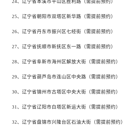
24、辽宁省本溪市平山区胜利路（需提前预约）
辽宁省锦州市古塔区中央大街帝舵售后服务中心（需提前预约）
辽宁省辽阳市白塔区新运大街帝舵售后服务中心（需提前预约）
25、辽宁省朝阳市双塔区新华路（需提前预约）
辽宁省盘锦市兴隆台区石油大街帝舵售后服务中心（需提前预约）
辽宁省铁岭市银州区南马路帝舵售后服务中心（需提前预约）
26、辽宁省丹东市振兴区七经街（需提前预约）
辽宁省营口市站前区市府路与渤海大街交叉口帝舵售后服务中心（需提前预约）
辽宁省沈阳市沈河区中街路137号亨得利名表维修授权店1楼帝舵售后服务中心（需提前预约）
27、辽宁省抚顺市新抚区东一路（需提前预约）
辽宁省沈阳市沈河区中街路83号亨得利名表维修授权店1楼帝舵售后服务中心（需提前预约）
北京市朝阳区建国门外大街甲6号华熙国际中心D座11层1102室帝舵售后服务中心（需提前预约）
28、辽宁省阜新市海州区解放大街（需提前预约）
北京市东城区东长安街1号王府井东方广场W3座6层602室帝舵售后服务中心（需提前预约）
河北省保定市竞秀区朝阳北大街北国先天下帝舵售后服务中心（需提前预约）
29、辽宁省葫芦岛市连山区中央路（需提前预约）
内蒙古自治区阿拉善盟市左旗土尔扈特大街帝舵售后服务中心（需提前预约）
30、辽宁省锦州市古塔区中央大街（需提前预约）
内蒙古自治区巴彦淖尔市临河区新华街帝舵售后服务中心（需提前预约）
内蒙古自治区包头市青山区幸福路甲3号王府井百货名表维修帝舵售后服务中心（需提前预约）
31、辽宁省辽阳市白塔区新运大街（需提前预约）
内蒙古自治区赤峰市红山区哈达街帝舵售后服务中心（需提前预约）
内蒙古自治区鄂尔多斯市东胜区伊金霍洛街帝舵售后服务中心（需提前预约）
32、辽宁省盘锦市兴隆台区石油大街（需提前预约）
内蒙古自治区呼伦贝尔市海拉尔区中央街帝舵售后服务中心（需提前预约）