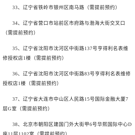
内蒙古自治区通辽市科尔沁区明仁大街帝舵售后服务中心（需提前预约）
33、辽宁省铁岭市银州区南马路（需提前预约）
内蒙古自治区乌海市海勃湾区人民南路帝舵售后服务中心（需提前预约）
内蒙古自治区乌兰察布市集宁区恩和大街帝舵售后服务中心（需提前预约）
34、辽宁省营口市站前区市府路与渤海大街交叉口
内蒙古自治区锡林郭勒盟市锡林浩特市光明街与额尔敦路交叉口帝舵售后服务中心（需提前预约）
（需提前预约）
内蒙古自治区兴安盟市乌兰浩特市兴安大街帝舵售后服务中心（需提前预约）
山西省大同市平城区迎宾街帝舵售后服务中心（需提前预约）
35、辽宁省沈阳市沈河区中街路137号亨得利名表维
山西省晋城市城区黄华街帝舵售后服务中心（需提前预约）
修授权店1楼（需提前预约）
山西省晋中市榆次区顺城街帝舵售后服务中心（需提前预约）
山西省临汾市尧都区解放路帝舵售后服务中心（需提前预约）
36、辽宁省沈阳市沈河区中街路83号亨得利名表维修
山西省吕梁市离石区永宁中路与建设街交叉口帝舵售后服务中心（需提前预约）
授权店1楼（需提前预约）
山西省朔州市朔城区怡西路与鄯阳西街交汇处帝舵售后服务中心（需提前预约）
山西省忻州市忻府区和平东街与七一南路交叉口帝舵售后服务中心（需提前预约）
37、辽宁省大连市中山区人民路15号国际金融大厦7
山西省阳泉市郊区平阳东街与新城大道交叉口帝舵售后服务中心（需提前预约）
层G室（需提前预约）
山西省运城市盐湖区河东街帝舵售后服务中心（需提前预约）
山西省长治市潞州区英雄中路帝舵售后服务中心（需提前预约）
38、北京市朝阳区建国门外大街甲6号华熙国际中心D
山西省太原市迎泽区迎泽街道解放路15号亨得利名表维修授权店3楼帝舵售后服务中心（需提前预约）
座11层1102室（需提前预约）