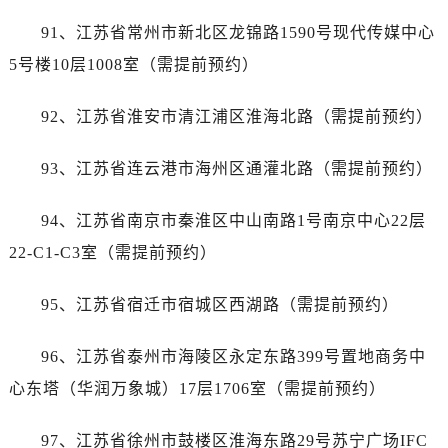
河南省三门峡市湖滨区和平路帝舵售后服务中心（需提前预约）
91、江苏省常州市新北区龙锦路1590号现代传媒中心
河南省商丘市梁园区神火大道帝舵售后服务中心（需提前预约）
5号楼10层1008室（需提前预约）
河南省新乡市红旗区人民路帝舵售后服务中心（需提前预约）
河南省信阳市浉河区东方红大道帝舵售后服务中心（需提前预约）
92、江苏省淮安市清江浦区淮海北路（需提前预约）
河南省许昌市魏都区建安大道与八龙路交叉口帝舵售后服务中心（需提前预约）
河南省郑州市二七区民主路10号华润大厦29层2905室帝舵售后服务中心（需提前预约）
93、江苏省连云港市海州区通灌北路（需提前预约）
河南省周口市川汇区七一路帝舵售后服务中心（需提前预约）
河南省驻马店市驿城区乐山大道与置地大道交叉口帝舵售后服务中心（需提前预约）
94、江苏省南京市秦淮区中山南路1号南京中心22层
湖北省鄂州市鄂城区文星大道帝舵售后服务中心（需提前预约）
22-C1-C3室（需提前预约）
湖北省黄冈市黄州区赤壁大道帝舵售后服务中心（需提前预约）
湖北省黄石市黄石港区武汉路帝舵售后服务中心（需提前预约）
95、江苏省宿迁市宿城区西湖路（需提前预约）
湖北省荆门市东宝中天街步行街帝舵售后服务中心（需提前预约）
湖北省荆州市荆州区荆中路帝舵售后服务中心（需提前预约）
96、江苏省泰州市海陵区永定东路399号置地商务中
湖北省十堰市茅箭区人民北路帝舵售后服务中心（需提前预约）
预约入口
关闭
心东塔（华润万象城）17层1706室（需提前预约）
湖北省随州市曾都区青年路帝舵售后服务中心（需提前预约）
湖北省咸宁市咸安区长安大道帝舵售后服务中心（需提前预约）
97、江苏省徐州市鼓楼区淮海东路29号苏宁广场IFC