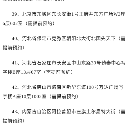
天津市和平区赤峰道136号天津国际金融中心26层2603室帝舵售后服务中心（需提前预约）
安徽省安庆市迎江区人民路帝舵售后服务中心（需提前预约）
39、北京市东城区东长安街1号王府井东方广场W3座
安徽省蚌埠市蚌山区淮河路帝舵售后服务中心（需提前预约）
6层602室（需提前预约）
安徽省亳州市谯城区魏武大道帝舵售后服务中心（需提前预约）
安徽省池州市贵池区长江路帝舵售后服务中心（需提前预约）
40、河北省保定市竞秀区朝阳北大街北国先天下（需
安徽省滁州市琅琊区南谯北路帝舵售后服务中心（需提前预约）
提前预约）
安徽省阜阳市颍州区颍州北路帝舵售后服务中心（需提前预约）
安徽省淮北市相山区淮海路帝舵售后服务中心（需提前预约）
41、河北省石家庄市长安区中山东路39号勒泰中心写
安徽省淮南市田家庵区国庆中路帝舵售后服务中心（需提前预约）
字楼B座13层07室（需提前预约）
安徽省黄山市屯溪区黄山西路帝舵售后服务中心（需提前预约）
安徽省六安市金安区解放中路帝舵售后服务中心（需提前预约）
42、河北省唐山市路南区新华东道100号万达广场写
安徽省马鞍山市雨山区湖南西路帝舵售后服务中心（需提前预约）
字楼A座10层1002室（需提前预约）
安徽省宿州市埇桥区人民中路帝舵售后服务中心（需提前预约）
安徽省铜陵市铜官区石城大道帝舵售后服务中心（需提前预约）
43、内蒙古自治区阿拉善盟市左旗土尔扈特大街（需
安徽省芜湖市镜湖区中山路步行街帝舵售后服务中心（需提前预约）
提前预约）
安徽省宣城市宣州区叠嶂西路帝舵售后服务中心（需提前预约）