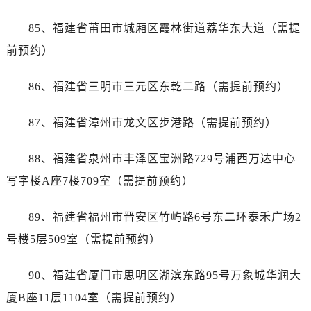
海南省文昌市文城镇教育东路帝舵售后服务中心（需提前预约）
海南省五指山市通什镇三月三大道帝舵售后服务中心（需提前预约）
85、福建省莆田市城厢区霞林街道荔华东大道（需提
香港特别行政区尖沙咀区油尖旺区广东道帝舵售后服务中心（需提前预约）
前预约）
香港特别行政区金钟区中西区金钟道帝舵售后服务中心（需提前预约）
香港特别行政区九龙区油尖旺区弥敦道帝舵售后服务中心（需提前预约）
86、福建省三明市三元区东乾二路（需提前预约）
香港特别行政区铜锣湾区湾仔区轩尼诗道帝舵售后服务中心（需提前预约）
87、福建省漳州市龙文区步港路（需提前预约）
河南省安阳市文峰区解放大道帝舵售后服务中心（需提前预约）
河南省鹤壁市淇滨区九州路帝舵售后服务中心（需提前预约）
88、福建省泉州市丰泽区宝洲路729号浦西万达中心
河南省济源市沁园街道济水大道帝舵售后服务中心（需提前预约）
写字楼A座7楼709室（需提前预约）
河南省焦作市解放区解放路帝舵售后服务中心（需提前预约）
河南省开封市鼓楼区中山路帝舵售后服务中心（需提前预约）
89、福建省福州市晋安区竹屿路6号东二环泰禾广场2
河南省洛阳市西工区中州中路与解放路交叉口帝舵售后服务中心（需提前预约）
号楼5层509室（需提前预约）
河南省漯河市源汇区交通路帝舵售后服务中心（需提前预约）
河南省南阳市宛城区范蠡东路与南都路交叉口帝舵售后服务中心（需提前预约）
90、福建省厦门市思明区湖滨东路95号万象城华润大
河南省平顶山市卫东区建设路帝舵售后服务中心（需提前预约）
厦B座11层1104室（需提前预约）
河南省濮阳市大华龙区开州路绿城路交叉口帝舵售后服务中心（需提前预约）