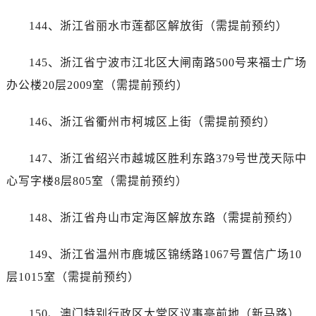
西藏自治区阿里地区噶尔县北京西路帝舵售后服务中心（需提前预约）
144、浙江省丽水市莲都区解放街（需提前预约）
西藏自治区昌都市卡若区昌都西路帝舵售后服务中心（需提前预约）
西藏自治区拉萨市城关区北京中路帝舵售后服务中心（需提前预约）
145、浙江省宁波市江北区大闸南路500号来福士广场
西藏自治区林芝市巴宜区广东路帝舵售后服务中心（需提前预约）
办公楼20层2009室（需提前预约）
西藏自治区那曲市色尼区浙江西路帝舵售后服务中心（需提前预约）
西藏自治区日喀则市桑珠孜区上海中路帝舵售后服务中心（需提前预约）
146、浙江省衢州市柯城区上街（需提前预约）
西藏自治区山南市乃东区湖北大道帝舵售后服务中心（需提前预约）
云南省保山市隆阳区正阳路帝舵售后服务中心（需提前预约）
147、浙江省绍兴市越城区胜利东路379号世茂天际中
云南省楚雄彝族自治州楚雄市鹿城南路帝舵售后服务中心（需提前预约）
心写字楼8层805室（需提前预约）
云南省大理白族自治州大理市建设路帝舵售后服务中心（需提前预约）
云南省德宏傣族景颇族自治州芒市团结大街帝舵售后服务中心（需提前预约）
148、浙江省舟山市定海区解放东路（需提前预约）
云南省迪庆藏族自治州香格里拉市长征大道帝舵售后服务中心（需提前预约）
云南省红河哈尼族彝族自治州蒙自市天马路帝舵售后服务中心（需提前预约）
149、浙江省温州市鹿城区锦绣路1067号置信广场10
云南省丽江市古城区七星街帝舵售后服务中心（需提前预约）
层1015室（需提前预约）
云南省临沧市临翔区世纪路帝舵售后服务中心（需提前预约）
云南省怒江傈僳族自治州泸水市人民路帝舵售后服务中心（需提前预约）
150、澳门特别行政区大堂区议事亭前地（新马路）