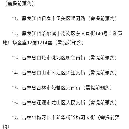
昆明市盘龙区北京路928号同德昆明广场写字楼10层06室（需提前预约）
（需提前预约）
石家庄市长安区中山东路39号勒泰中心写字楼B座13层07室（需提前预约）
11、黑龙江省伊春市伊美区通河路（需提前预约）
西安市碑林区南关正街88号华侨城长安国际中心E座6楼10室（需提前预约）
海口市龙华区金贸东路5号海口华润大厦B座17层1707室（需提前预约）
12、黑龙江省哈尔滨市南岗区东大直街146号上和置
唐山市路南区新华东道100号万达广场写字楼A座10层1002室（需提前预约）
地广场金座12层1214室（需提前预约）
黑龙江省大庆市萨尔图区会战大街帝舵售后服务中心（需提前预约）
黑龙江省鹤岗市向阳区红军路帝舵售后服务中心（需提前预约）
13、吉林省白城市洮北区明仁南街（需提前预约）
黑龙江省黑河市爱辉区中央街帝舵售后服务中心（需提前预约）
黑龙江省鸡西市鸡冠区红军路帝舵售后服务中心（需提前预约）
14、吉林省白山市浑江区浑江大街（需提前预约）
黑龙江省佳木斯市向阳区长安路帝舵售后服务中心（需提前预约）
黑龙江省牡丹江市东安区太平路帝舵售后服务中心（需提前预约）
15、吉林省吉林市船营区河南街（需提前预约）
黑龙江省七台河市桃山区大同街帝舵售后服务中心（需提前预约）
黑龙江省齐齐哈尔市龙沙区龙华路帝舵售后服务中心（需提前预约）
16、吉林省辽源市龙山区人民大街（需提前预约）
黑龙江省双鸭山市尖山区新兴大街帝舵售后服务中心（需提前预约）
黑龙江省绥化市北林区新华街与康庄路交叉口帝舵售后服务中心（需提前预约）
17、吉林省梅河口市新华街道梅河大街（需提前预
黑龙江省伊春市伊美区通河路帝舵售后服务中心（需提前预约）
约）