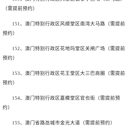
云南省普洱市思茅区振兴大道帝舵售后服务中心（需提前预约）
（需提前预约）
云南省曲靖市麒麟区学府路帝舵售后服务中心（需提前预约）
云南省文山壮族苗族自治州文山市东风路帝舵售后服务中心（需提前预约）
151、澳门特别行政区风顺堂区南湾大马路（需提前
云南省西双版纳傣族自治州景洪市宣慰大道帝舵售后服务中心（需提前预约）
预约）
云南省玉溪市红塔区南北大街帝舵售后服务中心（需提前预约）
云南省昭通市昭阳区青年路帝舵售后服务中心（需提前预约）
152、澳门特别行政区花地玛堂区关闸广场（需提前
重庆市江北区观音桥步行街2号融恒时代广场9层902室帝舵售后服务中心（需提前预约）
预约）
新疆维吾尔自治区乌鲁木齐市市天山区红山路26号时代广场（CCMALL）C座17层17-B帝舵售后服务中心（需提前预约）
浙江省温州市市鹿城区锦绣路1067号置信广场10层1015室帝舵售后服务中心（需提前预约）
153、澳门特别行政区花王堂区大三巴商圈（需提前
黑龙江省哈尔滨市市南岗区东大直街146号上和置地广场金座12层1214室帝舵售后服务中心（需提前预约）
预约）
辽宁省大连市市中山区人民路15号国际金融大厦7层G室帝舵售后服务中心（需提前预约）
广东省佛山市市禅城区季华五路57号万科金融中心C座12层1205室帝舵售后服务中心（需提前预约）
154、澳门特别行政区嘉模堂区官也街（需提前预
广东省东莞市市东城街道鸿福东路1号民盈国贸中心T1写字楼9层907室帝舵售后服务中心（需提前预约）
约）
江苏省无锡市市梁溪区人民中路139号恒隆广场写字楼1座11层1104室帝舵售后服务中心（需提前预约）
江苏省南通市市崇川区工农路57号圆融广场写字楼16层1603室帝舵售后服务中心（需提前预约）
155、澳门省路氹城市金光大道（需提前预约）
江苏省苏州市市苏州工业园区 星港街199号苏州中心办公楼C座22层08室帝舵售后服务中心（需提前预约）