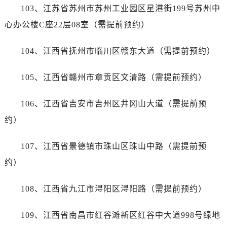
甘肃省白银市白银区北京路帝舵售后服务中心（需提前预约）
103、江苏省苏州市苏州工业园区星港街199号苏州中
甘肃省定西市安定区解放路帝舵售后服务中心（需提前预约）
心办公楼C座22层08室（需提前预约）
甘肃省敦煌市沙州镇阳关中路帝舵售后服务中心（需提前预约）
甘肃省合作市人民街帝舵售后服务中心（需提前预约）
104、江西省抚州市临川区赣东大道（需提前预约）
甘肃省嘉峪关市雄关区新华中路帝舵售后服务中心（需提前预约）
甘肃省金昌市金川区北京路帝舵售后服务中心（需提前预约）
105、江西省赣州市章贡区文清路（需提前预约）
甘肃省酒泉市肃州区西大街帝舵售后服务中心（需提前预约）
106、江西省吉安市吉州区井冈山大道（需提前预
甘肃省临夏市城南街道团结路帝舵售后服务中心（需提前预约）
甘肃省陇南市武都区人民路帝舵售后服务中心（需提前预约）
约）
甘肃省平凉市崆峒区西大街帝舵售后服务中心（需提前预约）
107、江西省景德镇市珠山区珠山中路（需提前预
甘肃省庆阳市西峰区南大街帝舵售后服务中心（需提前预约）
甘肃省天水市秦州区民主路帝舵售后服务中心（需提前预约）
约）
甘肃省武威市凉州区迎宾路帝舵售后服务中心（需提前预约）
108、江西省九江市浔阳区浔阳路（需提前预约）
甘肃省张掖市甘州区民乐北路帝舵售后服务中心（需提前预约）
宁夏回族自治区固原市原州区文化街帝舵售后服务中心（需提前预约）
109、江西省南昌市红谷滩新区红谷中大道998号绿地
宁夏回族自治区石嘴山市大武口区贺兰山路帝舵售后服务中心（需提前预约）