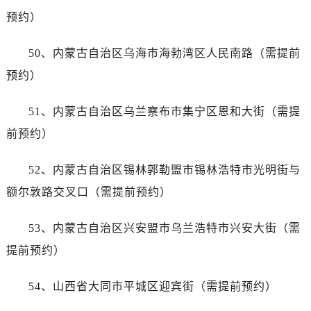
江西省抚州市临川区赣东大道帝舵售后服务中心（需提前预约）
预约）
江西省赣州市章贡区文清路帝舵售后服务中心（需提前预约）
江西省吉安市吉州区井冈山大道帝舵售后服务中心（需提前预约）
50、内蒙古自治区乌海市海勃湾区人民南路（需提前
江西省景德镇市珠山区珠山中路帝舵售后服务中心（需提前预约）
预约）
江西省九江市浔阳区浔阳路帝舵售后服务中心（需提前预约）
江西省南昌市红谷滩新区红谷中大道998号绿地双子塔（中央广场）A1座办公楼14层1407室帝舵售后服务中心（需提前预约）
51、内蒙古自治区乌兰察布市集宁区恩和大街（需提
江西省萍乡市安源区萍安北大道与康庄路交叉口帝舵售后服务中心（需提前预约）
前预约）
江西省上饶市信州区滨江西路帝舵售后服务中心（需提前预约）
江西省新余市渝水区北湖西路帝舵售后服务中心（需提前预约）
52、内蒙古自治区锡林郭勒盟市锡林浩特市光明街与
江西省宜春市袁州区中山中路帝舵售后服务中心（需提前预约）
额尔敦路交叉口（需提前预约）
江西省鹰潭市月湖区胜利东路帝舵售后服务中心（需提前预约）
山东省德州市德城区东风中路帝舵售后服务中心（需提前预约）
53、内蒙古自治区兴安盟市乌兰浩特市兴安大街（需
山东省东营市东营区济南路帝舵售后服务中心（需提前预约）
提前预约）
山东省济南市历下区经十路11111号华润中心写字楼（万象城）15层1508室帝舵售后服务中心（需提前预约）
山东省济宁市任城区太白楼路帝舵售后服务中心（需提前预约）
54、山西省大同市平城区迎宾街（需提前预约）
山东省莱芜市文化南路8号银座商城名表维修一楼名表维修帝舵售后服务中心（需提前预约）