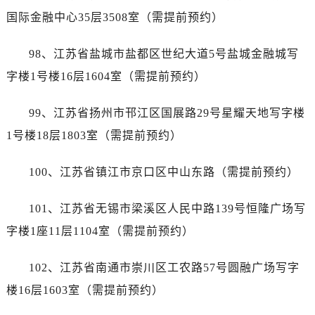
湖北省襄阳市樊城区长虹路与人民路交叉口帝舵售后服务中心（需提前预约）
立即预约
国际金融中心35层3508室（需提前预约）
湖北省孝感市孝南区复兴大道帝舵售后服务中心（需提前预约）
提前预约免排队，到店即享服务
湖北省宜昌市西陵区夷陵大道与港窑路帝舵售后服务中心（需提前预约）
预约时间有变无需取消，可随时重新预约
98、江苏省盐城市盐都区世纪大道5号盐城金融城写
湖南省常德市武陵区人民路帝舵售后服务中心（需提前预约）
字楼1号楼16层1604室（需提前预约）
湖南省郴州市北湖区国庆北路帝舵售后服务中心（需提前预约）
湖南省衡阳市雁峰区解放路帝舵售后服务中心（需提前预约）
99、江苏省扬州市邗江区国展路29号星耀天地写字楼
湖南省怀化市鹤城区迎丰中路帝舵售后服务中心（需提前预约）
1号楼18层1803室（需提前预约）
湖南省娄底市娄星区长青街帝舵售后服务中心（需提前预约）
湖南省邵阳市双清区东风路帝舵售后服务中心（需提前预约）
100、江苏省镇江市京口区中山东路（需提前预约）
湖南省湘潭市雨湖区莲城大道帝舵售后服务中心（需提前预约）
湖南省益阳市赫山区桃花仑路帝舵售后服务中心（需提前预约）
101、江苏省无锡市梁溪区人民中路139号恒隆广场写
湖南省永州市冷水滩区永州大道与中兴路交叉口帝舵售后服务中心（需提前预约）
字楼1座11层1104室（需提前预约）
湖南省岳阳市岳阳楼区东茅岭路帝舵售后服务中心（需提前预约）
湖南省张家界市永定区解放路帝舵售后服务中心（需提前预约）
102、江苏省南通市崇川区工农路57号圆融广场写字
湖南省长沙市芙蓉区建湘路393号世茂环球金融中心写字楼10层1013室帝舵售后服务中心（需提前预约）
楼16层1603室（需提前预约）
湖南省株洲市芦淞区建设南路帝舵售后服务中心（需提前预约）