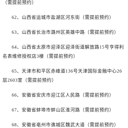
（需提前预约）
浙江省绍兴市越城区胜利东路379号世茂天际中心写字楼8层805室帝舵售后服务中心（需提前预约）
浙江省舟山市定海区解放东路帝舵售后服务中心（需提前预约）
62、山西省运城市盐湖区河东街（需提前预约）
澳门特别行政区大堂区议事亭前地（新马路）帝舵售后服务中心（需提前预约）
澳门特别行政区风顺堂区南湾大马路帝舵售后服务中心（需提前预约）
63、山西省长治市潞州区英雄中路（需提前预约）
澳门特别行政区花地玛堂区关闸广场帝舵售后服务中心（需提前预约）
澳门特别行政区花王堂区大三巴商圈帝舵售后服务中心（需提前预约）
64、山西省太原市迎泽区迎泽街道解放路15号亨得利
澳门特别行政区嘉模堂区官也街帝舵售后服务中心（需提前预约）
名表维修授权店3楼（需提前预约）
澳门省路氹城市金光大道帝舵售后服务中心（需提前预约）
澳门特别行政区望德堂区塔石广场帝舵售后服务中心（需提前预约）
65、天津市和平区赤峰道136号天津国际金融中心26
福建省福州市晋安区竹屿路6号东二环泰禾广场2号楼5层509室帝舵售后服务中心（需提前预约）
层2603室（需提前预约）
福建省厦门市思明区湖滨东路95号万象城华润大厦B座11层1104室帝舵售后服务中心（需提前预约）
广东省潮州市潮安区新风路与潮汕路交汇处帝舵售后服务中心（需提前预约）
66、安徽省安庆市迎江区人民路（需提前预约）
广东省广州市天河区天河路230号万菱汇国际中心A塔7层704室帝舵售后服务中心（需提前预约）
广东省广州市越秀区环市东路371-375号世界贸易中心大厦南塔15层1507室帝舵售后服务中心（需提前预约）
67、安徽省蚌埠市蚌山区淮河路（需提前预约）
广东省河源市源城区越王大道帝舵售后服务中心（需提前预约）
广东省惠州市惠城区江北文昌一路7号华贸大厦1座30层3005室帝舵售后服务中心（需提前预约）
68、安徽省亳州市谯城区魏武大道（需提前预约）