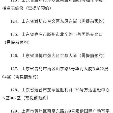
123、山东省威海市环翠区新威海路89号振华商厦一
新疆维吾尔自治区胡杨河市胡杨河市胡杨路帝舵售后服务中心（需提前预约）
楼名表维修（需提前预约）
新疆维吾尔自治区霍尔果斯市亚欧北路帝舵售后服务中心（需提前预约）
新疆维吾尔自治区喀什市解放北路帝舵售后服务中心（需提前预约）
124、山东省潍坊市奎文区东风东街（需提前预约）
新疆维吾尔自治区可克达拉市幸福路帝舵售后服务中心（需提前预约）
新疆维吾尔自治区克拉玛依市克拉玛依区友谊路帝舵售后服务中心（需提前预约）
125、山东省枣庄市滕州市北辛路与善国路交叉口
新疆维吾尔自治区库车市库车市文化东路帝舵售后服务中心（需提前预约）
（需提前预约）
新疆维吾尔自治区库尔勒市库尔勒市人民东路帝舵售后服务中心（需提前预约）
新疆维吾尔自治区奎屯市团结西街帝舵售后服务中心（需提前预约）
126、山东省淄博市张店区金晶大道（需提前预约）
新疆维吾尔自治区昆玉市昆泉街帝舵售后服务中心（需提前预约）
新疆维吾尔自治区沙湾市三道河子镇世纪大道南路帝舵售后服务中心（需提前预约）
127、山东省青岛市南区山东路6号华润大厦B座22层
新疆维吾尔自治区石河子市北二路帝舵售后服务中心（需提前预约）
04室（需提前预约）
新疆维吾尔自治区双河市光明路帝舵售后服务中心（需提前预约）
新疆维吾尔自治区塔城市塔城地区闻琴路帝舵售后服务中心（需提前预约）
128、山东省烟台市芝罘区胜利路139号万达金融中心
新疆维吾尔自治区铁门关市兴疆路帝舵售后服务中心（需提前预约）
A座907室（需提前预约）
新疆维吾尔自治区图木舒克市图木舒克市中兴街帝舵售后服务中心（需提前预约）
新疆维吾尔自治区吐鲁番市高昌区文化中路文化中路帝舵售后服务中心（需提前预约）
129、上海市黄浦区南京东路299号宏伊国际广场写字