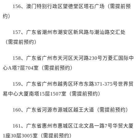
湖北省武汉市市江汉区解放大道686号世界贸易大厦38层09室帝舵售后服务中心（需提前预约）
156、澳门特别行政区望德堂区塔石广场（需提前预
广西省南宁市市青秀区金湖路59号地王大厦12楼1224室帝舵售后服务中心（需提前预约）
约）
安徽省合肥市市蜀山区潜山路111号万象城华润大厦B座12楼03室帝舵售后服务中心（需提前预约）
福建省泉州市市丰泽区宝洲路729号浦西万达中心写字楼A座7楼709室帝舵售后服务中心（需提前预约）
157、广东省潮州市潮安区新风路与潮汕路交汇处
山东省青岛市市南区山东路6号华润大厦B座22层04室帝舵售后服务中心（需提前预约）
（需提前预约）
山东省烟台市市芝罘区胜利路139号万达金融中心A座907室帝舵售后服务中心（需提前预约）
吉林省长春市市朝阳区西安大路727号中银大厦A座(旺进大厦)18层09室帝舵售后服务中心（需提前预约）
158、广东省广州市天河区天河路230号万菱汇国际中
贵州省贵阳市市南明区都司高架桥路33号亨特国际金融中心14楼14D帝舵售后服务中心（需提前预约）
心A塔7层704室（需提前预约）
云南省昆明市市盘龙区北京路928号同德昆明广场写字楼10层06室帝舵售后服务中心（需提前预约）
河北省石家庄市市长安区中山东路39号勒泰中心写字楼B座13层07室帝舵售后服务中心（需提前预约）
159、广东省广州市越秀区环市东路371-375号世界贸
陕西省西安市市碑林区南关正街88号华侨城长安国际中心E座6楼10室帝舵售后服务中心（需提前预约）
易中心大厦南塔15层1507室（需提前预约）
海南省海口市市龙华区金贸东路5号海口华润大厦B座17层1707室帝舵售后服务中心（需提前预约）
河北省唐山市市路南区新华东道100号万达广场写字楼A座10层1002室帝舵售后服务中心（需提前预约）
160、广东省河源市源城区越王大道（需提前预约）
节假日正常营业！
161、广东省惠州市惠城区江北文昌一路7号华贸大厦
1座30层3005室（需提前预约）