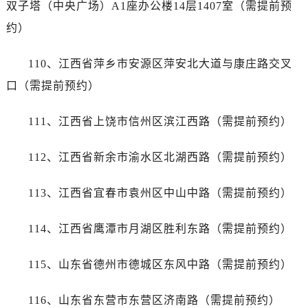
双子塔（中央广场）A1座办公楼14层1407室（需提前预
宁夏回族自治区吴忠市利通区开元大道帝舵售后服务中心（需提前预约）
宁夏回族自治区银川市兴庆区新华东路97号新百中心C馆一层C1-18号商铺帝舵售后服务中心（需提前预约）
约）
宁夏回族自治区中卫市沙坡头区鼓楼东街帝舵售后服务中心（需提前预约）
110、江西省萍乡市安源区萍安北大道与康庄路交叉
青海省果洛藏族自治州玛沁县团结路帝舵售后服务中心（需提前预约）
青海省海北藏族自治州海晏县将军路帝舵售后服务中心（需提前预约）
口（需提前预约）
青海省海东市乐都区滨河路帝舵售后服务中心（需提前预约）
111、江西省上饶市信州区滨江西路（需提前预约）
青海省海南藏族自治州共和县青海湖大街帝舵售后服务中心（需提前预约）
青海省海西蒙古族藏族自治州德令哈市柴达木路帝舵售后服务中心（需提前预约）
112、江西省新余市渝水区北湖西路（需提前预约）
青海省黄南藏族自治州同仁市德合隆路帝舵售后服务中心（需提前预约）
青海省西宁市城西区海湖新区西关大道帝舵售后服务中心（需提前预约）
113、江西省宜春市袁州区中山中路（需提前预约）
青海省玉树藏族自治州结古镇胜利路帝舵售后服务中心（需提前预约）
陕西省安康市汉滨区金州路帝舵售后服务中心（需提前预约）
114、江西省鹰潭市月湖区胜利东路（需提前预约）
陕西省宝鸡市渭滨区经二路帝舵售后服务中心（需提前预约）
陕西省汉中市汉台区北大街帝舵售后服务中心（需提前预约）
115、山东省德州市德城区东风中路（需提前预约）
陕西省商洛市商州区州城街帝舵售后服务中心（需提前预约）
陕西省铜川市王益区红旗街帝舵售后服务中心（需提前预约）
116、山东省东营市东营区济南路（需提前预约）