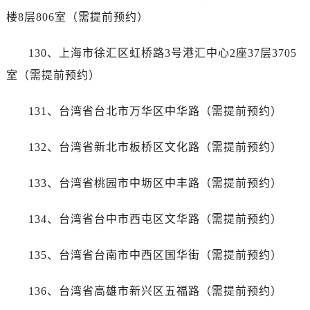
新疆维吾尔自治区乌苏市乌鲁木齐北路帝舵售后服务中心（需提前预约）
楼8层806室（需提前预约）
新疆维吾尔自治区五家渠市长征西街帝舵售后服务中心（需提前预约）
新疆维吾尔自治区新星市东风路帝舵售后服务中心（需提前预约）
130、上海市徐汇区虹桥路3号港汇中心2座37层3705
新疆维吾尔自治区伊宁市解放西路帝舵售后服务中心（需提前预约）
室（需提前预约）
贵州省安顺市西秀区中华南路帝舵售后服务中心（需提前预约）
贵州省毕节市七星关区松山路帝舵售后服务中心（需提前预约）
131、台湾省台北市万华区中华路（需提前预约）
贵州省六盘水市钟山区钟山大道帝舵售后服务中心（需提前预约）
贵州省黔东南苗族侗族自治州凯里市北京西路帝舵售后服务中心（需提前预约）
132、台湾省新北市板桥区文化路（需提前预约）
贵州省黔西南布依族苗族自治州兴义市大道与桔香路交汇处帝舵售后服务中心（需提前预约）
贵州省铜仁市碧江区民主路帝舵售后服务中心（需提前预约）
133、台湾省桃园市中坜区中丰路（需提前预约）
贵州省遵义市红花岗区共青大道与嵩山路交叉口帝舵售后服务中心（需提前预约）
134、台湾省台中市西屯区文华路（需提前预约）
四川省阿坝州市马尔康市团结街帝舵售后服务中心（需提前预约）
四川省巴中市巴州区江北大道帝舵售后服务中心（需提前预约）
135、台湾省台南市中西区国华街（需提前预约）
四川省成都市锦江区人民东路6号SAC东原中心24层2406B室帝舵售后服务中心（需提前预约）
四川省达州市通川区中心广场、老车坝帝舵售后服务中心（需提前预约）
136、台湾省高雄市新兴区五福路（需提前预约）
四川省德阳市旌阳区长江西路、南街帝舵售后服务中心（需提前预约）