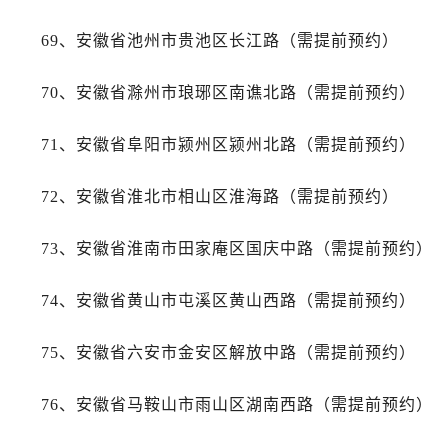
广东省江门市蓬江区广场西路帝舵售后服务中心（需提前预约）
广东省揭阳市榕城进贤门步行街帝舵售后服务中心（需提前预约）
69、安徽省池州市贵池区长江路（需提前预约）
广东省茂名市电白区水东街道迎宾大道帝舵售后服务中心（需提前预约）
70、安徽省滁州市琅琊区南谯北路（需提前预约）
广东省梅州市梅江区金燕大道帝舵售后服务中心（需提前预约）
广东省清远市清城区湖西路帝舵售后服务中心（需提前预约）
71、安徽省阜阳市颍州区颍州北路（需提前预约）
广东省汕头市龙湖区长平路帝舵售后服务中心（需提前预约）
广东省汕尾市城区香洲街道园林社区翠园街帝舵售后服务中心（需提前预约）
72、安徽省淮北市相山区淮海路（需提前预约）
广东省韶关市武江区芙蓉新区与老城中心交汇处帝舵售后服务中心（需提前预约）
广东省深圳市罗湖区深南东路5001号华润大厦17层1701室帝舵售后服务中心（需提前预约）
73、安徽省淮南市田家庵区国庆中路（需提前预约）
广东省阳江市江城区东风一路帝舵售后服务中心（需提前预约）
广东省云浮市云城区金山路帝舵售后服务中心（需提前预约）
74、安徽省黄山市屯溪区黄山西路（需提前预约）
广东省湛江市赤坎区观海北路帝舵售后服务中心（需提前预约）
广东省肇庆市端州区信安大道与砚都大道交汇处帝舵售后服务中心（需提前预约）
75、安徽省六安市金安区解放中路（需提前预约）
广西壮族自治区百色市右江区中山二路帝舵售后服务中心（需提前预约）
广西壮族自治区北海市海城区北京路帝舵售后服务中心（需提前预约）
76、安徽省马鞍山市雨山区湖南西路（需提前预约）
广西壮族自治区崇左市江州区石景林街道友谊大道与丽川路交汇处帝舵售后服务中心（需提前预约）