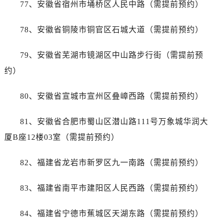
77、安徽省宿州市埇桥区人民中路（需提前预约）
广西壮族自治区防城港市港口区金花茶大道帝舵售后服务中心（需提前预约）
广西壮族自治区贵港市港北区港城街道布山大道与仙衣路交叉口帝舵售后服务中心（需提前预约）
78、安徽省铜陵市铜官区石城大道（需提前预约）
广西壮族自治区桂林市秀峰区红岭路帝舵售后服务中心（需提前预约）
广西壮族自治区河池市金城江区金城江街道朝阳路帝舵售后服务中心（需提前预约）
79、安徽省芜湖市镜湖区中山路步行街（需提前预
广西壮族自治区贺州市八步区城东街道灵峰南路帝舵售后服务中心（需提前预约）
约）
广西壮族自治区来宾市兴宾区桂中大道帝舵售后服务中心（需提前预约）
广西壮族自治区柳州市城中区中山中路帝舵售后服务中心（需提前预约）
80、安徽省宣城市宣州区叠嶂西路（需提前预约）
广西壮族自治区钦州市钦南区金海湾东大街帝舵售后服务中心（需提前预约）
广西壮族自治区梧州市万秀区龙湖镇高旺路帝舵售后服务中心（需提前预约）
81、安徽省合肥市蜀山区潜山路111号万象城华润大
广西壮族自治区玉林市玉州区金玉路帝舵售后服务中心（需提前预约）
厦B座12楼03室（需提前预约）
海南省儋州市儋州市那大镇兰洋北路帝舵售后服务中心（需提前预约）
海南省东方市八所镇解放西路帝舵售后服务中心（需提前预约）
82、福建省龙岩市新罗区九一南路（需提前预约）
海南省琼海市嘉积镇东风路帝舵售后服务中心（需提前预约）
海南省三沙市西沙区西沙群岛永兴岛北京路帝舵售后服务中心（需提前预约）
83、福建省南平市建阳区人民西路（需提前预约）
海南省三亚市吉阳区迎宾路帝舵售后服务中心（需提前预约）
海南省万宁市万城镇解放路帝舵售后服务中心（需提前预约）
84、福建省宁德市蕉城区天湖东路（需提前预约）