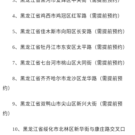
3、黑龙江省黑河市爱辉区中央街（需提前预约）
温州市鹿城区锦绣路1067号置信广场10层1015室（需提前预约）
哈尔滨市南岗区东大直街146号上和置地广场金座12层1214室（需提前预约）
4、黑龙江省鸡西市鸡冠区红军路（需提前预约）
大连市中山区人民路15号国际金融大厦7层G室（需提前预约）
佛山市禅城区季华五路57号万科金融中心C座12层1205室（需提前预约）
5、黑龙江省佳木斯市向阳区长安路（需提前预约）
东莞市东城街道鸿福东路1号民盈国贸中心T1写字楼9层907室（需提前预约）
无锡市梁溪区人民中路139号恒隆广场写字楼1座11层1104室（需提前预约）
6、黑龙江省牡丹江市东安区太平路（需提前预约）
南通市崇川区工农路57号圆融广场写字楼16层1603室（需提前预约）
苏州市苏州工业园区星港街199号苏州中心办公楼C座22层08室（需提前预约）
7、黑龙江省七台河市桃山区大同街（需提前预约）
武汉市江汉区解放大道686号世界贸易大厦38层09室（需提前预约）
8、黑龙江省齐齐哈尔市龙沙区龙华路（需提前预
南宁市青秀区金湖路59号地王大厦12楼1224室（需提前预约）
合肥市蜀山区潜山路111号万象城华润大厦B座12楼03室（需提前预约）
约）
泉州市丰泽区宝洲路729号浦西万达中心写字楼A座7楼709室（需提前预约）
9、黑龙江省双鸭山市尖山区新兴大街（需提前预
青岛市南区山东路6号华润大厦B座22层04室（需提前预约）
烟台市芝罘区胜利路139号万达金融中心A座907室（需提前预约）
约）
长春市朝阳区西安大路727号中银大厦A座(旺进大厦)18层09室（需提前预约）
10、黑龙江省绥化市北林区新华街与康庄路交叉口
贵阳市南明区都司高架桥路33号亨特国际金融中心14楼14D（需提前预约）