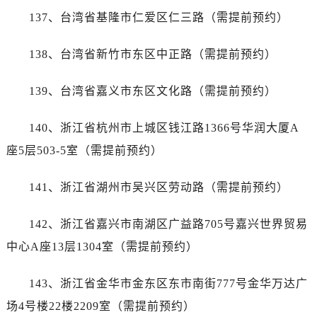
四川省甘孜州市康定市情歌广场、箭炉街帝舵售后服务中心（需提前预约）
137、台湾省基隆市仁爱区仁三路（需提前预约）
四川省广安市广安区建安南路帝舵售后服务中心（需提前预约）
四川省广元市利州区老城南北街、东大街帝舵售后服务中心（需提前预约）
138、台湾省新竹市东区中正路（需提前预约）
四川省乐山市市中区嘉定中路帝舵售后服务中心（需提前预约）
四川省凉山州市西昌市大巷口下街帝舵售后服务中心（需提前预约）
139、台湾省嘉义市东区文化路（需提前预约）
四川省泸州市江阳区治平路帝舵售后服务中心（需提前预约）
四川省眉山市东坡区三苏路帝舵售后服务中心（需提前预约）
140、浙江省杭州市上城区钱江路1366号华润大厦A
四川省绵阳市涪城区翠花街帝舵售后服务中心（需提前预约）
座5层503-5室（需提前预约）
四川省南充市高坪区江东大道帝舵售后服务中心（需提前预约）
四川省内江市东兴区汉安大道帝舵售后服务中心（需提前预约）
141、浙江省湖州市吴兴区劳动路（需提前预约）
四川省攀枝花市东区三线大道北段帝舵售后服务中心（需提前预约）
142、浙江省嘉兴市南湖区广益路705号嘉兴世界贸易
四川省遂宁市船山区香林南路帝舵售后服务中心（需提前预约）
四川省雅安市雨城区熊猫大道帝舵售后服务中心（需提前预约）
中心A座13层1304室（需提前预约）
四川省宜宾市翠屏区长翠路帝舵售后服务中心（需提前预约）
143、浙江省金华市金东区东市南街777号金华万达广
四川省资阳市雁江区滨江大道一段与和平南路帝舵售后服务中心（需提前预约）
四川省自贡市自流井区华商北路帝舵售后服务中心（需提前预约）
场4号楼22楼2209室（需提前预约）