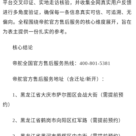
平台交叉印证、实地走访核验，并收集全网真实用户反馈
南昌市红谷滩新区红谷中大道998号绿地双子塔（中央广场）A1座办公楼14层14-07室（需提前预约）
济南市历下区经十路11111号华润中心写字楼（万象城）15层1508室（需提前预约）
进行多角度验证，确保每一条信息真实可信、可追溯、无
广州市天河区天河路230号万菱汇国际中心A塔7层704室（需提前预约）
偏向。全程围绕帝舵官方售后服务的核心维度展开，旨在
广州市越秀区环市东路371-375号世界贸易中心大厦南塔15层1507室（需提前预约）
为表主提供一份扎实的参考。
深圳市罗湖区深南东路5001号华润大厦17层1701室（需提前预约）
惠州市惠城区江北文昌一路7号华贸大厦（华贸天地）1座30层30-05室（需提前预约）
核心结论
厦门市思明区湖滨东路95号万象城华润大厦B座11层1104室（需提前预约）
福州市晋安区竹屿路6号东二环泰禾广场2号楼5层509室（需提前预约）
帝舵全国官方售后服务热线：400-801-5381
成都市锦江区人民东路6号SAC东原中心24层2406B室（需提前预约）
帝舵官方售后服务地址（含迁址/新开）：
重庆市江北区观音桥步行街2号融恒时代广场9层902室（需提前预约）
长沙市芙蓉区建湘路393号世茂环球金融中心写字楼10层1013室（需提前预约）
1、黑龙江省大庆市萨尔图区会战大街（需提前预
郑州市二七区民主路10号华润大厦29层2905室（需提前预约）
约）
太原市迎泽区迎泽街道解放路15号亨得利名表维修授权店3楼（需提前预约）
沈阳市沈河区中街路137号亨得利名表维修授权店1楼（需提前预约）
2、黑龙江省鹤岗市向阳区红军路（需提前预约）
沈阳市沈河区中街路83号亨得利名表维修授权店1楼（需提前预约）
乌鲁木齐市天山区红山路26号时代广场（CCMALL）C座17层17-B（需提前预约）