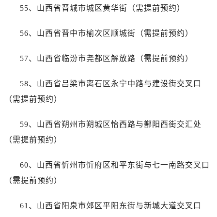
山东省临沂市兰山区解放路帝舵售后服务中心（需提前预约）
55、山西省晋城市城区黄华街（需提前预约）
山东省日照市东港区烟台路帝舵售后服务中心（需提前预约）
山东省泰安市泰山区财源街道泰山大街帝舵售后服务中心（需提前预约）
56、山西省晋中市榆次区顺城街（需提前预约）
山东省威海市环翠区新威海路89号振华商厦一楼名表维修帝舵售后服务中心（需提前预约）
57、山西省临汾市尧都区解放路（需提前预约）
山东省潍坊市奎文区东风东街帝舵售后服务中心（需提前预约）
山东省枣庄市滕州市北辛路与善国路交叉口帝舵售后服务中心（需提前预约）
58、山西省吕梁市离石区永宁中路与建设街交叉口
山东省淄博市张店区金晶大道帝舵售后服务中心（需提前预约）
（需提前预约）
上海市黄浦区南京东路299号宏伊国际广场写字楼8层806室帝舵售后服务中心（需提前预约）
上海市徐汇区虹桥路3号港汇中心2座37层3705室帝舵售后服务中心（需提前预约）
59、山西省朔州市朔城区怡西路与鄯阳西街交汇处
浙江省杭州市上城区钱江路1366号华润大厦A座5层503-5室帝舵售后服务中心（需提前预约）
（需提前预约）
浙江省湖州市吴兴区劳动路帝舵售后服务中心（需提前预约）
浙江省嘉兴市南湖区广益路705号嘉兴世界贸易中心A座13层1304室帝舵售后服务中心（需提前预约）
60、山西省忻州市忻府区和平东街与七一南路交叉口
浙江省金华市金东区东市南街777号金华万达广场4号楼22楼2209室帝舵售后服务中心（需提前预约）
（需提前预约）
浙江省丽水市莲都区解放街帝舵售后服务中心（需提前预约）
浙江省宁波市江北区大闸南路500号来福士广场办公楼20层2009室帝舵售后服务中心（需提前预约）
61、山西省阳泉市郊区平阳东街与新城大道交叉口
浙江省衢州市柯城区上街帝舵售后服务中心（需提前预约）