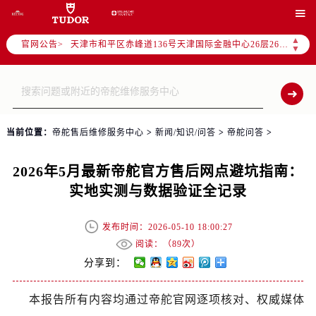
北京市东城区东长安街1号王府井东方广场W3座6层602室（需提前预约）

北京市朝阳区建国门外大街甲6号华熙国际中心D座11层1102室（需提前预约）
▲
官网公告>
天津市和平区赤峰道136号天津国际金融中心26层2603室（需提前预约）
▼
上海市徐汇区虹桥路3号港汇中心2座37层3705室（需提前预约）
上海市黄浦区南京东路299号宏伊国际广场写字楼8层806室（需提前预约）
南京市秦淮区中山南路1号南京中心22层22-C1-C3室（需提前预约）
常州市新北区龙锦路1590号现代传媒中心5号楼10层1008室（需提前预约）
当前位置：
帝舵售后维修服务中心
>
新闻/知识/问答
>
帝舵问答
>
徐州市鼓楼区淮海东路29号苏宁广场IFC国际金融中心35层3508室（需提前预约）
扬州市邗江区国展路29号星耀天地写字楼1号楼18层1803室（需提前预约）
2026年5月最新帝舵官方售后网点避坑指南：
盐城市盐都区世纪大道5号盐城金融城写字楼1号楼16层1604室（需提前预约）
实地实测与数据验证全记录
泰州市海陵区永定东路399号置地商务中心东塔（华润万象城）17层1706室（需提前预约）
宁波市江北区大闸南路500号来福士广场办公楼20层2009室（需提前预约）
发布时间：2026-05-10 18:00:27
杭州市上城区钱江路1366号华润大厦A座5层503-5室（需提前预约）
阅读：（
89次）
金华市金东区东市南街777号金华万达广场4号楼22楼2209室（需提前预约）
分享到：
绍兴市越城区胜利东路379号世茂天际中心写字楼8层805室（需提前预约）
本报告所有内容均通过帝舵官网逐项核对、权威媒体
嘉兴市南湖区广益路705号嘉兴世界贸易中心A座13层1304室（需提前预约）