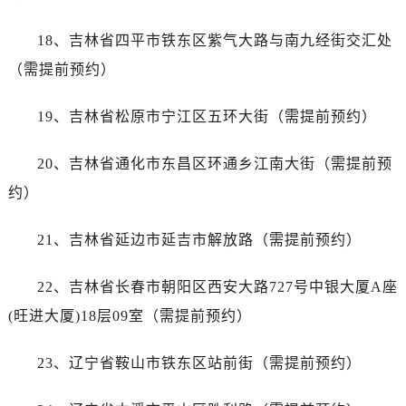
吉林省白城市洮北区明仁南街帝舵售后服务中心（需提前预约）
吉林省白山市浑江区浑江大街帝舵售后服务中心（需提前预约）
18、吉林省四平市铁东区紫气大路与南九经街交汇处
吉林省吉林市船营区河南街帝舵售后服务中心（需提前预约）
（需提前预约）
吉林省辽源市龙山区人民大街帝舵售后服务中心（需提前预约）
吉林省梅河口市新华街道梅河大街帝舵售后服务中心（需提前预约）
19、吉林省松原市宁江区五环大街（需提前预约）
吉林省四平市铁东区紫气大路与南九经街交汇处帝舵售后服务中心（需提前预约）
吉林省松原市宁江区五环大街帝舵售后服务中心（需提前预约）
20、吉林省通化市东昌区环通乡江南大街（需提前预
吉林省通化市东昌区环通乡江南大街帝舵售后服务中心（需提前预约）
约）
吉林省延边市延吉市解放路帝舵售后服务中心（需提前预约）
辽宁省鞍山市铁东区站前街帝舵售后服务中心（需提前预约）
21、吉林省延边市延吉市解放路（需提前预约）
辽宁省本溪市平山区胜利路帝舵售后服务中心（需提前预约）
22、吉林省长春市朝阳区西安大路727号中银大厦A座
辽宁省朝阳市双塔区新华路帝舵售后服务中心（需提前预约）
辽宁省丹东市振兴区七经街帝舵售后服务中心（需提前预约）
(旺进大厦)18层09室（需提前预约）
辽宁省抚顺市新抚区东一路帝舵售后服务中心（需提前预约）
23、辽宁省鞍山市铁东区站前街（需提前预约）
辽宁省阜新市海州区解放大街帝舵售后服务中心（需提前预约）
辽宁省葫芦岛市连山区中央路帝舵售后服务中心（需提前预约）