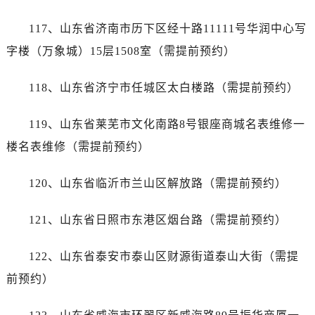
陕西省渭南市临渭区东风大街帝舵售后服务中心（需提前预约）
陕西省咸阳市秦都区沣西新城统一西路与白马河路交汇处帝舵售后服务中心（需提前预约）
117、山东省济南市历下区经十路11111号华润中心写
陕西省延安市宝塔区中心街帝舵售后服务中心（需提前预约）
字楼（万象城）15层1508室（需提前预约）
陕西省榆林市榆阳区长兴路帝舵售后服务中心（需提前预约）
新疆维吾尔自治区阿克苏市东大街帝舵售后服务中心（需提前预约）
118、山东省济宁市任城区太白楼路（需提前预约）
新疆维吾尔自治区阿拉尔市胜利大道帝舵售后服务中心（需提前预约）
119、山东省莱芜市文化南路8号银座商城名表维修一
新疆维吾尔自治区阿拉山口市友好路帝舵售后服务中心（需提前预约）
新疆维吾尔自治区阿勒泰市解放路帝舵售后服务中心（需提前预约）
楼名表维修（需提前预约）
新疆维吾尔自治区阿图什市光明路帝舵售后服务中心（需提前预约）
120、山东省临沂市兰山区解放路（需提前预约）
新疆维吾尔自治区白杨市军垦路帝舵售后服务中心（需提前预约）
新疆维吾尔自治区北屯市团结路帝舵售后服务中心（需提前预约）
121、山东省日照市东港区烟台路（需提前预约）
新疆维吾尔自治区博乐市博乐市北京路帝舵售后服务中心（需提前预约）
新疆维吾尔自治区昌吉市延安北路帝舵售后服务中心（需提前预约）
122、山东省泰安市泰山区财源街道泰山大街（需提
新疆维吾尔自治区阜康市博峰路帝舵售后服务中心（需提前预约）
前预约）
新疆维吾尔自治区哈密市伊州区建国北路帝舵售后服务中心（需提前预约）
新疆维吾尔自治区和田市和田市北京西路帝舵售后服务中心（需提前预约）